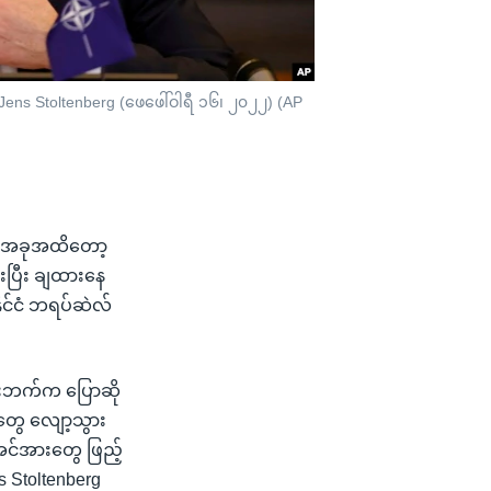
Jens Stoltenberg (ဖေဖေါ်ဝါရီ ၁၆၊ ၂၀၂၂) (AP
ယ့် အခုအထိတော့
းပြီး ချထားနေ
ိုင်ငံ ဘရပ်ဆဲလ်
ှားဘက်က ပြောဆို
တွေ လျော့သွား
င်အားတွေ ဖြည့်
s Stoltenberg