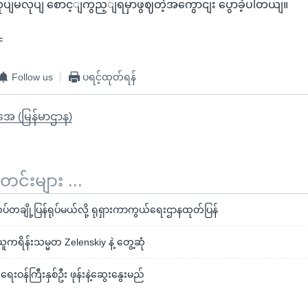
မလုပျ စောင့ျကွည့ျရမှာဖွဈတဲ့အကွောငျး ပွောခဲ့ပါတယျ။
=
Follow us
ပရင့်ထုတ်ရန်
ိုအေ (မြန်မာဌာန)
်းများ ...
်တချို့ပြန်ရုပ်မယ်လို့ ရုရှားကာကွယ်ရေးဌာနထုတ်ပြန်
 ယူကရိန်းသမ္မတ Zelenskiy နဲ့ တွေ့ဆုံ
ားရေးဝန်ကြီးနှစ်ဦး ဖုန်းနဲ့ဆွေးနွေးမည်