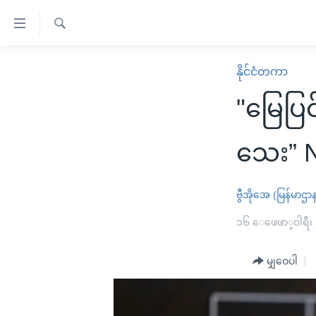
သုံး
ရ
ရှာဖွေ
လွယ်ကူ
မူလစာမျက်နှာ
နိုင်ငံတကာ
ရ
စေ
မြန်မာ
လာ
"မြေပြ
သည့်
ဒ်
ကမ္ဘာ့သတင်းများ
Link
ဗွီဒီယို
နိုင်ငံတကာ
သေး” N
များ
သတင်းလွတ်လပ်ခွင့်
အမေရိကန်
ပင်မ
ရပ်ဝန်းတခု လမ်းတခု အလွန်
တရုတ်
ဗွီအိုအေ (မြန်မာဌာ
အကြောင်းအရာ
အင်္ဂလိပ်စာလေ့လာမယ်
အစ္စရေး-ပါလက်စတိုင်း
၁၆ ေဖေဖာ္၀ါရီ၊
သို့
အပတ်စဉ်ကဏ္ဍများ
အမေရိကန်သုံးအီဒီယံ
ကျော်
မျှဝေပါ
ကြည့်
ရေဒီယိုနှင့်ရုပ်သံ အချက်အလက်များ
မကြေးမုံရဲ့ အင်္ဂလိပ်စာ
ရေဒီယို
ရန်
ရေဒီယို/တီဗွီအစီအစဉ်
ရုပ်ရှင်ထဲက အင်္ဂလိပ်စာ
တီဗွီ
ပင်မ