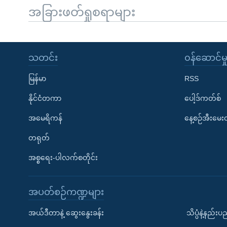
အခြားဖတ်ရှုစရာများ
သတင်း
၀န်ဆောင်မှ
မြန်မာ
RSS
နိုင်ငံတကာ
ပေါ့ဒ်ကတ်စ်
အမေရိကန်
နေ့စဉ်အီးမေ
တရုတ်
အစ္စရေး-ပါလက်စတိုင်း
အပတ်စဉ်ကဏ္ဍများ
အယ်ဒီတာနဲ့ ဆွေးနွေးခန်း
သိပ္ပံနဲ့နည်း