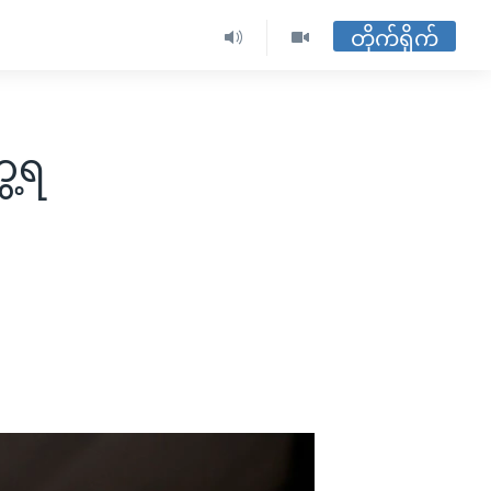
တိုက်ရိုက်
ေ့ရ