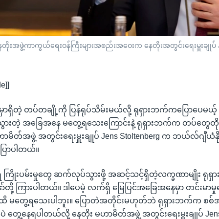
နေတိုးအဖွဲ့ကာကွယ်ရေးဝန်ကြီးများအစည်းအဝေးက နေတိုးအတွင်းရေးမှူးချုပ် 
e]]
ှာရှိတဲ့ တပ်တချို့ကို ပြန်ရုပ်သိမ်းမယ်လို့ ရုရှားဘက်ကပြောပေမ
့သွားတဲ့ အခြေအနေ မတွေ့ရသေးကြောင်းနဲ့ ရုရှားဘက်က တပ်တွေတို
မဟာမိတ်အဖွဲ့ အတွင်းရေးမှူးချုပ် Jens Stoltenberg က ဘယ်လ်ဂျီယံန
ေ့ပြောပါတယ်။
ိုးပမ်းမှုတွေ ဆက်လုပ်သွားဖို့ အဆင့်သင့်ရှိတဲ့လက္ခဏာမျိုး ရုရ
်တို့ ကြားပါတယ်။ ဒါပေမဲ့ လက်ရှိ မြေပြင်အခြေအနေမှာ တင်းမာမှု
ထိ မတွေ့ရသေးပါဘူး။ ပြောတဲအတိုင်းမဟုတ်ဘဲ ရုရှားဘက်က စစ်အ
ပဲ တွေ့နေရပါတယ်လို့ နေတိုး မဟာမိတ်အဖွဲ့ အတွင်းရေးမှူးချုပ် Jen