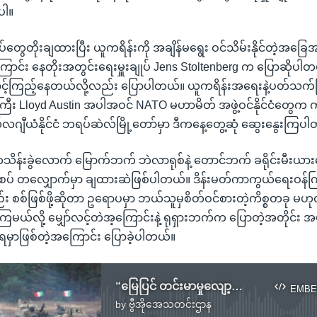
ပါ။
ွေတိုးချထားပြီး ယူကရိန်းကို အချိန်မရွေး ဝင်သိမ်းနိုင်တဲ့အခြေ
ောင်း နေတိုးအတွင်းရေးမှူးချုပ် Jens Stoltenberg က ပြောဆို
ာင့်ကြည့်နေတယ်လို့လည်း ပြောပါတယ်။ ယူကရိန်းအရေးနဲ့ပတ်သက်
ီး Lloyd Austin အပါအဝင် NATO မဟာမိတ် အဖွဲ့ဝင်နိုင်ငံတွေက
ဂျီယံနိုင်ငံ ဘရပ်ဆဲလ်မြို့တော်မှာ ဒီကနေ့တွေ့ဆုံ ဆွေးနွေးကြပ
် တသိန်းခွဲလောက် မြောက်ဘက် ဘဲလာရုစ်နဲ့ တောင်ဘက် ခရိုင်းမီးယ
စပ် တလျှောက်မှာ ချထားဆဲဖြစ်ပါတယ်။ ဒိန်းမတ်ကာကွယ်ရေးဝန်ကြ
စစ်ဖြစ်ဖို့ဆိုတာ ဥရောပမှာ ဘယ်သူမှစိတ်ဝင်စားတဲ့ကိစ္စတခု မဟ
င်းကြမယ်လို့ မျှော်လင့်တဲအ့ကြောင်းနဲ့ ရုရှားဘက်က ပြောတဲ့အတိုင်
်ရမှာဖြစ်တဲ့အကြောင်း ပြောခဲ့ပါတယ်။
“မြေပြင် တင်းမာမှုလျော့သွားတာ မတွေ့ရသေး” NATO အတွင်းရေးမှူးချုပ်
EMBE
by
ဗွီအိုအေသတင်းဌာန
No media source currently available