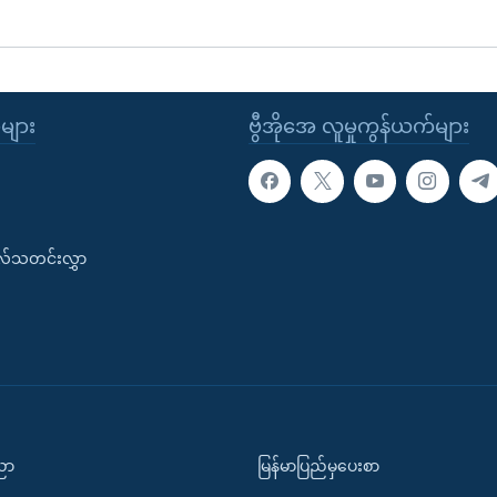
ုများ
ဗွီအိုအေ လူမှုကွန်ယက်များ
းလ်သတင်းလွှာ
ပညာ
မြန်မာပြည်မှပေးစာ