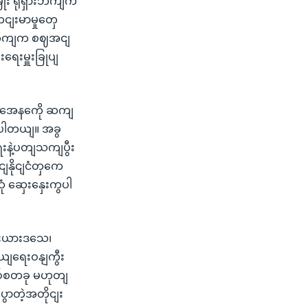
ိုး ရုရှားဘကျက
ငျးမာမှုတှေ
ှားဘကျက စဈအငျ
ရေးမှူးခြုပျ
အခွအေနကေို ဆကျ
ိုပါတယျ။ အခွ
နဲ့ပတျသကျပွီး
ျနိုငျငံတှကေ
ံ ဆှေးနှေးကွပါ
မီးယားဒသေ၊
ျရေးဝနျကွီး
စ်စတခု မဟုတျ
ွောတဲ့အတိုငျး