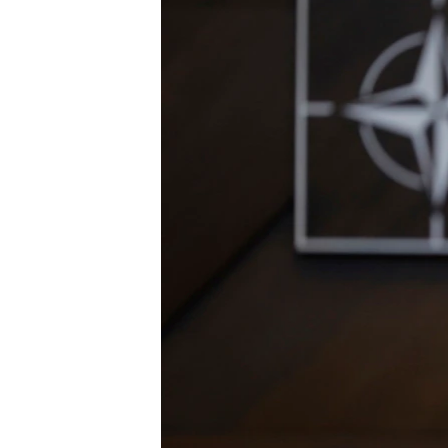
သုတပဒေသာ အင်္ဂလိပ်စာ
အ
ညွန်း
စာမျက်နှာ
သို့
ကျော်
ကြည့်
ရန်
ရှာဖွေ
ရန်
နေရာ
သို့
ကျော်
ရန်