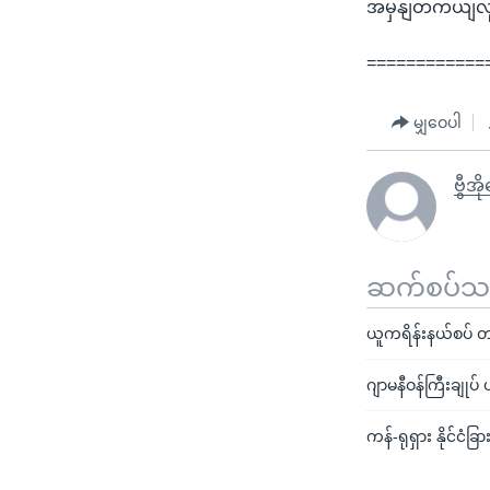
အမှနျတကယျလုပျ
============
မျှဝေပါ
ဗွီအ
ဆက်စပ်သတင
ယူကရိန်းနယ်စပ် တပ
ဂျာမနီဝန်ကြီးချုပ်
ကန်-ရုရှား နိုင်ငံခြ