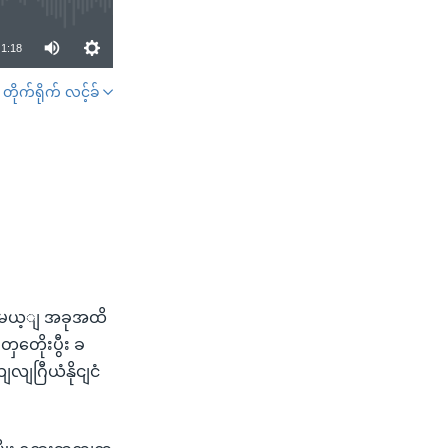
1:18
တိုက်ရိုက် လင့်ခ်
SHARE
ာပမေယ့ျ အခုအထိ
တေိုးပွီး ခ
လျဂြီယံနိုငျငံ