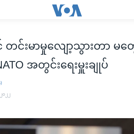
င် တင်းမာမှုလျော့သွားတာ မတွ
ATO အတွင်းရေးမှူးချုပ်
န)
 ၂၀၂၂