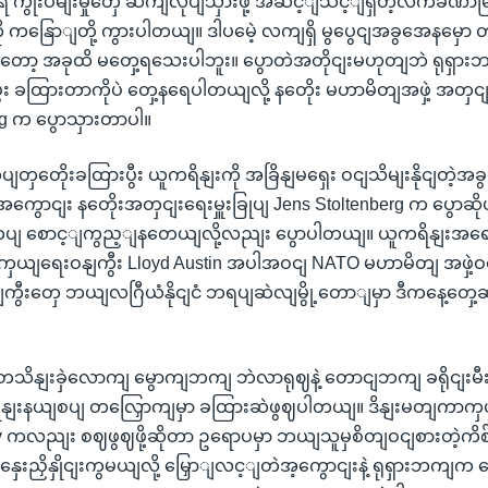
ကွိုးပမျးမှုတှေ ဆကျလုပျသှားဖို့ အဆင့ျသင့ျရှိတဲ့လက်ခဏာမြ
ု ကနြောျတို့ ကွားပါတယျ။ ဒါပမေဲ့ လကျရှိ မွပွေငျအခွအေနမှော တ
ုတော့ အခုထိ မတှေ့ရသေးပါဘူး။ ပွောတဲအတိုငျးမဟုတျဘဲ ရုရ
ီး ခထြားတာကိုပဲ တှေ့နရေပါတယျလို့ နတေိုး မဟာမိတျအဖှဲ့ အတှငျး
rg က ပွောသှားတာပါ။
တှတေိုးခထြားပွီး ယူကရိနျးကို အခြိနျမရှေး ဝငျသိမျးနိုငျတဲ့
ဲ့အကွောငျး နတေိုးအတှငျးရေးမှူးခြုပျ Jens Stoltenberg က ပွောဆ
ကပျ စောင့ျကွည့ျနတေယျလို့လညျး ပွောပါတယျ။ ယူကရိနျးအရေး
ယျရေးဝနျကွီး Lloyd Austin အပါအဝငျ NATO မဟာမိတျ အဖှဲ့ဝင
ီးတှေ ဘယျလဂြီယံနိုငျငံ ဘရပျဆဲလျမွို့တောျမှာ ဒီကနေ့တှေ့ဆု
ငျ တသိနျးခှဲလောကျ မွောကျဘကျ ဘဲလာရုဈနဲ့ တောငျဘကျ ခရိုငျး
နျးနယျစပျ တလြှောကျမှာ ခထြားဆဲဖွဈပါတယျ။ ဒိနျးမတျကာကှယ
v ကလညျး စဈဖွဈဖို့ဆိုတာ ဥရောပမှာ ဘယျသူမှစိတျဝငျစားတဲ့ကိ
ေးညှိနှိုငျးကွမယျလို့ မြှောျလင့ျတဲအ့ကွောငျးနဲ့ ရုရှားဘကျက ပ