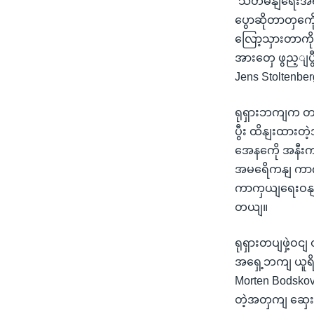
“သံတမနျရေးအရ 
ပွောဆိုတာတှကေိ
လြော့သှားတာကိ
အားတှေ ဖွည့ျပွ
Jens Stoltenbe
ရုရှားဘကျက တပျ
ပွီး ထိနျးထားတ
အေနကေို အနီး
အမရေိကနျ ကာကှ
ကာကှယျရေးဝနျကွ
တယျ။
ရုရှားတပျဖှဲ့ဝ
အရှေ့ဘကျ ယူရိ
Morten Bodsko
တဲ့အတှကျ ဆှေးနှ