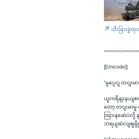
သီးခြားခွဲထု
============
[[Unicode]]
“မွပွေငျ တငျးမ
ယူကရိနျးနယျစပျ
တော့ တငျးမာမှု
ထြားနဆေဲပဲလို့ 
ဘရပျဆဲလျဈမွို