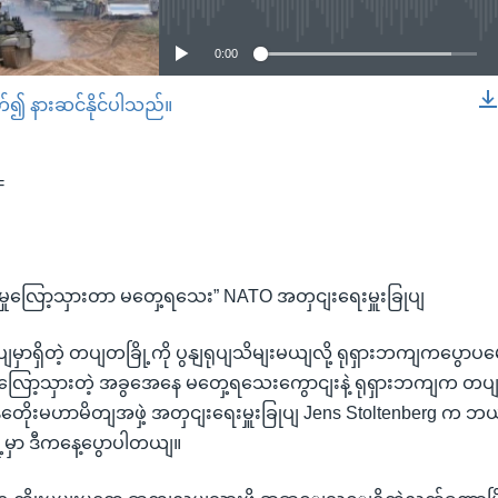
0:00
တ်၍ နားဆင်နိုင်ပါသည်။
EMBED
=
ာမှုလြော့သှားတာ မတှေ့ရသေး” NATO အတှငျးရေးမှူးခြုပျ
မှာရှိတဲ့ တပျတခြို့ကို ပွနျရုပျသိမျးမယျလို့ ရုရှားဘကျကပွေ
 လြော့သှားတဲ့ အခွအေနေ မတှေ့ရသေးကွောငျးနဲ့ ရုရှားဘကျက တပျတှ
နတေိုးမဟာမိတျအဖှဲ့ အတှငျးရေးမှူးခြုပျ Jens Stoltenberg က ဘယျ
့မှာ ဒီကနေ့ပွောပါတယျ။