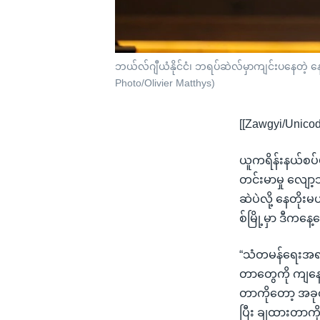
ဘယ်လ်ဂျီယံနိုင်ငံ၊ ဘရပ်ဆဲလ်မှာကျင်းပနေတဲ့ 
Photo/Olivier Matthys)
[[Zawgyi/Unicod
ယူကရိန်းနယ်စပ်မ
တင်းမာမှု လျော
ဆဲပဲလို့ နေတိုး
စ်မြို့မှာ ဒီကန
“သံတမန်ရေးအရ ကြ
တာတွေကို ကျနော
တာကိုတော့ အခု
ပြီး ချထားတာကို