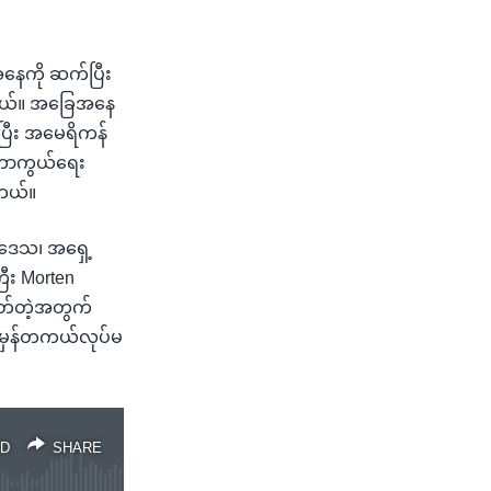
အနေကို ဆက်ပြီး
ပါတယ်။ အခြေအနေ
ပြီး အမေရိကန်
 ကာကွယ်ရေး
ါတယ်။
ားဒေသ၊ အရှေ့
ီး Morten
ုတ်တဲ့အတွက်
း အမှန်တကယ်လုပ်မ
D
SHARE