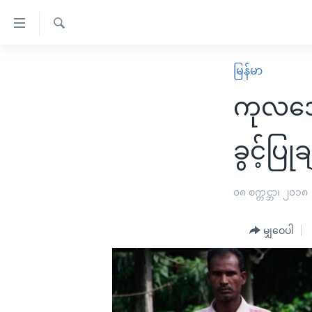
သုံး
ရ
ရှာဖွေ
လွယ်ကူ
မူလစာမျက်နှာ
မြန်မာ
ရ
စေ
မြန်မာ
လာ
ကုလအေဂျ
သည့်
ဒ်
ကမ္ဘာ့သတင်းများ
Link
ဗွီဒီယို
နိုင်ငံတကာ
ခွင့်ပ
များ
သတင်းလွတ်လပ်ခွင့်
အမေရိကန်
ပင်မ
ရပ်ဝန်းတခု လမ်းတခု အလွန်
တရုတ်
၀၈ စက္တင္ဘာ၊ ၂၀၁၈
အကြောင်းအရာ
အင်္ဂလိပ်စာလေ့လာမယ်
အစ္စရေး-ပါလက်စတိုင်း
သို့
မျှဝေပါ
အပတ်စဉ်ကဏ္ဍများ
အမေရိကန်သုံးအီဒီယံ
ကျော်
ကြည့်
ရေဒီယိုနှင့်ရုပ်သံ အချက်အလက်များ
မကြေးမုံရဲ့ အင်္ဂလိပ်စာ
ရေဒီယို
ရန်
ရေဒီယို/တီဗွီအစီအစဉ်
ရုပ်ရှင်ထဲက အင်္ဂလိပ်စာ
တီဗွီ
ပင်မ