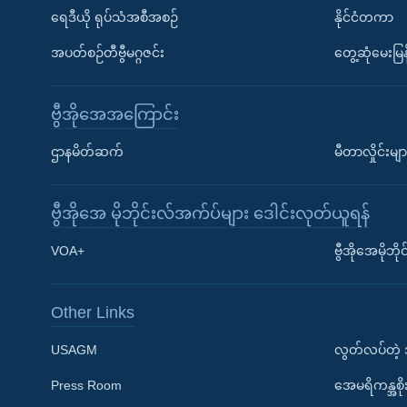
ရေဒီယို ရုပ်သံအစီအစဉ်
နိုင်ငံတကာ
အပတ်စဉ်တီဗွီမဂ္ဂဇင်း
တွေ့ဆုံမေးမြန
ဗွီအိုအေအကြောင်း
ဌာနမိတ်ဆက်
မီတာလှိုင်းမျာ
ဗွီအိုအေ မိုဘိုင်းလ်အက်ပ်များ ဒေါင်းလုတ်ယူရန်
Learning English
VOA+
ဗွီအိုအေမိုဘ
ဗွီအိုအေ လူမှုကွန်ယက်များ
Other Links
USAGM
လွတ်လပ်တဲ့
Press Room
အေမရိကန္အစိ
ဘာသာစကားများ