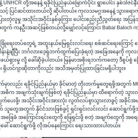
့ UNHCR တို့အနေနဲ့ ရခိုင်ပြည်နယ်မြောက်ပိုင်း ရွာပေါင်း နှစ်ဒါဇင်န
င်သင့် ပြင်ဆင်ထားတယ်လို့ ဆိုပါတယ်။ ကုလသမဂ္ဂအနေနဲ့ သွားရောက်ခွ
ပြားတဲ့လူမှု အသိုင်းအဝိုင်းနှစ်ခုကြား ပေါင်းစည်းညီညွတ်ရေး အပြန်
တွက် ကနဦးအဆင့်ဖြစ်တယ်လို့မျှော်လင့်ကြောင်း Babar Baloch
ုံခြုံရေးတပ်တွေရဲ့ အထူးနယ်မြေရှင်းလင်းရေး စစ်ဆင်ရေးကြောင့် 
်းနဲ့ချီပြီး ဘင်္ဂလားဒေ့ရှ်ဘက်ထွက်ပြေးခဲ့ရတဲ့ အခြေအနေကို ကုလ
ယ်ရှားမှု လို့ ခေါ်ဆိုခဲ့ပါတယ်။ မြန်မာအစိုးရဘက်ကတော့ ဒီစွပ်စွဲ ပ
ု၊ ရိုဟင်ဂျာဆိုတာကိုလည်း အသိအမှတ်ပြုထားခြင်းမရှိပါဘူး။
ျက်မှာလည်း ရခိုင်ပြည်နယ်မှာ ခိုင်မာတဲ့ တိုးတက်မှုတွေရဖို့အတွ
့ အဓိက အချက်သုံးချက်ဖြစ်တဲ့ ရခိုင်ပြည်နယ်မှာ ထိရောက်တဲ့ သွားလာခွ
ပေးဖို့၊ အသိုင်းအဝိုင်းအားလုံး လွတ်လပ်စွာသွားလာခွင့် အခိုင်အမာ
ုက် သူတွေအတွက် နိုင်ငံသားဖြစ်ခွင့် ရှင်းရှင်းလင်းလင်း ဆောင်ရွက်ဖိ
အခြေခံ အကြောင်းရင်းတွေကို ဖြေရှင်းဖို့ စတဲ့ အချက်တွေကို အရ
် ဆောင်ရွက်ဖို့ လိုအပ်နေကြောင်း ရေးသားထားပါတယ်။