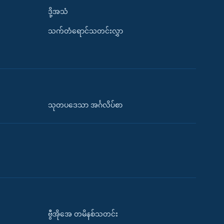
ဒို့အသံ
သက်တံရောင်သတင်းလွှာ
သုတပဒေသာ အင်္ဂလိပ်စာ
ဗွီအိုအေ တမိနစ်သတင်း