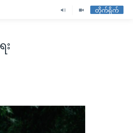
တိုက်ရိုက်
ရေး