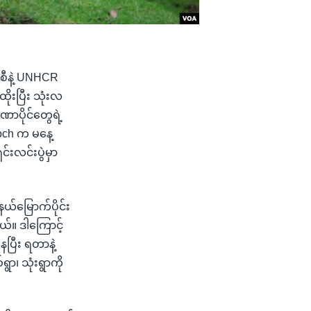
်စီနဲ့ UNHCR
ိုးပြီး သုံးလ
ဏာပိုင်တွေရဲ့
aloch က မနေ့
်းလင်းပွဲမှာ
်မြောက်ပိုင်း
ယ်။ ဒါကြောင့်
ေပြီး ရတာနဲ့
ာ၊ သုံးရွာကို