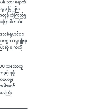
ီးပါး သွား ရောက်
င့် ပြုခြင်း
အလှန် ယုံကြည်မှု
 ကပြောပါတယ်။
ဒေသခံရိုဟင်ဂျာ
သမဂ္ဂက လူမျိုးစု
ြောဆို ချက်ကို
က် MOU သဘောတူ
င့် ရဖို့
ပေးဖို့၊
ု့အပါအဝင်
ေးတကြီး