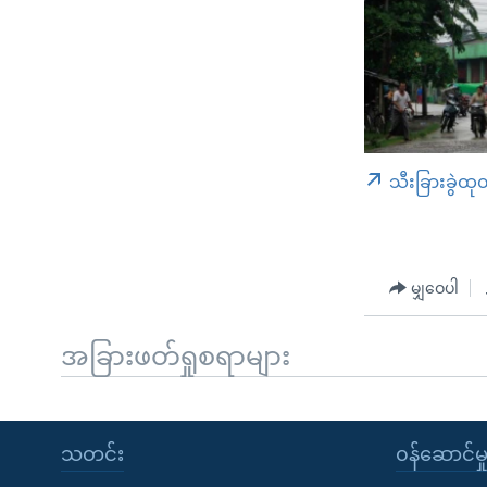
သီးခြားခွဲထု
မျှဝေပါ
အခြားဖတ်ရှုစရာများ
သတင်း
၀န်ဆောင်မှ