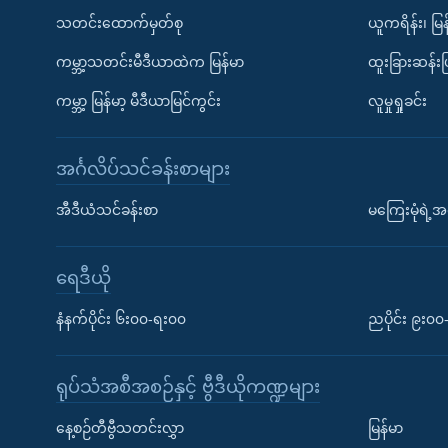
သတင်းထောက်မှတ်စု
ယူကရိန်း၊ မြန
ကမ္ဘာ့သတင်းမီဒီယာထဲက မြန်မာ
ထူးခြားဆန်း
ကမ္ဘာ့ မြန်မာ့ မီဒီယာမြင်ကွင်း
လူမှုရှုခင်း
အင်္ဂလိပ်သင်ခန်းစာများ
အီဒီယံသင်ခန်းစာ
မကြေးမုံရဲ့အင
ရေဒီယို
နံနက်ပိုင်း ၆း၀၀-ရး၀၀
ညပိုင်း ၉း၀
ရုပ်သံအစီအစဉ်နှင့် ဗွီဒီယိုကဏ္ဍများ
နေ့စဉ်တီဗွီသတင်းလွှာ
မြန်မာ