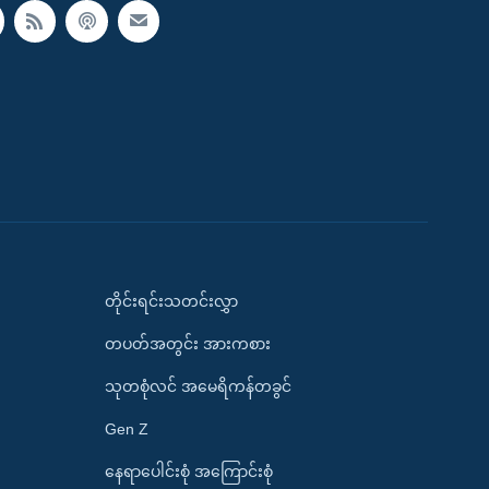
တိုင်းရင်းသတင်းလွှာ
တပတ်အတွင်း အားကစား
သုတစုံလင် အမေရိကန်တခွင်
Gen Z
နေရာပေါင်းစုံ အကြောင်းစုံ