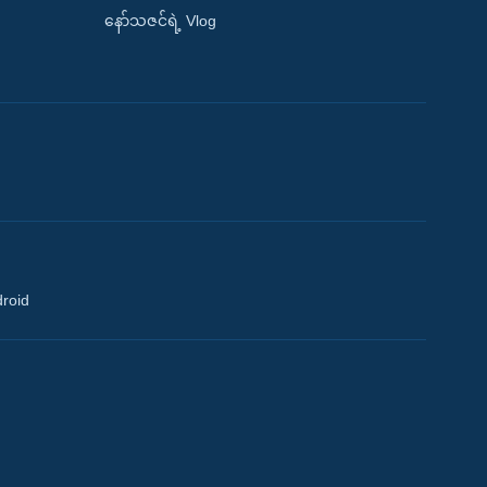
နော်သဇင်ရဲ့ Vlog
droid