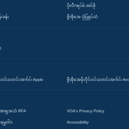
ပိုလီဂရပ်ဖ်.အင်ဖို
်းခန်း
ဗွီအိုအေ ပုံပြရုပ်သံ
း
ိုင်းလ်သတင်းအက်ပ်-Apple
ဗွီအိုအေမိုဘိုင်းလ်သတင်းအက်ပ်-An
 အာရှအသံ RFA
VOA's Privacy Policy
ုးရမူဝါဒ
Accessibility