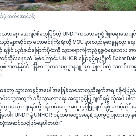
တ်ပုံ ထက်အောင်ခန့်)
့ ကုလသမဂ္ဂ အေဂျင်စီတွေဖြစ်တဲ့ UNDP ကုလသမဂ္ဂဖွံဖြိုးရေးအေဂျင
ည်များဆိုင်ရာ မဟာမင်းကြီးရုံးတို့ MOU နားလည်မှုစာချွန်လွှာ ရေးထ
် ရခိုင်ပြည်နယ်မြောက်ပိုင်းကို သွားရောက်ကြည့်ရှုခွင့်မရသေးပဲ အာ
့ စောင့်ဆိုင်းနေရဆဲ ဖြစ်ကြောင်း UNHCR ပြောခွင့်ရပုဂ္ဂိုလ် Babar B
ဇာလန်နိုင်ငံ ဂျီနီဗာ ကုလသမဂ္ဂဌာနချုပ်မှာ ပြုလုပ်တဲ့ သတင်းစာရှင
။
ော့ သွားလာခွင့်အပေါ် အခြေခံသဘောတူညီချက်အရ ရခိုင်ပြည်နယ
ထမ်းတွေအတွက် ခရီးသွားလာရေး အထူးခွင့်ပြုချက်ရဖို့ လိုအပ် ပါတ
းမယ့် ကျနော်တို့ ဝန်ထမ်းတွေ အထူးခွင့်ပြုချက်ရဖို့ စောင့်ဆိုင်းန
မှာပါ။ UNDP နဲ့ UNHCR ဝန်ထမ်းတွေအနေနဲ့ သွားခွင့်ပြုထားတဲ့ နှစ်ရွ
အားလုံးအဆင်သင့်ဖြစ်နေပါတယ်။”