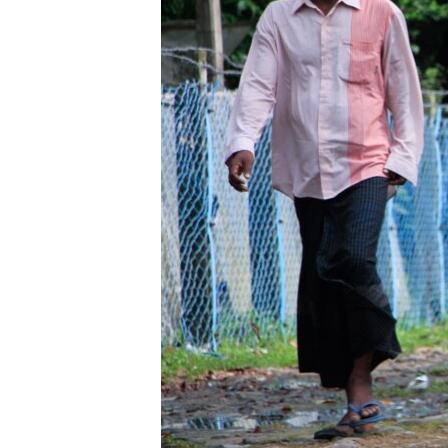
သုတပဒေသာ အင်္ဂလိပ်စာ
အ
ညွန်း
စာမျက်နှာ
သို့
ကျော်
ကြည့်
ရန်
ရှာဖွေ
ရန်
နေရာ
သို့
ကျော်
ရန်