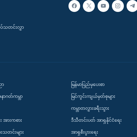
းလ်သတင်းလွှာ
ပညာ
မြန်မာပြည်မှပေးစာ
အနာဂတ်ကမ္ဘာ
မြင်ကွင်းကျယ်မှတ်စုများ
ကမ္ဘာတလွှားခရီးသွား
း အားကစား
ဒီသီတင်းပတ် အာရှနိုင်ငံရေး
ားသတင်းများ
အာရှစီးပွားရေး