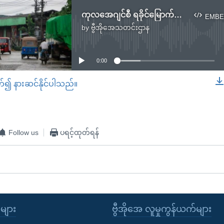
ကုလအေဂျင်စီ ရခိုင်မြောက်ပိုင်းသွားရေး ခွင့်ပြုချက်မရသေး
EMBE
by
ဗွီအိုအေသတင်းဌာန
No media source currently available
0:00
တ်၍ နားဆင်နိုင်ပါသည်။
EMBED
Follow us
ပရင့်ထုတ်ရန်
ုများ
ဗွီအိုအေ လူမှုကွန်ယက်များ