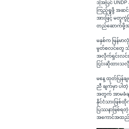
ဒါ့အပြင် UNDP နဲ
ကြည့်ရှုဖို့ အဆ
အားဖြင့် မတူကွဲ
တည်ဆောက်ဖို့အ
မနှစ်က မြန်မာလ
မွတ်စလင်တွေ သိန
အလိုက်ရှင်းလင်းဖ
ငြင်းဆိုထားသလိ
မနေ့ ထုတ်ပြန်ခ
ညီ ချက်မှာ ပါတဲ
အတွက် အာမခံချက်
နိုင်ငံသားဖြစ်ထိ
ပြဿနာဖြစ်ရတဲ့ 
အကောင်အထည်ဖေါ