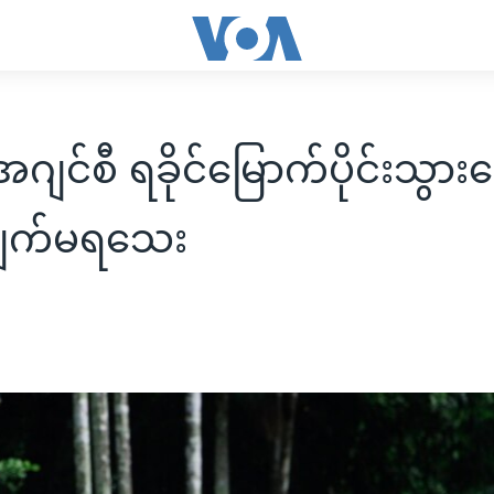
င်စီ ရခိုင်မြောက်ပိုင်းသွား
ြုချက်မရသေး