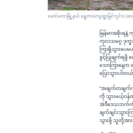
မောင်တောမြို့နယ် ရွှေဇားကျေးရွာမြင်ကွင်း။ (ဓာ
မြန်မာအစိုးရနဲ
ကုလသမဂ္ဂ ဒုက္ခသ
ကြာရှိသွားပေမယ့
ခွင့်ပြုချက်ရဖို
သောကြာနေ့က ဆွစ်
ပြောသွားပါတယ်
“အချက်တချက်ကတ
ကို သွားမယ့်ဝန်
အဲဒီဒေသဘက်ကိုသွာ
ချက်ချင်းသွားကြ
သွားဖို့ သူတို့