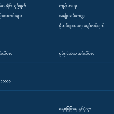
်မာ နှိုင်းယှဉ်ချက်
ကျန်းမာရေး
ပြားသတင်းများ
အမျိုးသမီးကဏ္ဍ
ရိုဟင်ဂျာအရေး မျှော်လင့်ချက်
်္ဂလိပ်စာ
ရုပ်ရှင်ထဲက အင်္ဂလိပ်စာ
၀-၁၀း၀၀
ရေမြေခြားမှ ရုပ်ပုံလွှာ