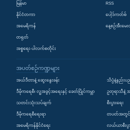
မြန်မာ
RSS
နိုင်ငံတကာ
ပေါ့ဒ်ကတ်စ်
အမေရိကန်
နေ့စဉ်အီးမေ
တရုတ်
အစ္စရေး-ပါလက်စတိုင်း
အပတ်စဉ်ကဏ္ဍများ
အယ်ဒီတာနဲ့ ဆွေးနွေးခန်း
သိပ္ပံနဲ့နည်း
ဒီမိုကရေစီ၊ လူ့အခွင့်အရေးနှင့် ခေတ်ပြိုင်ကမ္ဘာ
ဥတုရာသီနဲ့ 
သတင်းသုံးသပ်ချက်
စီးပွားရေး
ဒီမိုကရေစီရေးရာ
တပတ်အတွင်
အမေရိကန်နိုင်ငံရေး
လယ်ယာစီးပွ