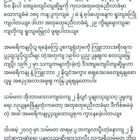
၆၀ နီးပါ ဒဏျခတျပိတျဆို့မှုကို ကုလအထှထှေညေီလာခံမှာ
ထောကျခံမဲ ၁၈၄ ကန့ျကှကျမဲ ၂ မဲ နဲ့ ဗုဒ်ဓဟူးနေ့က ရှုတျခလြို
ကျပါတယျ။ ဒါဟာ အထှထှေညေီလာခံရဲ့ ၂၉ ကွိမျမွောကျဆ
ကျတိုကျ ရှုတျခမြှုလဲ ဖွဈပါတယျ။
အမရေိကနျပိုငျ ရနေံခကြျစကျရုံတှကေို ကြူးဘားအစိုးရက
ပွညျသူပိုငျသိမျး တဲ့အတှကျ ၁၉၆၀ ပွည့ျနှဈက စတငျခမြှ
တျပွီး ၁၉၆၂ မှာ သကျတမျးတိုးခဲ့တဲ့ ဒီဒဏျခတျပိတျဆို့မှုဟာ
အမရေိကနျ နဲ့ ကြူးဘား ၂ နိုငျငံအကွား စဈအေးခတျေရနျစော
ငျမှု အစဉျအလာအဖွဈ ကနြျရဈနတောပါ။
သမ်မတ အိုဘားမားလကျထကျ ၂ နိုငျငံ ပွနျလညျသင့ျမွတျ
ရေး လုပျနခြေိနျတုံးကတော့ အထှထှေညေီလာခံမှာ ဒီကိစ်စမဲခှဲ
တဲ့ အခါ အမရေိကနျပွညျထောငျစုက ကွားနခေဲ့ပါတယျ။
ဒါပမေဲ့ ၂၀၁၇ မှာ သမ်မတ ထရမ့ျ တကျလာပွီးတဲ့နောကျ ၂ နို
ငျငံဆကျဆံရေး ပွနျလညျဆိုးရှားသှားပွီး လကျရှိသမ်မတ ဘိုငျ