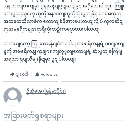
ဒနျ လကျထကျမှာ ပွနျလညျပွငျဆငျခွငျးမရှိသေးပါဘူး။ ကြူး
ဘားပွညျသူတှေ သူတို့အနာဂတျသူတို့ဆုံးဖွတျနိုငျရေးအတှကျ
အထှထှေညီလာခံက ထောကျခံဖို့အားပေးတယျလို့ ပဲ ကုလဆိုငျ
ရာအမရေိကနျအရာရှိကွီးတဦးကပွောထားပါတယျ။
တကယျတော့ ကြူးဘားနိုငျငံအပေါျ အမရေိကနျရဲ့ ဒဏျခတျ
မှုကို အမရေိကနျ ကှနျဂရကျလှှတျတောျရဲ့ ဆုံးဖွတျခကြျ
အရသာ ရုပျသိမျးနိုငျမှာ ဖွဈပါတယျ။
မျှဝေပါ
Follow us
ဗွီအိုအေ (မြန်မာပိုင်း)
အခြားဖတ်ရှုစရာများ