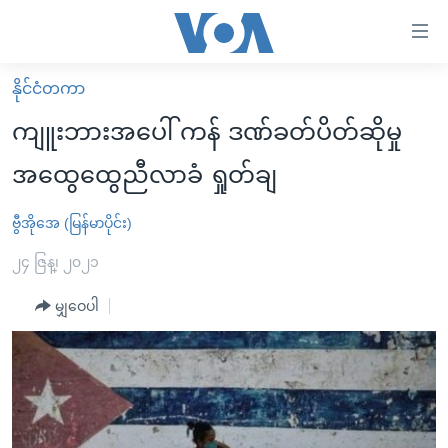
သုံး
ရ
လွယ်ကူ
နိုင်ငံတကာ
မူလစာမျက်နှာ
စေ
ကျူးဘားအပေါ် ကန် ဒဏ်ခတ်ပိတ်ဆိုမှု
မြန်မာ
သည့်
အထွေထွေညီလာခံ ရှုတ်ချ
ကမ္ဘာ့သတင်းများ
Link
ဗွီဒီယို
နိုင်ငံတကာ
ဗွီအိုအေ (မြန်မာပိုင်း)
များ
သတင်းလွတ်လပ်ခွင့်
အမေရိကန်
၂၄ ဇြန္၊ ၂၀၂၁
ပင်မ
ရပ်ဝန်းတခု လမ်းတခု အလွန်
တရုတ်
အကြောင်းအရာ
မျှဝေပါ
သို့
အင်္ဂလိပ်စာလေ့လာမယ်
အစ္စရေး-ပါလက်စတိုင်း
ကျော်
အပတ်စဉ်ကဏ္ဍများ
အမေရိကန်သုံးအီဒီယံ
ကြည့်
ရေဒီယိုနှင့်ရုပ်သံ အချက်အလက်များ
မကြေးမုံရဲ့ အင်္ဂလိပ်စာ
ရေဒီယို
ရန်
ပင်မ
ရေဒီယို/တီဗွီအစီအစဉ်
ရုပ်ရှင်ထဲက အင်္ဂလိပ်စာ
တီဗွီ