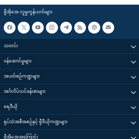
ဗွီအိုအေ လူမှုကွန်ယက်များ
သတင်း
၀န်ဆောင်မှုများ
အပတ်စဉ်ကဏ္ဍများ
အင်္ဂလိပ်သင်ခန်းစာများ
ရေဒီယို
ရုပ်သံအစီအစဉ်နှင့် ဗွီဒီယိုကဏ္ဍများ
ဗွီအိုအေအကြောင်း