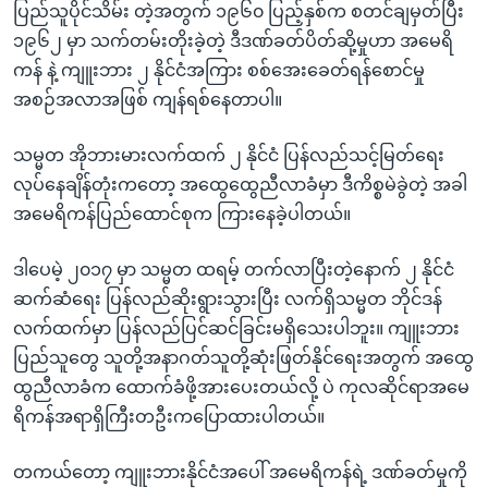
ပြည်သူပိုင်သိမ်း တဲ့အတွက် ၁၉၆၀ ပြည့်နှစ်က စတင်ချမှတ်ပြီး
၁၉၆၂ မှာ သက်တမ်းတိုးခဲ့တဲ့ ဒီဒဏ်ခတ်ပိတ်ဆို့မှုဟာ အမေရိ
ကန် နဲ့ ကျူးဘား ၂ နိုင်ငံအကြား စစ်အေးခေတ်ရန်စောင်မှု
အစဉ်အလာအဖြစ် ကျန်ရစ်နေတာပါ။
သမ္မတ အိုဘားမားလက်ထက် ၂ နိုင်ငံ ပြန်လည်သင့်မြတ်ရေး
လုပ်နေချိန်တုံးကတော့ အထွေထွေညီလာခံမှာ ဒီကိစ္စမဲခွဲတဲ့ အခါ
အမေရိကန်ပြည်ထောင်စုက ကြားနေခဲ့ပါတယ်။
ဒါပေမဲ့ ၂၀၁၇ မှာ သမ္မတ ထရမ့် တက်လာပြီးတဲ့နောက် ၂ နိုင်ငံ
ဆက်ဆံရေး ပြန်လည်ဆိုးရွားသွားပြီး လက်ရှိသမ္မတ ဘိုင်ဒန်
လက်ထက်မှာ ပြန်လည်ပြင်ဆင်ခြင်းမရှိသေးပါဘူး။ ကျူးဘား
ပြည်သူတွေ သူတို့အနာဂတ်သူတို့ဆုံးဖြတ်နိုင်ရေးအတွက် အထွေ
ထွညီလာခံက ထောက်ခံဖို့အားပေးတယ်လို့ ပဲ ကုလဆိုင်ရာအမေ
ရိကန်အရာရှိကြီးတဦးကပြောထားပါတယ်။
တကယ်တော့ ကျူးဘားနိုင်ငံအပေါ် အမေရိကန်ရဲ့ ဒဏ်ခတ်မှုကို