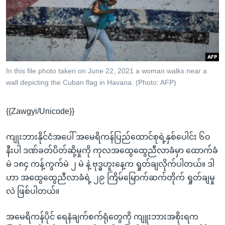
အ
သုတပဒေသာ အင်္ဂလိပ်စာ
ညွန်း
Learning English
စာမျက်နှာ
သို့
ဗွီအိုအေ လူမှုကွန်ယက်များ
ကျော်
ကြည့်
In this file photo taken on June 22, 2021 a woman walks near a
wall depicting the Cuban flag in Havana. (Photo: AFP)
ရန်
ဘာသာစကားများ
ရှာဖွေ
{{Zawgyi/Unicode}}
ရန်
နေရာ
ကျုးဘားနိုင်ငံအပေါ် အမေရိကန်ပြည်ထောင်စုရဲ့နှစ်ပေါင်း ၆၀
သို့
နီးပါ ဒဏ်ခတ်ပိတ်ဆို့မှုကို ကုလအထွေထွေညီလာခံမှာ ထောက်ခံ
ကျော်
မဲ ၁၈၄ ကန့်ကွက်မဲ ၂ မဲ နဲ့ ဗုဒ္ဓဟူးနေ့က ရှုတ်ချလိုက်ပါတယ်။ ဒါ
ရန်
ဟာ အထွေထွေညီလာခံရဲ့ ၂၉ ကြိမ်မြောက်ဆက်တိုက် ရှုတ်ချမှု
လဲ ဖြစ်ပါတယ်။
အမေရိကန်ပိုင် ရေနံချက်စက်ရုံတွေကို ကျူးဘားအစိုးရက