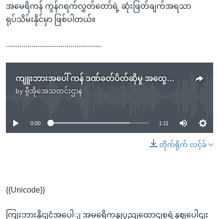
အမေရိကန် ကွန်ဂရက်လွှတ်တော်ရဲ့ ဆုံးဖြတ်ချက်အရသာ
ရုပ်သိမ်းနိုင်မှာ ဖြစ်ပါတယ်။
.................................................
ကျူးဘားအပေါ် ကန် ဒဏ်ခတ်ပိတ်ဆိုမှု အထွေထွေညီလာခံ ရှုတ်ချ
by
ဗွီအိုအေသတင်းဌာန
No media source currently available
0:00
1:11
တိုက်ရိုက် လင့်ခ်
{{Unicode}}
ကြုးဘားနိုငျငံအပေါျ အမရေိကနျပွညျထောငျစုရဲ့နှဈပေါငျး