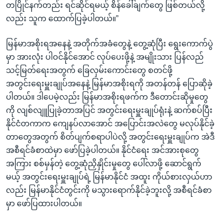
တပြိုင်နက်တည်း ရင်ဆိုင်ရမယ့် စိန်ခေါ်ချက်တွေ ဖြစ်တယ်လို့
လည်း သူက ထောက်ပြခဲ့ပါတယ်။”
မြန်မာအစိုးရအနေနဲ့ အတိုက်အခံတွေနဲ့ တွေ့ဆုံပြီး ရွေးကောက်ပွဲ
မှာ အားလုံး ပါဝင်နိုင်အောင် လုပ်ပေးဖို့နဲ့ အမျိုးသား ပြန်လည်
သင့်မြတ်ရေးအတွက် ခြေလှမ်းကောင်းတွေ စတင်ဖို့
အတွင်းရေးမှူးချုပ်အနေနဲ့ မြန်မာအစိုးရကို အတန်တန် ပြောဆိုခဲ့
ပါတယ်။ ဒါပေမဲ့လည်း မြန်မာအစိုးရဖက်က ဒီတောင်းဆိုမှုတွေ
ကို လျစ်လျူပြုခဲ့တာအပြင် အတွင်းရေးမှူးချုပ်ရုံးနဲ့ ဆက်စပ်ပြီး
နိုင်ငံတကာက ကျေနပ်လာအောင် အပြောင်းအလဲတွေ မလုပ်နိုင်ခဲ့
တာတွေအတွက် စိတ်ပျက်စရာပါပဲလို့ အတွင်းရေးမှူးချုပ်က အဲဒီ
အစီရင်ခံစာထဲမှာ ဖော်ပြခဲ့ပါတယ်။ နိုင်ငံရေး အင်အားစုတွေ
အကြား စစ်မှန်တဲ့ တွေ့ဆုံညှိနှိုင်းမှုတွေ ပေါ်လာဖို့ ဆောင်ရွက်
မယ့် အတွင်းရေးမှူးချုပ်ရဲ့ မြန်မာနိုင်ငံ အထူး ကိုယ်စားလှယ်ဟာ
လည်း မြန်မာနိုင်ငံတွင်းကို မသွားရောက်နိုင်ခဲ့ဘူးလို့ အစီရင်ခံစာ
မှာ ဖော်ပြထားပါတယ်။