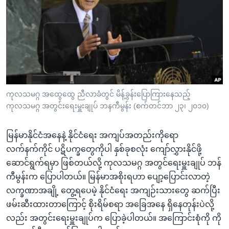
အ
သုတပဒေသာ အင်္ဂလိပ်စာ
ညွန်း
Learning English
စာမျက်နှာ
သို့
ဗွီအိုအေ လူမှုကွန်ယက်များ
ကျော်
ကြည့်
ရန်
ဘာသာစကားများ
ကုလသမဂ္ဂ အထွေထွေ ညီလာခံတွင် မိန့်ခွန်းပြောကြားနေသည့်
ရှာဖွေ
ကုလသမဂ္ဂ အတွင်းရေးမှူးချုပ် ဘနကီမွန်း (စက်တင်ဘာ ၂၃၊ ၂၀၁၀)
ရန်
နေရာ
မြန်မာနိုင်ငံအနေနဲ့ နိုင်ငံရေး အကျပ်အတည်းကိုရော
သို့
လက်နက်ကိုင် ပဋိပက္ခတွေကိုပါ နှစ်ခုစလုံး ကျော်လွှားနိုင်ဖို့
ကျော်
ဆောင်ရွက်ရမှာ ဖြစ်တယ်လို့ ကုလသမဂ္ဂ အတွင်ရေးမှူးချုပ် ဘန်
ရန်
ကီမွန်းက ပြောပါတယ်။ မြန်မာအစိုးရဟာ ပျော့ပြောင်းလာတဲ့
လက္ခဏာအချို့ တွေ့ရပေမဲ့ နိုင်ငံရေး အကျဉ်းသားတွေ ဆက်ပြီး
ဖမ်းဆီးထားတာကြောင့် စိုးရိမ်စရာ အခြေအနေ ရှိနေတုန်းပဲလို့
လည်း အတွင်းရေးမှူးချုပ်က ပြောခဲ့ပါတယ်။ အကြောင်းစုံကို ကို