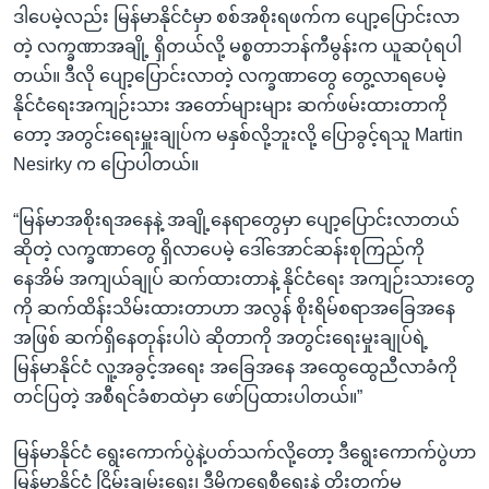
ဒါပေမဲ့လည်း မြန်မာနိုင်ငံမှာ စစ်အစိုးရဖက်က ပျော့ပြောင်းလာ
တဲ့ လက္ခဏာအချို့ ရှိတယ်လို့ မစ္စတာဘန်ကီမွန်းက ယူဆပုံရပါ
တယ်။ ဒီလို ပျော့ပြောင်းလာတဲ့ လက္ခဏာတွေ တွေ့လာရပေမဲ့
နိုင်ငံရေးအကျဉ်းသား အတော်များများ ဆက်ဖမ်းထားတာကို
တော့ အတွင်းရေးမှူးချုပ်က မနှစ်လို့ဘူးလို့ ပြောခွင့်ရသူ Martin
Nesirky က ပြောပါတယ်။
“မြန်မာအစိုးရအနေနဲ့ အချို့နေရာတွေမှာ ပျော့ပြောင်းလာတယ်
ဆိုတဲ့ လက္ခဏာတွေ ရှိလာပေမဲ့ ဒေါ်အောင်ဆန်းစုကြည်ကို
နေအိမ် အကျယ်ချုပ် ဆက်ထားတာနဲ့ နိုင်ငံရေး အကျဉ်းသားတွေ
ကို ဆက်ထိန်းသိမ်းထားတာဟာ အလွန် စိုးရိမ်စရာအခြေအနေ
အဖြစ် ဆက်ရှိနေတုန်းပါပဲ ဆိုတာကို အတွင်းရေးမှုးချုပ်ရဲ့
မြန်မာနိုင်ငံ လူ့အခွင့်အရေး အခြေအနေ အထွေထွေညီလာခံကို
တင်ပြတဲ့ အစီရင်ခံစာထဲမှာ ဖော်ပြထားပါတယ်။”
မြန်မာနိုင်ငံ ရွေးကောက်ပွဲနဲ့ပတ်သက်လို့တော့ ဒီရွေးကောက်ပွဲဟာ
မြန်မာနိုင်ငံ ငြိမ်းချမ်းရေး၊ ဒီမိုကရေစီရေးနဲ့ တိုးတက်မှု