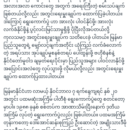
အလားအလာ ကောင်းတွေ အတွက် အရေးကြီးတဲ့ စမ်းသပ်ချက်
ဖြစ်တယ်လို့လည်း အတွင်းရေးမှူးချုပ်က ထောက်ပြခဲ့ပါတယ်။
ဒါကြောင့် ရွေးကောက်ပွဲ ဟာ အားလုံး ပါဝင်နိုင်ဖို့၊ အားလုံး
လက်ခံနိုင်ဖို့နဲ့ ပွင့်လင်းမြင်သာမှုရှိဖို့ ပိုပြီးလိုအပ်တယ်လို့
ကုလသမဂ္ဂ အတွင်းရေးမှူးချုပ်က သတိပေးခဲ့ ပါတယ်။ မြန်မာ
ပြည်သူတွေရဲ့ မျှော်လင့်ချက်အတိုင်း ယုံကြည် လက်ခံလောက်
တဲ့ အရပ်သား အုပ်ချုပ်မှုစနစ်တရပ် ပေါ်ထွန်းဖို့ ဗဟိုစံနစ်နဲ့
နိုင်ငံတော်မူဝါဒ ချမှတ်ရေးပိုင်းမှာ ပြည်သူအများ ပါဝင်လာနိုင်ဖို့
အပြောင်းအလဲတွေ လုပ်သွားဖို့ လိုမယ်လို့လည်း အတွင်းရေးမှူး
ချုပ်က ထောက်ပြထားပါတယ်။
မြန်မာနိုင်ငံဟာ လာမယ့် နိုဝင်ဘာလ ၇ ရက်နေ့ကျရင် နှစ် ၂၀
အတွင်း ပထမဆုံးအကြိမ် ပါတီစုံ ရွေးကောက်ပွဲတွေ စတင်တော့
မှာပါ။ ၁၉၈၈ ခုနှစ် စစ်တပ်က အာဏာသိမ်းပြီးနောက် ဒုတိယ
အကြိမ် လုပ်တဲ့ ရွေးကောက်ပွဲလည်း ဖြစ်ပါတယ်။ ပထမအကြိမ်
တုန်းကတော့ ဒေါ်အောင်ဆန်းစုကြည် ဦးဆောင်တဲ့ အမျိုးသားဒီမို