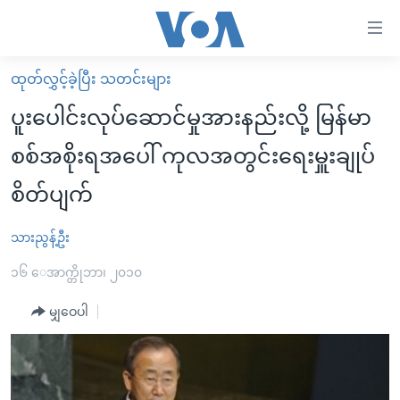
သုံး
ရ
လွယ်ကူ
ထုတ်လွှင့်ခဲ့ပြီး သတင်းများ
မူလစာမျက်နှာ
စေ
ပူးပေါင်းလုပ်ဆောင်မှုအားနည်းလို့ မြန်မာ
မြန်မာ
သည့်
စစ်အစိုးရအပေါ် ကုလအတွင်းရေးမှူးချုပ်
ကမ္ဘာ့သတင်းများ
Link
စိတ်ပျက်
ဗွီဒီယို
နိုင်ငံတကာ
များ
သတင်းလွတ်လပ်ခွင့်
အမေရိကန်
ပင်မ
သားညွန့်ဦး
ရပ်ဝန်းတခု လမ်းတခု အလွန်
တရုတ်
အကြောင်းအရာ
၁၆ ေအာက္တိုဘာ၊ ၂၀၁၀
သို့
အင်္ဂလိပ်စာလေ့လာမယ်
အစ္စရေး-ပါလက်စတိုင်း
ကျော်
မျှဝေပါ
အပတ်စဉ်ကဏ္ဍများ
အမေရိကန်သုံးအီဒီယံ
ကြည့်
ရေဒီယိုနှင့်ရုပ်သံ အချက်အလက်များ
မကြေးမုံရဲ့ အင်္ဂလိပ်စာ
ရေဒီယို
ရန်
ပင်မ
ရေဒီယို/တီဗွီအစီအစဉ်
ရုပ်ရှင်ထဲက အင်္ဂလိပ်စာ
တီဗွီ