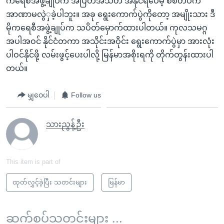
ကရေစီအဖွဲ့ချုပ်က အပြတ်အသတ် အနိုင်ရပေမဲ့ စစ်တပ်က
အာဏာမလွဲှခဲ့ပါဘူး။ အခု ရွေးကောက်ပွဲကိုတော့ အမျိုးသား ဒီ
မိုကရေစီအဖွဲ့ချုပ်က သပိတ်မှောက်ထားပါတယ်။ ကုလသမဂ္ဂ
အပါအဝင် နိုင်ငံတကာ အသိုင်းအဝိုင်း ရွေးကောက်ပွဲမှာ အားလုံး
ပါဝင်နိုင်ဖို့ လမ်းဖွင့်ပေးပါလို့ မြန်မာအစိုးရကို တိုက်တွန်းထားပါ
တယ်။
မျှဝေပါ
Follow us
သားညွန့်ဦး
This item is part of
ထုတ်လွှင့်ခဲ့ပြီး သတင်းများ
မြန်မာ
ဆက်စပ်သတင်းများ ...