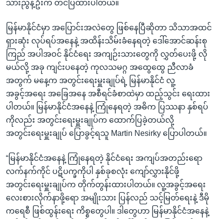
သားညွန့်ဦးက တင်ပြထားပါတယ်။
မြန်မာနိုင်ငံမှာ အပြောင်းအလဲတွေ ဖြစ်နေပြီဆိုတာ သိသာအထင်
ရှားဆုံး လုပ်ရပ်အနေနဲ့ အထိန်းသိမ်းခံနေရတဲ့ ဒေါ်အောင်ဆန်းစု
ကြည် အပါအဝင် နိုင်ငံရေး အကျဉ်းသားတွေကို လွှတ်ပေးဖို့ လို
မယ်လို့ အခု ကျင်းပနေတဲ့ ကုလသမဂ္ဂ အထွေထွေ ညီလာခံ
အတွက် မနေ့က အတွင်းရေးမှူးချုပ်ရဲ့ မြန်မာနိုင်ငံ လူ့
အခွင့်အရေး အခြေအနေ အစီရင်ခံစာထဲမှာ ထည့်သွင်း ရေးထား
ပါတယ်။ မြန်မာနိုင်ငံအနေနဲ့ ကြုံနေရတဲ့ အဓိက ပြဿနာ နှစ်ရပ်
ကိုလည်း အတွင်းရေးမှူးချုပ်က ထောက်ပြခဲ့တယ်လို့
အတွင်းရေးမှူးချုပ် ပြောခွင့်ရသူ Martin Nesirky ပြောပါတယ်။
“မြန်မာနိုင်ငံအနေနဲ့ ကြုံနေရတဲ့ နိုင်ငံရေး အကျပ်အတည်းရော
လက်နက်ကိုင် ပဋိပက္ခကိုပါ နှစ်ခုစလုံး ကျော်လွှားနိုင်ဖို့
အတွင်းရေးမှူးချုပ်က တိုက်တွန်းထားပါတယ်။ လူ့အခွင့်အရေး
လေးစားလိုက်နာဖို့ရော အမျိုးသား ပြန်လည် သင့်မြတ်ရေးနဲ့ ဒီမို
ကရေစီ ဖြစ်ထွန်းရေး ကိစ္စတွေပါ။ ဒါတွေဟာ မြန်မာနိုင်ငံအနေနဲ့