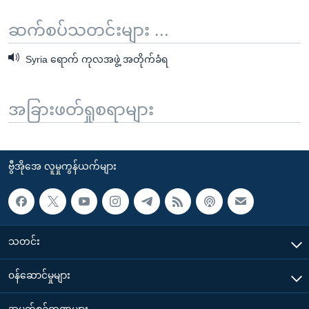
ဆက်စပ်သတင်းများ ...
Syria ရောက် ကုလအဖွဲ့ အတိုက်ခံရ
အခြားဖတ်ရှုစရာများ
ဗွီအိုအေ လူမှုကွန်ယက်များ
သတင်း
၀န်ဆောင်မှုများ