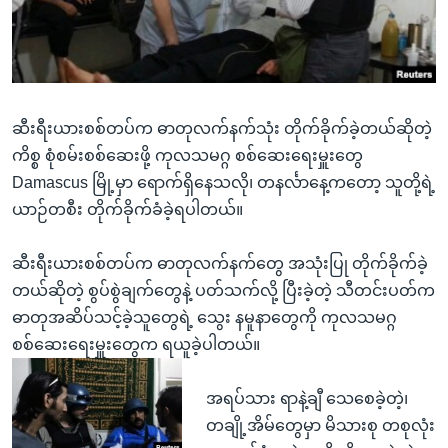
အ
သုတပဒေသာ အင်္ဂလိပ်စာ
ညွန်း
Learning English
စာမျက်နှာ
သို့
ဗွီအိုအေ လူမှုကွန်ယက်များ
ကျော်
ဆီးရီးယားစစ်တပ်က ဓာတုလက်နက်သုံး တိုက်ခိုက်ခဲ့တယ်ဆိုတဲ့
ကြည့်
ကိစ္စ စုံစမ်းစစ်ဆေးဖို့ ကုလသမဂ္ဂ စစ်ဆေးရေးမှူးတွေ
ရန်
Damascus မြို့မှာ ရောက်ရှိနေသလို၊ တနင်္လာနေ့ကတော့ သူတို့ရဲ့
ဘာသာစကားများ
ရှာဖွေ
ယာဉ်တစီး တိုက်ခိုက်ခံခဲ့ရပါတယ်။
ရန်
နေရာ
ဆီးရီးယားစစ်တပ်က ဓာတုလက်နက်တွေ အသုံးပြု တိုက်ခိုက်ခဲ့
သို့
တယ်ဆိုတဲ့ စွပ်စွဲချက်တွေနဲ့ ပတ်သက်လို့ ပြီးခဲ့တဲ့ သီတင်းပတ်က
ကျော်
ဓာတုအဆိပ်သင့်ခဲ့သူတွေရဲ့ သွေး နမူနာတွေကို ကုလသမဂ္ဂ
ရန်
စစ်ဆေးရေးမှူးတွေက ရယူခဲ့ပါတယ်။
အရပ်သား ရာနဲ့ချီ သေစေခဲ့တဲ့၊
တချို့အိမ်တွေမှာ မိသားစု တစုလုံး