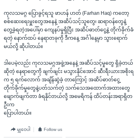
ကုလသမဂ္ဂ ပြောခွင့်ရသူ ဖာဟန် ဟတ် (Farhan Haq) ကတော့
စစ်ဆေးရေးမှူးတွေအနေနဲ့ အဆိပ်သင့်သူတွေ၊ ဆရာဝန်တွေနဲ့
တွေ့ခဲ့ရတဲ့အပေါ်မှာ ကျေနပ်မှုရှိပြီး အဆိပ်ဓာတ်ငွေ့နဲ့ တိုက်ခိုက်ခံ
ရတဲ့ နောက်ထပ် နေရာတခုကို ဒီကနေ့ အင်္ဂါနေ့မှာ သွားရောက်
မယ်လို့ ဆိုပါတယ်။
ဒါပေမဲ့လည်း ကုလသမဂ္ဂအဖွဲ့အနေနဲ့ အဆိပ်သင့်မှုတွေ ရှိခဲ့တယ်
ဆိုတဲ့ နေရာတွေကို ချက်ချင်း မသွားနိုင်အောင် ဆီးရီးယားအစိုးရ
က ၅ ရက်လောက် အချိန်ဆွဲခဲ့ တာကြောင့် အဆိပ်ဓာတ်ငွေ့
တိုက်ခိုက်မှုတွေနဲ့ပတ်သက်တဲ့ သက်သေအထောက်အထားတွေ
ဖျောက်ဖျက်တာ ခံရနိုင်တယ်လို့ အမေရိကန် ထိပ်တန်းအရာရှိတ
ဦးက
ပြောပါတယ်။
မျှဝေပါ
Follow us