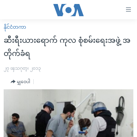
သုံး
ရ
လွယ်ကူ
နိုင်ငံတကာ
မူလစာမျက်နှာ
စေ
ဆီးရီးယားရောက် ကုလ စုံစမ်းရေးအဖွဲ့ အ
မြန်မာ
သည့်
တိုက်ခံရ
ကမ္ဘာ့သတင်းများ
Link
ဗွီဒီယို
နိုင်ငံတကာ
၂၇ ၾသဂုတ္၊ ၂၀၁၃
များ
သတင်းလွတ်လပ်ခွင့်
အမေရိကန်
ပင်မ
မျှဝေပါ
ရပ်ဝန်းတခု လမ်းတခု အလွန်
တရုတ်
အကြောင်းအရာ
သို့
အင်္ဂလိပ်စာလေ့လာမယ်
အစ္စရေး-ပါလက်စတိုင်း
ကျော်
အပတ်စဉ်ကဏ္ဍများ
အမေရိကန်သုံးအီဒီယံ
ကြည့်
ရေဒီယိုနှင့်ရုပ်သံ အချက်အလက်များ
မကြေးမုံရဲ့ အင်္ဂလိပ်စာ
ရေဒီယို
ရန်
ပင်မ
ရေဒီယို/တီဗွီအစီအစဉ်
ရုပ်ရှင်ထဲက အင်္ဂလိပ်စာ
တီဗွီ