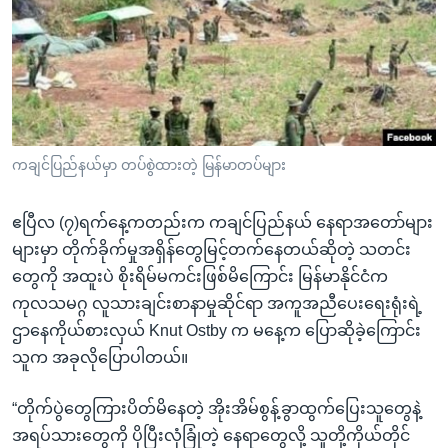
ကချင်ပြည်နယ်မှာ တပ်စွဲထားတဲ့ မြန်မာတပ်များ
ဧပြီလ (၇)ရက်နေ့ကတည်းက ကချင်ပြည်နယ် နေရာအတော်များ
များမှာ တိုက်ခိုက်မှုအရှိန်တွေမြင့်တက်နေတယ်ဆိုတဲ့ သတင်း
တွေကို အထူးပဲ စိုးရိမ်မကင်းဖြစ်မိကြောင်း မြန်မာနိုင်ငံက
ကုလသမဂ္ဂ လူသားချင်းစာနာမှုဆိုင်ရာ အကူအညီပေးရေးရုံးရဲ့
ဌာနေကိုယ်စားလှယ် Knut Ostby က မနေ့က ပြောဆိုခဲ့ကြောင်း
သူက အခုလိုပြောပါတယ်။
“တိုက်ပွဲတွေကြားပိတ်မိနေတဲ့ အိုးအိမ်စွန့်ခွာထွက်ပြေးသူတွေနဲ့
အရပ်သားတွေကို ပိုပြီးလုံခြုံတဲ့ နေရာတွေလို့ သူတို့ကိုယ်တိုင်