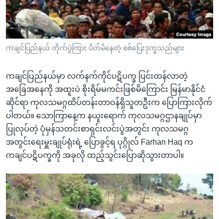
အ
သုတပဒေသာ အင်္ဂလိပ်စာ
ညွန်း
Learning English
စာမျက်နှာ
သို့
ဗွီအိုအေ လူမှုကွန်ယက်များ
ကချင်ပြည်နယ် တိုက်ပွဲကြား ပိတ်မိနေတဲ့ စစ်ပြေးဒုက္ခသည်များ
ကျော်
ကြည့်
ကချင်ပြည်နယ်မှာ လက်နက်ကိုင်ပဋိပက္ခ ပြင်းထန်လာတဲ့
ရန်
အခြေအနေကို အထူးပဲ စိုးရိမ်မကင်းဖြစ်မိကြောင်း မြန်မာနိုင်ငံ
ဘာသာစကားများ
ရှာဖွေ
ဆိုင်ရာ ကုလသမဂ္ဂထိပ်တန်းတာဝန်ရှိသူတဦးက ပြောကြားလိုက်
ရန်
ပါတယ်။ သောကြာနေ့က နယူးရောက် ကုလသမဂ္ဂဌာနချုပ်မှာ
နေရာ
ပြုလုပ်တဲ့ ပုံမှန်သတင်းစာရှင်းလင်းပွဲအတွင်း ကုလသမဂ္ဂ
သို့
အတွင်းရေးမှူးချုပ်ရုံးရဲ့ ပြောခွင့်ရ ပုဂ္ဂိုလ် Farhan Haq က
ကျော်
ကချင်ပဋိပက္ခကို အခုလို ထည့်သွင်းပြောဆိုသွားတာပါ။
ရန်