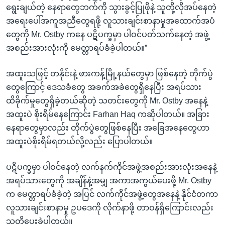
ရွေးချယ်တဲ့ နေရာတွေဘက်ကို သွားခွင့်ပြုဖိုနဲ့ သူတို့လိုအပ်နေတဲ့
အရေးပေါ်အကူအညီတွေရဖို့ လူသားချင်းစာနာမှုအထောက်အပံ
တွေကို Mr. Ostby ကနေ ပဋိပက္ခမှာ ပါဝင်ပတ်သက်နေတဲ့ အဖွဲ့
အစည်းအားလုံးကို မေတ္တာရပ်ခံခဲ့ပါတယ်။”
အထူးသဖြင့် တနိုင်းနဲ့ ဖားကန့်မြို့နယ်တွေမှာ ဖြစ်နေတဲ့ တိုက်ပွဲ
တွေကြောင့် ဒေသခံတွေ အခက်အခဲတွေရှိနေပြီး အရပ်သား
ထိခိုက်မှုတွေရှိခဲ့တယ်ဆိုတဲ့ သတင်းတွေကို Mr. Ostby အနေနဲ့
အထူးပဲ စိုးရိမ်နေကြောင်း Farhan Haq ကဆိုပါတယ်။ အခြား
နေရာတွေမှာလည်း တိုက်ပွဲတွေဖြစ်နေပြီး အခြေအနေတွေဟာ
အထူးပဲစိုးရိမ်ရတယ်လို့လည်း ပြောပါတယ်။
ပဋိပက္ခမှာ ပါဝင်နေတဲ့ လက်နက်ကိုင်အဖွဲ့အစည်းအားလုံးအနေနဲ့
အရပ်သားတွေကို အချိန်နဲ့အမျှ အကာအကွယ်ပေးဖို့ Mr. Ostby
က မေတ္တာရပ်ခံခဲ့တဲ့ အပြင် လက်ကိုင်အဖွဲ့တွေအနေနဲ့ နိုင်ငံတကာ
လူသားချင်းစာနာမှု ဥပဒေကို လိုက်နာဖို့ တာဝန်ရှိကြောင်းလည်း
သတိပေးခဲ့ပါတယ်။