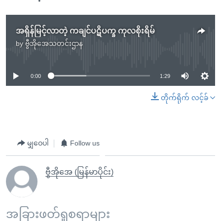
အရှိန်မြင့်လာတဲ့ ကချင်ပဋိပက္ခ ကုလစိုးရိမ်
by
ဗွီအိုအေသတင်းဌာန
No media source currently available
0:00
1:29
တိုက်ရိုက် လင့်ခ်
မျှဝေပါ
Follow us
ဗွီအိုအေ (မြန်မာပိုင်း)
အခြားဖတ်ရှုစရာများ