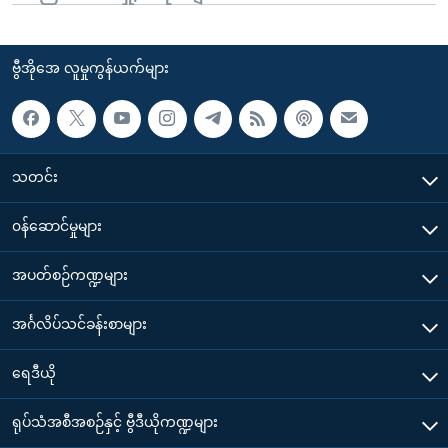
ဗွီအိုအေ လူမှုကွန်ယက်များ
သတင်း
၀န်ဆောင်မှုများ
အပတ်စဉ်ကဏ္ဍများ
အင်္ဂလိပ်သင်ခန်းစာများ
ရေဒီယို
ရုပ်သံအစီအစဉ်နှင့် ဗွီဒီယိုကဏ္ဍများ