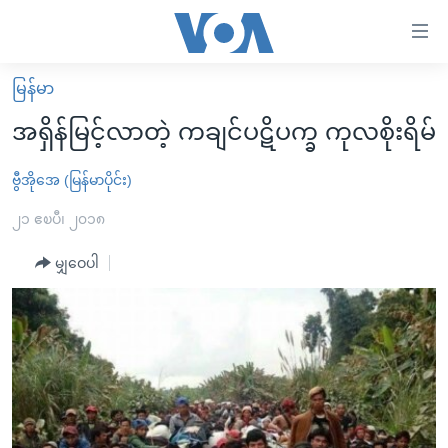
သုံး
ရ
လွယ်ကူ
မြန်မာ
မူလစာမျက်နှာ
စေ
အရှိန်မြင့်လာတဲ့ ကချင်ပဋိပက္ခ ကုလစိုးရိမ်
မြန်မာ
သည့်
ကမ္ဘာ့သတင်းများ
ဗွီအိုအေ (မြန်မာပိုင်း)
Link
ဗွီဒီယို
နိုင်ငံတကာ
၂၁ ဧၿပီ၊ ၂၀၁၈
များ
သတင်းလွတ်လပ်ခွင့်
အမေရိကန်
မျှဝေပါ
ပင်မ
ရပ်ဝန်းတခု လမ်းတခု အလွန်
တရုတ်
အကြောင်းအရာ
သို့
အင်္ဂလိပ်စာလေ့လာမယ်
အစ္စရေး-ပါလက်စတိုင်း
ကျော်
အပတ်စဉ်ကဏ္ဍများ
အမေရိကန်သုံးအီဒီယံ
ကြည့်
ရေဒီယိုနှင့်ရုပ်သံ အချက်အလက်များ
မကြေးမုံရဲ့ အင်္ဂလိပ်စာ
ရေဒီယို
ရန်
ပင်မ
ရေဒီယို/တီဗွီအစီအစဉ်
ရုပ်ရှင်ထဲက အင်္ဂလိပ်စာ
တီဗွီ