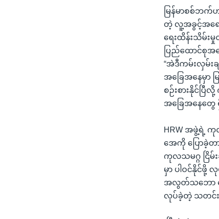
မြန်မာစစ်ဘက်ဟာ က
တဲ့ လူ့အခွင့်အရေး
ရေးထိန်းသိမ်းမှ
ပြည်ထောင်စုအခြ
“အဲဒီကမ်းလှမ်း
အခြေအနေမှာ မြန်
စဉ်းစားနိုင်ပြီလ
အခြေအနေတွေ ရှိနေ
HRW အဖွဲ့ရဲ့ ကုလ
အေကို ပြောခဲ့တ
ကုလသမဂ္ဂ ငြိမ်း
မှာ ပါဝင်နိုင်ဖ
အလွတ်သဘော ဆွေ
လုပ်ခဲ့တဲ့ သတင်း