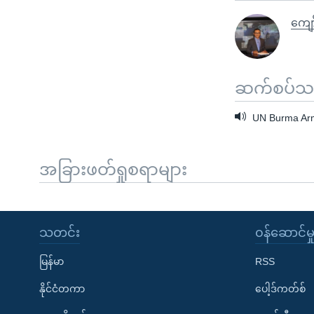
ကျော
ဆက်စပ်သတင
UN Burma Ar
အခြားဖတ်ရှုစရာများ
သတင်း
၀န်ဆောင်မှ
မြန်မာ
RSS
နိုင်ငံတကာ
ပေါ့ဒ်ကတ်စ်