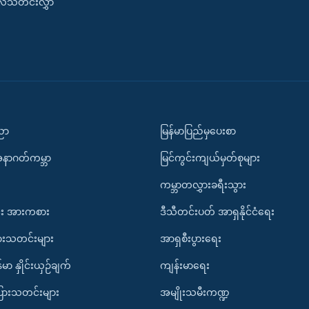
းလ်သတင်းလွှာ
ပညာ
မြန်မာပြည်မှပေးစာ
အနာဂတ်ကမ္ဘာ
မြင်ကွင်းကျယ်မှတ်စုများ
ကမ္ဘာတလွှားခရီးသွား
း အားကစား
ဒီသီတင်းပတ် အာရှနိုင်ငံရေး
ားသတင်းများ
အာရှစီးပွားရေး
်မာ နှိုင်းယှဉ်ချက်
ကျန်းမာရေး
ပြားသတင်းများ
အမျိုးသမီးကဏ္ဍ