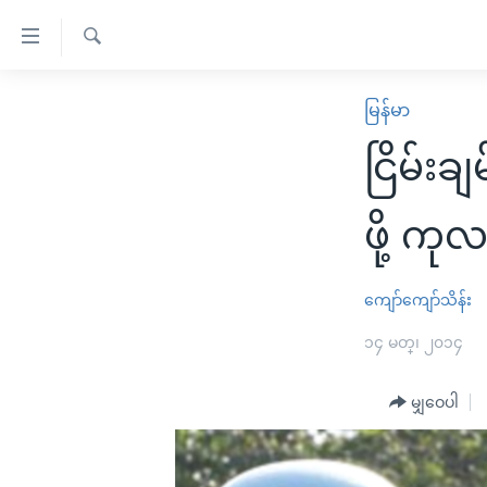
သုံး
ရ
ရှာဖွေ
လွယ်ကူ
မူလစာမျက်နှာ
မြန်မာ
ရ
စေ
မြန်မာ
လာ
ငြိမ်းခ
သည့်
ဒ်
ကမ္ဘာ့သတင်းများ
Link
ဗွီဒီယို
နိုင်ငံတကာ
ဖို့ ကု
များ
သတင်းလွတ်လပ်ခွင့်
အမေရိကန်
ပင်မ
ရပ်ဝန်းတခု လမ်းတခု အလွန်
တရုတ်
ကျော်ကျော်သိန်း
အကြောင်းအရာ
အင်္ဂလိပ်စာလေ့လာမယ်
အစ္စရေး-ပါလက်စတိုင်း
၁၄ မတ္၊ ၂၀၁၄
သို့
အပတ်စဉ်ကဏ္ဍများ
အမေရိကန်သုံးအီဒီယံ
ကျော်
မျှဝေပါ
ကြည့်
ရေဒီယိုနှင့်ရုပ်သံ အချက်အလက်များ
မကြေးမုံရဲ့ အင်္ဂလိပ်စာ
ရေဒီယို
ရန်
ရေဒီယို/တီဗွီအစီအစဉ်
ရုပ်ရှင်ထဲက အင်္ဂလိပ်စာ
တီဗွီ
ပင်မ