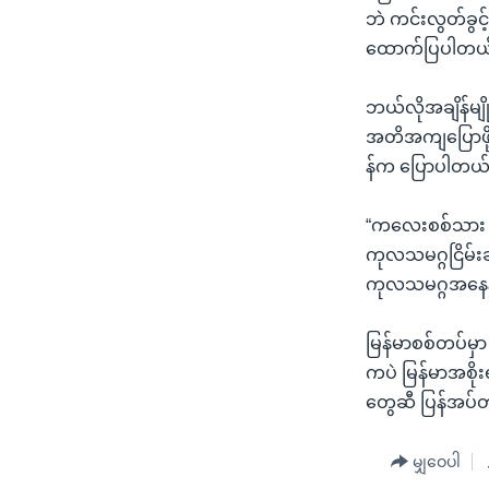
ဘဲ ကင်းလွတ်ခွင
ထောက်ပြပါတယ
ဘယ်လိုအချိန်မျို
အတိအကျပြောဖို့ 
န်က ပြောပါတယ်
“ကလေးစစ်သား ကိစ
ကုလသမဂ္ဂငြိမ်းချ
ကုလသမဂ္ဂအနေနဲ့
မြန်မာစစ်တပ်မှာ
ကပဲ မြန်မာအစို
တွေဆီ ပြန်အပ်တ
မျှဝေပါ