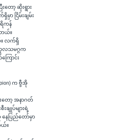
ီးတော့ ဆိုးရွား
ှိမှာ ငြိမ်းချမ်း
ေရိကန်
ပါတယ်။
။ လက်ရှိ
ု့ ကုလသမဂ္ဂက
က်ကြောင်း
ion) က ဗွီအို
ပြီးတော့ အနာဂတ်
းချုပ်များရဲ့
 နေပြည်တော်မှာ
ါတယ်။