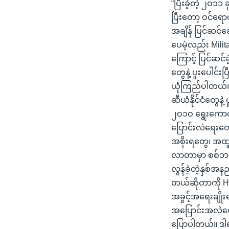
“ပြီးခဲ့တဲ့ ၂ဝ၁၁
ပြီးတော့ ဝင်ရောက
အချိန် ပြင်ဆင်
ပေမဲ့လည်း Milita
ကြောင့် ပြင်ဆင
တွေနဲ့ ပူးပေါင်
ယုံကြည်ပါတယ်။ က
ဆီယံနိုင်ငံတွေန
၂ဝ၁ဝ ရွေးကောက်ပ
ပြောင်းလဲရေးတွ
အစိုးရတွေ၊ အထူ
လာတာမှာ စစ်ဘက
လွန်ခဲ့တဲ့နှစ်
တယ်ဆိုတာကို H
အခွင့်အရေးချိုး
အပြောင်းအလဲတွေ
ပြောပါတယ်။ ဒါပ