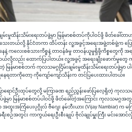
မ်းမှုထိန်းသိမ်းရေးတပ်ဖွဲ့မှာ မြန်မာစစ်တပ်ကိုပါဝင်ဖို့ ဖိတ်ခေါ်
သေးတယ်လို့ နိုင်ငံတကာ ထိပ်တန်း လူ့အခွင့်အရေးအဖွဲ့တစ်ဖွဲ့က ပ
ဲ့ ကလေးစစ်သားကိစ္စနဲ့ တာဝန်ခံမှု တာဝန်ယူမှုရှိဖို့ကိစ္စတွေကို အရ
ယ်လို့လည်း ထောက်ပြပါတယ်။ လူ့အခွင့် အရေးချိုးဖောက်မှုတွေ 
ရတဲ့ မြန်မာစစ်ဘက် ကုလသမဂ္ဂငြိမ်းချမ်းမှုထိန်းသိမ်းရေးတပ်ဖွဲ့မှာ ပါဝ
 ကြုံနေရတာကိုတော့ ကိုကျော်ကျော်သိန်းက တင်ပြပေးထားပါတယ်။
ာရောင်ဦးထုပ်တွေလို့ မကြာခဏ ရည်ညွှန်းဖော်ပြလေ့ရှိတဲ့ ကုလသမဂ္ဂ င
ဖွဲ့မှာ မြန်မာစစ်တပ်ပါဝင်ဖို့ ဖိတ်ခေါ်တဲ့အကြောင်း ကုလသမဂ္ဂအတွင်း
ုင်ရာ အထူးအကြံပေးပုဂ္ဂိုလ် ဗီဂျေး နမ်ဘီးယား (Vijay Nambiar) 
်ငံခရီးစဉ်အတွင်း ကာကွယ်ရေးဦးစီးချုပ် ဗိုလ်ချုပ်မှူးကြီး မင်းအောင်လှိ