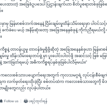
့်ပေးထားတဲ့ အခြေခံဥပဒေပါ ပြဌာန်းချက်ဟာ စိတ်ပူစရာတစ်ခုဖြစ်
်။
းမှာမှ မြန်မာစစ်ဘက်အနေနဲ့ ငြိမ်းချမ်းမှုထိန်းသိမ်းရေးမှာ ပါဝင်သ
ခက်ခဲပေ မယ့် အနိမ့်ဆုံးတော့ အခြေအနေနှစ်ခုနဲ့ ကိုက်ညီရမယ်လို့ 
။
္စနဲ့ တာဝန်ယူမှု တာဝန်ခံမှုရှိဖို့ဆိုတဲ့ အခြေအနေနှစ်ခုဟာ မြန်မာ
မ်းမှု ထိန်းသိမ်းရေးတပ်ဖွဲ့ မှာ ပူးပေါင်းပါဝင်ဖို့ အဆင်သင့် ဖြစ် မဖ
 အကဲဖြတ်ရမယ့် အဓိကကိစ္စရပ်နှစ်ခုဖြစ်ပါလိမ့်မယ်။”
 ကလေးစစ်သားပပျောက်ရေးအတွက် ကုလသမဂ္ဂရဲ့ လုပ်ငန်းစီမံချက်ကို 
းရက လက်မှတ်ရေးထိုးခဲ့ပြီး စစ်တပ်ထဲက ကလေးစစ်သားတွေကို မိဘ
ာမျိုးတွေလည်း လုပ်ခဲ့ပါတယ်။
Follow us
ပရင့်ထုတ်ရန်