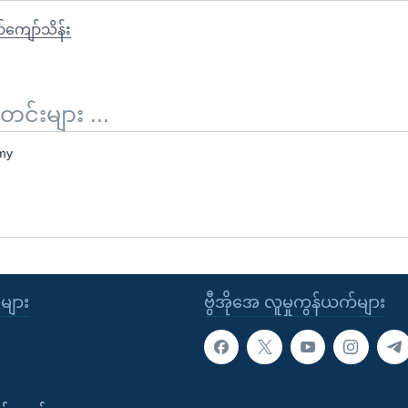
်ကျော်သိန်း
်းများ ...
my
ုများ
ဗွီအိုအေ လူမှုကွန်ယက်များ