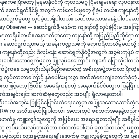
 ခုနှစ်ကစပြီးတော့ မြန်မာနိုင်ငံကို ကုလသမဂ္ဂ ငြိမ်းချမ်းရေး လုပ်ငန
် ဆောင်ရွက်နိုင်ဖို့ အတွက် ကမ်းလှမ်းမှုတွေ ရှိခဲ့ပါတယ်။ ကျနော်တိ
ဆောင်ရွက်မှုတွေ လုပ်ခဲ့တာရှိပါတယ်။ လတ်တလောအနေနဲ့ ပါဝင်ဆောင်
ry Observer --- ဆောင်ရွက်ဖို့ မနှစ်က ကျနော်တို့ လုပ်ခဲ့ပြီးမှ အကြော
်ခဲ့ရတာရှိပါတယ်။ အနာဂတ်မှာတော့ ကျနော်တို့ အပြည်ပြည်ဆိုင်ရာ
းပြီး ဆောင်ရွက်သွားမယ့် အခန်းကဏ္ဍသစ်ကို ရောက်ရှိလာလိမ့်မယ်လို့ 
ျနော်တို့လည်း ဒီလုပ်ငန်း ဆောင်ရွက်နိုင်ဖို့အတွက် အစွမ်းကုန်ပဲ 
ဲ့ ပူးပေါင်းဆောင်ရွက်မှုတွေ ပြုလုပ်နေကြောင်း ကျနော် ပြောလိုပါတယ်
ွဲကနေ သမ္မတဦးသိန်းစိန်ဦးဆောင်တဲ့ အစိုးရအဖွဲ့တက်လာပြီးတဲ့နောက
ေ လုပ်လာတာကြောင့် နှစ်ပေါင်းများစွာ ဆက်ဆံရေးကျဲတောက်ခဲ့တဲ့ 
းသဖြင့်တော့ ဗြိတိန်၊ အမေရိကန်စတဲ့ အနောက်နိုင်ငံတွေက ပြန်ပြီ
်အချင်းချင်း ဆက်ဆံမှုတွေလည်း အစပျိုး ရှိလာနေတာပါ။
အနည်းငယ်အတွင်း ပြုပြင်ပြောင်းလဲရေးတွေမှာ အပြုသဘောဆောင်တဲ့လက
RW က အသိအမှတ်ပြုပါတယ်။ အလားတူပဲ စစ်ဘက်အနေနဲ့လည်း ဆိုး
ဖောက်မှု ကျူးလွန်သူတွေကို အပြစ်ပေး အရေးယူတာလိုမျိုး အဓိပ္ပါယ
 လုပ်မယ်မလုပ်ဘူးဆိုတာ စစ်ဘက်ပေါ်မှာပဲ မူတည်တယ်လို့ မစ္စတ
ေမဲ့လည်း လူ့အခွင့်အရေးချိုးဖောက်မှု ကျူးလွန်ခဲ့သူတွေကို အပ