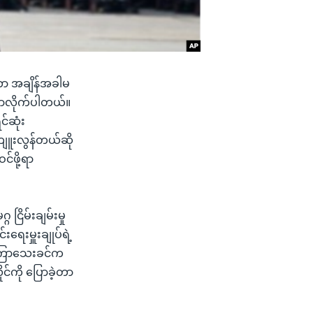
တာဟာ အချိန်အခါမ
ြောလိုက်ပါတယ်။
င်ဆုံး
ကျူးလွန်တယ်ဆို
င်ဖို့ရာ
ြိမ်းချမ်းမှု
ရေးမှူးချုပ်ရဲ့
က မကြာသေးခင်က
ုင်ကို ပြောခဲ့တာ