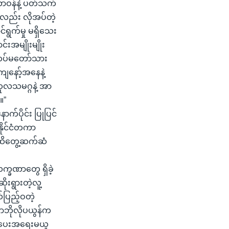
်းတာဝန်နဲ့ ပတ်သက်
ု့လည်း လိုအပ်တဲ့
ရွက်မှု မရှိသေး
င်းအမျိုးမျိုး
 တပ်မတော်သား
ကျနော့်အနေနဲ့
ကုလသမဂ္ဂနဲ့ အာ
။”
်ပိုင်း ပြုပြင်
နိုင်ငံတကာ
း ထိတွေ့ဆက်ဆံ
္ခဏာတွေ ရှိခဲ့
ရွားတဲ့လူ့
်ပြည့်ဝတဲ့
ာဘိုလိုပယွန်က
ြစ်ပေးအရေးမယူ