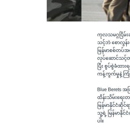
ကုလသမဂ္ဂငြိမ်းချ
သင့်ဘဲ စောလွန်း
မြန်မာစစ်တပ်အနေန
လုပ်ဆောင်သင့်တ
ပြီး စွပ်စွဲခံထား
ကန့်ကွက်မှုနဲ့
Blue Berets အပြ
ထိန်းသိမ်းရေးတပ်
မြန်မာနိုင်ငံဆိ
သူ့ရဲ့ မြန်မာနိုင
ပါ။