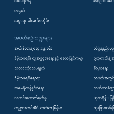
အမေရိကန်
နေ့စဉ်အီးမေ
တရုတ်
အစ္စရေး-ပါလက်စတိုင်း
အပတ်စဉ်ကဏ္ဍများ
အယ်ဒီတာနဲ့ ဆွေးနွေးခန်း
သိပ္ပံနဲ့နည်း
ဒီမိုကရေစီ၊ လူ့အခွင့်အရေးနှင့် ခေတ်ပြိုင်ကမ္ဘာ
ဥတုရာသီနဲ့ 
သတင်းသုံးသပ်ချက်
စီးပွားရေး
ဒီမိုကရေစီရေးရာ
တပတ်အတွင်
အမေရိကန်နိုင်ငံရေး
လယ်ယာစီးပွ
သတင်းထောက်မှတ်စု
ယူကရိန်း၊ မြန
ကမ္ဘာ့သတင်းမီဒီယာထဲက မြန်မာ
ထူးခြားဆန်း