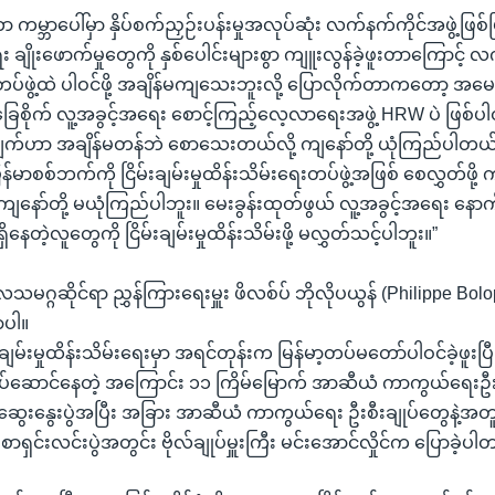
မ္ဘာပေါ်မှာ နှိပ်စက်ညှဉ်းပန်းမှုအလုပ်ဆုံး လက်နက်ကိုင်အဖွဲ့ဖြစ်ပြ
 ချိုးဖောက်မှုတွေကို နှစ်ပေါင်းများစွာ ကျူးလွန်ခဲ့ဖူးတာကြောင့် လက်ရ
ုတပ်ဖွဲ့ထဲ ပါဝင်ဖို့ အချိန်မကျသေးဘူးလို့ ပြောလိုက်တာကတော့ အမ
ေစိုက် လူ့အခွင့်အရေး စောင့်ကြည့်လေ့လာရေးအဖွဲ့ HRW ပဲ ဖြစ်
ချက်ဟာ အချိန်မတန်ဘဲ စောသေးတယ်လို့ ကျနော်တို့ ယုံကြည်ပါတယ်
မာစစ်ဘက်ကို ငြိမ်းချမ်းမှုထိန်းသိမ်းရေးတပ်ဖွဲ့အဖြစ် စေလွှတ်ဖိ
ို့ ကျနော်တို့ မယုံကြည်ပါဘူး။ မေးခွန်းထုတ်ဖွယ် လူ့အခွင့်အရေး နော
တဲ့လူတွေကို ငြိမ်းချမ်းမှုထိန်းသိမ်းဖို့ မလွှတ်သင့်ပါဘူး။”
သမဂ္ဂဆိုင်ရာ ညွှန်ကြားရေးမှူး ဖိလစ်ပ် ဘိုလိုပယွန် (Philippe Bolop
ာပါ။
ချမ်းမှုထိန်းသိမ်းရေးမှာ အရင်တုန်းက မြန်မာ့တပ်မတော်ပါဝင်ခဲ့ဖူး
ို့ လုပ်ဆောင်နေတဲ့ အကြောင်း ၁၁ ကြိမ်မြောက် အာဆီယံ ကာကွယ်ရေးဦးစီ
းနွေးပွဲအပြီး အခြား အာဆီယံ ကာကွယ်ရေး ဦးစီးချုပ်တွေနဲ့အတူ
စာရှင်းလင်းပွဲအတွင်း ဗိုလ်ချုပ်မှူးကြီး မင်းအောင်လှိုင်က ပြောခဲ့ပ