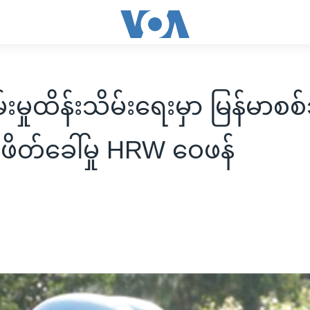
ျမ်းမှုထိန်းသိမ်းရေးမှာ မြန်မာ
လဖိတ်ခေါ်မှု HRW ဝေဖန်