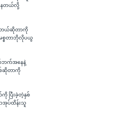
နေတယ်လို့
င့်တယ်ဆိုတာကို
မစ္စတာဘိုလိုပယွ
စစ်ဘက်အနေနဲ့
ြစ်ဆိုတာကို
ပြီးခဲ့တဲ့နှစ်
အုပ်ထိန်းသူ