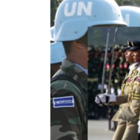
သုတပဒေသာ အင်္ဂလိပ်စာ
အ
ညွန်း
စာမျက်နှာ
သို့
ကျော်
ကြည့်
ရန်
ရှာဖွေ
ရန်
နေရာ
သို့
ကျော်
ရန်