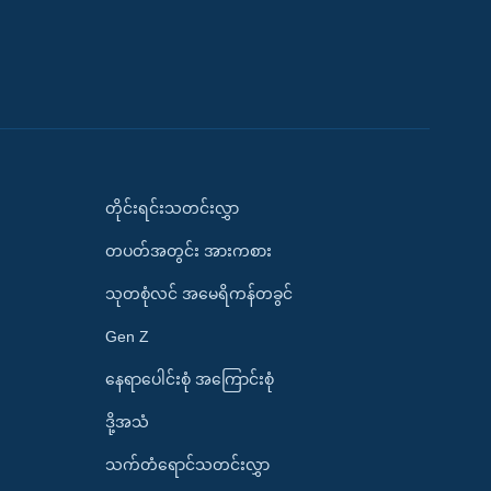
တိုင်းရင်းသတင်းလွှာ
တပတ်အတွင်း အားကစား
သုတစုံလင် အမေရိကန်တခွင်
Gen Z
နေရာပေါင်းစုံ အကြောင်းစုံ
ဒို့အသံ
သက်တံရောင်သတင်းလွှာ