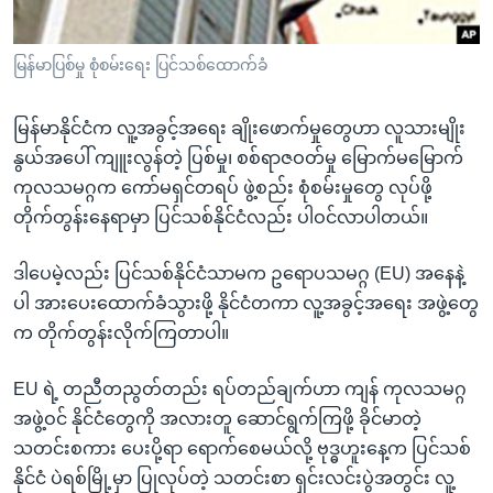
အ
သုတပဒေသာ အင်္ဂလိပ်စာ
ညွန်း
Learning English
မြန်မာပြစ်မှု စုံစမ်းရေး ပြင်သစ်ထောက်ခံ
စာမျက်နှာ
သို့
ဗွီအိုအေ လူမှုကွန်ယက်များ
ကျော်
မြန်မာနိုင်ငံက လူ့အခွင့်အရေး ချိုးဖောက်မှုတွေဟာ လူသားမျိုး
ကြည့်
နွယ်အပေါ် ကျူးလွန်တဲ့ ပြစ်မှု၊ စစ်ရာဇဝတ်မှု မြောက်မမြောက်
ရန်
ကုလသမဂ္ဂက ကော်မရှင်တရပ် ဖွဲ့စည်း စုံစမ်းမှုတွေ လုပ်ဖို့
ဘာသာစကားများ
ရှာဖွေ
တိုက်တွန်းနေရာမှာ ပြင်သစ်နိုင်ငံလည်း ပါဝင်လာပါတယ်။
ရန်
ဒါပေမဲ့လည်း ပြင်သစ်နိုင်ငံသာမက ဥရောပသမဂ္ဂ (EU) အနေနဲ့
နေရာ
ပါ အားပေးထောက်ခံသွားဖို့ နိုင်ငံတကာ လူ့အခွင့်အရေး အဖွဲ့တွေ
သို့
က တိုက်တွန်းလိုက်ကြတာပါ။
ကျော်
ရန်
EU ရဲ့ တညီတညွတ်တည်း ရပ်တည်ချက်ဟာ ကျန် ကုလသမဂ္ဂ
အဖွဲ့ဝင် နိုင်ငံတွေကို အလားတူ ဆောင်ရွက်ကြဖို့ ခိုင်မာတဲ့
သတင်းစကား ပေးပို့ရာ ရောက်စေမယ်လို့ ဗုဒ္ဓဟူးနေ့က ပြင်သစ်
နိုင်ငံ ပဲရစ်မြို့မှာ ပြုလုပ်တဲ့ သတင်းစာ ရှင်းလင်းပွဲအတွင်း လူ့