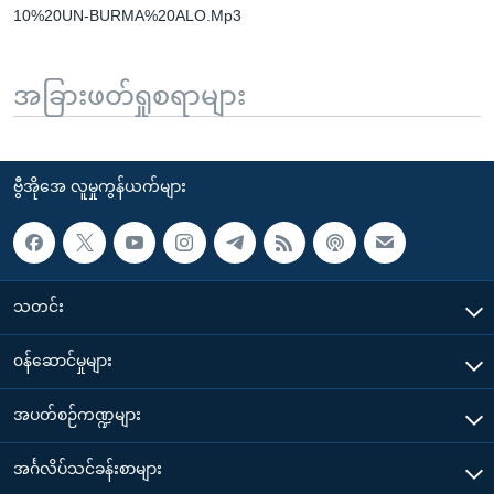
10%20UN-BURMA%20ALO.Mp3
အခြားဖတ်ရှုစရာများ
ဗွီအိုအေ လူမှုကွန်ယက်များ
သတင်း
၀န်ဆောင်မှုများ
အပတ်စဉ်ကဏ္ဍများ
အင်္ဂလိပ်သင်ခန်းစာများ