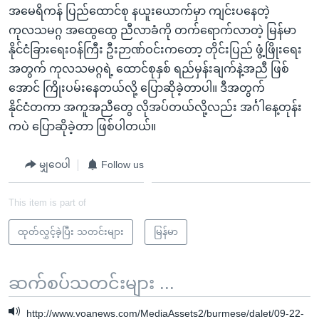
အမေရိကန် ပြည်ထောင်စု နယူးယောက်မှာ ကျင်းပနေတဲ့
ကုလသမဂ္ဂ အထွေထွေ ညီလာခံကို တက်ရောက်လာတဲ့ မြန်မာ
နိုင်ငံခြားရေးဝန်ကြီး ဦးဉာဏ်ဝင်းကတော့ တိုင်းပြည် ဖွံ့ဖြိုးရေး
အတွက် ကုလသမဂ္ဂရဲ့ ထောင်စုနှစ် ရည်မှန်းချက်နဲ့အညီ ဖြစ်
အောင် ကြိုးပမ်းနေတယ်လို့ ပြောဆိုခဲ့တာပါ။ ဒီအတွက်
နိုင်ငံတကာ အကူအညီတွေ လိုအပ်တယ်လို့လည်း အင်္ဂါနေ့တုန်း
ကပဲ ပြောဆိုခဲ့တာ ဖြစ်ပါတယ်။
မျှဝေပါ
Follow us
This item is part of
ထုတ်လွှင့်ခဲ့ပြီး သတင်းများ
မြန်မာ
ဆက်စပ်သတင်းများ ...
http://www.voanews.com/MediaAssets2/burmese/dalet/09-22-