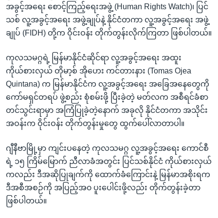
အခွင့်အရေး စောင့်ကြည့်ရေးအဖွဲ့ (Human Rights Watch)၊ ပြင်
သစ် လူ့အခွင့်အရေး အဖွဲ့ချုပ်နဲ့ နိုင်ငံတကာ လူ့အခွင့်အရေး အဖွဲ့
ချုပ် (FIDH) တို့က ဝိုင်းဝန်း တိုက်တွန်းလိုက်ကြတာ ဖြစ်ပါတယ်။
ကုလသမဂ္ဂရဲ့ မြန်မာနိုင်ငံဆိုင်ရာ လူ့အခွင့်အရေး အထူး
ကိုယ်စားလှယ် တိုမာ့စ် အိုဟေး ကင်တားနား (Tomas Ojea
Quintana) က မြန်မာနိုင်ငံက လူ့အခွင့်အရေး အခြေအနေတွေကို
ကော်မရှင်တရပ် ဖွဲ့စည်း စုံစမ်းဖို့ ပြီးခဲ့တဲ့ မတ်လက အစီရင်ခံစာ
တင်သွင်းရာမှာ အကြံပြုခဲ့တဲ့နောက် အခုလို နိုင်ငံတကာ အသိုင်း
အဝန်းက ဝိုင်းဝန်း တိုက်တွန်းမှုတွေ ထွက်ပေါ်လာတာပါ။
ဂျီနီဗာမြို့မှာ ကျင်းပနေတဲ့ ကုလသမဂ္ဂ လူ့အခွင့်အရေး ကောင်စီ
ရဲ့ ၁၅ ကြိမ်မြောက် ညီလာခံအတွင်း ပြင်သစ်နိုင်ငံ ကိုယ်စားလှယ်
ကလည်း ဒီအဆိုပြုချက်ကို ထောက်ခံကြောင်းနဲ့ မြန်မာအစိုးရက
ဒီအစီအစဉ်ကို အပြည့်အ၀ ပူးပေါင်းဖို့လည်း တိုက်တွန်းခဲ့တာ
ဖြစ်ပါတယ်။