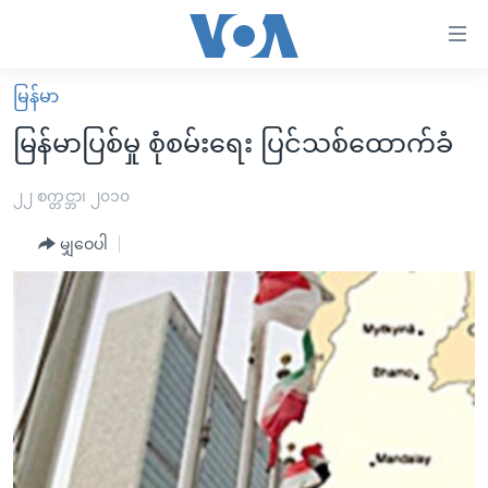
သုံး
ရ
လွယ်ကူ
မြန်မာ
မူလစာမျက်နှာ
စေ
မြန်မာပြစ်မှု စုံစမ်းရေး ပြင်သစ်ထောက်ခံ
မြန်မာ
သည့်
ကမ္ဘာ့သတင်းများ
၂၂ စက္တင္ဘာ၊ ၂၀၁၀
Link
ဗွီဒီယို
နိုင်ငံတကာ
မျှဝေပါ
များ
သတင်းလွတ်လပ်ခွင့်
အမေရိကန်
ပင်မ
ရပ်ဝန်းတခု လမ်းတခု အလွန်
တရုတ်
အကြောင်းအရာ
သို့
အင်္ဂလိပ်စာလေ့လာမယ်
အစ္စရေး-ပါလက်စတိုင်း
ကျော်
အပတ်စဉ်ကဏ္ဍများ
အမေရိကန်သုံးအီဒီယံ
ကြည့်
ရေဒီယိုနှင့်ရုပ်သံ အချက်အလက်များ
မကြေးမုံရဲ့ အင်္ဂလိပ်စာ
ရေဒီယို
ရန်
ပင်မ
ရေဒီယို/တီဗွီအစီအစဉ်
ရုပ်ရှင်ထဲက အင်္ဂလိပ်စာ
တီဗွီ