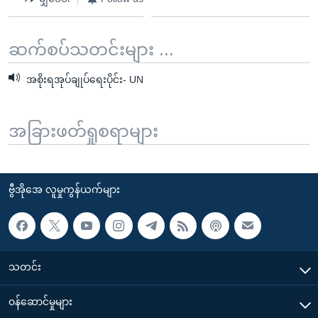
ဆက်စပ်သတင်းများ ...
အစိုးရအုပ်ချုပ်ရေးပိုင်း- UN
အခြားဖတ်ရှုစရာများ
ဗွီအိုအေ လူမှုကွန်ယက်များ
သတင်း
၀န်ဆောင်မှုများ