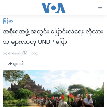
သုံး
ရ
လွယ်ကူ
မြန်မာ
မူလစာမျက်နှာ
စေ
အစိုးရအဖွဲ့ အတွင်း ပြောင်းလဲရေး လိုလား
မြန်မာ
သည့်
သူ များလာဟု UNDP ပြော
ကမ္ဘာ့သတင်းများ
Link
ဗွီဒီယို
နိုင်ငံတကာ
၁၄ ေဖေဖာ္၀ါရီ၊ ၂၀၁၄
များ
သတင်းလွတ်လပ်ခွင့်
အမေရိကန်
ပင်မ
မျှဝေပါ
ရပ်ဝန်းတခု လမ်းတခု အလွန်
တရုတ်
အကြောင်းအရာ
သို့
အင်္ဂလိပ်စာလေ့လာမယ်
အစ္စရေး-ပါလက်စတိုင်း
ကျော်
အပတ်စဉ်ကဏ္ဍများ
အမေရိကန်သုံးအီဒီယံ
ကြည့်
ရေဒီယိုနှင့်ရုပ်သံ အချက်အလက်များ
မကြေးမုံရဲ့ အင်္ဂလိပ်စာ
ရေဒီယို
ရန်
ပင်မ
ရေဒီယို/တီဗွီအစီအစဉ်
ရုပ်ရှင်ထဲက အင်္ဂလိပ်စာ
တီဗွီ