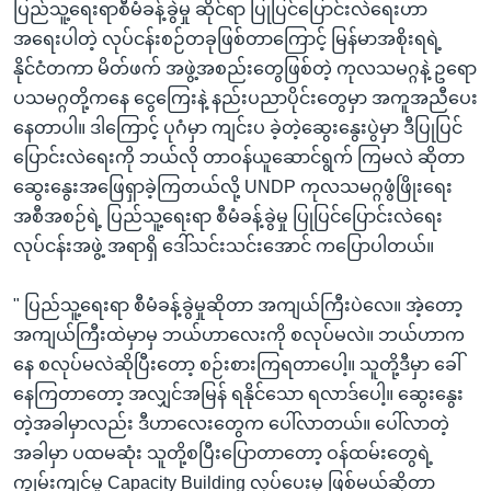
ပြည်သူ့ရေးရာစီမံခန့်ခွဲမှု ဆိုင်ရာ ပြုပြင်ပြောင်းလဲရေးဟာ
အရေးပါတဲ့ လုပ်ငန်းစဉ်တခုဖြစ်တာကြောင့် မြန်မာအစိုးရရဲ့
နိုင်ငံတကာ မိတ်ဖက် အဖွဲ့အစည်းတွေဖြစ်တဲ့ ကုလသမဂ္ဂနဲ့ ဥရော
ပသမဂ္ဂတို့ကနေ ငွေကြေးနဲ့ နည်းပညာပိုင်းတွေမှာ အကူအညီပေး
နေတာပါ။ ဒါကြောင့် ပုဂံမှာ ကျင်းပ ခဲ့တဲ့ဆွေးနွေးပွဲမှာ ဒီပြုပြင်
ပြောင်းလဲရေးကို ဘယ်လို တာဝန်ယူဆောင်ရွက် ကြမလဲ ဆိုတာ
ဆွေးနွေးအဖြေရှာခဲ့ကြတယ်လို့ UNDP ကုလသမဂ္ဂဖွံဖြိုးရေး
အစီအစဉ်ရဲ့ ပြည်သူ့ရေးရာ စီမံခန့်ခွဲမှု ပြုပြင်ပြောင်းလဲရေး
လုပ်ငန်းအဖွဲ့ အရာရှိ ဒေါ်သင်းသင်းအောင် ကပြောပါတယ်။
" ပြည်သူ့ရေးရာ စီမံခန့်ခွဲမှုဆိုတာ အကျယ်ကြီးပဲလေ။ အဲ့တော့
အကျယ်ကြီးထဲမှာမှ ဘယ်ဟာလေးကို စလုပ်မလဲ။ ဘယ်ဟာက
နေ စလုပ်မလဲဆိုပြီးတော့ စဉ်းစားကြရတာပေါ့။ သူတို့ဒီမှာ ခေါ်
နေကြတာတော့ အလျှင်အမြန် ရနိုင်သော ရလာဒ်ပေါ့။ ဆွေးနွေး
တဲ့အခါမှာလည်း ဒီဟာလေးတွေက ပေါ်လာတယ်။ ပေါ်လာတဲ့
အခါမှာ ပထမဆုံး သူတို့စပြီးပြောတာတော့ ဝန်ထမ်းတွေရဲ့
ကျွမ်းကျင်မှု Capacity Building လုပ်ပေးမှ ဖြစ်မယ်ဆိုတာ