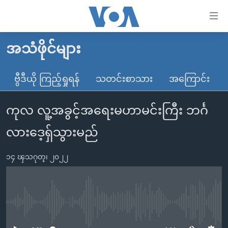
သုံး
ရ
လွယ်ကူ
အသံဖိုင်များ
မူလစာမျက်နှာ
စေ
မြန်မာ
ဗွီဒီယို ကြည့်ရှုရန်
သတင်းစာသား
အကြောင်း
သည့်
ကမ္ဘာ့သတင်းများ
Link
ကုလ လူ့အခွင့်အရေးမဟာမင်းကြီး ဘင်္ဂ
ဗွီဒီယို
နိုင်ငံတကာ
များ
သတင်းလွတ်လပ်ခွင့်
အမေရိကန်
လားဒေ့ရှ်သွားမည်
ပင်မ
ရပ်ဝန်းတခု လမ်းတခု အလွန်
တရုတ်
အကြောင်းအရာ
၁၄ ၾသဂုတ္၊ ၂၀၂၂
သို့
အင်္ဂလိပ်စာလေ့လာမယ်
အစ္စရေး-ပါလက်စတိုင်း
ကျော်
အပတ်စဉ်ကဏ္ဍများ
အမေရိကန်သုံးအီဒီယံ
ကြည့်
ရေဒီယိုနှင့်ရုပ်သံ အချက်အလက်များ
မကြေးမုံရဲ့ အင်္ဂလိပ်စာ
ရေဒီယို
ရန်
No media source currently available
ပင်မ
ရေဒီယို/တီဗွီအစီအစဉ်
ရုပ်ရှင်ထဲက အင်္ဂလိပ်စာ
တီဗွီ