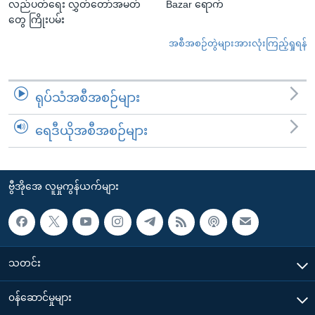
လည်ပတ်ရေး လွှတ်တော်အမတ်
Bazar ရောက်
တွေ ကြိုးပမ်း
အစီအစဉ်တွဲများအားလုံးကြည့်ရှုရန်
ရုပ်သံအစီအစဉ်များ
ရေဒီယိုအစီအစဉ်များ
ဗွီအိုအေ လူမှုကွန်ယက်များ
သတင်း
၀န်ဆောင်မှုများ