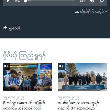
အ
0:00
1:14
သုတပဒေသာ အင်္ဂလိပ်စာ
ညွန်း
Learning English
တိုက်ရိုက် လင့်ခ်
စာမျက်နှာ
သို့
ဗွီအိုအေ လူမှုကွန်ယက်များ
ကျော်
မျှဝေပါ
ကြည့်
ရန်
ဘာသာစကားများ
ရှာဖွေ
ဗွီဒီယို ကြည့်ရှုရန်
ရန်
နေရာ
သို့
ကျော်
ရန်
၁၅ မတ္၊ ၂၀၂၅
၁၅ မတ္၊ ၂၀၂၅
ရိုဟင်ဂျာ အထောက်အပံ့ဖြတ်
အပစ်ရပ်ရေးသဘောမတူရင်
တောက်မှု ဟန့်တားဖို့ ကုလ
ရုရှားကို G7 ဒဏ်ခတ်မည်