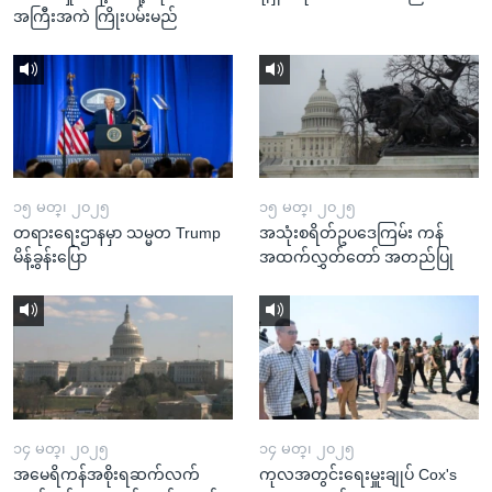
အကြီးအကဲ ကြိုးပမ်းမည်
၁၅ မတ္၊ ၂၀၂၅
၁၅ မတ္၊ ၂၀၂၅
တရားရေးဌာနမှာ သမ္မတ Trump
အသုံးစရိတ်ဥပဒေကြမ်း ကန်
မိန့်ခွန်းပြော
အထက်လွှတ်တော် အတည်ပြု
၁၄ မတ္၊ ၂၀၂၅
၁၄ မတ္၊ ၂၀၂၅
အမေရိကန်အစိုးရဆက်လက်
ကုလအတွင်းရေးမှူးချုပ် Cox's