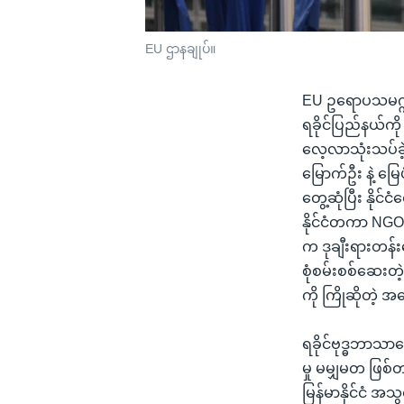
EU ဌာနချုပ်။
EU ဥရောပသမဂ္ဂ အဖ
ရခိုင်ပြည်နယ်ကို
လေ့လာသုံးသပ်ခဲ
မြောက်ဦး နဲ့ မြေ
တွေ့ဆုံပြီး နိုင
နိုင်ငံတကာ NGO 
က ဒုချီးရားတန်း
စုံစမ်းစစ်ဆေးတ
ကို ကြိုဆိုတဲ့
ရခိုင်ဗုဒ္ဓဘာသာတ
မှု မမျှမတ ဖြစ
မြန်မာနိုင်ငံ အသ