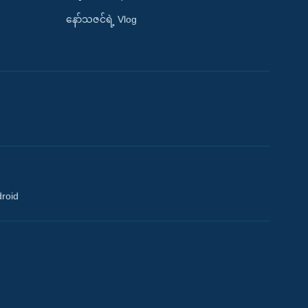
နော်သဇင်ရဲ့ Vlog
droid