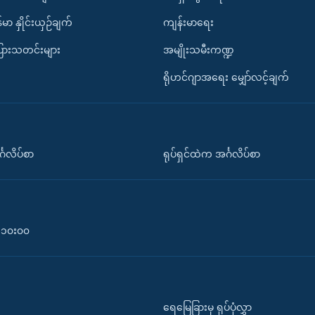
်မာ နှိုင်းယှဉ်ချက်
ကျန်းမာရေး
ပြားသတင်းများ
အမျိုးသမီးကဏ္ဍ
ရိုဟင်ဂျာအရေး မျှော်လင့်ချက်
်္ဂလိပ်စာ
ရုပ်ရှင်ထဲက အင်္ဂလိပ်စာ
၀-၁၀း၀၀
ရေမြေခြားမှ ရုပ်ပုံလွှာ