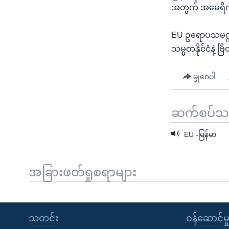
အတွက် အမေရိကန
EU ဥရောပသမဂ္ဂအဖ
သမ္မတနိုင်ငံနဲ့ ဗြ
မျှဝေပါ
ဆက်စပ်သတင
EU -မြန်မာ
အခြားဖတ်ရှုစရာများ
သတင်း
၀န်ဆောင်မှ