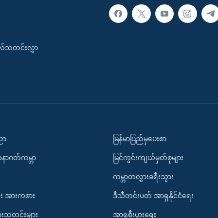
းလ်သတင်းလွှာ
ပညာ
မြန်မာပြည်မှပေးစာ
အနာဂတ်ကမ္ဘာ
မြင်ကွင်းကျယ်မှတ်စုများ
ကမ္ဘာတလွှားခရီးသွား
း အားကစား
ဒီသီတင်းပတ် အာရှနိုင်ငံရေး
ားသတင်းများ
အာရှစီးပွားရေး