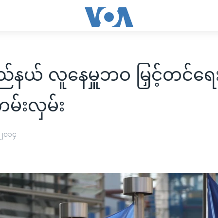
ြည်နယ် လူနေမှူဘဝ မြှင့်တင်ရေ
 ကမ်းလှမ်း
 ၂၀၁၄