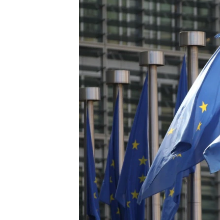
သုတပဒေသာ အင်္ဂလိပ်စာ
အ
ညွန်း
စာမျက်နှာ
သို့
ကျော်
ကြည့်
ရန်
ရှာဖွေ
ရန်
နေရာ
သို့
ကျော်
ရန်