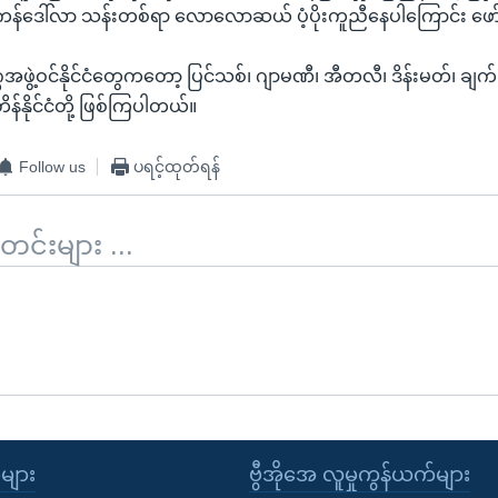
်ဒေါ်လာ သန်းတစ်ရာ လောလောဆယ် ပံ့ပိုးကူညီနေပါကြောင်း ဖေ
ွဲ့ဝင်နိုင်ငံတွေကတော့ ပြင်သစ်၊ ဂျာမဏီ၊ အီတလီ၊ ဒိန်းမတ်၊ ချက်
ိတိန်နိုင်ငံတို့ ဖြစ်ကြပါတယ်။
Follow us
ပရင့်ထုတ်ရန်
်းများ ...
ုများ
ဗွီအိုအေ လူမှုကွန်ယက်များ