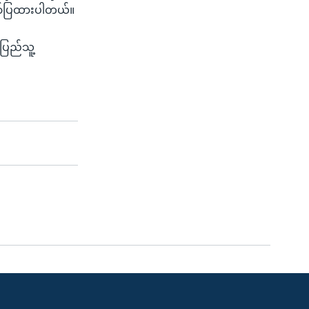
ာ်ပြထားပါတယ်။
ပြည်သူ့