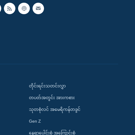
တိုင်းရင်းသတင်းလွှာ
တပတ်အတွင်း အားကစား
သုတစုံလင် အမေရိကန်တခွင်
Gen Z
နေရာပေါင်းစုံ အကြောင်းစုံ