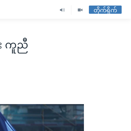
တိုက်ရိုက်
း ကူညီ