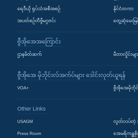
ရေဒီယို ရုပ်သံအစီအစဉ်
နိုင်ငံတကာ
အပတ်စဉ်တီဗွီမဂ္ဂဇင်း
တွေ့ဆုံမေးမြန
ဗွီအိုအေအကြောင်း
ဌာနမိတ်ဆက်
မီတာလှိုင်းမျာ
ဗွီအိုအေ မိုဘိုင်းလ်အက်ပ်များ ဒေါင်းလုတ်ယူရန်
Learning English
VOA+
ဗွီအိုအေမိုဘ
ဗွီအိုအေ လူမှုကွန်ယက်များ
Other Links
USAGM
လွတ်လပ်တဲ့
Press Room
အေမရိကန္အစိ
ဘာသာစကားများ