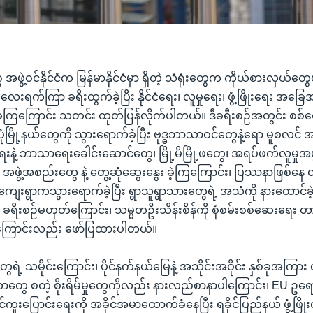
ွဲ့ဝင်နိုင်ငံက မြန်မာနိုင်ငံမှာ ရှိတဲ့ သံရုံးတွေက ကိုယ်စားလှယ်တ
 လေးရက်ကြာ ခရီးထွက်ခဲ့ပြီး နိုင်ငံရေး၊ လူမှုရေး၊ ဖွံ့ဖြိုးရေး အခ
့ကြကြောင်း သတင်း ထုတ်ပြန်လိုက်ပါတယ်။ ဒီခရီးစဉ်အတွင်း စစ်တ
ပုံမြို့နယ်တွေကို သွားရောက်ခဲ့ပြီး ဗုဒ္ဓဘာသာဝင်တွေနဲ့ရော မူစလင် အသိ
်ငံရေးနဲ့ ဘာသာရေးခေါင်းဆောင်တွေ၊ မြို့မိမြို့ဖတွေ၊ အရပ်ဖက်လူမှုအ
အဖွဲ့အစည်းတွေ နဲ့ တွေ့ဆုံဆွေးနွေး ခဲ့ကြကြောင်း၊ ပြဿနာဖြစ်နေ တ
ကျေးရွာကသွားရောက်ခဲ့ပြီး ရွာသူရွာသားတွေရဲ့ အသံကို နားထောင်ခ
ဲ့ ခရီးစဉ်မဟုတ်ကြောင်း၊ သမ္မတဦးသိန်းစိန်ကို စုံစမ်းစစ်ဆေးရေး
 အကြောင်းလည်း ဖော်ပြထားပါတယ်။
ွေရဲ့ သမိုင်းကြောင်း၊ ပိုင်နက်နယ်မြေနဲ့ အသိုင်းအဝိုင်း နှစ်ခုအကြား
်တာတွေ စတဲ့ စိုးရိမ်မှုတွေကိုလည်း နားလည်စာနာပါကြောင်း၊ EU ဥ
ွင်ကူးပြောင်းရေးကို အခိုင်အမာထောက်ခံနေပြီး ရခိုင်ပြည်နယ် ဖွံ့ဖြိ