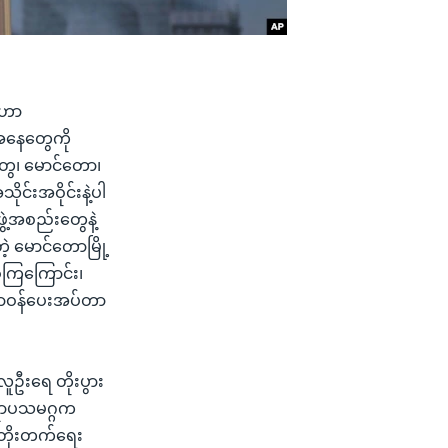
ွေဟာ
ြေအနေတွေကို
ွေ၊ မောင်တော၊
ုင်းအဝိုင်းနဲ့ပါ
ဖွဲ့အစည်းတွေနဲ့
ဲ့ မောင်တောမြို့
ဲ့ကြကြောင်း၊
 တာဝန်ပေးအပ်တာ
 လူဦးရေ တိုးပွား
ရောပသမဂ္ဂက
ုးတိုးတက်ရေး