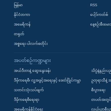
မြန်မာ
RSS
နိုင်ငံတကာ
ပေါ့ဒ်ကတ်စ်
အမေရိကန်
နေ့စဉ်အီးမေ
တရုတ်
အစ္စရေး-ပါလက်စတိုင်း
အပတ်စဉ်ကဏ္ဍများ
အယ်ဒီတာနဲ့ ဆွေးနွေးခန်း
သိပ္ပံနဲ့နည်း
ဒီမိုကရေစီ၊ လူ့အခွင့်အရေးနှင့် ခေတ်ပြိုင်ကမ္ဘာ
ဥတုရာသီနဲ့ 
သတင်းသုံးသပ်ချက်
စီးပွားရေး
ဒီမိုကရေစီရေးရာ
တပတ်အတွင်
အမေရိကန်နိုင်ငံရေး
လယ်ယာစီးပွ