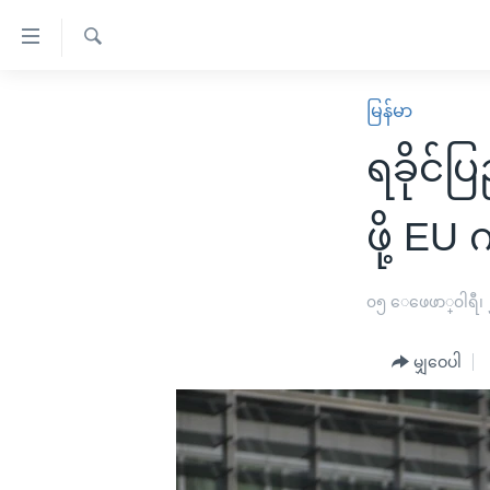
သုံး
ရ
ရှာဖွေ
လွယ်ကူ
မူလစာမျက်နှာ
မြန်မာ
ရ
စေ
မြန်မာ
လာ
ရခိုင်ပ
သည့်
ဒ်
ကမ္ဘာ့သတင်းများ
Link
ဗွီဒီယို
နိုင်ငံတကာ
ဖို့ EU
များ
သတင်းလွတ်လပ်ခွင့်
အမေရိကန်
ပင်မ
ရပ်ဝန်းတခု လမ်းတခု အလွန်
တရုတ်
၀၅ ေဖေဖာ္၀ါရီ၊
အကြောင်းအရာ
အင်္ဂလိပ်စာလေ့လာမယ်
အစ္စရေး-ပါလက်စတိုင်း
သို့
မျှဝေပါ
အပတ်စဉ်ကဏ္ဍများ
အမေရိကန်သုံးအီဒီယံ
ကျော်
ကြည့်
ရေဒီယိုနှင့်ရုပ်သံ အချက်အလက်များ
မကြေးမုံရဲ့ အင်္ဂလိပ်စာ
ရေဒီယို
ရန်
ရေဒီယို/တီဗွီအစီအစဉ်
ရုပ်ရှင်ထဲက အင်္ဂလိပ်စာ
တီဗွီ
ပင်မ