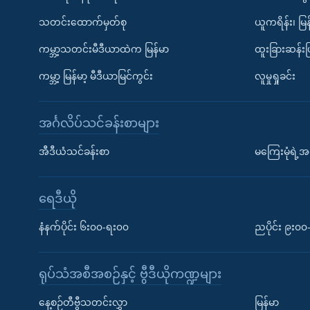
သတင်းထောက်မှတ်စု
ယူကရိန်း၊ မြန
ကမ္ဘာ့သတင်းမီဒီယာထဲက မြန်မာ
ထူးခြားဆန်း
ကမ္ဘာ့ မြန်မာ့ မီဒီယာမြင်ကွင်း
လူမှုရှုခင်း
အင်္ဂလိပ်သင်ခန်းစာများ
အီဒီယံသင်ခန်းစာ
မကြေးမုံရဲ့အင
ရေဒီယို
နံနက်ပိုင်း ၆း၀၀-ရး၀၀
ညပိုင်း ၉း၀
ရုပ်သံအစီအစဉ်နှင့် ဗွီဒီယိုကဏ္ဍများ
နေ့စဉ်တီဗွီသတင်းလွှာ
မြန်မာ