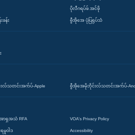
ပိုလီဂရပ်ဖ်.အင်ဖို
်းခန်း
ဗွီအိုအေ ပုံပြရုပ်သံ
း
ိုင်းလ်သတင်းအက်ပ်-Apple
ဗွီအိုအေမိုဘိုင်းလ်သတင်းအက်ပ်-An
 အာရှအသံ RFA
VOA's Privacy Policy
ုးရမူဝါဒ
Accessibility