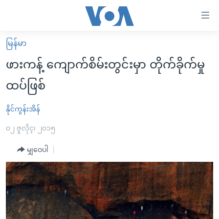
သုံး
ရ
လွယ်ကူ
မြန်မာ
မူလစာမျက်နှာ
စေ
ဖားကန့် ကျောက်စိမ်းတွင်းမှာ တိုက်ခိုက်မှု
မြန်မာ
သည့်
ထပ်ဖြစ်
ကမ္ဘာ့သတင်းများ
Link
ဗွီဒီယို
နိုင်ငံတကာ
နိုင်ကွန်းအိန်
များ
သတင်းလွတ်လပ်ခွင့်
အမေရိကန်
၀၂ ဇူလိုင္၊ ၂၀၁၅
ပင်မ
ရပ်ဝန်းတခု လမ်းတခု အလွန်
တရုတ်
အကြောင်းအရာ
မျှဝေပါ
သို့
အင်္ဂလိပ်စာလေ့လာမယ်
အစ္စရေး-ပါလက်စတိုင်း
ကျော်
အပတ်စဉ်ကဏ္ဍများ
အမေရိကန်သုံးအီဒီယံ
ကြည့်
ရေဒီယိုနှင့်ရုပ်သံ အချက်အလက်များ
မကြေးမုံရဲ့ အင်္ဂလိပ်စာ
ရေဒီယို
ရန်
ပင်မ
ရေဒီယို/တီဗွီအစီအစဉ်
ရုပ်ရှင်ထဲက အင်္ဂလိပ်စာ
တီဗွီ