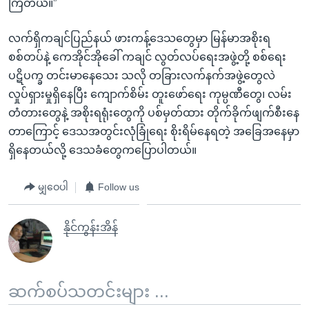
ကြတယ်။”
လက်ရှိကချင်ပြည်နယ် ဖားကန့်ဒေသတွေမှာ မြန်မာအစိုးရ
စစ်တပ်နဲ့ ကေအိုင်အိုခေါ် ကချင် လွတ်လပ်ရေးအဖွဲ့တို့ စစ်ရေး
ပဋိပက္ခ တင်းမာနေသေး သလို တခြားလက်နက်အဖွဲ့တွေလဲ
လှုပ်ရှားမှုရှိနေပြီး ကျောက်စိမ်း တူးဖော်ရေး ကုမ္ပဏီတွေ၊ လမ်း
တံတားတွေနဲ့ အစိုးရရုံးတွေကို ပစ်မှတ်ထား တိုက်ခိုက်ဖျက်စီးနေ
တာကြောင့် ဒေသအတွင်းလုံခြုံရေး စိုးရိမ်နေရတဲ့ အခြေအနေမှာ
ရှိနေတယ်လို့ ဒေသခံတွေကပြောပါတယ်။
မျှဝေပါ
Follow us
နိုင်ကွန်းအိန်
ဆက်စပ်သတင်းများ ...