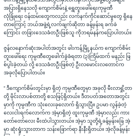
အပြားရှိနေသလို ကျောက်စိမ်းနဲ့ ရွှေတူးဖေါ်ရေးကုမ္ပဏီ
လုံခြုံရေး ဝန်ထမ်းတွေကလည်း လက်နက်ကိုင်ဆောင်မှုတွေ ရှိနေ
တာကြောင့် ဘယ်အဖွဲ့ရဲ့လက်ချက်ဆိုတာ ခန့်မှန်းရ ခက်ခဲ
ကြောင်း တခြားဒေသခံတဦးဖြစ်သူ ကိုဘရမ်နန်ကပြောပါတယ်။
ဇွန်လနောက်ဆုံးအပါတ်အတွင်း ဖါးကန့်မြို့နယ်က ကျောက်စိမ်း
တူးဖေါ်ရေး ကုမ္ပဏီတွေဖေါက်ခွဲခံရတာ (၃)ကြိမ်ထက် မနည်း ဖြ
စ်ပွါးခဲ့တယ် လို့ ဒေသခံတဦးဖြစ်တဲ့ ဦးလမောင်းလတောင်က
အခုလိုပြောပါတယ်။
“ ဒီကျောက်စိမ်းတွင်းမှာ ရှိတဲ့ ကုမ္ပဏီတွေမှာ အခုလို မီးလာရှို့တာ
တို့ မိုင်းလာပစ်တာတို့ စသဖြင့်ရှိတယ်။ ဒီတပတ်အတောအတွင်း
မှာကို ကုမ္ပဏီက သုံးလေးခုလောက် ရှိသွားပြီ။ ဥပမာ လွန်ခဲ့တဲ့
လေးငါးရက်လောက်က အဲ့မှာရှိတဲ့ ထူးကုမ္ပဏီ အဲ့မှာလည်း ကား
တော်တော်လေး မီးထဲပါသွားတယ်။ အဲ့မှာ သူတို့ရဲ့ခန့်မှန်းခြေ အဲ့
မှာ ဆုံးရှုံးသွားတာက သန်းခြောက်ရာ နီးနီးရှိတယ်။ အဲ့လိုခန့်မှန်း