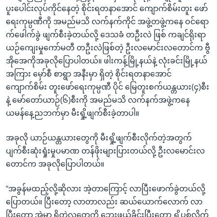
ပူးပေါင်းလုပ်ကိုင်နေတဲ့ စိုင်းရတနာအောင် ကျောက်စိမ်းတူး ဖော်
ရေးကုမ္ပဏီကို အမည်မသိ လက်နက်ကိုင် အဖွဲ့တဖွဲ့ကနေ ဝင်ရော
က်ဖေါက်ခွဲ ဖျက်စီးခဲ့တယ်လို့ ဒေသခံ တဦးလဲ ဖြစ် ကချင်ရိုးရာ
ယဉ်ကျေးမှုကော်မတီ တဦးလဲဖြစ်တဲ့ ဦးလမောင်းလတောင်က ဗွီ
အိုအေကိုအခုလိုပြောပါတယ်။ ဖါးကန့်မြို့နယ်နဲ့ လုံးခင်းမြို့နယ်
အကြား မှော်စီ စာရွာ အနီးမှာ ရှိတဲ့ စိုင်းရတနာအောင်
ကျောက်စိမ်း တူးဖော်ရေးကုမ္ပဏီ ပိုင် မြေတူးစက်ယန္တယား(၄)စီး
နဲ့ မော်တော်ယာဉ်(၆)စီးကို အမည်မသိ လက်နက်အဖွဲ့ကနေ
ယမန်နေ့ညဘက်မှာ မီးရှို့ဖျက်စီးခဲ့တာပါ။
အခုလို ယာဉ်ယန္တယားတွေကို မီးရှို့ဖျက်စီးလိုက်တဲ့အတွက်
ပျက်စီးဆုံးရှုံးမှုပမာဏ တန်ဖိုးများပြားတယ်လို့ ဦးလမောင်းလ
တောင်က အခုလိုပြောပါတယ်။
“အခွန်မထည့်လို့ဆိုလား အဲ့တာကြောင့် လာပြီးဖောက်ခွဲတယ်လို့
ပြောတယ်။ ပြီးတော့ လာတာလည်း ဆယ်ယောက်လောက် လာ
ပြီးတော့ အဲ့မှာ ရှိတဲ့လူတွေကို ဘေးဖယ်ခိုင်းပြီးတော့ ရှို့ပစ်လိုက်