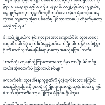
“ နောက်ပြီး အဲ့မှာ ကျောက်စိမ်း တောင်ဆိုတဲ့ ကုမ္ပဏီရှိတယ်။ အဲ့
ဒီ့မှာကျတော့ ရဲတွေရှိတာကိုး။ အဲ့မှာ မီးလာရှို့လိုက်တဲ့ ကုမ္ပဏီရဲ့
ရှေ့မျက်နှာစာမှာ ကုမ္ပဏီတခုရှိတယ်လေ။ အဲ့မှာ ရဲစောင့်ပေးနေ
တဲ့အခါကျတော့ အဲ့မှာ ပစ်ခတ်မှုဖြစ်သွားတာပေါ့။ ထိခိုက်မှုတော့
ဘာမှ မရှိဘူး။”
ဖါးကန့်မြို့နယ်က စိုင်းရတနာအောင်ကျောက်စိမ်း တူးဖော်ရေး
ကုမ္ပဏီ ဖေါက်ခွဲ ဖျက်စီးခံရမှုနဲ့ပတ်သက်ပြီး ဖါးကန့်ရဲ တပ်ဖွဲ့မှူး
ရုံးကို ဆက်သွယ်မေးမြန်းရာမှာတော့ အခုလိုပြောပါတယ်။
“ ဟုတ်ကဲ့။ ကျနော်တို့ကြားတာကတော့ ဒီမှာ လာပြီး မိုင်းဝင်ခွဲ
တယ်။ အဲ့လောက်ပဲ ကြားတယ်ခင်ဗျ။ “
ကျောက်စိမ်း တူးဖေါ်ရေးကုမ္ပဏီကို ဗုံးခွဲဖျက်စီးသွားကြောင်း
အတည်ပြုပြောဆို ခဲ့ပေမဲ့ လုံခြုံရေးရဲတပ်ဖွဲ့တွေနဲ့ပစ်ခတ် မှု ဖြစ်
ခဲ့တယ် ဆိုတာကိုတော့ ဖြေကြား ခဲ့ခြင်းမရှိပါဘူး။
ဖါးကန့်မြို့နယ်ဒေသအတွင်းမှာလက်နက်ကိုင်အဖွဲ့တွေအများ