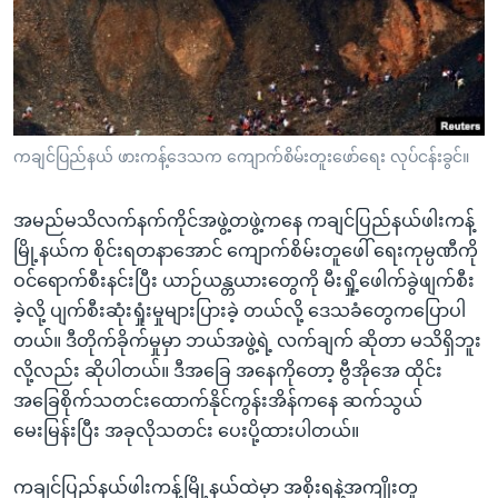
အ
သုတပဒေသာ အင်္ဂလိပ်စာ
ညွန်း
Learning English
စာမျက်နှာ
သို့
ဗွီအိုအေ လူမှုကွန်ယက်များ
ကျော်
ကြည့်
ကချင်ပြည်နယ် ဖားကန့်ဒေသက ကျောက်စိမ်းတူးဖော်ရေး လုပ်ငန်းခွင်။
ရန်
ဘာသာစကားများ
ရှာဖွေ
အမည်မသိလက်နက်ကိုင်အဖွဲ့တဖွဲ့ကနေ ကချင်ပြည်နယ်ဖါးကန့်
ရန်
မြို့နယ်က စိုင်းရတနာအောင် ကျောက်စိမ်းတူဖေါ် ရေးကုမ္ပဏီကို
နေရာ
ဝင်ရောက်စီးနင်းပြီး ယာဉ်ယန္တယားတွေကို မီးရှို့ဖေါက်ခွဲဖျက်စီး
သို့
ခဲ့လို့ ပျက်စီးဆုံးရှုံးမှုများပြားခဲ့ တယ်လို့ ဒေသခံတွေကပြောပါ
ကျော်
တယ်။ ဒီတိုက်ခိုက်မှုမှာ ဘယ်အဖွဲ့ရဲ့ လက်ချက် ဆိုတာ မသိရှိဘူး
ရန်
လို့လည်း ဆိုပါတယ်။ ဒီအခြေ အနေကိုတော့ ဗွီအိုအေ ထိုင်း
အခြေစိုက်သတင်းထောက်နိုင်ကွန်းအိန်ကနေ ဆက်သွယ်
မေးမြန်းပြီး အခုလိုသတင်း ပေးပို့ထားပါတယ်။
ကချင်ပြည်နယ်ဖါးကန့်မြို့နယ်ထဲမှာ အစိုးရနဲ့အကျိုးတူ