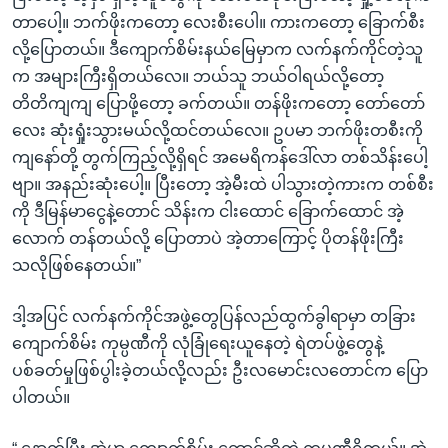
တာပေါ့။ ဘက်ဖိုးကတော့ လေးစီးပေါ။ ကားကတော့ ခြောက်စီး
လို့ပြောတယ်။ ဒီကျောက်စိမ်းနယ်မြေမှာက လက်နက်ကိုင်တဲ့သူ
က အများကြီးရှိတယ်လေ။ ဘယ်သူ ဘယ်ဝါရယ်လို့တော့
တိတိကျကျ ပြောဖို့တော့ ခက်တယ်။ တန်ဖိုးကတော့ တော်တော်
လေး ဆုံးရှုံးသွားမယ်လို့ထင်တယ်လေ။ ဥပမာ ဘက်ဖိုးတစီးကို
ကျနော်တို့ တွက်ကြည့်လို့ရှိရင် အမေရိကန်ဒေါ်လာ တစ်သိန်းပေါ့
ဗျာ။ အနည်းဆုံးပေါ့။ ပြီးတော့ အဲ့မီးထဲ ပါသွားတဲ့ကားက တစ်စီး
ကို ဒီမြန်မာငွေနဲ့တောင် သိန်းက ငါးထောင် ခြောက်ထောင် အဲ့
လောက် တန်တယ်လို့ ပြောတာပဲ အဲ့တာကြောင့် ပိုတန်ဖိုးကြီး
သလိုဖြစ်နေတယ်။”
ဒါ့အပြင် လက်နက်ကိုင်အဖွဲ့တွေပြန်လည်ထွက်ခွါရာမှာ တခြား
ကျောက်စိမ်း ကုမ္ပဏီကို လုံခြုံရေးယူနေတဲ့ ရဲတပ်ဖွဲ့တွေနဲ့
ပစ်ခတ်မှုဖြစ်ပွါးခဲ့တယ်လို့လည်း ဦးလမောင်းလတောင်က ပြော
ပါတယ်။