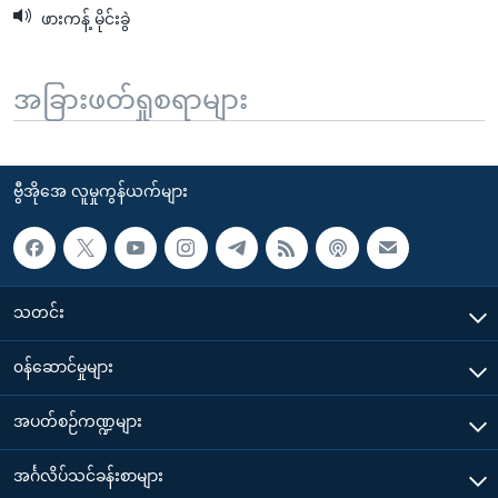
ဖားကန့် မိုင်းခွဲ
အခြားဖတ်ရှုစရာများ
ဗွီအိုအေ လူမှုကွန်ယက်များ
သတင်း
၀န်ဆောင်မှုများ
အပတ်စဉ်ကဏ္ဍများ
အင်္ဂလိပ်သင်ခန်းစာများ