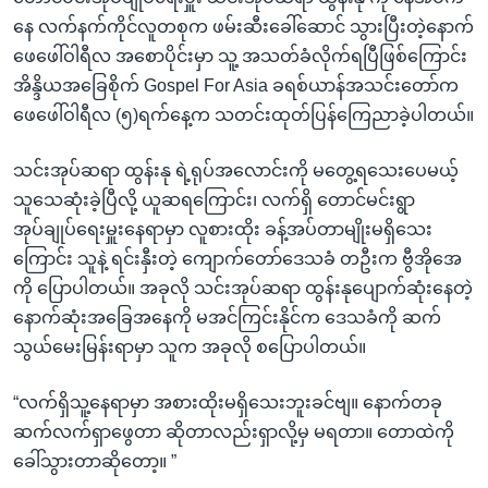
နေ လက်နက်ကိုင်လူတစုက ဖမ်းဆီးခေါ်ဆောင် သွားပြီးတဲ့နောက်
ဖေဖေါ်ဝါရီလ အစောပိုင်းမှာ သူ့ အသတ်ခံလိုက်ရပြီဖြစ်ကြောင်း
အိန္ဒိယအခြေစိုက် Gospel For Asia ခရစ်ယာန်အသင်းတော်က
ဖေဖေါ်ဝါရီလ (၅)ရက်နေ့က သတင်းထုတ်ပြန်ကြေညာခဲ့ပါတယ်။
သင်းအုပ်ဆရာ ထွန်းနု ရဲ့ရုပ်အလောင်းကို မတွေ့ရသေးပေမယ့်
သူသေဆုံးခဲ့ပြီလို့ ယူဆရကြောင်း၊ လက်ရှိ တောင်မင်းရွာ
အုပ်ချုပ်ရေးမှူးနေရာမှာ လူစားထိုး ခန့်အပ်တာမျိုးမရှိသေး
ကြောင်း သူနဲ့ ရင်းနှီးတဲ့ ကျောက်တော်ဒေသခံ တဦးက ဗွီအိုအေ
ကို ပြောပါတယ်။ အခုလို သင်းအုပ်ဆရာ ထွန်းနုပျောက်ဆုံးနေတဲ့
နောက်ဆုံးအခြေအနေကို မအင်ကြင်းနိုင်က ဒေသခံကို ဆက်
သွယ်မေးမြန်းရာမှာ သူက အခုလို စပြောပါတယ်။
“လက်ရှိသူ့နေရာမှာ အစားထိုးမရှိသေးဘူးခင်ဗျ။ နောက်တခု
ဆက်လက်ရှာဖွေတာ ဆိုတာလည်းရှာလို့မှ မရတာ။ တောထဲကို
ခေါ်သွားတာဆိုတော့။ ”