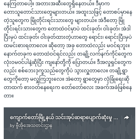
နေကြတာပေါ့။ အတားအဆီးတွေရှိနေတယ်။ ဒီမှာက
တောသူတောင်သားတွေများတယ်။ အထူးသဖြင့် တောစပ်မှာနေ
တဲ့သူတွေက မြိုတိုင်းရင်းသားတွေ များတယ်။ အဲဒီတော့ မြို
တိုင်းရင်းသားတွေက တောထဲဝင်မှာပဲ ထင်းခုတ်၊ ဝါးခုတ်၊ အဲဒါ
ပြီးမှပဲ ထင်းခုတ်၊ ဝါးခုတ်ထားတဲ့ဟာတွေ ရောင်း၊ ရောင်းပြီးမှပဲ
ထမင်းစားရတာလေ။ ဆိုတော့ အခု တောထဲလည်း မဝင်ရဘူး။
နောက်တခုက တောထဲဝင်ရင်လည်း တချို့လက်နက်ကိုင်တွေက
လုံးဝမ၀င်ပါနဲ့ဆိုပြီး ကျနော်တို့ကို ပြောတယ်။ ဒီအလှုရှင်တွေက
လည်း စစ်ဘေးဒုက္ခသည်တွေကိုပဲ သွားလှူတာလေ။ တချို့ရွာ
တွေကိုတော့ မလှူကြဘူးလေ။ အဲတော့ ရွာတွေမှာ လုံခြုံရေးဆို
တာထက် စားဝတ်နေရေးက တော်တော်လေး အခက်အခဲဖြစ်နေ
တာ။
ကျောက်တော်မြို့နယ် သင်းအုပ်ဆရာပျောက်ဆုံးမှု သတင်းစုံစမ်းလို့မရ
by
ဗွီအိုအေသတင်းဌာန
No media source currently available