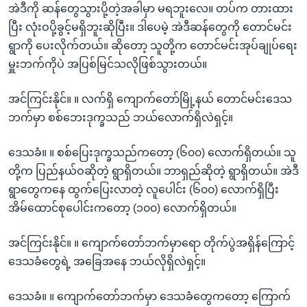
အဲဒီကို ဆန်တွေသွားပို့တဲ့အခါမှာ မရဘူးလေ။ တပ်က တားထား
ပြီး လုံးဝပို့ခွင့်မရှိဘူးဆိုပြီး။ ဒါပေမဲ့ အဲဒီဆန်တွေကို တောင်မင်း
ရွာကို ပေးလိုက်တယ်။ ဆိုတော့ သူတို့က တောင်မင်းအုပ်ချုပ်ရေး
မှူးဘက်ကိုပဲ အပြစ်မြင်သလိုဖြစ်သွားတယ်။
အင်ကြင်းနိုင်။ ။ လက်ရှိ ကျောက်တော်မြို့နယ် တောင်မင်းဒေသ
ဘက်မှာ စစ်ဘေးဒုက္ခသည် ဘယ်လောက်ရှိလဲရှင့်။
ဒေသခံ။ ။ စစ်ပြေးဒုက္ခသည်ကတော့ (၆၀၀) လောက်ရှိတယ်။ သူ
တို့က ပြည်နယ်ဝဆိုတဲ့ ရွာရှိတယ်။ ဘာရှည်ဆိုတဲ့ ရွာရှိတယ်။ အဲဒီ
ရွာတွေကနေ ထွက်ပြေးလာတဲ့ လူပေါင်း (၆၀၀) လောက်ရှိပြီး
အိမ်ထောင်စုပေါင်းကတော့ (၁၀၀) လောက်ရှိတယ်။
အင်ကြင်းနိုင်။ ။ ကျောက်တော်ဘက်မှာရော တိုက်ပွဲအရှိန်ကြောင့်
ဒေသခံတွေရဲ့ အခြေအနေ ဘယ်လိုရှိလဲရှင့်။
ဒေသခံ။ ။ ကျောက်တော်ဘက်မှာ ဒေသခံတွေကတော့ ကြောက်