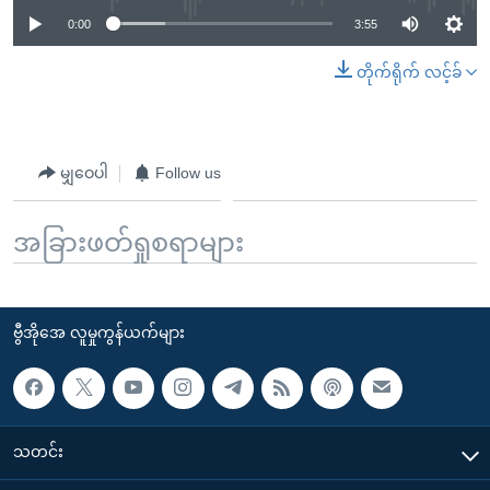
0:00
3:55
တိုက်ရိုက် လင့်ခ်
မျှဝေပါ
Follow us
အခြားဖတ်ရှုစရာများ
ဗွီအိုအေ လူမှုကွန်ယက်များ
သတင်း