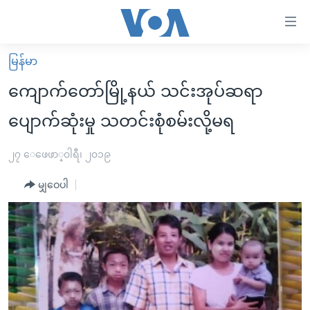
သုံး
ရ
လွယ်ကူ
မြန်မာ
မူလစာမျက်နှာ
စေ
ကျောက်တော်မြို့နယ် သင်းအုပ်ဆရာ
မြန်မာ
သည့်
ပျောက်ဆုံးမှု သတင်းစုံစမ်းလို့မရ
ကမ္ဘာ့သတင်းများ
Link
ဗွီဒီယို
နိုင်ငံတကာ
၂၇ ေဖေဖာ္၀ါရီ၊ ၂၀၁၉
များ
သတင်းလွတ်လပ်ခွင့်
အမေရိကန်
ပင်မ
မျှဝေပါ
ရပ်ဝန်းတခု လမ်းတခု အလွန်
တရုတ်
အကြောင်းအရာ
သို့
အင်္ဂလိပ်စာလေ့လာမယ်
အစ္စရေး-ပါလက်စတိုင်း
ကျော်
အပတ်စဉ်ကဏ္ဍများ
အမေရိကန်သုံးအီဒီယံ
ကြည့်
ရေဒီယိုနှင့်ရုပ်သံ အချက်အလက်များ
မကြေးမုံရဲ့ အင်္ဂလိပ်စာ
ရေဒီယို
ရန်
ပင်မ
ရေဒီယို/တီဗွီအစီအစဉ်
ရုပ်ရှင်ထဲက အင်္ဂလိပ်စာ
တီဗွီ