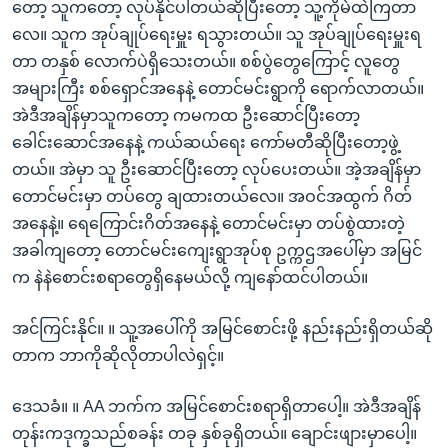
တော့ သူကတော့ လုပ်နိုင်ပါတယ်ဆိုပြီးတော့ သူ့ကိုမဲထဲကြတာ
လေ။ သူက အုပ်ချုပ်ရေးမှူး ရသွားတယ်။ သူ အုပ်ချုပ်ရေးမှူးရ
တာ တနှစ် လောက်ပဲရှိသေးတယ်။ စစ်ပွဲတွေကြောင့် လူတွေ
အများကြီး စစ်ရှောင်အနေနဲ့ တောင်မင်းရွာကို ရောက်လာတယ်။
အဲဒီအချိန်မှာသူကတော့ ကမကထ ဦးဆောင်ပြီးတော့
ခေါင်းဆောင်အနေနဲ့ ကယ်ဆယ်ရေး ကော်မတီဆိုပြီးတော့ဖွဲ့
တယ်။ အဲမှာ သူ ဦးဆောင်ပြီးတော့ လုပ်ပေးတယ်။ အဲ့အချိန်မှာ
တောင်မင်းမှာ တပ်တွေ ချထားတယ်လေ။ အဝင်အထွက် ဂိတ်
အနေနဲ့။ ရေကြောင်းဂိတ်အနေနဲ့ တောင်မင်းမှာ တပ်စွဲထားတဲ့
အခါကျတော့ တောင်မင်းကျေးရွာအုပ်စု ဥက္ကဌအပေါ်မှာ အမြင်
က နဲနဲစောင်းစရာတွေရှိနေမယ်လို့ ကျနော်ထင်ပါတယ်။
အင်ကြင်းနိုင်။ ။ သူ့အပေါ်ကို အမြင်စောင်းဖို့ နည်းနည်းရှိတယ်ဆို
တာက ဘာကိုဆိုလိုတာပါလဲရှင့်။
ဒေသခံ။ ။ AA ဘက်က အမြင်စောင်းစရာရှိတာပေါ့။ အဲဒီအချိန်
တုန်းကဒုက္ခသည်စခန်း တခု နှစ်ခုရှိတယ်။ ချောင်းဖျားမှာပေါ့။