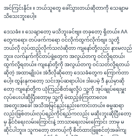
အင်ကြင်းနိုင်။ ။ ဘယ်သူတွေ ခေါ်သွားတယ်ဆိုတာကို သေချာမ
သိသေးဘူးပေါ့။
ဒေသခံ။ ။ သေချာတော့ မသိဘူးခင်ဗျ။ တခုတော့ ရှိတယ်။ AA
တွေကရော၊ တပ်ဖက်ကရော ဝင်လိုက်ထွက်လိုက်ဗျ။ သူတို့
ဘယ်လို လုပ်ထည့်လိုက်သလဲဆိုတာ ကျနော်တို့လည်း နားမလည်
ဘူး။ လက်နက်ကိုင်တပ်ဖွဲ့တွေက အလွယ်တကူ ဝင်လို့ရတယ်၊
ထွက်လို့ရတယ်။ ကျနော်တို့ကို အလွယ်တကူ ဝင်သတ်လို့ရတယ်
ဆိုတဲ့ အထာမျိုးပဲ။ အဲဒီလိုဆိုတော့ ဒေသခံတွေက ကြောက်တာ
ပေါ့။ ထွန်းနုကတော့ သင်းအုပ်ဆရာပါပဲ။ ဒါပေမဲ့ ဒီ နယ်မှာဆို
တော့ ကျနော်တို့က ယုံကြည်စိတ်ချလို့ပဲ သူ့ကို အုပ်ချုပ်ရေးမှူး
လုပ်ပေးပါဆိုပြီးတော့မှ သူ့ကို မဲထည့်ခဲ့ကြတာလေ။
အတွေးအခေါ် အသိအမြင်နည်းနည်းကောင်းတယ်။ ဓမ္မဆရာ
လည်းဖြစ်တယ်၊လုပ်ရည်ကိုင်ရည်ကလည်း မဆိုးဘူးဆိုပြီးတော့
မှ နိုင်ငံရေးလမ်းကြောင်းနဲ့ ဘာသာရေးလမ်းကြောင်း ဘာမှ မ
ဆိုင်ပါဘူး။ သူကတော့ တကယ့်ကို စိတ်ထားဖြူစင်တဲ့အခါကျ