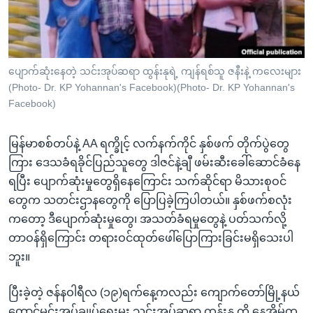
အ
သုတပဒေသာ အင်္ဂလိပ်စာ
ညွန်း
Learning English
စာမျက်နှာ
သို့
ဗွီအိုအေ လူမှုကွန်ယက်များ
ပျောက်ဆုံးနေတဲ့ သင်းအုပ်ဆရာ ထွန်းနုရဲ့ ကျန်ရစ်သူ ဇနီးနဲ့ ကလေးများ
ကျော်
(Photo- Dr. KP Yohannan's Facebook)(Photo- Dr. KP Yohannan's
ကြည့်
Facebook)
ရန်
ဘာသာစကားများ
ရှာဖွေ
မြန်မာစစ်တပ်နဲ့ AA ရက္ခိုင့် လက်နက်ကိုင် နှစ်ဖက် တိုက်ပွဲတွေ
ရန်
ကြား ဒေသခံရခိုင်ပြည်သူတွေ ဒါဇင်နဲ့ချီ ဖမ်းဆီးခေါ်ဆောင်ခံနေ
နေရာ
ရပြီး ပျောက်ဆုံးမှုတွေရှိနေကြောင်း သက်ဆိုင်ရာ မိသားစုဝင်
သို့
တွေက သတင်းဌာနတွေကို ပြောပြခဲ့ကြပါတယ်။ နှစ်ဖက်စလုံး
ကျော်
ကတော့ ဒီပျောက်ဆုံးမှုတွေ၊ အသတ်ခံရမှုတွေနဲ့ ပတ်သက်လို့
ရန်
တာဝန်ရှိကြောင်း တရားဝင်ထုတ်ဖေါ်ပြောကြားခြင်းမရှိသေးပါ
ဘူး။
ပြီးခဲ့တဲ့ ဇန်နဝါရီလ (၁၉)ရက်နေ့ကလည်း ကျောက်တော်မြို့နယ်
တောင်မင်းအုပ်ချုပ်ရေးမှူး သင်းအုပ်ဆရာ ထွန်းနု ကို နေအိမ်က