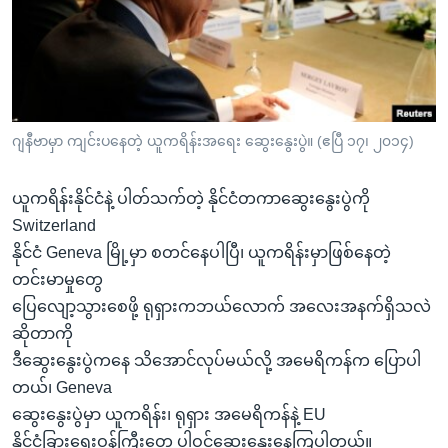
အ
သုတပဒေသာ အင်္ဂလိပ်စာ
ညွန်း
Learning English
စာမျက်နှာ
သို့
ဗွီအိုအေ လူမှုကွန်ယက်များ
ကျော်
ကြည့်
ဂျနီဗာမှာ ကျင်းပနေတဲ့ ယူကရိန်းအရေး ဆွေးနွေးပွဲ။ (ဧပြီ ၁၇၊ ၂၀၁၄)
ရန်
ဘာသာစကားများ
ရှာဖွေ
ယူကရိန်းနိုင်ငံနဲ့ ပါတ်သက်တဲ့ နိုင်ငံတကာဆွေးနွေးပွဲကို
ရန်
Switzerland
နေရာ
နိုင်ငံ Geneva မြို့မှာ စတင်နေပါပြီ၊ ယူကရိန်းမှာဖြစ်နေတဲ့
သို့
တင်းမာမှုတွေ
ကျော်
ပြေလျော့သွားစေဖို့ ရုရှားကဘယ်လောက် အလေးအနက်ရှိသလဲ
ရန်
ဆိုတာကို
ဒီဆွေးနွေးပွဲကနေ သိအောင်လုပ်မယ်လို့ အမေရိကန်က ပြောပါ
တယ်၊ Geneva
ဆွေးနွေးပွဲမှာ ယူကရိန်း၊ ရုရှား အမေရိကန်နဲ့ EU
နိုင်ငံခြားရေးဝန်ကြီးတွေ ပါဝင်ဆွေးနွေးနေကြပါတယ်။