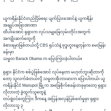
ယူကရိန်းနိုင်ငံတည်ငြိမ်ရေး ပျက်ပြားအောင်နဲ့ ယူကရိန်း
အချုပ်အခြာအာဏာ
ထိပါးအောင် ရုရှားက လုပ်သမျှခြေလှမ်းတိုင်းအတွက်
အကျိုးဆက်တွေကို
ခံစားရမှာဖြစ်တယ်လို့ CBS ရုပ်သံနဲ့ ဗုဒ္ဓဟူးနေ့တုန်းက မေးမြန်း
ခန်းမှာ
သမ္မတ Barack Obama က ပြောကြားခဲ့ပါတယ်။
ရုရှား နိုင်ငံက စစ်ပွဲဖြစ်အောင် လုပ်နေတာ မဟုတ်ဘူးဆိုတာကို
တော့ သူလက်ခံတယ်လို့ သမ္မတအိုဘားမားက ပြောပါတယ်၊ ယူ
ကရိန်းနိုင်ငံ Mariupol မြို့က အခြေစိုက်စခန်းတခုမှာတော့ ရုရှား
လိုလားတဲ့ ခွဲထွက်သူတွေနဲ့
တပ်ဖွဲ့ဝင်တွေကြား ဒီကနေ့ အပြန်အလှန်ပြစ်ခတ်မှုမှာ ရုရှား
လိုလားသူ ၃