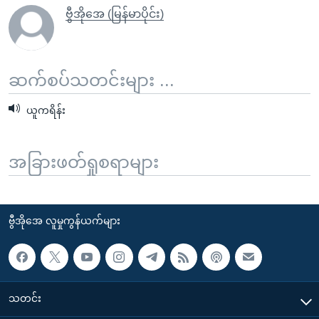
ဗွီအိုအေ (မြန်မာပိုင်း)
ဆက်စပ်သတင်းများ ...
ယူကရိန်း
အခြားဖတ်ရှုစရာများ
ဗွီအိုအေ လူမှုကွန်ယက်များ
သတင်း