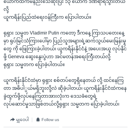
ယောက်ထက်မနည်းသေဆုံးပြီး ၁၃ ယောက် ဒဏ်ရာရသွားတယ်
လို့
ယူကရိန်းပြည်ထဲရေးဝန်ကြီးက ပြောပါတယ်။
ရုရှား သမ္မတ Vladimir Putin ကတော့ ဒီကနေ့ ကြာသပတေးနေ့
မှာ ရုပ်မြင်သံကြားပေါ်မှာ ပြည်သူအများရဲ့ဆက်သွယ်မေးမြန်းမှု
တွေ ကို ဖြေကြားခဲ့ပါတယ်၊ ယူကရိန်းနိုင်ငံနဲ့ အပေးအယူ လုပ်နိုင်
ဖို့ Geneva ဆွေးနွေးပွဲဟာ အင်မတန်အရေးကြီးတယ်လို့
ရုရှား သမ္မတက ပြောခဲ့ပါတယ်။
ယူကရိန်းနိုင်ငံထဲမှာ ရုရှား စစ်တပ်တွေရှိနေတယ် လို့ ထင်နေကြ
တာ အဓိပါ္ပယ်မရှိဘူးလို့လဲ ဆိုခဲ့ပါတယ်၊ ယူကရိန်းနိုင်ငံထဲကနေ
ခွဲထွက်ဖို့လုပ်နေကြတာအားလုံးက ဒေသခံတွေရဲ့
လုပ်ဆောင်မှုသာဖြစ်တယ်လို့ရုရှား သမ္မတက ပြောခဲ့ပါတယ်၊
မျှဝေပါ
Follow us