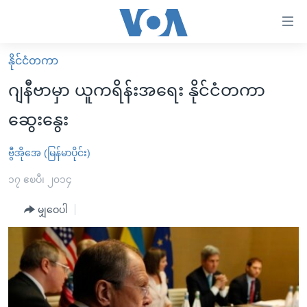
သုံး
ရ
လွယ်ကူ
နိုင်ငံတကာ
မူလစာမျက်နှာ
စေ
ဂျနီဗာမှာ ယူကရိန်းအရေး နိုင်ငံတကာ
မြန်မာ
သည့်
ဆွေးနွေး
ကမ္ဘာ့သတင်းများ
Link
ဗွီဒီယို
နိုင်ငံတကာ
ဗွီအိုအေ (မြန်မာပိုင်း)
များ
သတင်းလွတ်လပ်ခွင့်
အမေရိကန်
၁၇ ဧၿပီ၊ ၂၀၁၄
ပင်မ
ရပ်ဝန်းတခု လမ်းတခု အလွန်
တရုတ်
အကြောင်းအရာ
မျှဝေပါ
သို့
အင်္ဂလိပ်စာလေ့လာမယ်
အစ္စရေး-ပါလက်စတိုင်း
ကျော်
အပတ်စဉ်ကဏ္ဍများ
အမေရိကန်သုံးအီဒီယံ
ကြည့်
ရေဒီယိုနှင့်ရုပ်သံ အချက်အလက်များ
မကြေးမုံရဲ့ အင်္ဂလိပ်စာ
ရေဒီယို
ရန်
ပင်မ
ရေဒီယို/တီဗွီအစီအစဉ်
ရုပ်ရှင်ထဲက အင်္ဂလိပ်စာ
တီဗွီ