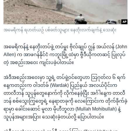
အ
သုတပဒေသာ အင်္ဂလိပ်စာ
ညွန်း
Learning English
စာမျက်နှာ
သို့
ဗွီအိုအေ လူမှုကွန်ယက်များ
အမေရိကန် ရဟတ်ယဉ် ပစ်ခတ်သူများ နေတိုးလက်ချက်နဲ့ သေဆုံး
ကျော်
ကြည့်
အမေရိကန်နဲ့ နေတိုးတပ်ဖွဲ့ တပ်မှူး ဗိုလ်ချုပ် ဂျွန် အယ်လန် (John
ရန်
ဘာသာစကားများ
Allen) က အာဖဂန်နိုင်ငံ ကဘူးမြို့ထဲမှာ ဗွီဒီယိုကတဆင့် ပြုလုပ်
ရှာဖွေ
တဲ့ အစည်းအဝေး ကျင်းပခဲ့ပါတယ်။
ရန်
နေရာ
အဲဒီအစည်းအဝေးမှာ သူ့ရဲ့ တပ်ဖွဲ့ဝင်တွေဟာ သြဂုတ်လ ၆ ရက်
သို့
နေ့ကတည်းက ဝါဒတ်ခ် (Wardak) ပြည်နယ် အလယ်ပိုင်းက
ကျော်
တာလီဘန် သူပုန်တွေနောက်ကို လိုက်နေခဲ့ပြီး အင်္ဂါနေ့က တာလီ
ရန်
ဘန် စစ်သွေးကြွတွေရဲ့ နေရာတခုကို လေကြောင်းက တိုက်ခိုက်ခဲ့
ရာမှာ ခေါင်းဆောင် မူလာ မိုဟီဘူလာ (Mullah Mohibullah) နဲ့
သူပုန်အများအပြား သေဆုံးခဲ့တယ်လို့ ပြောပါတယ်။