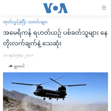
သုံး
ရ
လွယ်ကူ
ထုတ်လွှင့်ခဲ့ပြီး သတင်းများ
မူလစာမျက်နှာ
စေ
အမေရိကန် ရဟတ်ယဉ် ပစ်ခတ်သူများ နေ
မြန်မာ
သည့်
တိုးလက်ချက်နဲ့ သေဆုံး
ကမ္ဘာ့သတင်းများ
Link
ဗွီဒီယို
နိုင်ငံတကာ
၁၀ ၾသဂုတ္၊ ၂၀၁၁
များ
သတင်းလွတ်လပ်ခွင့်
အမေရိကန်
ပင်မ
မျှဝေပါ
ရပ်ဝန်းတခု လမ်းတခု အလွန်
တရုတ်
အကြောင်းအရာ
သို့
အင်္ဂလိပ်စာလေ့လာမယ်
အစ္စရေး-ပါလက်စတိုင်း
ကျော်
အပတ်စဉ်ကဏ္ဍများ
အမေရိကန်သုံးအီဒီယံ
ကြည့်
ရေဒီယိုနှင့်ရုပ်သံ အချက်အလက်များ
မကြေးမုံရဲ့ အင်္ဂလိပ်စာ
ရေဒီယို
ရန်
ပင်မ
ရေဒီယို/တီဗွီအစီအစဉ်
ရုပ်ရှင်ထဲက အင်္ဂလိပ်စာ
တီဗွီ