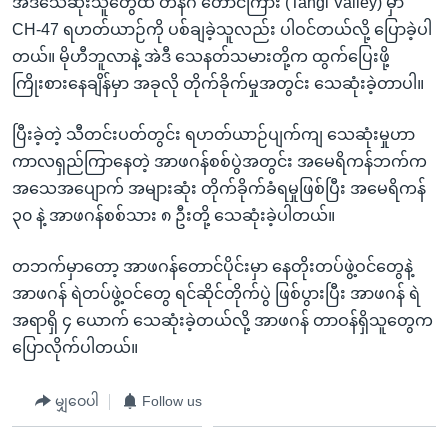
အဲဒီသေဆုံးသူတွေထဲ တန်ဂီ တောင်ကြား (Tangi Valley) မှာ
CH-47 ရဟတ်ယာဉ်ကို ပစ်ချခဲ့သူလည်း ပါဝင်တယ်လို့ ပြောခဲ့ပါ
တယ်။ မိုဟီဘူလာနဲ့ အဲဒီ သေနတ်သမားတို့က ထွက်ပြေးဖို့
ကြိုးစားနေချိန်မှာ အခုလို တိုက်ခိုက်မှုအတွင်း သေဆုံးခဲ့တာပါ။
ပြီးခဲ့တဲ့ သီတင်းပတ်တွင်း ရဟတ်ယာဉ်ပျက်ကျ သေဆုံးမှုဟာ
ကာလရှည်ကြာနေတဲ့ အာဖဂန်စစ်ပွဲအတွင်း အမေရိကန်ဘက်က
အသေအပျောက် အများဆုံး တိုက်ခိုက်ခံရမှုဖြစ်ပြီး အမေရိကန်
၃၀ နဲ့ အာဖဂန်စစ်သား ၈ ဦးတို့ သေဆုံးခဲ့ပါတယ်။
တဘက်မှာတော့ အာဖဂန်တောင်ပိုင်းမှာ နေတိုးတပ်ဖွဲ့ဝင်တွေနဲ့
အာဖဂန် ရဲတပ်ဖွဲ့ဝင်တွေ ရင်ဆိုင်တိုက်ပွဲ ဖြစ်ပွားပြီး အာဖဂန် ရဲ
အရာရှိ ၄ ယောက် သေဆုံးခဲ့တယ်လို့ အာဖဂန် တာဝန်ရှိသူတွေက
ပြောလိုက်ပါတယ်။
မျှဝေပါ
Follow us