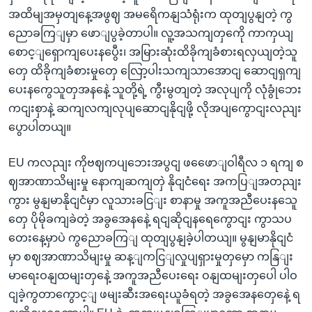
အထိမျအမှတျနေ့အဖွဈ အမရေိကနျသံရုံးက ထုတျပွနျတဲ့ ကွ
ညောခကြျမှာ ဖောျပွခဲ့တာပါ။ လူ့အသကျတှကေို ကာကှယျ
စောင့ျရှောကျပေးနပွေီး၊ အမြားဆုံးထိခိုကျခံစားရလှယျတဲ့သူ
တှေ ထိခိုကျခံစားမှုတှေ လြော့ပါးသကျသာအောငျ ဆောငျရှကျ
ပေးနကွေသူတှအနနေဲ့ သူတို့ရဲ့ ကွီးမွတျတဲ့ အလုပျကို လုံခွုံဘေး
ကငျးစှာနဲ့ ဆကျလကျလုပျဆောငျနိုငျဖို့ လိုအပျကွောငျးလညျး
ပွောပါတယျ။
EU ကလညျး ကိုဗဈကပျဘေးအပွငျ ဖဖေောျဝါရီလ ၁ ရကျ စ
ဈအာဏာသိမျးမှု နောကျဆကျတှဲ နိုငျငံရေး အကပြျအတညျး
ကွား မွနျမာနိုငျငံမှာ လူသားခငြျး စာနာမှု အကူအညီပေးနသေူ
တှေ ပိုမိုခကျခဲတဲ့ အခွအေနနေဲ့ ရငျဆိုငျနရေကွောငျး ကွာသပ
တေးနေ့မှာပဲ ကွညောခကြျ ထုတျပွနျခဲ့ပါတယျ။ မွနျမာနိုငျငံ
မှာ စဈအာဏာသိမျးမှု ဆန့ျကငြျလှုပျရှားမှုတှမှော ကနြျး
မာရေးဝနျထမျးတှနေဲ့ အကူအညီပေးရေး ဝနျထမျးတှပေါ ပါဝ
ငျခဲ့ကွတာကွောင့ျ ဖမျးဆီးအရေးယူခံရတဲ့ အခွအေနတှေနေဲ့ ရ