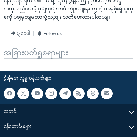
ငျဆိုငျနရေတာပါ။ EU ရဲ့ ထုတျပွနျခကြျမှာတော့ စာနာမှု
အကူအညီပေးဖို့ စှမျးစှမျးတမံ ကွိုးပမျးနကွေတဲ့ တနျဖိုးရှိသူတှ
ကေို ပဈမှတျမထားဖို့လညျး သတိပေးထားပါတယျ။
မျှဝေပါ
Follow us
အခြားဖတ်ရှုစရာများ
ဗွီအိုအေ လူမှုကွန်ယက်များ
သတင်း
၀န်ဆောင်မှုများ