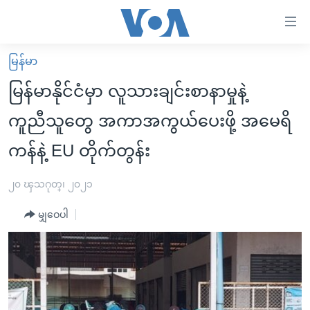
သုံး
ရ
လွယ်ကူ
မြန်မာ
မူလစာမျက်နှာ
စေ
မြန်မာနိုင်ငံမှာ လူသားချင်းစာနာမှုနဲ့
မြန်မာ
သည့်
ကူညီသူတွေ အကာအကွယ်ပေးဖို့ အမေရိ
ကမ္ဘာ့သတင်းများ
Link
ကန်နဲ့ EU တိုက်တွန်း
ဗွီဒီယို
နိုင်ငံတကာ
များ
သတင်းလွတ်လပ်ခွင့်
အမေရိကန်
ပင်မ
၂၀ ၾသဂုတ္၊ ၂၀၂၁
ရပ်ဝန်းတခု လမ်းတခု အလွန်
တရုတ်
အကြောင်းအရာ
မျှဝေပါ
သို့
အင်္ဂလိပ်စာလေ့လာမယ်
အစ္စရေး-ပါလက်စတိုင်း
ကျော်
အပတ်စဉ်ကဏ္ဍများ
အမေရိကန်သုံးအီဒီယံ
ကြည့်
ရေဒီယိုနှင့်ရုပ်သံ အချက်အလက်များ
မကြေးမုံရဲ့ အင်္ဂလိပ်စာ
ရေဒီယို
ရန်
ပင်မ
ရေဒီယို/တီဗွီအစီအစဉ်
ရုပ်ရှင်ထဲက အင်္ဂလိပ်စာ
တီဗွီ