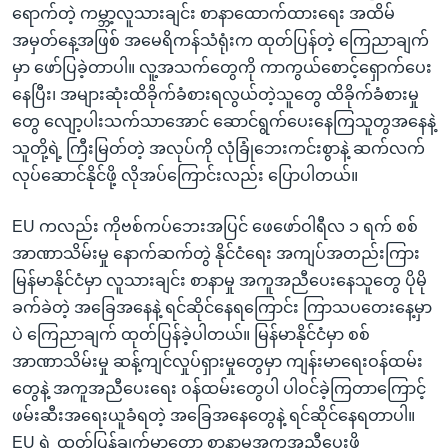
ရောက်တဲ့ ကမ္ဘာ့လူသားချင်း စာနာထောက်ထားရေး အထိမ်
အမှတ်နေ့အဖြစ် အမေရိကန်သံရုံးက ထုတ်ပြန်တဲ့ ကြေညာချက်
မှာ ဖော်ပြခဲ့တာပါ။ လူ့အသက်တွေကို ကာကွယ်စောင့်ရှောက်ပေး
နေပြီး၊ အများဆုံးထိခိုက်ခံစားရလွယ်တဲ့သူတွေ ထိခိုက်ခံစားမှု
တွေ လျော့ပါးသက်သာအောင် ဆောင်ရွက်ပေးနေကြသူတွအနေနဲ့
သူတို့ရဲ့ ကြီးမြတ်တဲ့ အလုပ်ကို လုံခြုံဘေးကင်းစွာနဲ့ ဆက်လက်
လုပ်ဆောင်နိုင်ဖို့ လိုအပ်ကြောင်းလည်း ပြောပါတယ်။
EU ကလည်း ကိုဗစ်ကပ်ဘေးအပြင် ဖေဖော်ဝါရီလ ၁ ရက် စစ်
အာဏာသိမ်းမှု နောက်ဆက်တွဲ နိုင်ငံရေး အကျပ်အတည်းကြား
မြန်မာနိုင်ငံမှာ လူသားချင်း စာနာမှု အကူအညီပေးနေသူတွေ ပိုမို
ခက်ခဲတဲ့ အခြေအနေနဲ့ ရင်ဆိုင်နေရကြောင်း ကြာသပတေးနေ့မှာ
ပဲ ကြေညာချက် ထုတ်ပြန်ခဲ့ပါတယ်။ မြန်မာနိုင်ငံမှာ စစ်
အာဏာသိမ်းမှု ဆန့်ကျင်လှုပ်ရှားမှုတွေမှာ ကျန်းမာရေးဝန်ထမ်း
တွေနဲ့ အကူအညီပေးရေး ဝန်ထမ်းတွေပါ ပါဝင်ခဲ့ကြတာကြောင့်
ဖမ်းဆီးအရေးယူခံရတဲ့ အခြေအနေတွေနဲ့ ရင်ဆိုင်နေရတာပါ။
EU ရဲ့ ထုတ်ပြန်ချက်မှာတော့ စာနာမှုအကူအညီပေးဖို့