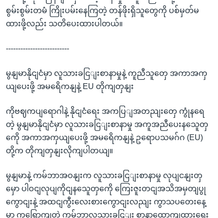
စွမ်းစွမ်းတမံ ကြိုးပမ်းနေကြတဲ့ တန်ဖိုးရှိသူတွေကို ပစ်မှတ်မ
ထားဖို့လည်း သတိပေးထားပါတယ်။
--------------------------
မွနျမာနိုငျငံမှာ လူသားခငြျးစာနာမှုနဲ့ ကူညီသူတှေ အကာအကှ
ယျပေးဖို့ အမရေိကနျနဲ့ EU တိုကျတှနျး
ကိုဗဈကပျရောဂါနဲ့ နိုငျငံရေး အကပြျအတညျးတှေ ကွုံနရေ
တဲ့ မွနျမာနိုငျငံမှာ လူသားခငြျးစာနာမှု အကူအညီပေးနသေူတှ
ကေို အကာအကှယျပေးဖို့ အမရေိကနျနဲ့ ဥရောပသမဂ်ဂ (EU)
တို့က တိုကျတှနျးလိုကျပါတယျ။
မွနျမာနဲ့ ကမ်ဘာအဝနျးက လူသားခငြျးစာနာမှု လုပျငနျးတှ
မှော ပါဝငျလုပျကိုငျနသေူတှကေို ကြေးဇူးတငျအသိအမှတျပွု
ကွောငျးနဲ့ အထငျကွီးလေးစားကွောငျးလညျး ကွာသပတေးနေ့
မှာ ကရြောကျတဲ့ ကမ်ဘာ့လူသားခငြျး စာနာထောကျထားရေး