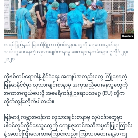
အ
သုတပဒေသာ အင်္ဂလိပ်စာ
ညွန်း
Learning English
စာမျက်နှာ
သို့
ဗွီအိုအေ လူမှုကွန်ယက်များ
ကျော်
ကြည့်
ကရင်ပြည်နယ် မြဝတီမြို့က ကိုဗစ်လူနာတွေကို ရေဘေးလွတ်ရာ
ရန်
သယ်ယူပေးနေတဲ့ လူသားချင်းစာနာမှု စေတနာ့ဝန်ထမ်းများ ဇူလိုင် ၂၇၊
ဘာသာစကားများ
၂၀၂၁
ရှာဖွေ
ရန်
ကိုဗစ်ကပ်ရောဂါနဲ့ နိုင်ငံရေး အကျပ်အတည်းတွေ ကြုံနေရတဲ့
နေရာ
မြန်မာနိုင်ငံမှာ လူသားချင်းစာနာမှု အကူအညီပေးနေသူတွေကို
သို့
အကာအကွယ်ပေးဖို့ အမေရိကန်နဲ့ ဥရောပသမဂ္ဂ (EU) တို့က
ကျော်
တိုက်တွန်းလိုက်ပါတယ်။
ရန်
မြန်မာနဲ့ ကမ္ဘာအဝန်းက လူသားချင်းစာနာမှု လုပ်ငန်းတွေမှာ
ပါဝင်လုပ်ကိုင်နေသူတွေကို ကျေးဇူးတင်အသိအမှတ်ပြုကြောင်း
နဲ့ အထင်ကြီးလေးစားကြောင်းလည်း ကြာသပတေးနေ့မှာ ကျ