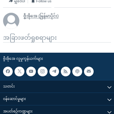
မျှဝေပါ
Follow us
ဗွီအိုအေ (မြန်မာပိုင်း)
အခြားဖတ်ရှုစရာများ
ဗွီအိုအေ လူမှုကွန်ယက်များ
သတင်း
၀န်ဆောင်မှုများ
အပတ်စဉ်ကဏ္ဍများ