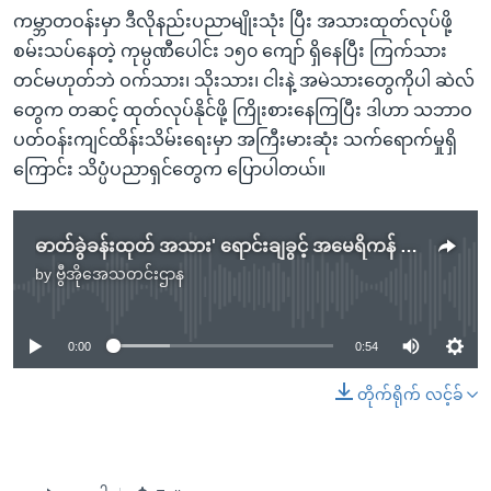
ကမ္ဘာတဝန်းမှာ ဒီလိုနည်းပညာမျိုးသုံး ပြီး အသားထုတ်လုပ်ဖို့
စမ်းသပ်နေတဲ့ ကုမ္ပဏီပေါင်း ၁၅၀ ကျော် ရှိနေပြီး ကြက်သား
တင်မဟုတ်ဘဲ ဝက်သား၊ သိုးသား၊ ငါးနဲ့ အမဲသားတွေကိုပါ ဆဲလ်
တွေက တဆင့် ထုတ်လုပ်နိုင်ဖို့ ကြိုးစားနေကြပြီး ဒါဟာ သဘာဝ
ပတ်ဝန်းကျင်ထိန်းသိမ်းရေးမှာ အကြီးမားဆုံး သက်ရောက်မှုရှိ
ကြောင်း သိပ္ပံပညာရှင်တွေက ပြောပါတယ်။
ဓာတ်ခွဲခန်းထုတ် အသား' ရောင်းချခွင့် အမေရိကန် စတင် ခွင့်ပြု
by
ဗွီအိုအေသတင်းဌာန
No media source currently available
0:00
0:54
တိုက်ရိုက် လင့်ခ်