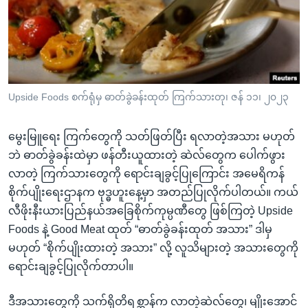
အ
သုတပဒေသာ အင်္ဂလိပ်စာ
ညွန်း
Learning English
စာမျက်နှာ
သို့
ဗွီအိုအေ လူမှုကွန်ယက်များ
ကျော်
ကြည့်
Upside Foods စက်ရုံမှ ဓာတ်ခွဲခန်းထုတ် ကြက်သားတု၊ ဇန် ၁၁၊ ၂၀၂၃
ရန်
ဘာသာစကားများ
ရှာဖွေ
မွေးမြူရေး ကြက်တွေကို သတ်ဖြတ်ပြီး ရလာတဲ့အသား မဟုတ်
ရန်
ဘဲ ဓာတ်ခွဲခန်းထဲမှာ ဖန်တီးယူထားတဲ့ ဆဲလ်တွေက ပေါက်ဖွား
နေရာ
လာတဲ့ ကြက်သားတွေကို ရောင်းချခွင့်ပြုကြောင်း အမေရိကန်
သို့
စိုက်ပျိုးရေးဌာနက ဗုဒ္ဓဟူးနေ့မှာ အတည်ပြုလိုက်ပါတယ်။ ကယ်
ကျော်
လီဖိုးနီးယားပြည်နယ်အခြေစိုက်ကုမ္ပဏီတွေ ဖြစ်ကြတဲ့ Upside
ရန်
Foods နဲ့ Good Meat ထုတ် “ဓာတ်ခွဲခန်းထုတ် အသား” ဒါမှ
မဟုတ် “စိုက်ပျိုးထားတဲ့ အသား” လို့ လူသိများတဲ့ အသားတွေကို
ရောင်းချခွင့်ပြုလိုက်တာပါ။
ဒီအသားတွေကို သက်ရှိတိရစ္ဆာန်က လာတဲ့ဆဲလ်တွေ၊ မျိုးအောင်