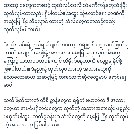
ထားတဲ့ ဥတွေကတဆင့် ထုတ်လုပ်သလို သံမဏိကန်တွေသုံးပြီး
ထုတ်လုပ်တာလည်း ရှိပါတယ်။ အထူး သိုလှောင်ရေး ဘဏ်ကို
အသုံးပြုပြီး သိုလှောင် ထားတဲ့ ဆဲလ်တွေကတဆင့်လည်း
ထုတ်လုပ်ပါတယ်။
ဒီနည်းလမ်းရဲ့ ရည်ရွယ်ချက်ကတော့ တိရိစ္ဆာန်တွေ သတ်ဖြတ်ရ
တာကို လျော့ပါးစေဖို့နဲ့ အသားစား မွေးမြူရေး လုပ်ငန်းတွေ
ကြောင့် သဘာဝပတ်ဝန်းကျင် ထိခိုက်နေတာကို လျှော့ချနိုင်ဖို့
ဖြစ်ပါတယ်၊။ ဒီနည်းနဲ့ ထုတ်လုပ်ထားတဲ့ အသားတွေကို
လောလောဆယ် အဆင့်မြင့် စားသောက်ဆိုင်တွေမှာပဲ ရောင်းချ
မှာပါ။
သတ်ဖြတ်ထားတဲ့ တိရိစ္ဆာန်တွေက ရရှိတဲ့ မဟုတ်တဲ့ ဒီ အသား
တွေဟာ အပင်ပရိုတင်းတွေက ထုတ်တဲ့ အသားအစားထိုး ပစ္စည်း
မဟုတ်ပါဘူး။ ဓာတ်ခွဲခန်းမှာ ဆဲလ်တွေကို မွေးမြူပြီး ထုတ်လုပ်
တဲ့ အသားတွေ ဖြစ်ပါတယ်။