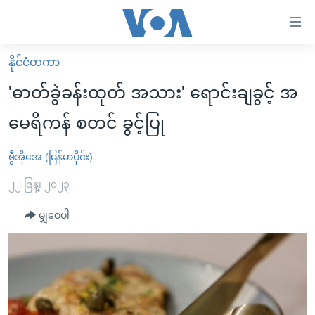
သုံး
ရ
လွယ်ကူ
နိုင်ငံတကာ
မူလစာမျက်နှာ
စေ
'ဓာတ်ခွဲခန်းထုတ် အသား' ရောင်းချခွင့် အ
မြန်မာ
သည့်
မေရိကန် စတင် ခွင့်ပြု
ကမ္ဘာ့သတင်းများ
Link
ဗွီဒီယို
နိုင်ငံတကာ
ဗွီအိုအေ (မြန်မာပိုင်း)
များ
သတင်းလွတ်လပ်ခွင့်
အမေရိကန်
၂၂ ဇြန္၊ ၂၀၂၃
ပင်မ
ရပ်ဝန်းတခု လမ်းတခု အလွန်
တရုတ်
အကြောင်းအရာ
မျှဝေပါ
သို့
အင်္ဂလိပ်စာလေ့လာမယ်
အစ္စရေး-ပါလက်စတိုင်း
ကျော်
အပတ်စဉ်ကဏ္ဍများ
အမေရိကန်သုံးအီဒီယံ
ကြည့်
ရေဒီယိုနှင့်ရုပ်သံ အချက်အလက်များ
မကြေးမုံရဲ့ အင်္ဂလိပ်စာ
ရေဒီယို
ရန်
ပင်မ
ရေဒီယို/တီဗွီအစီအစဉ်
ရုပ်ရှင်ထဲက အင်္ဂလိပ်စာ
တီဗွီ