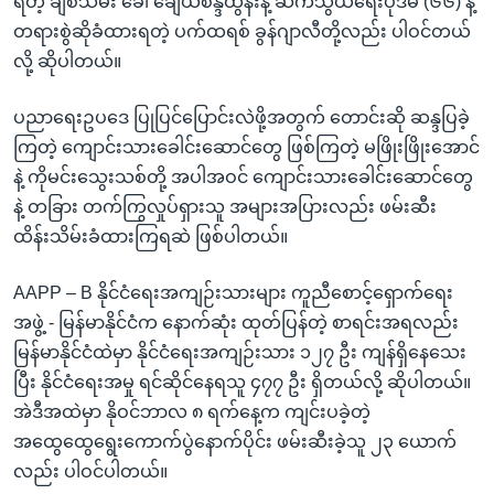
ရတဲ့ ချစ်သမီး ခေါ် ချေယစန္ဒီထွန်းနဲ့ ဆက်သွယ်ရေးပုဒ်မ (၆၆) နဲ့
တရားစွဲဆိုခံထားရတဲ့ ပက်ထရစ် ခွန်ဂျာလီတို့လည်း ပါဝင်တယ်
လို့ ဆိုပါတယ်။
ပညာရေးဥပဒေ ပြုပြင်ပြောင်းလဲဖို့အတွက် တောင်းဆို ဆန္ဒပြခဲ့
ကြတဲ့ ကျောင်းသားခေါင်းဆောင်တွေ ဖြစ်ကြတဲ့ မဖြိုးဖြိုးအောင်
နဲ့ ကိုမင်းသွေးသစ်တို့ အပါအဝင် ကျောင်းသားခေါင်းဆောင်တွေ
နဲ့ တခြား တက်ကြွလှုပ်ရှားသူ အများအပြားလည်း ဖမ်းဆီး
ထိန်းသိမ်းခံထားကြရဆဲ ဖြစ်ပါတယ်။
AAPP – B နိုင်ငံရေးအကျဉ်းသားများ ကူညီစောင့်ရှောက်ရေး
အဖွဲ့ - မြန်မာနိုင်ငံက နောက်ဆုံး ထုတ်ပြန်တဲ့ စာရင်းအရလည်း
မြန်မာနိုင်ငံထဲမှာ နိုင်ငံရေးအကျဉ်းသား ၁၂၇ ဦး ကျန်ရှိနေသေး
ပြီး နိုင်ငံရေးအမှု ရင်ဆိုင်နေရသူ ၄၇၇ ဦး ရှိတယ်လို့ ဆိုပါတယ်။
အဲဒီအထဲမှာ နိုဝင်ဘာလ ၈ ရက်နေ့က ကျင်းပခဲ့တဲ့
အထွေထွေရွေးကောက်ပွဲနောက်ပိုင်း ဖမ်းဆီးခဲ့သူ ၂၃ ယောက်
လည်း ပါဝင်ပါတယ်။