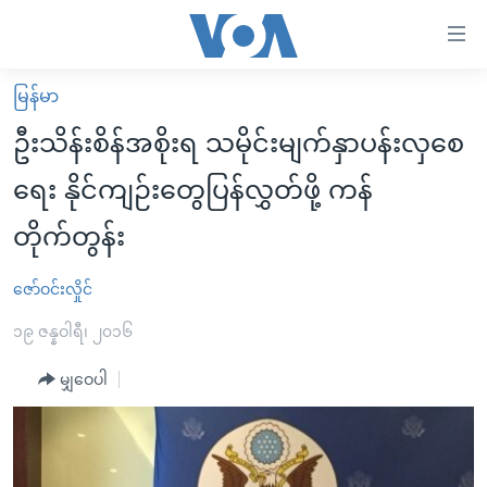
သုံး
ရ
လွယ်ကူ
မြန်မာ
မူလစာမျက်နှာ
စေ
ဦးသိန်းစိန်အစိုးရ သမိုင်းမျက်နှာပန်းလှစေ
မြန်မာ
သည့်
ရေး နိုင်ကျဉ်းတွေပြန်လွှတ်ဖို့ ကန်
ကမ္ဘာ့သတင်းများ
Link
တိုက်တွန်း
ဗွီဒီယို
နိုင်ငံတကာ
များ
သတင်းလွတ်လပ်ခွင့်
အမေရိကန်
ပင်မ
ဇော်ဝင်းလှိုင်
ရပ်ဝန်းတခု လမ်းတခု အလွန်
တရုတ်
အကြောင်းအရာ
၁၉ ဇန္နဝါရီ၊ ၂၀၁၆
သို့
အင်္ဂလိပ်စာလေ့လာမယ်
အစ္စရေး-ပါလက်စတိုင်း
ကျော်
မျှဝေပါ
အပတ်စဉ်ကဏ္ဍများ
အမေရိကန်သုံးအီဒီယံ
ကြည့်
ရေဒီယိုနှင့်ရုပ်သံ အချက်အလက်များ
မကြေးမုံရဲ့ အင်္ဂလိပ်စာ
ရေဒီယို
ရန်
ပင်မ
ရေဒီယို/တီဗွီအစီအစဉ်
ရုပ်ရှင်ထဲက အင်္ဂလိပ်စာ
တီဗွီ