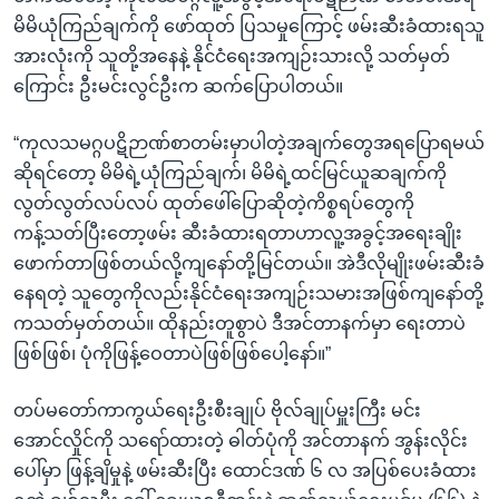
မိမိယုံကြည်ချက်ကို ဖော်ထုတ် ပြသမှုကြောင့် ဖမ်းဆီးခံထားရသူ
အားလုံးကို သူတို့အနေနဲ့ နိုင်ငံရေးအကျဉ်းသားလို့ သတ်မှတ်
ကြောင်း ဦးမင်းလွင်ဦးက ဆက်ပြောပါတယ်။
“ကုလသမဂ္ဂပဋိဉာဏ်စာတမ်းမှာပါတဲ့အချက်တွေအရပြောရမယ်
ဆိုရင်တော့ မိမိရဲ့ယုံကြည်ချက်၊ မိမိရဲ့ထင်မြင်ယူဆချက်ကို
လွတ်လွတ်လပ်လပ် ထုတ်ဖေါ်ပြောဆိုတဲ့ကိစ္စရပ်တွေကို
ကန့်သတ်ပြီးတော့ဖမ်း ဆီးခံထားရတာဟာလူ့အခွင့်အရေးချိုး
ဖောက်တာဖြစ်တယ်လို့ကျနော်တို့မြင်တယ်။ အဲဒီလိုမျိုးဖမ်းဆီးခံ
နေရတဲ့ သူတွေကိုလည်းနိုင်ငံရေးအကျဉ်းသမားအဖြစ်ကျနော်တို့
ကသတ်မှတ်တယ်။ ထိုနည်းတူစွာပဲ ဒီအင်တာနက်မှာ ရေးတာပဲ
ဖြစ်ဖြစ်၊ ပုံကိုဖြန့်ဝေတာပဲဖြစ်ဖြစ်ပေါ့နော်။”
တပ်မတော်ကာကွယ်ရေးဦးစီးချုပ် ဗိုလ်ချုပ်မှူးကြီး မင်း
အောင်လှိုင်ကို သရော်ထားတဲ့ ဓါတ်ပုံကို အင်တာနက် အွန်းလိုင်း
ပေါ်မှာ ဖြန့်ချိမှုနဲ့ ဖမ်းဆီးပြီး ထောင်ဒဏ် ၆ လ အပြစ်ပေးခံထား