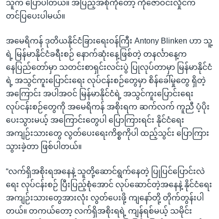
သူက ပြောပါတယ်။ အပြည့်အစုံကိုတော့ ကိုဇော်ဝင်းလှိုင်က
တင်ပြပေးပါမယ်။
အမေရိကန် ဒုတိယနိုင်ငံခြားရေးဝန်ကြီး Antony Blinken ဟာ သူ့
ရဲ့ မြန်မာနိုင်ငံခရီးစဉ် နောက်ဆုံးနေ့ဖြစ်တဲ့ တနင်္လာနေ့က
နေပြည်တော်မှာ သတင်းစာရှင်းလင်းပွဲ ပြုလုပ်တာမှာ မြန်မာနိုင်ငံ
ရဲ့ အသွင်ကူးပြောင်းရေး လုပ်ငန်းစဉ်တွေမှာ စိန်ခေါ်မှုတွေ ရှိတဲ့
အကြောင်း အပါအဝင် မြန်မာနိုင်ငံရဲ့ အသွင်ကူးပြောင်းရေး
လုပ်ငန်းစဉ်တွေကို အမေရိကန် အစိုးရက ဆက်လက် ကူညီ ပံ့ပိုး
ပေးသွားမယ့် အကြောင်းတွေပါ ပြောကြားရင်း နိုင်ငံရေး
အကျဉ်းသားတွေ လွတ်ပေးရေးကိစ္စကိုပါ ထည့်သွင်း ပြောကြား
သွားခဲ့တာ ဖြစ်ပါတယ်။
“လက်ရှိအစိုးရအနေနဲ့ သူတို့ဆောင်ရွက်နေတဲ့ ပြုပြင်ပြောင်းလဲ
ရေး လုပ်ငန်းစဉ် ပြီးပြည့်စုံအောင် လုပ်ဆောင်တဲ့အနေနဲ့ နိုင်ငံရေး
အကျဉ်းသားတွေအားလုံး လွတ်ပေးဖို့ ကျနော်တို့ တိုက်တွန်းပါ
တယ်။ တကယ်တော့ လက်ရှိအစိုးရရဲ့ ကျန်ရစ်မယ့် သမိုင်း