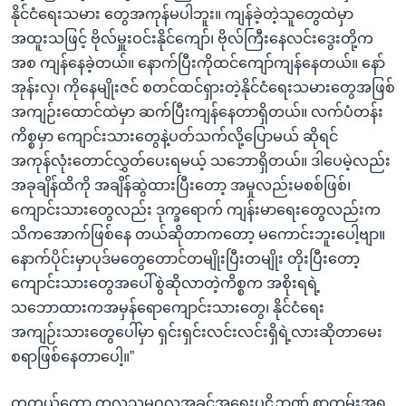
နိုင်ငံရေးသမား တွေအကုန်မပါဘူး။ ကျန်ခဲ့တဲ့သူတွေထဲမှာ
အထူးသဖြင့် ဗိုလ်မှူးဝင်းနိုင်ကျော်၊ ဗိုလ်ကြီးနေလင်းဒွေးတို့က
အစ ကျန်နေခဲ့တယ်။ နောက်ပြီးကိုထင်ကျော်ကျန်နေတယ်။ နော်
အုန်းလှ၊ ကိုနေမျိုးဇင် စတင်ထင်ရှားတဲ့နိုင်ငံရေးသမားတွေအဖြစ်
အကျဉ်းထောင်ထဲမှာ ဆက်ပြီးကျန်နေတာရှိတယ်။ လက်ပံတန်း
ကိစ္စမှာ ကျောင်းသားတွေနဲ့ပတ်သက်လို့ပြောမယ် ဆိုရင်
အကုန်လုံးတောင်လွှတ်ပေးရမယ့် သဘောရှိတယ်။ ဒါပေမဲ့လည်း
အခုချိန်ထိကို အချိန်ဆွဲထားပြီးတော့ အမှုလည်းမစစ်ဖြစ်၊
ကျောင်းသားတွေလည်း ဒုက္ခရောက် ကျန်းမာရေးတွေလည်းက
သိကအောက်ဖြစ်နေ တယ်ဆိုတာကတော့ မကောင်းဘူးပေါ့ဗျာ။
နောက်ပိုင်းမှာပုဒ်မတွေတောင်တမျိုးပြီးတမျိုး တိုးပြီးတော့
ကျောင်းသားတွေအပေါ်စွဲဆိုလာတဲ့ကိစ္စက အစိုးရရဲ့
သဘောထားကအမှန်ရောကျောင်းသားတွေ၊ နိုင်ငံရေး
အကျဉ်းသားတွေပေါ်မှာ ရှင်းရှင်းလင်းလင်းရှိရဲ့လားဆိုတာမေး
စရာဖြစ်နေတာပေါ့။”
တကယ်တော့ ကုလသမဂ္ဂလူ့အခွင့်အရေးပဋိဉာဏ် စာတမ်းအရ