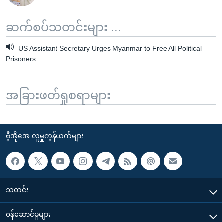
ဆက်စပ်သတင်းများ ...
US Assistant Secretary Urges Myanmar to Free All Political
Prisoners
အခြားဖတ်ရှုစရာများ
ဗွီအိုအေ လူမှုကွန်ယက်များ
သတင်း
၀န်ဆောင်မှုများ