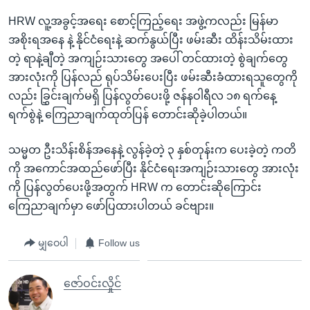
HRW လူ့အခွင့်အရေး စောင့်ကြည့်ရေး အဖွဲ့ကလည်း မြန်မာ
အစိုးရအနေ နဲ့ နိုင်ငံရေးနဲ့ ဆက်နွယ်ပြီး ဖမ်းဆီး ထိန်းသိမ်းထား
တဲ့ ရာနဲ့ချီတဲ့ အကျဉ်းသားတွေ အပေါ် တင်ထားတဲ့ စွဲချက်တွေ
အားလုံးကို ပြန်လည် ရုပ်သိမ်းပေးပြီး ဖမ်းဆီးခံထားရသူတွေကို
လည်း ခြွှင်းချက်မရှိ ပြန်လွတ်ပေးဖို့ ဇန်နဝါရီလ ၁၈ ရက်နေ့
ရက်စွဲနဲ့ ကြေညာချက်ထုတ်ပြန် တောင်းဆိုခဲ့ပါတယ်။
သမ္မတ ဦးသိန်းစိန်အနေနဲ့ လွန်ခဲ့တဲ့ ၃ နှစ်တုန်းက ပေးခဲ့တဲ့ ကတိ
ကို အကောင်အထည်ဖော်ပြီး နိုင်ငံရေးအကျဉ်းသားတွေ အားလုံး
ကို ပြန်လွတ်ပေးဖို့အတွက် HRW က တောင်းဆိုကြောင်း
ကြေညာချက်မှာ ဖော်ပြထားပါတယ် ခင်ဗျား။
မျှဝေပါ
Follow us
ဇော်ဝင်းလှိုင်