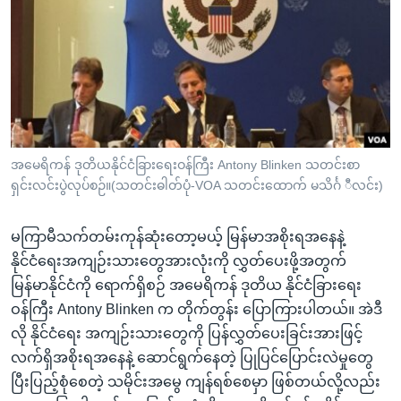
အ
သုတပဒေသာ အင်္ဂလိပ်စာ
ညွန်း
Learning English
စာမျက်နှာ
သို့
ဗွီအိုအေ လူမှုကွန်ယက်များ
ကျော်
ကြည့်
ရန်
ဘာသာစကားများ
အမေရိကန် ဒုတိယနိုင်ငံခြားရေးဝန်ကြီး Antony Blinken သတင်းစာ
ရှာဖွေ
ရှင်းလင်းပွဲလုပ်စဉ်။(သတင်းဓါတ်ပုံ-VOA သတင်းထောက် မသိင်္ဂ ီလင်း)
ရန်
နေရာ
မကြာမီသက်တမ်းကုန်ဆုံးတော့မယ့် မြန်မာအစိုးရအနေနဲ့
သို့
နိုင်ငံရေးအကျဉ်းသားတွေအားလုံးကို လွှတ်ပေးဖို့အတွက်
ကျော်
မြန်မာနိုင်ငံကို ရောက်ရှိစဉ် အမေရိကန် ဒုတိယ နိုင်ငံခြားရေး
ရန်
ဝန်ကြီး Antony Blinken က တိုက်တွန်း ပြောကြားပါတယ်။ အဲဒီ
လို နိုင်ငံရေး အကျဉ်းသားတွေကို ပြန်လွှတ်ပေးခြင်းအားဖြင့်
လက်ရှိအစိုးရအနေနဲ့ ဆောင်ရွက်နေတဲ့ ပြုပြင်ပြောင်းလဲမှုတွေ
ပြီးပြည့်စုံစေတဲ့ သမိုင်းအမွေ ကျန်ရစ်စေမှာ ဖြစ်တယ်လို့လည်း