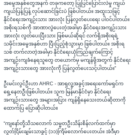
အမွေအနှစ်တွေအနက် တခုကတော့ ပြုပြင်ပြောင်းလဲမှု ကျယ်
ကျယ်ပြန့်ပြန့် လုပ်ဆောင်ခြင်းပဲ ဖြစ်ပါတယ်။ အထူးသဖြင့်
နိုင်ငံရေးအကျဉ်းသား အားလုံး ပြန်လွတ်ပေးရေး ပါဝင်ပါတယ်။
အစိုးရသစ်ကို အာဏာလွဲပေးတဲ့အခါမှာ နိုင်ငံရေးအကျဉ်းသား
အားလုံး လွတ်ပေးပြီးသား ဖြစ်မယ်ဆိုရင် လက်ရှိအစိုးရရဲ့
သမိုင်းအမွေအနှစ်ဟာ ပြီးပြည့်စုံသွားမှာ ဖြစ်ပါတယ်။ အစိုးရ
သစ် တက်လာတဲ့အခါမှာ နိုင်ငံရေးယုံကြည်ချက်ကြောင့်
အကျဉ်းကျခံနေရသူတွေ တယောက်မှ မကျန်ဖို့အတွက် နိုင်ငံရေး
အကျဉ်းသားတွေ အားလုံးကို ပြန်လွတ်ပေးသင့်ပါတယ်။”
ဦးမင်းလွင်ဦးဟာ AHRC - အာရှလူ့အခွင့်အရေးကော်မရှင်က
ရှေ့နေတဦးဖြစ်ပါတယ်။ သူက မြန်မာနိုင်ငံမှာ နိုင်ငံရေး
အကျဉ်းသားတွေ အများအပြား ကျန်ရှိနေသေးတယ်ဆိုတာကို
ထောက်ပြ ပြောဆိုပါတယ်။
“ကျနော်တို့သိသလောက် သမ္မတဦးသိန်းစိန်လက်ထက်မှာ
လွတ်ငြိမ်းချမ်းသာခွင့် (၁၁)ကြိမ်လောက်ပေးတယ်။ အဲဒီမှာ