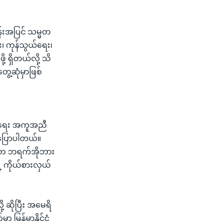
်းအပြင် သမ္မတ
ြီး၊ ကုန်သွယ်ရေး၊
ု့ ရှိတယ်လို့ သိ
ေ့ဆုံမှာဖြစ်
တက်ရေး အကူအညီ
ကပြောပါတယ်။
္မတ ဘရက်အိုဘား
ဲ့ ကိုယ်စားလှယ်
့ ဆိုပြီး အမေရိ
ာ မြန်မာနိုင်ငံ