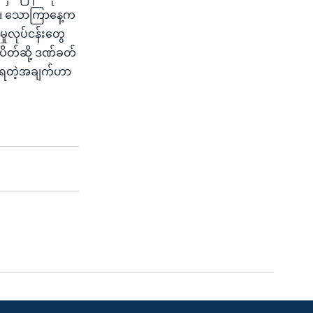
တယ်။ သောကြာနေ့က
ှုလုပ်ငန်းတွေ
ပိတ်ဆို့ ဒဏ်ခတ်
 မရတဲ့အချက်ဟာ