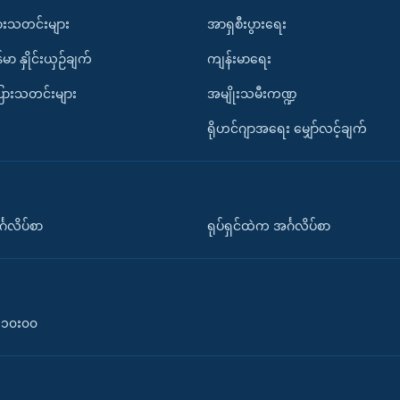
ားသတင်းများ
အာရှစီးပွားရေး
်မာ နှိုင်းယှဉ်ချက်
ကျန်းမာရေး
ပြားသတင်းများ
အမျိုးသမီးကဏ္ဍ
ရိုဟင်ဂျာအရေး မျှော်လင့်ချက်
်္ဂလိပ်စာ
ရုပ်ရှင်ထဲက အင်္ဂလိပ်စာ
၀-၁၀း၀၀