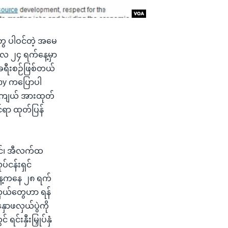
ွေ ပါဝင်တဲ့ အမေ
ီလ ၂၄ ရက်နေ့မှာ
ခရီးစဉ်ဖြစ်တယ်
rby ကပြောပါ
ီးအကျယ် အားထုတ်
င်ရာ ထုတ်ပြန်
အင်၊ အီလက်ထ
်ငန်းရှင်
်နေ့ကနေ ၂၈ ရက်
လှယ်တွေဟာ ရန်
းနှောဖလှယ်ပွဲကို
်းနှီးမြှုပ်နှံ