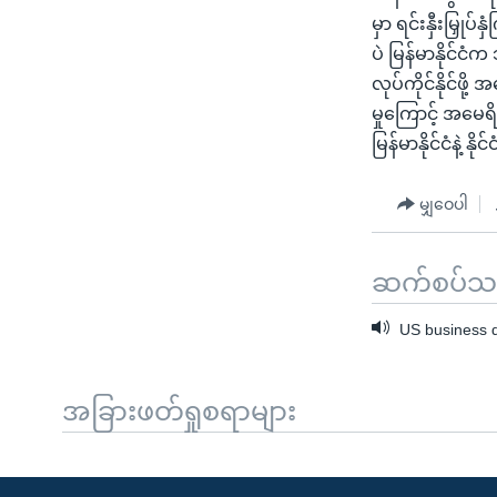
မှာ ရင်းနှီးမြှ
ပဲ မြန်မာနိုင်င
လုပ်ကိုင်နိုင်ဖ
မှုကြောင့် အမေ
မြန်မာနိုင်ငံန
မျှဝေပါ
ဆက်စပ်သတင
US business d
အခြားဖတ်ရှုစရာများ