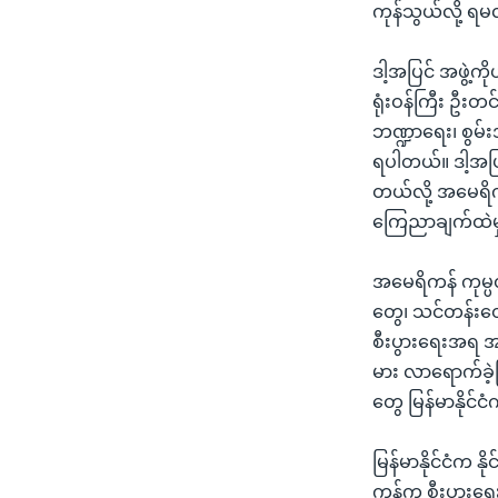
ကုန်သွယ်လို့ ရ
ဒါ့အပြင် အဖွဲ
ရုံးဝန်ကြီး ဦးတင်
ဘဏ္ဍာရေး၊ စွမ်းအ
ရပါတယ်။ ဒါ့အပြင
တယ်လို့ အမေရိ
ကြေညာချက်ထဲမ
အမေရိကန် ကုမ္ပဏ
တွေ၊ သင်တန်းတွ
စီးပွားရေးအရ အ
မား လာရောက်ခဲ့ပ
တွေ မြန်မာနိုင
မြန်မာနိုင်ငံက 
ကန်က စီးပွားရေး