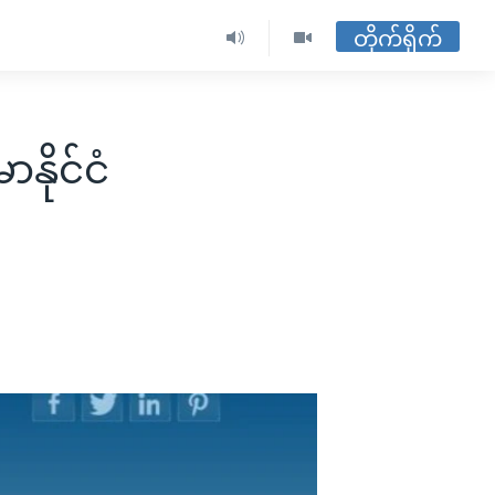
တိုက်ရိုက်
နိုင်ငံ