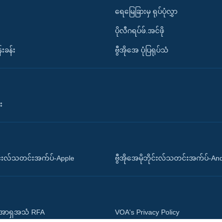
ရေမြေခြားမှ ရုပ်ပုံလွှာ
ပိုလီဂရပ်ဖ်.အင်ဖို
်းခန်း
ဗွီအိုအေ ပုံပြရုပ်သံ
း
ိုင်းလ်သတင်းအက်ပ်-Apple
ဗွီအိုအေမိုဘိုင်းလ်သတင်းအက်ပ်-An
 အာရှအသံ RFA
VOA's Privacy Policy