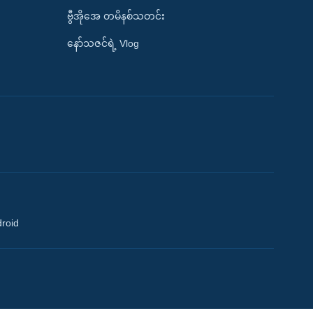
ဗွီအိုအေ တမိနစ်သတင်း
နော်သဇင်ရဲ့ Vlog
droid