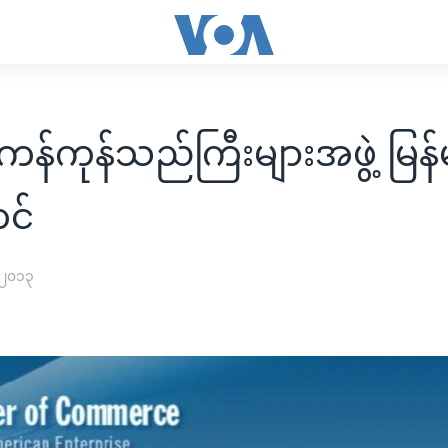
်ကုန်သည်ကြီးများအဖွဲ့ မြန်မာ
င်
 ၂၀၁၃