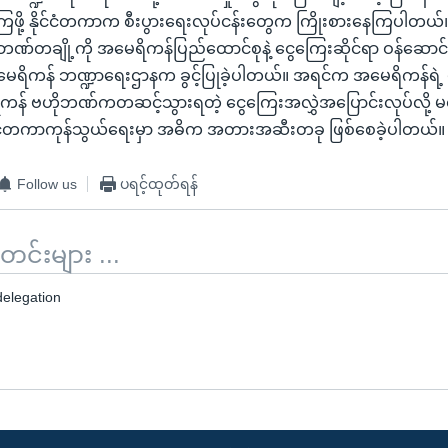
ုပ်နှံကြဖို့ နိုင်ငံတကာက စီးပွားရေးလုပ်ငန်းတွေက ကြိုးစားနေကြပါ
ံက ဘဏ်တချို့ကို အမေရိကန်ပြည်ထောင်စုနဲ့ ငွေကြေးဆိုင်ရာ ဝန်ဆောင်မ
ို့ အမေရိကန် ဘဏ္ဍာရေးဌာနက ခွင့်ပြုခဲ့ပါတယ်။ အရင်က အမေရိကန်ရဲ့ 
ရိကန် ဗဟိုဘဏ်ကတဆင့်သွားရတဲ့ ငွေကြေးအလွှဲအပြောင်းလုပ်လို့
ဲ့ နိုင်ငံတကာကုန်သွယ်ရေးမှာ အဓိက အတားအဆီးတခု ဖြစ်စေခဲ့ပါတယ်။
Follow us
ပရင့်ထုတ်ရန်
်းများ ...
elegation