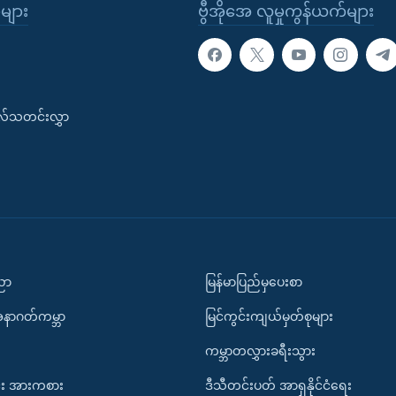
ုများ
ဗွီအိုအေ လူမှုကွန်ယက်များ
းလ်သတင်းလွှာ
ပညာ
မြန်မာပြည်မှပေးစာ
အနာဂတ်ကမ္ဘာ
မြင်ကွင်းကျယ်မှတ်စုများ
ကမ္ဘာတလွှားခရီးသွား
း အားကစား
ဒီသီတင်းပတ် အာရှနိုင်ငံရေး