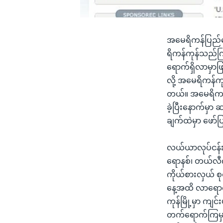
အမေရိကန်ပြည်ထေ
ရိကန်ကုန်သည်ကြီ
ရောက်ရှိလာမှာ
လို့ အမေရိကန်က
တယ်။ အမေရိကန်နဲ
ခဲ့ပြီးနောက်မှာ
ချက်ထဲမှာ ဖော
လယ်ယာလုပ်ငန်း၊
ရောနစ်၊ တယ်လီက
ကိုယ်စားလှယ် စု
နေ့အထိ လာရောက
ကုန်မြို့မှာ ကျင်း
တက်ရောက်ကြမှာဖြစ