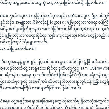
မလဲဆိုတဲ့ အခွင့်အလမ်းတွေကို လေ့လာမှာဖြစ်တယ်လို့ ပြောပါတယ်။
့ကိုယ်စားလှယ်တွေဟာ နေပြည်တော်မှာလည်း ဒုတိယသမ္မတ ဦဉာဏ်ထွန
နိုင်သိန်း၊ အမျိုးသားစီမံကိန်းနဲ့ စီးပွားရေး ဖွံ့ဖြိုးတိုးတက်ရေး ဝန်က
င်နဲ့ စက်မှုဝန်ကြီးဌာနက အဆင့်မြင့်တာဝန်ရှိသူတွေနဲ့ လည်း တွေ့ဆုံဖိ
် ဖွံ့ဖြိုးတိုးတက်ရေးဆိုင်ရာ ကျွမ်းကျင်သူတွေ၊ NGO တွေနဲ့လည်း တွ
ကန် ကုန်သည်ကြီးများအသင်း
ှာ ဖော်ပြထားပါတယ်။
ီတွေအနေနဲ့ စွမ်းရည်မြှင့်တင်ရေး၊ လူသားရင်းမြစ် ဖွံ့ဖြိုးတိုး
ေပေးနိုင်တယ်လို့ အာရှဒေသဆိုင်ရာ ဒုတိယဥက္ကဋ္ဌ Tami Overby 
မေရိကန်က အရေးယူ ဒဏ်ခတ်ခဲ့တဲ့ မြန်မာနိုင်ငံကို အမေရိကန်သမ
ြီးနောက်မှာ ခုလို အမေရိကန် ထိပ်တန်းစီးပွားရေးလုပ်ငန်းကြီးတွေရ
်ငံကို ပထမဆုံးအကြိမ် လာရောက်ကြတာဖြစ်ပါတယ်။
နိုင်ငံရေး၊ လူ့အခွင့်အရေးအခြေအနေတွေ တိုးတက်မှု ရှိလာတဲ့အတွက်လို
 ဘဏ္ဍာရေးအရ ပိတ်ဆို့ ဒဏ်ခတ်မှုတွေကို ဖြေလျော့ပေးခဲ့ ပြီးနောက်မှ