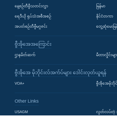
နေ့စဉ်တီဗွီသတင်းလွှာ
မြန်မာ
ရေဒီယို ရုပ်သံအစီအစဉ်
နိုင်ငံတကာ
အပတ်စဉ်တီဗွီမဂ္ဂဇင်း
တွေ့ဆုံမေးမြန
ဗွီအိုအေအကြောင်း
Learning English
ဌာနမိတ်ဆက်
မီတာလှိုင်းမျာ
ဗွီအိုအေ လူမှုကွန်ယက်များ
ဗွီအိုအေ မိုဘိုင်းလ်အက်ပ်များ ဒေါင်းလုတ်ယူရန်
VOA+
ဗွီအိုအေမိုဘ
Other Links
ဘာသာစကားများ
USAGM
လွတ်လပ်တဲ့