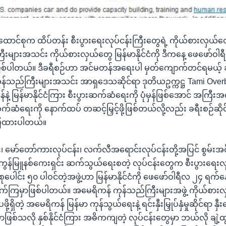
ာင်စုက ထိပ်တန်း စီးပွားရေးလုပ်ငန်းကြီးတွေရဲ့ ကိုယ်စားလှယ်တ
းများအသင်း ကိုယ်စားလှယ်တွေ မြန်မာနိုင်ငံကို ဒီကနေ့ ဖေဖော်ဝါရ
ဖြစ်ပါတယ်။ ဒီခရီစဉ်ဟာ အင်မတန်အရေးပါ မှတ်ကျောက်တင်ရမယ့် 
ုန်သည်ကြီးများအသင်း အာရှဒေသဆိုင်ရာ ဒုတိယဥက္ကဋ္ဌ Tami Ove
့ မြန်မာနိုင်ငံကြား စီးပွားဆက်ဆံရေးကို ပုံမှန်ဖြစ်အောင် အကြ
 ဆက်ဆံရေးကို နောက်ထပ် တဆင့်မြှင့်ဖို့ဖြစ်တယ်လို့လည်း ခရီးစဉ်ဆို
်ပြထားပါတယ်။
 မော်တော်ကားလုပ်ငန်း၊ လက်လီအရောင်းလုပ်ငန်းတို့အပြင် စွမ်း
ွန်မြူနစ်ကေးရှင်း ဆက်သွယ်ရေးစတဲ့ လုပ်ငန်းတွေက စီးပွားရေးလုပ
စုပေါင်း ၅၀ ပါဝင်တဲ့အဖွဲ့ဟာ မြန်မာနိုင်ငံကို ဖေဖော်ဝါရီလ ၂၄ ရက
်ကြမှာဖြစ်ပါတယ်။ အမေရိကန် ကုန်သည်ကြီးများအဖွဲ့ ကိုယ်စား
ပဖို့ရှိတဲ့ အမေရိကန် မြန်မာ ကုန်သွယ်ရေးနဲ့ ရင်းနှီးမြှုပ်နှံမှုဆိုင်ရာ နှီ
်သလို နှစ်နိုင်ငံကြား အဓိကကျတဲ့ လုပ်ငန်းတွေမှာ ဘယ်လို ချဲ့ထွင် ရင