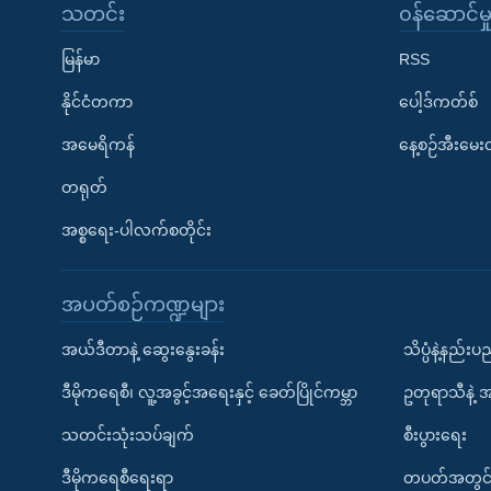
သတင်း
၀န်ဆောင်မှ
မြန်မာ
RSS
နိုင်ငံတကာ
ပေါ့ဒ်ကတ်စ်
အမေရိကန်
နေ့စဉ်အီးမေ
တရုတ်
အစ္စရေး-ပါလက်စတိုင်း
အပတ်စဉ်ကဏ္ဍများ
အယ်ဒီတာနဲ့ ဆွေးနွေးခန်း
သိပ္ပံနဲ့နည်း
ဒီမိုကရေစီ၊ လူ့အခွင့်အရေးနှင့် ခေတ်ပြိုင်ကမ္ဘာ
ဥတုရာသီနဲ့ 
သတင်းသုံးသပ်ချက်
စီးပွားရေး
ဒီမိုကရေစီရေးရာ
တပတ်အတွင်