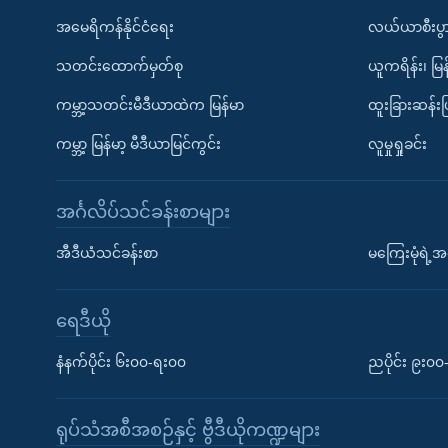
အမေရိကန်နိုင်ငံရေး
လယ်ယာစီးပွ
သတင်းထောက်မှတ်စု
ယူကရိန်း၊ မြန
ကမ္ဘာ့သတင်းမီဒီယာထဲက မြန်မာ
ထူးခြားဆန်း
ကမ္ဘာ့ မြန်မာ့ မီဒီယာမြင်ကွင်း
လူမှုရှုခင်း
အင်္ဂလိပ်သင်ခန်းစာများ
အီဒီယံသင်ခန်းစာ
မကြေးမုံရဲ့အင
ရေဒီယို
နံနက်ပိုင်း ၆း၀၀-ရး၀၀
ညပိုင်း ၉း၀
ရုပ်သံအစီအစဉ်နှင့် ဗွီဒီယိုကဏ္ဍများ