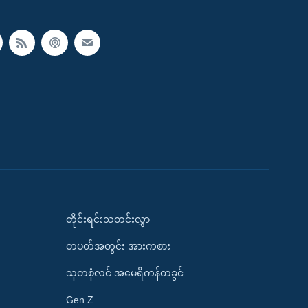
တိုင်းရင်းသတင်းလွှာ
တပတ်အတွင်း အားကစား
သုတစုံလင် အမေရိကန်တခွင်
Gen Z