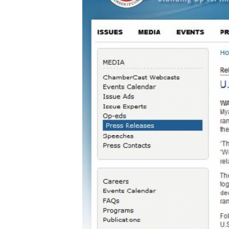
သုတပဒေသာ အင်္ဂလိပ်စာ
အ
ညွန်း
စာမျက်နှာ
သို့
ကျော်
ကြည့်
ရန်
ရှာဖွေ
ရန်
နေရာ
သို့
ကျော်
ရန်