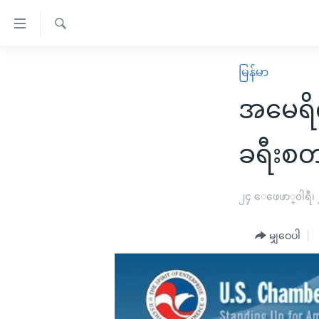
သုံး
ရ
ရှာဖွေ
လွယ်ကူ
မူလစာမျက်နှာ
မြန်မာ
ရ
စေ
မြန်မာ
လာ
အမေရိကန
သည့်
ဒ်
ကမ္ဘာ့သတင်းများ
Link
ဗွီဒီယို
နိုင်ငံတကာ
ခရီးစတ
များ
သတင်းလွတ်လပ်ခွင့်
အမေရိကန်
ပင်မ
ရပ်ဝန်းတခု လမ်းတခု အလွန်
တရုတ်
၂၄ ေဖေဖာ္၀ါရီ၊
အကြောင်းအရာ
အင်္ဂလိပ်စာလေ့လာမယ်
အစ္စရေး-ပါလက်စတိုင်း
သို့
မျှဝေပါ
အပတ်စဉ်ကဏ္ဍများ
အမေရိကန်သုံးအီဒီယံ
ကျော်
ကြည့်
ရေဒီယိုနှင့်ရုပ်သံ အချက်အလက်များ
မကြေးမုံရဲ့ အင်္ဂလိပ်စာ
ရေဒီယို
ရန်
ရေဒီယို/တီဗွီအစီအစဉ်
ရုပ်ရှင်ထဲက အင်္ဂလိပ်စာ
တီဗွီ
ပင်မ