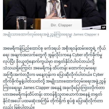
အ
သုတပဒေသာ အင်္ဂလိပ်စာ
ညွန်း
Learning English
စာမျက်နှာ
သို့
ဗွီအိုအေ လူမှုကွန်ယက်များ
ကျော်
ကြည့်
အမျိုးသားထောက်လှမ်းရေးအဖွဲ့ ညွှန်ကြားရေးမှူး James Clapper ။
ရန်
ဘာသာစကားများ
ရှာဖွေ
အမေရိကန်ပြည်ထောင်စု ဖက်ဒရယ် အစိုးရဝန်ထမ်းတွေရဲ့ ကိုယ်
ရန်
ရေး အချက်အလက်တွေကို အွန်လိုင်းကနေ Cyber တိုက်ခိုက်မှု
နေရာ
လုပ်ပြီး ခိုးယူတဲ့နောက်ကွယ်မှာ တရုတ်နိုင်ငံပါဝင်တယ်လို့
သို့
သံသယရှိကြောင်း အမေရိကန် ထိပ်တန်း ထောက်လှမ်းရေး
ကျော်
အကြီးအကဲတဦးက မနေ့တုန်းက ပြောဆိုလိုက်ပါတယ်။ Cyber
ရန်
တိုက်ခိုက်မှုနဲ့ပါတ်သတ်လို့ အမျိုးသားထောက်လှမ်းရေးအဖွဲ့ ညွှန်
ကြားရေးမှူး James Clapper အနေနဲ့ အခုလိုပြောကြားလိုက်တာ
ဟာအမေရိကန်ထိပ်တန်း တာဝန်ရှိသူတယောက်အနေနဲ့ တရုတ်
နိုင်ငံအပေါ် ပထမဆုံးအကြိမ် တိုက်ရိုက် စွပ်စွဲ ပြောဆိုလိုက်တာ
လည်း ဖြစ်ပါတယ်။