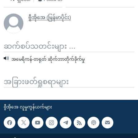
ဗွီအိုအေ (မြန်မာပိုင်း)
ဆက်စပ်သတင်းများ ...
အမေရိကန်-တရုတ် ဆိုက်ဘာတိုက်ခိုက်မှု
အခြားဖတ်ရှုစရာများ
ဗွီအိုအေ လူမှုကွန်ယက်များ