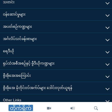
သတင်း
၀န်ဆောင်မှုများ
အပတ်စဉ်ကဏ္ဍများ
အင်္ဂလိပ်သင်ခန်းစာများ
ရေဒီယို
ရုပ်သံအစီအစဉ်နှင့် ဗွီဒီယိုကဏ္ဍများ
ဗွီအိုအေအကြောင်း
ဗွီအိုအေ မိုဘိုင်းလ်အက်ပ်များ ဒေါင်းလုတ်ယူရန်
Other Links
တိုက်ရိုက်