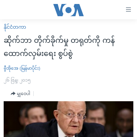
သုံး
ရ
လွယ်ကူ
နိုင်ငံတကာ
မူလစာမျက်နှာ
စေ
ဆိုက်ဘာ တိုက်ခိုက်မှု တရုတ်ကို ကန်
မြန်မာ
သည့်
ထောက်လှမ်းရေး စွပ်စွဲ
ကမ္ဘာ့သတင်းများ
Link
ဗွီဒီယို
နိုင်ငံတကာ
ဗွီအိုအေ (မြန်မာပိုင်း)
များ
သတင်းလွတ်လပ်ခွင့်
အမေရိကန်
၂၆ ဇြန္၊ ၂၀၁၅
ပင်မ
ရပ်ဝန်းတခု လမ်းတခု အလွန်
တရုတ်
အကြောင်းအရာ
မျှဝေပါ
သို့
အင်္ဂလိပ်စာလေ့လာမယ်
အစ္စရေး-ပါလက်စတိုင်း
ကျော်
အပတ်စဉ်ကဏ္ဍများ
အမေရိကန်သုံးအီဒီယံ
ကြည့်
ရေဒီယိုနှင့်ရုပ်သံ အချက်အလက်များ
မကြေးမုံရဲ့ အင်္ဂလိပ်စာ
ရေဒီယို
ရန်
ပင်မ
ရေဒီယို/တီဗွီအစီအစဉ်
ရုပ်ရှင်ထဲက အင်္ဂလိပ်စာ
တီဗွီ