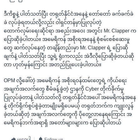
ဒီကိစ္စနဲ့ ပါတ်သတ်ပြီး တရုတ်နိုင်ငံအနေနဲ့ တော်တော် ခက်ခက်ခဲ
ခဲ လုပ်ခဲ့ရတယ်လို့လည်း ဝါရှင်တန်မှာပြုလုပ်တဲ့
ထောက်လှမ်းရေးဆိုင်ရာ အစည်းအဝေး အတွင်း Mr. Clapper က
ပြောဆိုခဲ့ပါတယ်။ အမေရိကန် အစိုးရအနေနဲ့ စုံစမ်းစစ်ဆေးမှု
တွေ ဆက်လုပ်နေတဲ့ တချိန်တည်းမှာ Mr. Clapper ရဲ့ ပြောဆို
ချက်နဲ့ ပါတ်သတ်ပြီး သူ့ရဲ့ ရုံးကလည်း အဲဒီလိုပြောဆိုခဲ့တယ်ဆို
တာ ဟုတ်မှန်ကြောင်း အတည်ပြုပေးခဲ့ပါတယ်။
OPM လို့ခေါ်တဲ့ အမေရိကန် အစိုးရဝန်ထမ်းတွေရဲ့ ကိုယ်ရေး
အချက်အလက်တွေ စီမံခန့်ခွဲတဲ့ ဌာနကို Cyber တိုက်ခိုက်မှု
ပြုလုပ်ခဲ့တာနဲ့ ပါတ်သတ်လို့ တရုတ်နိုင်ငံအပေါ် အမေရိကန်အနေ
နဲ့ တိုက်ရိုက်စွပ်စွဲခဲ့တာမျိုးမရှိပေမယ့် တရုတ်ဘက်က ကျူးလွန်
ခဲ့တယ်ဆိုတဲ့ အချက်အလက်တွေကို ပိုတွေ့လာနေရကြောင်း အ
မေရိကန်ဘက်အရာရှိ အတော်များများက ပြောဆိုပါတယ်
မျှဝေပါ
Follow us