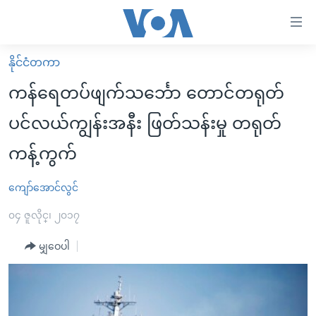
သုံး
ရ
လွယ်ကူ
နိုင်ငံတကာ
မူလစာမျက်နှာ
စေ
ကန်ရေတပ်ဖျက်သင်္ဘော တောင်တရုတ်
မြန်မာ
သည့်
ပင်လယ်ကျွန်းအနီး ဖြတ်သန်းမှု တရုတ်
ကမ္ဘာ့သတင်းများ
Link
ကန့်ကွက်
ဗွီဒီယို
နိုင်ငံတကာ
များ
သတင်းလွတ်လပ်ခွင့်
အမေရိကန်
ပင်မ
ကျော်အောင်လွင်
ရပ်ဝန်းတခု လမ်းတခု အလွန်
တရုတ်
အကြောင်းအရာ
၀၄ ဇူလိုင္၊ ၂၀၁၇
သို့
အင်္ဂလိပ်စာလေ့လာမယ်
အစ္စရေး-ပါလက်စတိုင်း
ကျော်
မျှဝေပါ
အပတ်စဉ်ကဏ္ဍများ
အမေရိကန်သုံးအီဒီယံ
ကြည့်
ရေဒီယိုနှင့်ရုပ်သံ အချက်အလက်များ
မကြေးမုံရဲ့ အင်္ဂလိပ်စာ
ရေဒီယို
ရန်
ပင်မ
ရေဒီယို/တီဗွီအစီအစဉ်
ရုပ်ရှင်ထဲက အင်္ဂလိပ်စာ
တီဗွီ