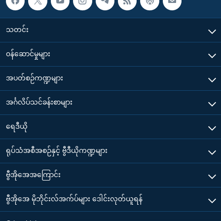
သတင်း
၀န်ဆောင်မှုများ
အပတ်စဉ်ကဏ္ဍများ
အင်္ဂလိပ်သင်ခန်းစာများ
ရေဒီယို
ရုပ်သံအစီအစဉ်နှင့် ဗွီဒီယိုကဏ္ဍများ
ဗွီအိုအေအကြောင်း
ဗွီအိုအေ မိုဘိုင်းလ်အက်ပ်များ ဒေါင်းလုတ်ယူရန်