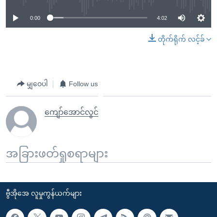
0:00
4:02
တိုက်ရိုက် လင့်ခ်
မျှဝေပါ
Follow us
ကျော်အောင်လွင်
အခြားဖတ်ရှုစရာများ
ဗွီအိုအေ လူမှုကွန်ယက်များ