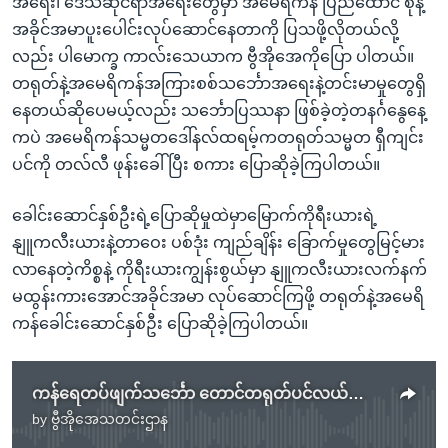
အရေး၊ ဒေသဆိုင်ရာအရေးတွေမှာ အမေရိကန် ပြည်ထောင် စုနဲ့
အခိုင်အမာပူးပေါင်းလုပ်ဆောင်နေတာကို ပြသဖို့လိုတယ်လို့
လည်း ပါမောက္ခ ကာလ်းသေယာက ဗွီအိုအေကိုပြော ပါတယ်။
တရုတ်နဲ့အမေရိကန်အကြားစစ်သင်္ဘောအရေးနဲ့တင်းမာမှုတွေရှိ
နေတယ်ဆိုပေမယ့်လည်း သင်္ဘောပြဿနာ ဖြစ်ခဲ့တဲ့တနင်္ဂနွေနေ့
ကပဲ အမေရိကန်သမ္မတဒေါ်နလ်ထရမ့်ကတရုတ်သမ္မတ ရှီကျင်း
ပင်ကို တလ်လီ ဖုန်းခေါ်ပြီး စကား ပြောဆိုခဲ့ကြပါတယ်။
ခေါင်းဆောင်နှစ်ဦးရဲ့ပြောဆိုမှုထဲမှာမြောက်ကိုရီးယားရဲ့
နျူကလီးယားနဲ့တာဝေး ပစ်ဒုံး ကျည်ချိန်း ခြောက်မှုတွေမြင့်မား
လာနေတဲ့ကိစ္စနဲ့ ကိုရီးယားကျွန်းစွယ်မှာ နျူကလီးယားလက်နက်
မထွန်းကားအောင်အခိုင်အမာ လုပ်ဆောင်ကြဖို့ တရုတ်နဲ့အမေရိ
ကန်ခေါင်းဆောင်နှစ်ဦး ပြောဆိုခဲ့ကြပါတယ်။
ကန်ရေတပ်ဖျက်သင်္ဘော တောင်တရုတ်ပင်လယ်ကျွန်းအနီး ဖြတ်သန်းမှု တရုတ်ကန့်ကွက်
by
ဗွီအိုအေသတင်းဌာန
No media source currently available