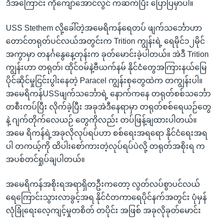
ဒီအကြောင်း ကိုကျော်အောင်လွင် ကဆက်ပြီး ပြောပြမှာပါ။
USS Stethem လို့ခေါ်တဲ့အမေရိကန်ရေတပ် ဖျက်သင်္ဘောဟာ
တောင်တရုတ်ပင်လယ်အတွင်းက Trition ကျွန်းရဲ့ ရေမိုင်၁၂မိုင်
အကွာမှာ တနင်္ဂနွေနေ့တုန်းက ခုတ်မောင်းခဲ့ပါတယ်။ အဲဒီ Trition
ကျွန်းဟာ တရုတ်၊ ထိုင်ဝမ်နဲ့ဗီယက်နမ် နိုင်ငံတွေအကြားနယ်မြေ
ပိုင်ဆိုင်မှုငြင်းပွါးနေတဲ့ Paracel ကျွန်းစုတွေထဲက တကျွန်းပါ။
အမေရိကန်USSဖျက်သင်္ဘောရဲ့ နောက်ကနေ တရုတ်စစ်သင်္ဘော
တစီးကပ်ပြီး လိုက်ခဲ့ပြီး အခုအဲဒီနေရာမှာ တရုတ်စစ်ရေယဉ်တွေ
နဲ့ ဂျက်တိုက်လေယဉ် တွေကိုလည်း တပ်ဖြန့်ချထားပါတယ်။
အမေ ရိကန်ရဲ့အခုလိုလုပ်ရပ်ဟာ စစ်ရေးအရရော နိုင်ငံရေးအရ
ပါ တကယ့်ကို ထိပါးစော်ကားတဲ့လုပ်ရပ်ပဲလို့ တရုတ်အစိုးရ က
အပစ်တင်ရှုပ်ချပါတယ်။
အမေရိကန်အစိုးရအရာရှိတဦးကတော့ လွတ်လပ်စွာပင်လယ်
ရေကြောင်းသွားလာခွင့်အရ နိုင်ငံတကာရေပိုင်နက်အတွင်း ပုံမှန်
လုံခြုံရေးလေ့ကျင့်မှုတစိတ် တပိုင်း အဖြစ် အခုလိုခုတ်မောင်း