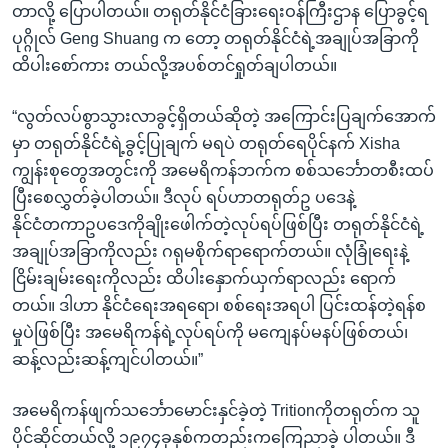
တာလို့ ပြောပါတယ်။ တရုတ်နိုင်ငံခြားရေးဝန်ကြီးဌာန ပြောခွင့်ရ
ပုဂ္ဂိုလ် Geng Shuang က တော့ တရုတ်နိုင်ငံရဲ့အချုပ်အခြာကို
ထိပါးစော်ကား တယ်လို့အပစ်တင်ရှုတ်ချပါတယ်။
“လွတ်လပ်စွာသွားလာခွင့်ရှိတယ်ဆိုတဲ့ အကြောင်းပြချက်အောက်
မှာ တရုတ်နိုင်ငံရဲ့ခွင့်ပြုချက် မရပဲ တရုတ်ရေပိုင်နက် Xisha
ကျွန်းစုတွေအတွင်းကို အမေရိကန်ဘက်က စစ်သင်္ဘောတစီးထပ်
ပြီးစေလွှတ်ခဲ့ပါတယ်။ ဒီလုပ် ရပ်ဟာတရုတ်ဥ ပဒေနဲ့
နိုင်ငံတကာဥပဒေကိုချိုးဖေါက်တဲ့လုပ်ရပ်ဖြစ်ပြီး တရုတ်နိုင်ငံရဲ့
အချုပ်အခြာကိုလည်း ဂရုမစိုက်ရာရောက်တယ်။ လုံခြုံရေးနဲ့
ငြိမ်းချမ်းရေးကိုလည်း ထိပါးနှောက်ယှက်ရာလည်း ရောက်
တယ်။ ဒါဟာ နိုင်ငံရေးအရရော၊ စစ်ရေးအရပါ ပြင်းထန်တဲ့ရန်စ
မှုပဲဖြစ်ပြီး အမေရိကန်ရဲ့လုပ်ရပ်ကို မကျေနပ်မနပ်ဖြစ်တယ်၊
ဆန့်လည်းဆန့်ကျင်ပါတယ်။”
အမေရိကန်ဖျက်သင်္ဘောမောင်းနှင်ခဲ့တဲ့ Tritionကိုတရုတ်က သူ
ပိုင်ဆိုင်တယ်လို့ ၁၉၇၄ခုနှစ်ကတည်းကကြေညာခဲ့ ပါတယ်။ ဒီ