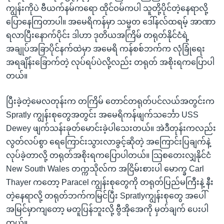
ကျွန်းကိုပဲ ဗီယက်နမ်ကရော ထိုင်ဝမ်ကပါ သူတို့ပိုင်တဲ့နေရာလို့
ပြောနေကြတာပါ။ အမေရိကန်မှာ သမ္မတ ဒေါ်နလ်ထရမ့် အာဏာ
ရလာပြီးနောက်ပိုင်း ဒါဟာ ဒုတိယအကြိမ် တရုတ်နိုင်ငံရဲ့
အချုပ်အခြာပိုင်နက်ထဲမှာ အမေရိ ကန်စစ်ဘက်က လုံခြုံရေး
အရချိန်းခြောက်တဲ့ လုပ်ရပ်ပဲလို့လည်း တရုတ် အစိုးရကပြောပါ
တယ်။
ပြီးခဲ့တဲ့မေလတုန်းက တကြိမ် တောင်တရုတ်ပင်လယ်အတွင်းက
Spratly ကျွန်းစုတွေအတွင်း အမေရိကန်ဖျက်သင်္ဘော USS
Dewey ဖျက်သန်းခုတ်မောင်းခဲ့ပါသေးတယ်။ အဲဒီတုန်းကလည်း
လွတ်လပ်စွာ ရေကြောင်းသွားလာခွင့်ဆိုတဲ့ အကြောင်းပြချက်နဲ့
လုပ်ခဲ့တာလို့ တရုတ်အစိုးရကပြောပါတယ်။ သြစတေးလျှနိုင်ငံ
New South Wales တက္ကသိုလ်က အငြိမ်းစားပါ မောက္ခ Carl
Thayer ကတော့ Paracel ကျွန်းစုတွေကို တရုတ်ပြည်မကြီးနဲ့ နီး
တဲ့နေရာလို့ တရုတ်ဘက်ကမြင်ပြီး Spratlyကျွန်းစုတွေ အပေါ်
အမြင်မှာကျတော့ မတူပြန်ဘူးလို့ ဗွီအိုအေကို မှတ်ချက် ပေးပါ
တယ်။