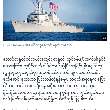
အ
သုတပဒေသာ အင်္ဂလိပ်စာ
ညွန်း
Learning English
စာမျက်နှာ
သို့
ဗွီအိုအေ လူမှုကွန်ယက်များ
ကျော်
ကြည့်
ရန်
ဘာသာစကားများ
USS Stethem အမေရိကန်ရေတပ် ဖျက်သင်္ဘော
ရှာဖွေ
ရန်
တောင်တရုတ်ပင်လယ်အတွင်း တရုတ်၊ ထိုင်ဝမ်နဲ့ ဗီယက်နမ်နိုင်ငံ
နေရာ
တွေအကြား သူပိုင်တယ် ငါပိုင်တယ်ဆိုပြီး အငြင်းပွါးနေကြတဲ့
သို့
ကျွန်းစုတွေတဝိုက်မှာ အမေရိကန်ရေတပ် ဖျက်သင်္ဘောတစီး
ကျော်
ခုတ်မောင်းခဲ့တာဟာ ပြင်းထန်တဲ့ရန်စမှုပဲ တရုတ်အစိုးရက ပြော
ရန်
လိုက်ပါတယ်။ အမေရိကန်အစိုးရဘက်ကတော့ ဘယ်သူမှ
ပိုင်ဆိုင်တာမဟုတ်တဲ့ နိုင်ငံတကာရေ ပိုင်နက်မှာ လွတ်လွတ်လပ်
လပ် ဖြတ်သန်းခုတ်မောင်းခွင့်ရှိတယ်လို့တုန့်ပြန်ပါတယ်။