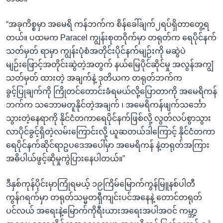
“အခုကိစ္စမှာ အမေရိ ကန်ဘက်က စိန်ခေါ်ချက်၂ရပ်ရှိတာတွေ့ရ
တယ်။ ပထမက Paracel ကျွန်းစုတဝိုက်မှာ တရုတ်က ရေပိုင်နက်
သတ်မှတ် ရာမှာ ကျွန်းပုံစံအတိုင်းပိုင်နက်မျဉ်းကို မဆွဲပဲ
မျဉ်းဖြောင့်အတိုင်းဆွဲတဲ့အတွက် နယ်မြေပိုင်ဆိုင်မှု အလွန်အကျွံ
သတ်မှတ် ထားတဲ့ အချက်နဲ့ ဒုတိယက တရုတ်ဘက်က
ခွင့်ပြုချက်ကို ကြိုတင်တောင်းခံရမယ်လို့ပြောတာကို အမေရိကန်
ဘက်က သဘောမတူနိုင်တဲ့အချက် ၊ အမေရိကန်ဖျက်သင်္ဘော
သွားတဲ့နေရာကို နိုင်ငံတကာရေပိုင်နက်ဖြစ်လို့ လွတ်လပ်စွာသွား
လာပိုင်ခွင့်ရှိတဲ့လမ်းကြောင်းလို့ ယူဆတယ်ဒါကြောင့် နိုင်ငံတကာ
ရေပိုင်နက်ဆိုင်ရာဥပဒေအပေါ်မှာ အမေရိကန် နဲ့တရုတ်အကြား
အဓိပါယ်ဖွင့်ဆိုမှုကွဲပြားနေပါတယ်။”
ဒီနှစ်ကုန်ပိုင်းမှာကြုံရမယ့် ၁၉ကြိမ်မြောက်ကွန်မြူနစ်ပါတီ
ကွန်ဂရက်မှာ တရုတ်သမ္မတရှီကျင်းပင်အနေနဲ့ တောင်တရုတ်
ပင်လယ် အရေးနဲ့မြောက်ကိုရီးယားအရေးအပါအဝင် ကမ္ဘာ့