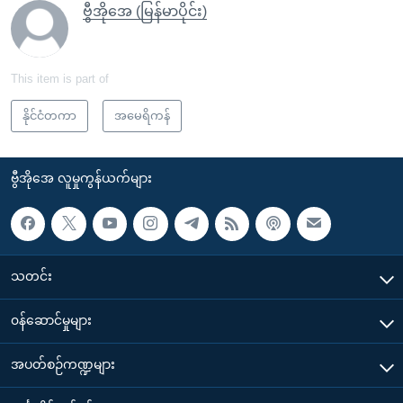
ဗွီအိုအေ (မြန်မာပိုင်း)
This item is part of
နိုင်ငံတကာ
အမေရိကန်
ဗွီအိုအေ လူမှုကွန်ယက်များ
သတင်း
၀န်ဆောင်မှုများ
အပတ်စဉ်ကဏ္ဍများ