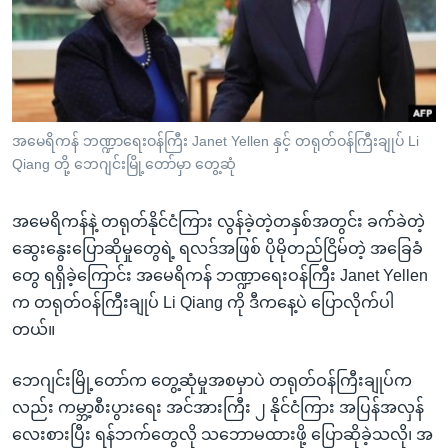
အ
သုတပဒေသာ အင်္ဂလိပ်စာ
ညွန်း
Learning English
စာမျက်နှာ
သို့
ဗွီအိုအေ လူမှုကွန်ယက်များ
ကျော်
ကြည့်
အမေရိကန် ဘဏ္ဍာရေးဝန်ကြီး Janet Yellen နှင့် တရုတ်ဝန်ကြီးချုပ် Li
Qiang တို့ ဘေဂျင်းမြို့တော်မှာ တွေ့ဆုံ
ရန်
ဘာသာစကားများ
ရှာဖွေ
အမေရိကန်နဲ့ တရုတ်နိုင်ငံကြား လွန်ခဲ့တဲ့တနှစ်အတွင်း ခက်ခဲတဲ့
ရန်
ဆွေးနွေးပြောဆိုမှုတွေရဲ့ ရလဒ်အဖြစ် ပိုမိုတည်ငြိမ်တဲ့ အခြေခံ
နေရာ
တွေ ရရှိခဲ့ကြောင်း အမေရိကန် ဘဏ္ဍာရေးဝန်ကြီး Janet Yellen
သို့
က တရုတ်ဝန်ကြီးချုပ် Li Qiang ကို ဒီကနေ့ပဲ ပြောလိုက်ပါ
ကျော်
တယ်။
ရန်
ဘေဂျင်းမြို့တော်က တွေ့ဆုံမှုအစမှာပဲ တရုတ်ဝန်ကြီးချုပ်က
လည်း ကမ္ဘာ့စီးပွားရေး အင်အားကြီး ၂ နိုင်ငံကြား အပြန်အလှန်
လေးစားပြီး ရန်ဘက်တွေလို သဘောမထားဖို့ ပြောဆိုခဲ့သလို၊ အ