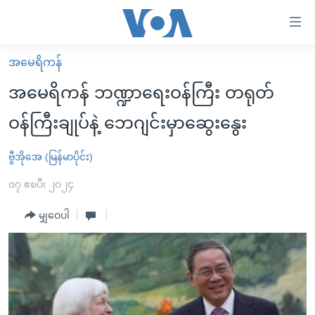
သုံး
ရ
လွယ်ကူ
အမေရိကန်
မူလစာမျက်နှာ
စေ
အမေရိကန် ဘဏ္ဍာရေးဝန်ကြီး တရုတ်
မြန်မာ
သည့်
ဝန်ကြီးချုပ်နဲ့ ဘေဂျင်းမှာဆွေးနွေး
ကမ္ဘာ့သတင်းများ
Link
ဗွီဒီယို
နိုင်ငံတကာ
ဗွီအိုအေ (မြန်မာပိုင်း)
များ
သတင်းလွတ်လပ်ခွင့်
အမေရိကန်
၀၇ ဧၿပီ၊ ၂၀၂၄
ပင်မ
ရပ်ဝန်းတခု လမ်းတခု အလွန်
တရုတ်
အကြောင်းအရာ
မျှဝေပါ
သို့
အင်္ဂလိပ်စာလေ့လာမယ်
အစ္စရေး-ပါလက်စတိုင်း
ကျော်
အပတ်စဉ်ကဏ္ဍများ
အမေရိကန်သုံးအီဒီယံ
ကြည့်
ရေဒီယိုနှင့်ရုပ်သံ အချက်အလက်များ
မကြေးမုံရဲ့ အင်္ဂလိပ်စာ
ရေဒီယို
ရန်
ပင်မ
ရေဒီယို/တီဗွီအစီအစဉ်
ရုပ်ရှင်ထဲက အင်္ဂလိပ်စာ
တီဗွီ