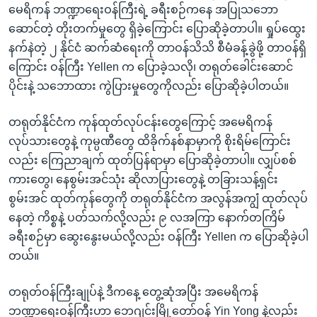
မေရိကန် ဘဏ္ဍာရေးဝန်ကြီးရဲ့ ခရီးစဉ်ကနေ အပြုသဘော
ဆောင်တဲ့ တိုးတက်မှုတွေ ရှိခဲ့ကြောင်း ပြောဆိုခဲ့တာပါ။ ရှုပ်ထွေး
နက်နဲတဲ့ ၂ နိုင်ငံ ဆက်ဆံရေးကို တာဝန်သိသိ စီမံခန့်ခွဲဖို့ တာဝန်ရှိ
ကြောင်း ဝန်ကြီး Yellen က ပြောခဲ့သလို၊ တရုတ်ခေါင်းဆောင်
ပိုင်းနဲ့ သဘောထား ကွဲပြားမှုတွေကိုလည်း ပြောဆိုခဲ့ပါတယ်။
တရုတ်နိုင်ငံက ကုန်ထုတ်လုပ်ငန်းတွေကြောင့် အမေရိကန်
လုပ်သားတွေနဲ့ ကုမ္ပဏီတွေ ထိခိုက်နစ်နာမှာကို စိုးရိမ်ကြောင်း
လည်း ကြေညာချက် ထုတ်ပြန်ရာမှာ ပြောဆိုခဲ့တာပါ။ လျှပ်စစ်
ကားတွေ၊ နေစွမ်းအင်သုံး ဆိုလာပြားတွေနဲ့ တခြားသန့်ရှင်း
စွမ်းအင် ထုတ်ကုန်တွေကို တရုတ်နိုင်ငံက အလွန်အကျွံ ထုတ်လုပ်
နေတဲ့ ကိစ္စနဲ့ ပတ်သက်လို့လည်း ၉ လအကြာ နောက်တကြိမ်
ခရီးစဉ်မှာ ဆွေးနွေးမယ်လို့လည်း ဝန်ကြီး Yellen က ပြောဆိုခဲ့ပါ
တယ်။
တရုတ်ဝန်ကြီးချုပ်နဲ့ ဒီကနေ့ တွေ့ဆုံအပြီး အမေရိကန်
ဘဏ္ဍာရေးဝန်ကြီးဟာ ဘေဂျင်းမြို့တော်ဝန် Yin Yong နဲ့လည်း