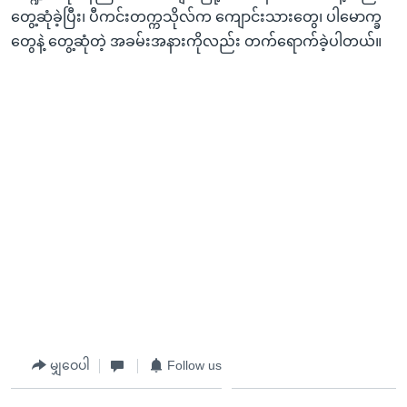
တွေ့ဆုံခဲ့ပြီး၊ ပီကင်းတက္ကသိုလ်က ကျောင်းသားတွေ၊ ပါမောက္ခ
တွေနဲ့ တွေ့ဆုံတဲ့ အခမ်းအနားကိုလည်း တက်ရောက်ခဲ့ပါတယ်။
မျှဝေပါ
Follow us