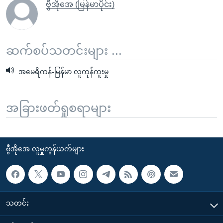
ဗွီအိုအေ (မြန်မာပိုင်း)
ဆက်စပ်သတင်းများ ...
အမေရိကန်-မြန်မာ လူကုန်ကူးမှု
အခြားဖတ်ရှုစရာများ
ဗွီအိုအေ လူမှုကွန်ယက်များ
သတင်း