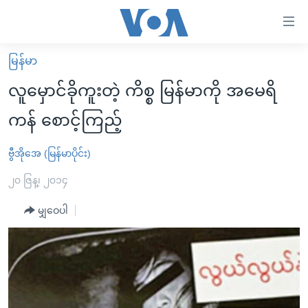
သုံး
ရ
လွယ်ကူ
မြန်မာ
မူလစာမျက်နှာ
စေ
လူမှောင်ခိုကူးတဲ့ ကိစ္စ မြန်မာကို အမေရိ
မြန်မာ
သည့်
ကန် စောင့်ကြည့်
ကမ္ဘာ့သတင်းများ
Link
ဗွီဒီယို
နိုင်ငံတကာ
ဗွီအိုအေ (မြန်မာပိုင်း)
များ
သတင်းလွတ်လပ်ခွင့်
အမေရိကန်
၂၀ ဇြန္၊ ၂၀၁၄
ပင်မ
ရပ်ဝန်းတခု လမ်းတခု အလွန်
တရုတ်
အကြောင်းအရာ
မျှဝေပါ
သို့
အင်္ဂလိပ်စာလေ့လာမယ်
အစ္စရေး-ပါလက်စတိုင်း
ကျော်
အပတ်စဉ်ကဏ္ဍများ
အမေရိကန်သုံးအီဒီယံ
ကြည့်
ရေဒီယိုနှင့်ရုပ်သံ အချက်အလက်များ
မကြေးမုံရဲ့ အင်္ဂလိပ်စာ
ရေဒီယို
ရန်
ပင်မ
ရေဒီယို/တီဗွီအစီအစဉ်
ရုပ်ရှင်ထဲက အင်္ဂလိပ်စာ
တီဗွီ