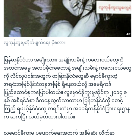
အ
သုတပဒေသာ အင်္ဂလိပ်စာ
ညွန်း
Learning English
စာမျက်နှာ
သို့
ဗွီအိုအေ လူမှုကွန်ယက်များ
ကျော်
ကြည့်
လူကုန်ကူးမှုတိုက်ဖျက်ရေး ပိုစတာ။
ရန်
ဘာသာစကားများ
ရှာဖွေ
မြန်မာနိုင်ငံဟာ အမျိုးသား၊ အမျိုးသမီးနဲ့ ကလေးငယ်တွေကို
ရန်
အတင်းအဓမ္မ အလုပ်ခိုင်းစေတာနဲ့ အမျိုးသမီးနဲ့ ကလေးငယ်တွေ
နေရာ
ကို လိင်လုပ်ငန်းအတွက် တခြားနိုင်ငံတွေဆီ မှောင်ခိုကူးတဲ့
သို့
အရင်းအမြစ်နိုင်ငံတခုအဖြစ် ရှိနေတယ်လို့ အမေရိကန်
ကျော်
ပြည်ထောင်စုကပြောပါတယ်။ လူမှောင်ခိုကူးမှုဆိုင်ရာ ၂၀၁၄ ခု
ရန်
နှစ် အစီရင်ခံစာ ဒီကနေ့ထွက်လာတာမှာ မြန်မာနိုင်ငံကို စောင့်
ကြည့် ရမယ့်နိုင်ငံတွေ စာရင်းထဲမှာ အမေရိကန်နိုင်ငံခြားရေးဌာန
က ဆက်ပြီး သတ်မှတ်ထားပါတယ်။
လူမှောင်ခိုကူးမှု ပပျောက်ရေးအတွက် အနိမ့်ဆုံး လိုက်နာ