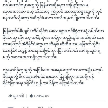
လုပ်ဆောင်ရမှာတွေကို မြန်မာအစိုးရက အပြည့်အ၀ မ
လုပ်ဆောင်ပေ မယ့် သိသာတဲ့ ကြိုးပမ်းအားထုတ်မှုတွေကို လုပ်
နေတယ်လို့တော့ အစီရင်ခံစာက အသိအမှတ်ပြုထားပါတယ်။
မြန်မာ့အိမ်နီးချင်း ထိုင်းနိုင်ငံ၊ မလေးရှား၊ ဗင်နီဇွဲလားနဲ့ ဂမ်ဘီယာ
နိုင်ငံတွေ ကိုတော့ အနိမ့်ဆုံးအဆင့်မှာ ထည့်သွင်း သတ်မှတ် ထား
တာကြောင့် အဲဒီနိုင်ငံတွေဟာ အီရန်၊ ဆီးရီးယား၊ မြောက်ကိုရီး
ယားနိုင်ငံတွေနဲ့ တတန်းထဲဖြစ်သွားပြီး ဒဏ်ခတ် အရေးယူခံ ရ
မယ့် အလားအလာရှိသွားပါတယ်။
လူမှောင်ခိုကူးမှုကို အပြစ်ပေး အရေးမယူဘဲထားတာမျိုး မလုပ်
နိုင်ဘူးလို့ ဒီကနေ့ အစီရင်ခံစာထုတ်ပြန်ချိန်မှာ အမေရိကန်
နိုင်ငံခြားရေးဝန်ကြီး ဂျွန် ကယ်ရီက ပြောခဲ့ပါတယ်။
မျှဝေပါ
Follow us