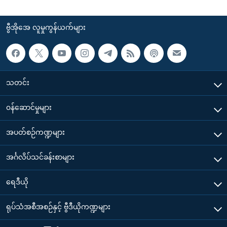
ဗွီအိုအေ လူမှုကွန်ယက်များ
သတင်း
၀န်ဆောင်မှုများ
အပတ်စဉ်ကဏ္ဍများ
အင်္ဂလိပ်သင်ခန်းစာများ
ရေဒီယို
ရုပ်သံအစီအစဉ်နှင့် ဗွီဒီယိုကဏ္ဍများ