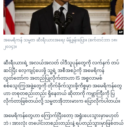
အ
သုတပဒေသာ အင်္ဂလိပ်စာ
ညွန်း
Learning English
စာမျက်နှာ
သို့
ဗွီအိုအေ လူမှုကွန်ယက်များ
ကျော်
ကြည့်
အမေရိကန် သမ္မတ ဆီးရီးယားအရေး မိန့်ခွန်းပြော။ (စက်တင်ဘာ ၁၈၊
၂၀၁၄)။
ရန်
ဘာသာစကားများ
ရှာဖွေ
ဆီးရီးယားရဲ့ အလယ်အလတ် ဝါဒီသူပုန်တွေကို လက်နက် တပ်
ရန်
ဆင်ပြီး လေ့ကျင့်ပေးဖို့ သူ့ရဲ့ အစီအစဉ်ကို အမေရိကန်
နေရာ
လွှတ်တော်က အတည်ပြုလိုက်တာဟာ IS အစ္စလာမစ်
သို့
စစ်သွေးကြွအဖွဲ့တွေကို တိုက်ခိုက်သွားဖို့ကိစ္စမှာ အမေရိကန်တွေ
ကျော်
ဟာ တစုတစည်းတည်း ရှိနေတယ် ဆိုတာကို ကမ္ဘာကြီးကို ပြ
ရန်
လိုက်တာဖြစ်တယ်လို့ သမ္မတအိုဘားမားက ပြောလိုက်ပါတယ်။
အမေရိကန်တွေဟာ ကြောက်ပြီးတော့ အရှုံးပေးသွားမှာမဟုတ်
ဘဲ ၊ အားလုံး တပေါင်းတစည်းတည်းနဲ့ ရပ်တည်သွားမှာဖြစ်တယ်