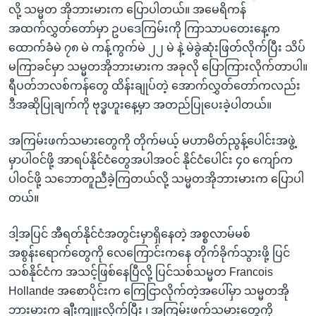
လို့ သမ္မတ အိုဘားမားက ပြောပါတယ်။ အမေရိကန်
အထက်လွှတ်တော်မှာ ဥပဒေကြမ်းကို ကြာသာပတေးနေ့က
ထောက်ခံမဲ ၇၈ မဲ ကန့်ကွက်မဲ ၂၂ မဲ နဲ့ မဲခွဲဆုံးဖြတ်လိုက်ပြီး သိပ်
မကြာခင်မှာ သမ္မတအိုဘားမားက အခုလို ပြောကြားလိုက်တာပါ။
ရီပတ်ဘလစ်ကန်တွေ ထိန်းချုပ်တဲ့ အောက်လွှတ်တော်ကလည်း
ဒီအဆိုပြုချက်ကို ဗုဒ္ဓဟူးနေ့မှာ အတည်ပြုပေးခဲ့ပါတယ်။
အကြမ်းဖက်သမားတွေကို တိုက်မယ့် မဟာမိတ်ညွန့်ပေါင်းအဖွဲ့
မှာပါဝင်ဖို့ အာရပ်နိုင်ငံတွေအပါအဝင် နိုင်ငံပေါင်း ၄၀ ကျော်က
ပါဝင်ဖို့ သဘောတူညီခဲ့ကြတယ်လို့ သမ္မတအိုဘားမားက ပြောပါ
တယ်။
ဒါ့အပြင် အီရတ်နိုင်ငံအတွင်းမှာရှိနေတဲ့ အစ္စလာမ်မစ်
အစွန်းရောက်တွေကို လေကြောင်းကနေ တိုက်ခိုက်သွားဖို့ ပြင်
သစ်နိုင်ငံက အသင့်ဖြစ်နေပြီလို့ ပြင်သစ်သမ္မတ Francois
Hollande အစောပိုင်းက ကြေငြာလိုက်တဲ့အပေါ်မှာ သမ္မတအို
ဘားမားက ချီးကျူးလိုက်ပြီး ၊ အကြမ်းဖက်သမားတွေကို