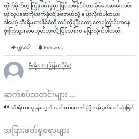
တိုက်ခိုက်တဲ့ ကြိုးပမ်းမှုမှာ ပြင်သစ်နိုင်ငံဟာ ခိုင်မာအားကောင်း
တဲ့ လုပ်ဖော်ကိုင်ဖက်နိုင်ငံဖြစ်တယ်လို့ ပြောလိုက်ပါတယ်။
ဒါပေမဲ့ ဆီးရီးယားနိုင်ငံကို ထပ်တိုးပြီးတော့ လေကြောင်းကနေ
ဗုံးကြဲသွားမှာမဟုတ်ဘူးလို့ ပြင်သစ်က ပြောလိုက်ပါတယ်။
မျှဝေပါ
Follow us
ဗွီအိုအေ (မြန်မာပိုင်း)
ဆက်စပ်သတင်းများ ...
ဆီးရီယားသူပုန်တွေကို လက်နက်ထောက်ပံ့ဖို့ ကန်လွှတ်တော်ဆုံးဖြတ်
အခြားဖတ်ရှုစရာများ