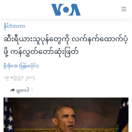
သုံး
ရ
လွယ်ကူ
နိုင်ငံတကာ
မူလစာမျက်နှာ
စေ
ဆီးရီယားသူပုန်တွေကို လက်နက်ထောက်ပံ့
မြန်မာ
သည့်
ဖို့ ကန်လွှတ်တော်ဆုံးဖြတ်
ကမ္ဘာ့သတင်းများ
Link
ဗွီဒီယို
နိုင်ငံတကာ
ဗွီအိုအေ (မြန်မာပိုင်း)
များ
သတင်းလွတ်လပ်ခွင့်
အမေရိကန်
၁၉ စက္တင္ဘာ၊ ၂၀၁၄
ပင်မ
ရပ်ဝန်းတခု လမ်းတခု အလွန်
တရုတ်
အကြောင်းအရာ
မျှဝေပါ
သို့
အင်္ဂလိပ်စာလေ့လာမယ်
အစ္စရေး-ပါလက်စတိုင်း
ကျော်
အပတ်စဉ်ကဏ္ဍများ
အမေရိကန်သုံးအီဒီယံ
ကြည့်
ရေဒီယိုနှင့်ရုပ်သံ အချက်အလက်များ
မကြေးမုံရဲ့ အင်္ဂလိပ်စာ
ရေဒီယို
ရန်
ပင်မ
ရေဒီယို/တီဗွီအစီအစဉ်
ရုပ်ရှင်ထဲက အင်္ဂလိပ်စာ
တီဗွီ