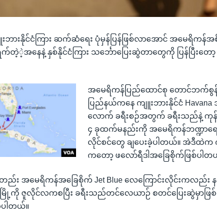
ူးဘားနိုင်ငံကြား ဆက်ဆံရေး ပုံမှန်ပြန်ဖြစ်လာအောင် အမေရိကန်
က်တဲ့ဲ့အနေနဲ့ နှစ်နိုင်ငံကြား သင်္ဘောပြေးဆွဲတာတွေကို ပြန်ပြီးတော
အမေရိကန်ပြည်ထောင်စု တောင်ဘက်စွန်
ပြည်နယ်ကနေ ကျူးဘားနိုင်ငံ Havana အ
လောက် ခရီးစဉ်အတွက် ခရီးသည်နဲ့ ကုန်
၄ ခုထက်မနည်းကို အမေရိကန်ဘဏ္ဍာရေ
လိုင်စင်တွေ ချပေးခဲ့ပါတယ်။ အဲဒီထဲက က
ကတော့ ဖလော်ရီဒါအခြေစိုက်ဖြစ်ပါတယ
်တည်း အမေရိကန်အခြေစိုက် Jet Blue လေကြောင်းလိုင်းကလည်း န
ို့ကို ဇူလိုင်လကစပြီး ခရီးသည်တင်လေယာဉ် စတင်ပြေးဆွဲမှာဖြစ်တယ
်ပါတယ်။