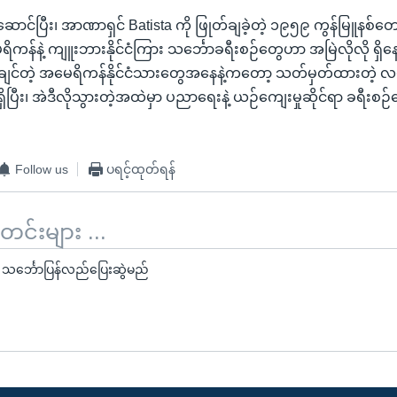
ဆောင်ပြီး၊ အာဏာရှင် Batista ကို ဖြုတ်ချခဲ့တဲ့ ၁၉၅၉ ကွန်မြူနစ်တေ
န်နဲ့ ကျူးဘားနိုင်ငံကြား သင်္ဘောခရီးစဉ်တွေဟာ အမြဲလိုလို ရှိန
ားချင်တဲ့ အမေရိကန်နိုင်ငံသားတွေအနေနဲ့ကတော့ သတ်မှတ်ထားတဲ့ လမ
ှိပြီး၊ အဲဒီလိုသွားတဲ့အထဲမှာ ပညာရေးနဲ့ ယဉ်ကျေးမှုဆိုင်ရာ ခရီးစ
Follow us
ပရင့်ထုတ်ရန်
်းများ ...
သင်္ဘောပြန်လည်ပြေးဆွဲမည်