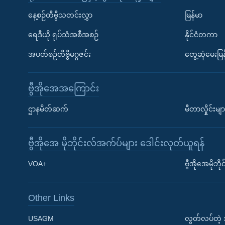
နေ့စဉ်တီဗွီသတင်းလွှာ
မြန်မာ
ရေဒီယို ရုပ်သံအစီအစဉ်
နိုင်ငံတကာ
အပတ်စဉ်တီဗွီမဂ္ဂဇင်း
တွေ့ဆုံမေးမြန
ဗွီအိုအေအကြောင်း
ဌာနမိတ်ဆက်
မီတာလှိုင်းမျာ
ဗွီအိုအေ မိုဘိုင်းလ်အက်ပ်များ ဒေါင်းလုတ်ယူရန်
Learning English
VOA+
ဗွီအိုအေမိုဘ
ဗွီအိုအေ လူမှုကွန်ယက်များ
Other Links
USAGM
လွတ်လပ်တဲ့