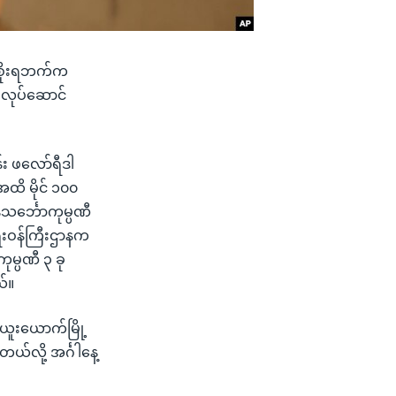
အစိုးရဘက်က
့ လုပ်ဆောင်
း ဖလော်ရီဒါ
ထိ မိုင် ၁၀၀
သင်္ဘောကုမ္ပဏီ
းဝန်ကြီးဌာနက
ုမ္ပဏီ ၃ ခု
်။
ယူးယောက်မြို့
်လို့ အင်္ဂါနေ့