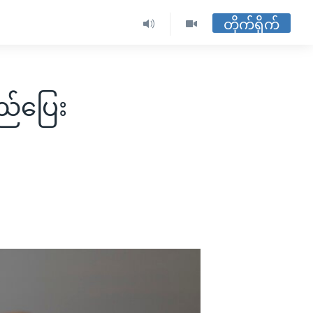
တိုက်ရိုက်
ည်ပြေး