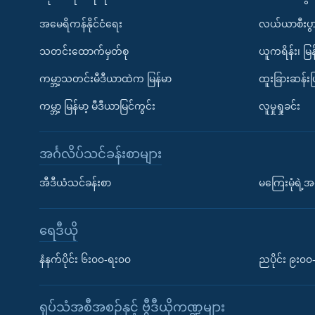
အမေရိကန်နိုင်ငံရေး
လယ်ယာစီးပွ
သတင်းထောက်မှတ်စု
ယူကရိန်း၊ မြန
ကမ္ဘာ့သတင်းမီဒီယာထဲက မြန်မာ
ထူးခြားဆန်း
ကမ္ဘာ့ မြန်မာ့ မီဒီယာမြင်ကွင်း
လူမှုရှုခင်း
အင်္ဂလိပ်သင်ခန်းစာများ
အီဒီယံသင်ခန်းစာ
မကြေးမုံရဲ့အင
ရေဒီယို
နံနက်ပိုင်း ၆း၀၀-ရး၀၀
ညပိုင်း ၉း၀
ရုပ်သံအစီအစဉ်နှင့် ဗွီဒီယိုကဏ္ဍများ