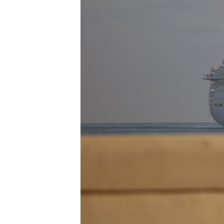
သုတပဒေသာ အင်္ဂလိပ်စာ
အ
ညွန်း
စာမျက်နှာ
သို့
ကျော်
ကြည့်
ရန်
ရှာဖွေ
ရန်
နေရာ
သို့
ကျော်
ရန်