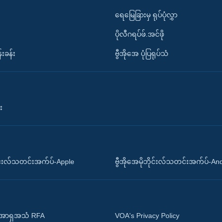
ရေမြေခြားမှ ရုပ်ပုံလွှာ
ပိုလီဂရပ်ဖ်.အင်ဖို
်းခန်း
ဗွီအိုအေ ပုံပြရုပ်သံ
း
ိုင်းလ်သတင်းအက်ပ်-Apple
ဗွီအိုအေမိုဘိုင်းလ်သတင်းအက်ပ်-An
 အာရှအသံ RFA
VOA's Privacy Policy