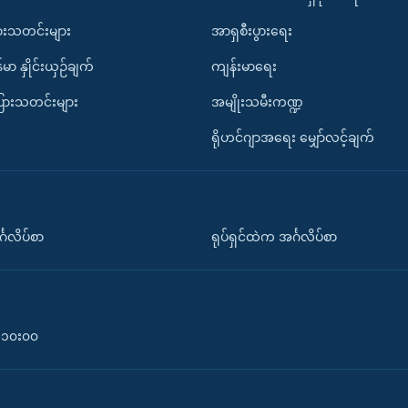
ားသတင်းများ
အာရှစီးပွားရေး
်မာ နှိုင်းယှဉ်ချက်
ကျန်းမာရေး
ပြားသတင်းများ
အမျိုးသမီးကဏ္ဍ
ရိုဟင်ဂျာအရေး မျှော်လင့်ချက်
်္ဂလိပ်စာ
ရုပ်ရှင်ထဲက အင်္ဂလိပ်စာ
၀-၁၀း၀၀