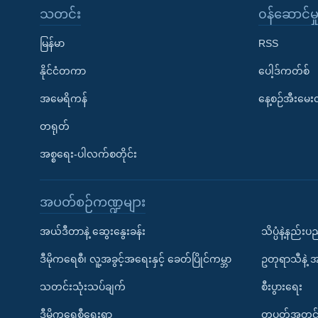
သတင်း
၀န်ဆောင်မှ
မြန်မာ
RSS
နိုင်ငံတကာ
ပေါ့ဒ်ကတ်စ်
အမေရိကန်
နေ့စဉ်အီးမေ
တရုတ်
အစ္စရေး-ပါလက်စတိုင်း
အပတ်စဉ်ကဏ္ဍများ
အယ်ဒီတာနဲ့ ဆွေးနွေးခန်း
သိပ္ပံနဲ့နည်း
ဒီမိုကရေစီ၊ လူ့အခွင့်အရေးနှင့် ခေတ်ပြိုင်ကမ္ဘာ
ဥတုရာသီနဲ့ 
သတင်းသုံးသပ်ချက်
စီးပွားရေး
ဒီမိုကရေစီရေးရာ
တပတ်အတွင်