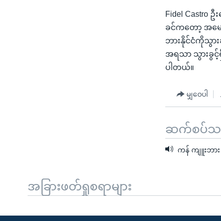
Fidel Castro ဦး
ခင်ကတော့ အမေရိက
ဘားနိုင်ငံကိုသွ
အရသာ သွားခွင့်ရ
ပါတယ်။
မျှဝေပါ
ဆက်စပ်သတင
ကန် ကျူးဘား 
အခြားဖတ်ရှုစရာများ