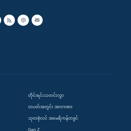
တိုင်းရင်းသတင်းလွှာ
တပတ်အတွင်း အားကစား
သုတစုံလင် အမေရိကန်တခွင်
Gen Z