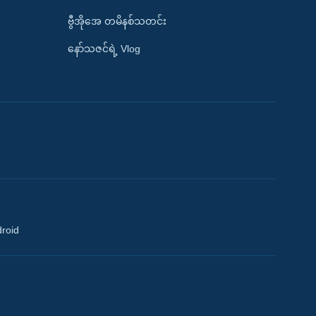
ဗွီအိုအေ တမိနစ်သတင်း
နော်သဇင်ရဲ့ Vlog
droid