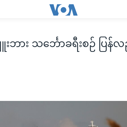
ူးဘား သင်္ဘောခရီးစဉ် ပြန်လ