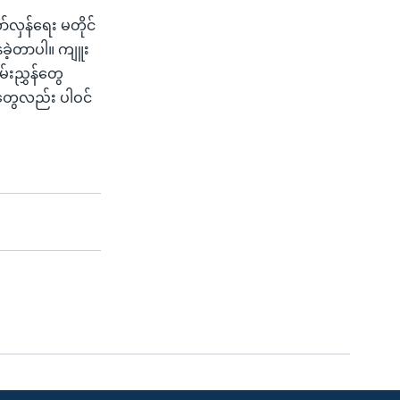
ာ်လှန်ရေး မတိုင်
ေခဲ့တာပါ။ ကျူး
်းညွှန်တွေ
ဉ်တွေလည်း ပါဝင်