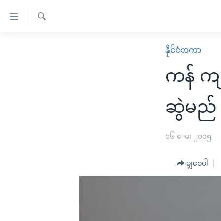
သုံး
ရ
ရှာဖွေ
လွယ်ကူ
မူလစာမျက်နှာ
နိုင်ငံတကာ
ရ
စေ
မြန်မာ
လာ
ကန် ကျ
သည့်
ဒ်
ကမ္ဘာ့သတင်းများ
Link
ဗွီဒီယို
နိုင်ငံတကာ
ဆွဲမည်
များ
သတင်းလွတ်လပ်ခွင့်
အမေရိကန်
ပင်မ
ရပ်ဝန်းတခု လမ်းတခု အလွန်
တရုတ်
၀၆ ေမ၊ ၂၀၁၅
အကြောင်းအရာ
အင်္ဂလိပ်စာလေ့လာမယ်
အစ္စရေး-ပါလက်စတိုင်း
သို့
မျှဝေပါ
အပတ်စဉ်ကဏ္ဍများ
အမေရိကန်သုံးအီဒီယံ
ကျော်
ကြည့်
ရေဒီယိုနှင့်ရုပ်သံ အချက်အလက်များ
မကြေးမုံရဲ့ အင်္ဂလိပ်စာ
ရေဒီယို
ရန်
ရေဒီယို/တီဗွီအစီအစဉ်
ရုပ်ရှင်ထဲက အင်္ဂလိပ်စာ
တီဗွီ
ပင်မ