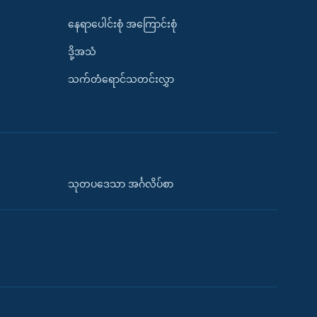
နေရာပေါင်းစုံ အကြောင်းစုံ
ဒို့အသံ
သက်တံရောင်သတင်းလွှာ
သုတပဒေသာ အင်္ဂလိပ်စာ