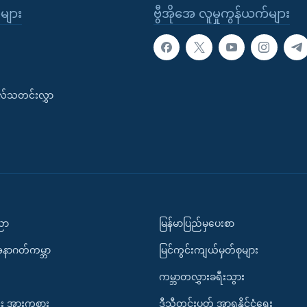
ုများ
ဗွီအိုအေ လူမှုကွန်ယက်များ
းလ်သတင်းလွှာ
ပညာ
မြန်မာပြည်မှပေးစာ
အနာဂတ်ကမ္ဘာ
မြင်ကွင်းကျယ်မှတ်စုများ
ကမ္ဘာတလွှားခရီးသွား
း အားကစား
ဒီသီတင်းပတ် အာရှနိုင်ငံရေး