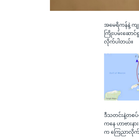
အမေရိကန်နဲ့ ကျ
ကြိုးပမ်းဆောင်ရွ
လိုက်ပါတယ်။
ဒီသတင်းနဲ့တစပ
ကနေ ဟာဗားနားမြ
က ကြေညာလိုက