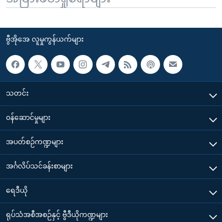
ဗွီအိုအေ လူမှုကွန်ယက်များ
သတင်း
၀န်ဆောင်မှုများ
အပတ်စဉ်ကဏ္ဍများ
အင်္ဂလိပ်သင်ခန်းစာများ
ရေဒီယို
ရုပ်သံအစီအစဉ်နှင့် ဗွီဒီယိုကဏ္ဍများ