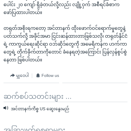
ပေါင်း ၂၀ ကျော် ရှိခဲ့တယ်လို့လည်း လျိူ့ဝှက် အစီရင်ခံစာက
ဖော်ပြထားပါတယ်။
တရုတ်အစိုးရကတော့ အင်တာနက် ထိုးဖောက်ဝင်ရောက်မှုတွေနဲ့
ပတ်သက်လို့ အခိုင်အမာ ငြင်းဆန်ထားတာဖြစ်သလို၊ တရုတ်နိုင်ငံ
ရဲ့ ကာကွယ်ရေးဆိုင်ရာ ဝဘ်ဆိုဒ်တွေကို အမေရိကန်က ဟက်ကာ
တွေရဲ့ တိုက်ခိုက်တာကိုတောင် ခံနေရတဲ့အကြောင်း ပြန်လှန်စွပ်စွဲ
နေတာ ဖြစ်ပါတယ်။
မျှဝေပါ
Follow us
ဆက်စပ်သတင်းများ ...
အင်တာနက်ကိစ္စ US ဆွေးနွေးမည်
အခြားဖတ်ရှုစရာများ