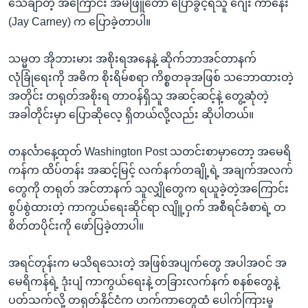
သေချာတဲ့ အကြောင်း အိမ်ဖြူတော် ပြောခွင့်ရသူ ဂျေး ကာနေး
(Jay Carney) က ပြောခဲ့တာပါ။
သမ္မတ အိုဘားမား အစိုးရအနေနဲ့ ဆိုက်ဘာအင်တာနက်
လုံခြုံရေးကို အဓိက စိုးရိမ်စရာ ကိစ္စတခုအဖြစ် သဘောထားတဲ့
အတိုင်း တရုတ်အစိုးရ တာဝန်ရှိသူ အဆင့်ဆင့်နဲ့ တွေ့ဆုံတဲ့
အခါတိုင်းမှာ ပြောဆိုလေ့ ရှိတယ်လို့လည်း ဆိုပါတယ်။
တနင်္လာနေ့ထုတ် Washington Post သတင်းစာမှာတော့ အမေရိ
ကန်က ထိပ်တန်း အဆင့်မြင့် လက်နက်တချို့ရဲ့ အချက်အလက်
တွေကို တရုတ် အင်တာနက် သူလျှိုတွေက ရယူခဲ့တဲ့အကြောင်း
စွပ်စွဲထားတဲ့ ကာကွယ်ရေးဆိုင်ရာ လျိူ့ဝှက် အစီရင်ခံစာရဲ့ တ
စိတ်တပိုင်းကို ဖော်ပြခဲ့တာပါ။
အရင်တုန်းက မသိရသေးတဲ့ အဖြစ်အပျက်တွေ အပါအဝင် အ
မေရိကန်ရဲ့ ဒုံးပျံ ကာကွယ်ရေးနဲ့ တခြားလက်နက် စနစ်တွေနဲ့
ပတ်သက်လို့ တရုတ်နိုင်ငံက ဟက်ကာတွေထံ ပေါက်ကြားမှု