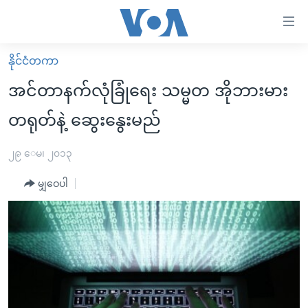
သုံး
ရ
လွယ်ကူ
နိုင်ငံတကာ
မူလစာမျက်နှာ
စေ
အင်တာနက်လုံခြုံရေး သမ္မတ အိုဘားမား
မြန်မာ
သည့်
တရုတ်နဲ့ ဆွေးနွေးမည်
ကမ္ဘာ့သတင်းများ
Link
ဗွီဒီယို
နိုင်ငံတကာ
၂၉ ေမ၊ ၂၀၁၃
များ
သတင်းလွတ်လပ်ခွင့်
အမေရိကန်
ပင်မ
မျှဝေပါ
ရပ်ဝန်းတခု လမ်းတခု အလွန်
တရုတ်
အကြောင်းအရာ
သို့
အင်္ဂလိပ်စာလေ့လာမယ်
အစ္စရေး-ပါလက်စတိုင်း
ကျော်
အပတ်စဉ်ကဏ္ဍများ
အမေရိကန်သုံးအီဒီယံ
ကြည့်
ရေဒီယိုနှင့်ရုပ်သံ အချက်အလက်များ
မကြေးမုံရဲ့ အင်္ဂလိပ်စာ
ရေဒီယို
ရန်
ပင်မ
ရေဒီယို/တီဗွီအစီအစဉ်
ရုပ်ရှင်ထဲက အင်္ဂလိပ်စာ
တီဗွီ