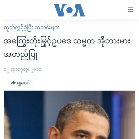
သုံး
ရ
လွယ်ကူ
ထုတ်လွှင့်ခဲ့ပြီး သတင်းများ
မူလစာမျက်နှာ
စေ
အကြွေးတိုးမြှင့်ဥပဒေ သမ္မတ အိုဘားမား
မြန်မာ
သည့်
အတည်ပြု
ကမ္ဘာ့သတင်းများ
Link
ဗွီဒီယို
နိုင်ငံတကာ
၀၂ ၾသဂုတ္၊ ၂၀၁၁
များ
သတင်းလွတ်လပ်ခွင့်
အမေရိကန်
ပင်မ
မျှဝေပါ
ရပ်ဝန်းတခု လမ်းတခု အလွန်
တရုတ်
အကြောင်းအရာ
သို့
အင်္ဂလိပ်စာလေ့လာမယ်
အစ္စရေး-ပါလက်စတိုင်း
ကျော်
အပတ်စဉ်ကဏ္ဍများ
အမေရိကန်သုံးအီဒီယံ
ကြည့်
ရေဒီယိုနှင့်ရုပ်သံ အချက်အလက်များ
မကြေးမုံရဲ့ အင်္ဂလိပ်စာ
ရေဒီယို
ရန်
ပင်မ
ရေဒီယို/တီဗွီအစီအစဉ်
ရုပ်ရှင်ထဲက အင်္ဂလိပ်စာ
တီဗွီ