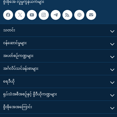
ဗွီအိုအေ လူမှုကွန်ယက်များ
သတင်း
၀န်ဆောင်မှုများ
အပတ်စဉ်ကဏ္ဍများ
အင်္ဂလိပ်သင်ခန်းစာများ
ရေဒီယို
ရုပ်သံအစီအစဉ်နှင့် ဗွီဒီယိုကဏ္ဍများ
ဗွီအိုအေအကြောင်း