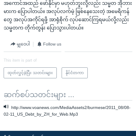
အကောင်အထည် ဖော်နိုင်မှာ မဟုတ်ဘူးလို့လည်း သမ္မတ အိုဘား
မားက ပြောပါတယ်။ အလုပ်လက်မဲ့ ဖြစ်နေသေးတဲ့ အမေရိကန်
တွေ အလုပ်အကိုင်ရဖို့ အာရုံစိုက် လုပ်ဆောင်ကြရမယ်လို့လည်း
သမ္မတက တိုက်တွန်း ပြောသွားပါတယ်။
မျှဝေပါ
Follow us
This item is part of
ထုတ်လွှင့်ခဲ့ပြီး သတင်းများ
နိုင်ငံတကာ
ဆက်စပ်သတင်းများ ...
http://www.voanews.com/MediaAssets2/burmese/2011_08/08-
02-11_US_Debt_by_ZH_for_Web.Mp3