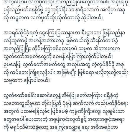
အတွင်းမှာပဲ လက်မှတ်ထိုး အတည်ပြုပေးလိုက်တာပါ။ အစိုးရ ပုံ
မှန်လည်ပတ်နေနိုင်ဖို့ ငွေကုန်ခါနီး ၁၀ နာရီလောက် အလိုမှာ အခု
လို သမ္မတက လက်မှတ်ထိုးလိုက်တာလို့ ဆိုပါတယ်။
အခုရင်ဆိုင်ခဲ့ရတဲ့ ငွေကြေးပြဿနာဟာ စီးပွားရေး ပြန်လည်နာ
လန်ထူလာဖို့ အဟန့်အတားတခု ဖြစ်တယ်လို့ ဆီးနိတ်က မဲခွဲ
အတည်ပြုပြီး သိပ်မကြာခင်လေးမှာပဲ သမ္မတ အိုဘားမားက
လွှတ်တော်အမတ်တွေကို ဝေဖန် ပြောကြားလိုက်ပါတယ်။
ဥပဒေပြု လွှတ်တော်အမတ်တွေ အလုပ်အတူ တွဲလုပ်နိုင်ဖို့ အခု
လို ကပ်ဘေးကြုံရလုနီးပါး အဖြစ်မျိုး ဖြစ်စရာ မလိုဘူးလို့လည်း
သမ္မတက ပြောပါတယ်။
လွှတ်တော်ခေါင်းဆောင်တွေနဲ့ အိမ်ဖြူတော်အကြား ရရှိခဲ့တဲ့
သဘောတူညီမှုဟာ တိုင်းပြည် ပုံမှန် ဆက်လက် လည်ပတ်နိုင်ရေး
အတွက် ပထမခြေလှမ်း ဖြစ်ပေမဲ့ ကုမ္ပဏီကြီးတွေ၊ လူချမ်းသာ
တွေအပေါ် ပေးထားတဲ့ အခွန်ကင်းလွတ်ခွင့် အထူးအခွင့်အရေး
ကို မရုပ်သိမ်းဘဲနဲ့တော့ အကြွေးလျှော့ချရေး အစီအစဉ်ဟာ