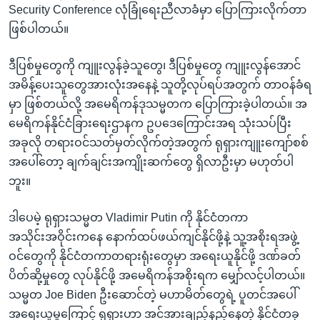
Security Conference လုံခြုံရေးညီလာခံမှာ ပြောကြားလိုက်တာ
ဖြစ်ပါတယ်။
ဒီပြစ်မှုတွေကို ကျူးလွန်ခဲ့သူတွေ၊ ဒီပြစ်မှုတွေ ကျူးလွန်အောင်
အမိန့်ပေးသူတွေအားလုံးအနေနဲ့ သူတို့လုပ်ရပ်အတွက် တာဝန်ခံရ
မှာ ဖြစ်တယ်လို့ အမေရိကန်ဒုသမ္မတက ပြောကြားခဲ့ပါတယ်။ အ
မေရိကန်နိုင်ငံခြားရေးဌာနက ဥပဒေကြောင်းအရ သုံးသပ်ပြီး
အခုလို တရားဝင်သတ်မှတ်လိုက်တဲ့အတွက် ရုရှားကျူးကျော်စစ်
အပေါ်တော့ ချက်ချင်းအကျိုးဆက်တွေ ရှိလာဦးမှာ မဟုတ်ပါ
ဘူး။
ဒါပေမဲ့ ရုရှားသမ္မတ Vladimir Putin ကို နိုင်ငံတကာ
အသိုင်းအဝိုင်းကနေ နောက်ထပ်ဖယ်ကျင်နိုင်ဖို့နဲ့ သူ့အစိုးရအဖွဲ့
ဝင်တွေကို နိုင်ငံတကာတရားရုံးတွေမှာ အရေးယူနိုင်ဖို့ ဒဏ်ခတ်
ပိတ်ဆို့မှုတွေ လုပ်နိုင်ဖို့ အမေရိကန်အစိုးရက မျှော်လင့်ပါတယ်။
သမ္မတ Joe Biden ဦးဆောင်တဲ့ မဟာမိတ်တွေရဲ့ ပူတင်အပေါ်
အရေးယူမှုကြောင့် ရုရှားဟာ အင်အားချည့်နည့်နေတဲ့ နိုင်ငံတခု