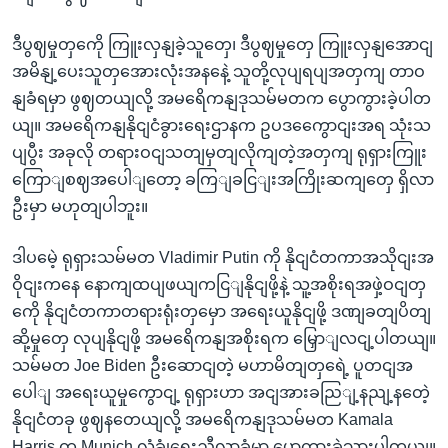
ဒီပွဈမှုတှကေို ကြူးလှနျခဲ့သူတှေ၊ ဒီပွဈမှုတှေ ကြူးလှနျအောငျ
အမိနျ့ပေးသူတှအေားလုံးအနနေဲ့ သူတို့လုပျရပျအတှကျ တာဝ
နျခံရမှာ ဖွဈတယျလို့ အမရေိကနျဒုသမ်မတက ပွောကွားခဲ့ပါတ
ယျ။ အမရေိကနျနိုငျငံခွားရေးဌာနက ဥပဒကွေောငျးအရ သုံးသ
ပျပွီး အခုလို တရားဝငျသတျမှတျလိုကျတဲ့အတှကျ ရုရှားကြူး
ကြောျစဈအပေါျတော့ ခကြျခငြျးအကြိုးဆကျတှေ ရှိလာ
ဦးမှာ မဟုတျပါဘူး။
ဒါပမေဲ့ ရုရှားသမ်မတ Vladimir Putin ကို နိုငျငံတကာအသိုငျးအ
ဝိုငျးကနေ နောကျထပျဖယျကငြျနိုငျဖို့နဲ့ သူ့အစိုးရအဖှဲ့ဝငျတှ
ကေို နိုငျငံတကာတရားရုံးတှမှော အရေးယူနိုငျဖို့ ဒဏျခတျပိတျ
ဆို့မှုတှေ လုပျနိုငျဖို့ အမရေိကနျအစိုးရက မြှောျလငျ့ပါတယျ။
သမ်မတ Joe Biden ဦးဆောငျတဲ့ မဟာမိတျတှရေဲ့ ပူတငျအ
ပေါျ အရေးယူမှုကွောငျ့ ရုရှားဟာ အငျအားခညြျ့နညျ့နတေဲ့
နိုငျငံတခု ဖွဈနတေယျလို့ အမရေိကနျဒုသမ်မတ Kamala
Harris က Munich လုံခွုံရေးညီလာခံမှာ ပွောကွားခဲ့သှားပါတယျ။