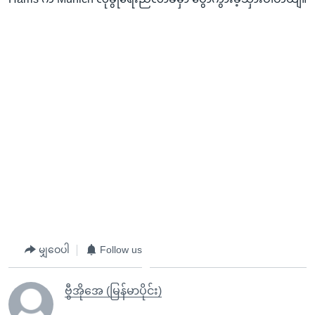
မျှဝေပါ
Follow us
ဗွီအိုအေ (မြန်မာပိုင်း)