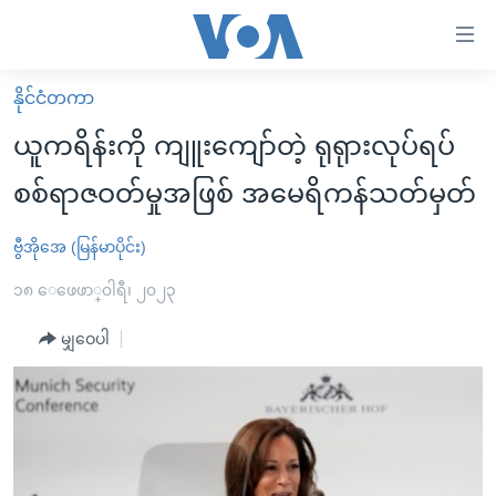
သုံး
ရ
လွယ်ကူ
နိုင်ငံတကာ
မူလစာမျက်နှာ
စေ
ယူကရိန်းကို ကျူးကျော်တဲ့ ရုရုားလုပ်ရပ်
မြန်မာ
သည့်
စစ်ရာဇဝတ်မှုအဖြစ် အမေရိကန်သတ်မှတ်
ကမ္ဘာ့သတင်းများ
Link
ဗွီဒီယို
နိုင်ငံတကာ
ဗွီအိုအေ (မြန်မာပိုင်း)
များ
သတင်းလွတ်လပ်ခွင့်
အမေရိကန်
၁၈ ေဖေဖာ္၀ါရီ၊ ၂၀၂၃
ပင်မ
ရပ်ဝန်းတခု လမ်းတခု အလွန်
တရုတ်
အကြောင်းအရာ
မျှဝေပါ
သို့
အင်္ဂလိပ်စာလေ့လာမယ်
အစ္စရေး-ပါလက်စတိုင်း
ကျော်
အပတ်စဉ်ကဏ္ဍများ
အမေရိကန်သုံးအီဒီယံ
ကြည့်
ရေဒီယိုနှင့်ရုပ်သံ အချက်အလက်များ
မကြေးမုံရဲ့ အင်္ဂလိပ်စာ
ရေဒီယို
ရန်
ပင်မ
ရေဒီယို/တီဗွီအစီအစဉ်
ရုပ်ရှင်ထဲက အင်္ဂလိပ်စာ
တီဗွီ