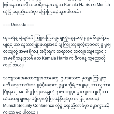
ဖြစ်နေတယ်လို့ အမေရိကန်ဒုသမ္မတ Kamala Harris က Munich
လုံခြုံရေးညီလာခံမှာ ပြောကြားခဲ့သွားပါတယ်။
=== Unicode ===
ယူကရိနျးနိုငျငံကို ကြူးကြောျစဈတိုကျနတေဲ့ ရုရှားနိုငျငံရဲ့လု
ပျရပျဟာ လူသားမြိုးနှယျအပေါျ ကြူးလှနျတဲ့ရာဇဝတျမှု ဖွဈ
တယျလို့ အမရေိကနျအစိုးရက တရားဝငျသတျမှတျကွောငျး
အမရေိကနျဒုသမ်မတ Kamala Harris က ဒီကနေ့ ကွညောလို
ကျပါတယျ။
သကျသအေထောကျအထားတှေ၊ ဥပဒသေတျမှတျခကြျတှ
ကေို လေ့လာသုံးသပျခဲ့ပွီးနောကျရုရှားတို့ရဲ့လုပျရပျဟာ လူသား
မြိုးနှယျအပေါျ ကြူးလှနျတဲ့ ရာဇဝတျမှုမွောကျတယျဆိုတာ
သံသယဖွဈစရာ မရှိဘူးလို့ ဂြာမနီနိုငျငံမှာ ကငြျးပနတေဲ့
Munich Security Conference လုံခွုံရေးညီလာခံမှာ ပွောကွားလို
ကျတာ ဖွဈပါတယျ။