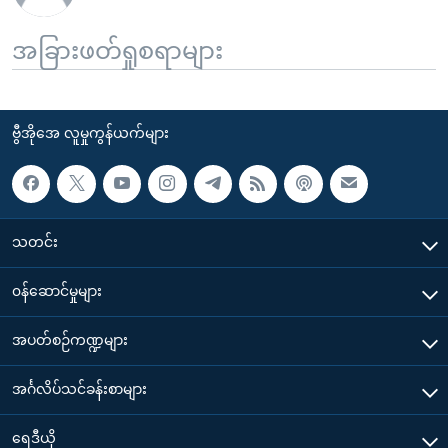
အခြားဖတ်ရှုစရာများ
ဗွီအိုအေ လူမှုကွန်ယက်များ
သတင်း
၀န်ဆောင်မှုများ
အပတ်စဉ်ကဏ္ဍများ
အင်္ဂလိပ်သင်ခန်းစာများ
ရေဒီယို