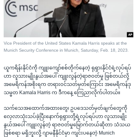
အ
သုတပဒေသာ အင်္ဂလိပ်စာ
ညွန်း
Learning English
စာမျက်နှာ
သို့
ဗွီအိုအေ လူမှုကွန်ယက်များ
ကျော်
ကြည့်
Vice President of the United States Kamala Harris speaks at the
Munich Security Conference in Munich, Saturday, Feb. 18, 2023.
ရန်
ဘာသာစကားများ
ရှာဖွေ
ယူကရိန်းနိုင်ငံကို ကျူးကျော်စစ်တိုက်နေတဲ့ ရုရှားနိုင်ငံရဲ့လုပ်ရပ်
ရန်
ဟာ လူသားမျိုးနွယ်အပေါ် ကျူးလွန်တဲ့ရာဇဝတ်မှု ဖြစ်တယ်လို့
နေရာ
အမေရိကန်အစိုးရက တရားဝင်သတ်မှတ်ကြောင်း အမေရိကန်ဒု
သို့
သမ္မတ Kamala Harris က ဒီကနေ့ ကြေညာလိုက်ပါတယ်။
ကျော်
ရန်
သက်သေအထောက်အထားတွေ၊ ဥပဒေသတ်မှတ်ချက်တွေကို
လေ့လာသုံးသပ်ခဲ့ပြီးနောက်ရုရှားတို့ရဲ့လုပ်ရပ်ဟာ လူသားမျိုး
နွယ်အပေါ် ကျူးလွန်တဲ့ ရာဇဝတ်မှုမြောက်တယ်ဆိုတာ သံသယ
ဖြစ်စရာ မရှိဘူးလို့ ဂျာမနီနိုင်ငံမှာ ကျင်းပနေတဲ့ Munich