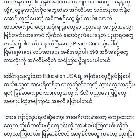
သင်တန်းတွေပါ။ မြန်မာနိုင်ငံထဲမှာ ကျောင်းသားတွေအနေနဲ့ သူ
တို့ရဲ့ လူမှုအသိုင်းဝိုင်းတွေထဲမှာ အင်္ဂလိပ်စာ သင်တန်းတက်နိုင်
အောင် ကူညီပေးတဲ့ အစီအစဉ်တွေ ရှိပါတယ်။ နောက်
စာသင်ကျောင်းတွေ၊ အစိုးရ ရုံးတွေမှာ ပညာရေး အရည်အသွေး
မြင့်တက်လာအောင် လိုက်လံ ဆောင်ရွက်ပေးနေတဲ့ ပညာရှင်တွေ
လည်း ရှိပါတယ်။ နောက်ပြီးတော့ Peace Corp လို့ခေါ်တဲ့
ငြိမ်းချမ်းရေး လုပ်အားပေး အစီအစဉ်ပါ။ အဲဒီ အစီအစဉ်တွေ
အားလုံးကို အင်္ဂလိပ်လိုဘဲ သင်ကြား ပို့ချပေးပါတယ်။"
ဒေါ်ဇာနည်လွင်ဟာ Education USA ရဲ့ အကြံပေးပုဂ္ဂိုလ်ဖြစ်ပါ
တယ်။ သူက အမေရိကန်မှာ တက္ကသိုလ်တွေကို သွားလေ့လာခွင့်မ
ရတဲ့ မြန်မာကျောင်းသားတွေအတွက် ဒီလို ပညာရေးပြပွဲတွေ
အရေးပါတဲ့အကြောင်း အခုလို ပြောပါတယ်။
"ဘာကြောင့်လုပ်ရလဲဆိုတော့၊ အမေရိကားမှာတော့ ကျောင်းသား
တွေက ကိုယ်တက်မယ့်ကျောင်းကို သွားစုံစမ်းကြတယ်၊ လိုက်
လေ့လာကြတယ်။ မြန်မာနိုင်ငံလို အာရှနိုင်ငံတွေ ကတော့ သွားပြီး