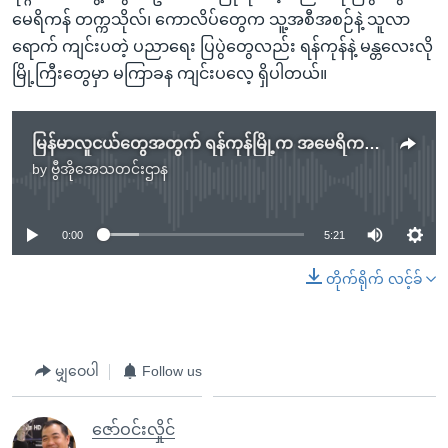
မေရိကန် တက္ကသိုလ်၊ ကောလိပ်တွေက သူ့အစီအစဉ်နဲ့ သူလာ
ရောက် ကျင်းပတဲ့ ပညာရေး ပြပွဲတွေလည်း ရန်ကုန်နဲ့ မန္တလေးလို
မြို့ကြီးတွေမှာ မကြာခန ကျင်းပလေ့ ရှိပါတယ်။
မြန်မာလူငယ်တွေအတွက် ရန်ကုန်မြို့က အမေရိကန် ပညာရေးပြပွဲ
by
ဗွီအိုအေသတင်းဌာန
No media source currently available
0:00
5:21
တိုက်ရိုက် လင့်ခ်
မျှဝေပါ
Follow us
ဇော်ဝင်းလှိုင်