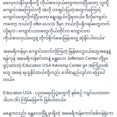
မလေ့လာနိုင်မှာစိုးလို့ ကိုယ်စားလှယ်တွေကလာပြီးတော့ သူတို့
ကျောင်းအကြောင်းကို အဲလို လာရှင်းပြတဲ့အတွက်ကြောင့်
ကျောင်းတွေလိုက်ပြီးတော့ ရွေးချယ်လို့ရတယ်။ ဒီလိုကျောင်း
ကတော့ ဘယ်လို offer ပေးလဲ၊ ဒီမှာ ဘယ်လိုပရိုဂရမ်တွေတက်
လို့ရလဲ ၊ ကျောင်းသားတွေကိုယ်တိုင်က ကျောင်းက
ကိုယ်စားလှယ်တွေနဲ့ တိုက်ရိုက်မေးမြန်းတွေ့ ဆုံနိုင်ပါတယ်။"
အမေရိကန်မှာ ကျောင်းတက်လိုကြတဲ့ မြန်မာလူငယ်တွေအနေနဲ့
ရန်ကုန် အမေရိကန်စင်တာနဲ့ မန္တလေး Jefferson Center တို့မှာ
ဖွင့်ထားတဲ့ Education USA Advising Center မှာ အကြံဉာဏ်
တွေ အခမဲ့ ရယူနိုင်တယ်လို့လည်း ဒေါ်ဇာနည်လွင်က ပြောပါ
တယ်။
Education USA - ပညာရေးပြပွဲတွေကို နှစ်စဉ် ကျင်းပလာတာ
ဒါဟာ (၆) ကြိမ်မြောက် ဖြစ်ပါတယ်။
မနေ့ကလည်း မန္တလေးမြို့မှာရှိတဲ့ အမေရိကန်ကောင်စစ်ဝန်ရုံးက