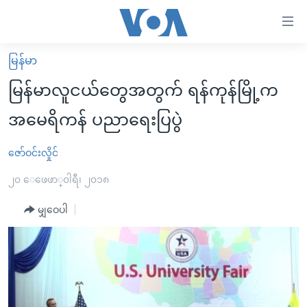
သုံး
ရ
လွယ်ကူ
မြန်မာ
မူလစာမျက်နှာ
စေ
မြန်မာလူငယ်တွေအတွက် ရန်ကုန်မြို့က
မြန်မာ
သည့်
အမေရိကန် ပညာရေးပြပွဲ
ကမ္ဘာ့သတင်းများ
Link
ဗွီဒီယို
နိုင်ငံတကာ
ဇော်ဝင်းလှိုင်
များ
သတင်းလွတ်လပ်ခွင့်
အမေရိကန်
၂၀ ေဖေဖာ္၀ါရီ၊ ၂၀၁၈
ပင်မ
ရပ်ဝန်းတခု လမ်းတခု အလွန်
တရုတ်
အကြောင်းအရာ
မျှဝေပါ
သို့
အင်္ဂလိပ်စာလေ့လာမယ်
အစ္စရေး-ပါလက်စတိုင်း
ကျော်
အပတ်စဉ်ကဏ္ဍများ
အမေရိကန်သုံးအီဒီယံ
ကြည့်
ရေဒီယိုနှင့်ရုပ်သံ အချက်အလက်များ
မကြေးမုံရဲ့ အင်္ဂလိပ်စာ
ရေဒီယို
ရန်
ပင်မ
ရေဒီယို/တီဗွီအစီအစဉ်
ရုပ်ရှင်ထဲက အင်္ဂလိပ်စာ
တီဗွီ