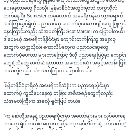
တဲ့ ပညာသင်ဆုတွေ မြန်မာ ကျောင်းသားတွေအတွက် ထောက်ပံ့
ပေးနေတာတွေ ရှိသလို၊ မြန်မာနိုင်ငံအတွင်းမှာဘဲ တက္ကသိုလ်
တက်နေပြီး Semester တခုလောက် အမေရိကန်မှာ သွားရောက်
သင်ကြားခွင့်ရှိတဲ့ ပညာသင်ဆု ထောက်ပံ့ပေးတာမျိုးတွေ ပြုလုပ်
နေကြောင်းလည်း သံအမတ်ကြီး Scot Marciel က ပြောပါတယ်။
ဒါပေမယ့် အမေရိကန်နိုင်ငံမှာ ကျောင်းတက်ကြသူ အများစု
အတွက် တက္ကသိုလ်၊ ကောလိပ်တွေက ပညာသင်ဆုတွေ
ထောက်ပံ့ပေးတာ များတာကြောင့် ဒီလို ပညာရေးပြပွဲမှာ ကျောင်း
တွေနဲ့ ထိတွေ့ ဆက်ဆံရတာဟာ အကောင်းဆုံး အခွင့်အလန်း ဖြစ်
တယ်လို့လည်း သံအမတ်ကြီးက ပြောပါတယ်။
မြန်မာနိုင်ငံမှာရှိတဲ့ အမေရိကန်သံရုံးက ပညာရေးပိုင်းမှာ
ထောက်ပံ့ ကူညီပေးနေတဲ့ တခြား အစီအစဉ်တွေကိုလည်း
သံအမတ်ကြီးက အခုလို ရှင်းပြပါတယ်။
"ကျနော်တို့အနေနဲ့ ပညာရေးပိုင်းမှာ အတော်များများ လုပ်ပေးနေ
တာတွေ ရှိပါတယ်။ အထူးသဖြင့်တော့ အင်္ဂလိပ်စာနဲ့ ပတ်သက်တဲ့