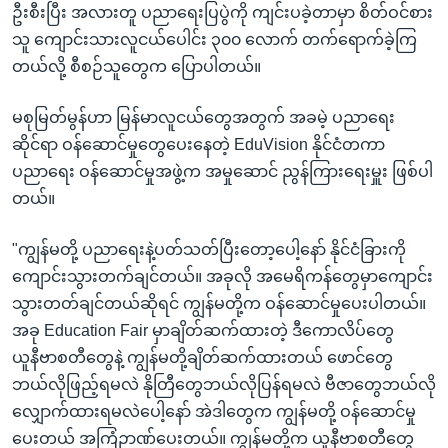
ဦးစီးပြီး အလားတူ ပညာရေးပြပွဲကို ကျင်းပခဲ့တာမှာ စိတ်ဝင်စား
သူ ကျောင်းသားလူငယ်ပေါင်း ၃၀၀ လောက် တက်ရောက်ခဲ့ကြ
တယ်လို့ စီစဉ်သူတွေက ပြောပါတယ်။
မစုမြတ်မွန်ဟာ မြန်မာလူငယ်တွေအတွက် အခမဲ့ ပညာရေး
ဆိုင်ရာ ဝန်ဆောင်မှုတွေပေးနေတဲ့ EduVision နိုင်ငံတကာ
ပညာရေး ဝန်ဆောင်မှုအဖွဲ့က အမှုဆောင် ညွန်ကြားရေးမှူး ဖြစ်ပါ
တယ်။
"ကျွန်မတို့ ပညာရေးနဲ့ပတ်သတ်ပြီးတော့ပေါ့နော် နိုင်ငံခြားကို
ကျောင်းသွားတက်ချင်တယ်။ အခုလို အမေရိကန်တွေမှာကျောင်း
သွားတတ်ချင်တယ်ဆိုရင် ကျွန်မတို့က ဝန်ဆောင်မှုပေးပါတယ်။
အခု Education Fair မှာချိတ်ဆက်ထားတဲ့ ဒီကောလိပ်တွေ
ယူနီဗာစတီတွေနဲ့ ကျွန်မတို့ချိတ်ဆက်ထားတယ် ဖောင်တွေ
ဘယ်လိုဖြည့်ရမလဲ နိုတြီတွေဘယ်လိုပြန်ရမလဲ ဗီဇာတွေဘယ်လို
လျှောက်ထားရမလဲပေါ့နော် အဲဒါတွေက ကျွန်မတို့ ဝန်ဆောင်မှု
ပေးတယ် အကြံဉာဏ်ပေးတယ်။ ကျွန်မတို့က ယူနီဗာစတီတွေ