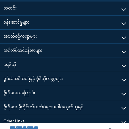
သတင်း
၀န်ဆောင်မှုများ
အပတ်စဉ်ကဏ္ဍများ
အင်္ဂလိပ်သင်ခန်းစာများ
ရေဒီယို
ရုပ်သံအစီအစဉ်နှင့် ဗွီဒီယိုကဏ္ဍများ
ဗွီအိုအေအကြောင်း
ဗွီအိုအေ မိုဘိုင်းလ်အက်ပ်များ ဒေါင်းလုတ်ယူရန်
Other Links