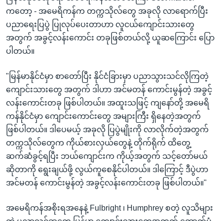
ကတော့ - အမေရိကန်က တက္ကသိုလ်တွေ အခုလို လာရောက်ပြီး
ပညာရေးပြပွဲ ပြုလုပ်ပေးတာဟာ လူငယ်ကျောင်းသားတွေ
အတွက် အခွင့်လန်းကောင်း တခုဖြစ်တယ်လို့ ယူဆကြောင်း ပြော
ပါတယ်။
"မြန်မာနိုင်ငံမှာ စာတော်ပြီး နိုင်ငံခြားမှာ ပညာသွားသင်လိုကြတဲ့
ကျောင်းသားတွေ အတွက် ဒါဟာ အင်မတန် ကောင်းမွန်တဲ့ အခွင့်
လန်းကောင်းတခု ဖြစ်ပါတယ်။ အထူးသဖြင့် ကျနော်တို့ အမေရိ
ကန်နိုင်ငံမှာ ကျောင်းကောင်းတွေ အများကြီး ရှိနေတဲ့အတွက်
ဖြစ်ပါတယ်။ ဒါပေမယ့် အခုလို ပြပွဲမျိုးကို လာလိုက်တဲ့အတွက်
တက္ကသိုလ်တွေက ကိုယ်စားလှယ်တွေနဲ့ တိုက်ရိုက် ထိတွေ့
ဆက်ဆံခွင့်ရပြီး ဘယ်ကျောင်းက ကိုယ့်အတွက် သင့်တော်မယ်
ဆိုတာကို ရွေးချယ်ဖို့ လွယ်ကူစေနိုင်ပါတယ်။ ဒါကြောင့် ဒီပွဲဟာ
အင်မတန် ကောင်းမွန်တဲ့ အခွင့်လန်းကောင်းတခု ဖြစ်ပါတယ်။"
အမေရိကန်အစိုးရအနေနဲ့ Fulbright ၊ Humphrey စတဲ့ လူသိများ