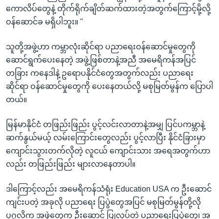
ကောလိပ်တွေနဲ့ တိုက်ရိုက်ချိတ်ဆက်ထားတဲ့အတွက်ကြောင့်မို့လို့
ဝန်ဆောင်ခ မရှိပါဘူး။ "
သူတို့အဖွဲ့ဟာ ကမ္ဘာလုံးဆိုင်ရာ ပညာရေးဝန်ဆောင်မှုတွေကို
ဆောင်ရွက်ပေးနေတဲ့ အဖွဲ့ဖြစ်တာနဲ့အညီ အမေရိကန်အပြင်
တခြား ကနေဒါနဲ့ ဥရောပနိုင်ငံတွေအတွက်လည်း ပညာရေး
ဆိုင်ရာ ဝန်ဆောင်မှုတွေကို ပေးနေတယ်လို့ မစုမြတ်မွန်က ပြောပါ
တယ်။
မြန်မာနိုင်ငံ တဖြည်းဖြည်း ပွင့်လင်းလာတာနဲ့အမျှ ပြင်ပကမ္ဘာနဲ့
ဆက်နွယ်မယ့် လမ်းကြောင်းတွေလည်း ပွင့်လာပြီး နိုင်ငံခြားမှာ
ကျောင်းသွားတက်လိုတဲ့ လူငယ် ကျောင်းသား အရေအတွက်ဟာ
လည်း တဖြည်းဖြည်း များလာနေတာပါ။
ဒါကြောင့်လည်း အမေရိကန်သံရုံး Education USA က ဦးဆောင်
ကျင်းပတဲ့ အခုလို ပညာရေး ပြပွဲတွေအပြင် မစုမြတ်မွန်တို့လို
ပုဂ္ဂလိက အဖွဲ့တွေက ဦးဆောင် ပြုလုပ်တဲ့ ပညာရေးပြပွဲတွေ၊ အ