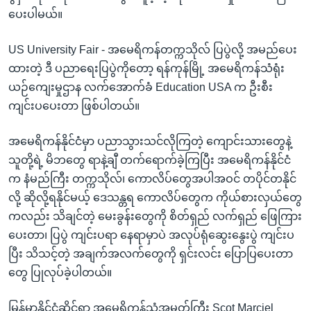
ပေးပါမယ်။
US University Fair - အမေရိကန်တက္ကသိုလ် ပြပွဲလို့ အမည်ပေး
ထားတဲ့ ဒီ ပညာရေးပြပွဲကိုတော့ ရန်ကုန်မြို့ အမေရိကန်သံရုံး
ယဉ်ကျေးမှုဌာန လက်အောက်ခံ Education USA က ဦးစီး
ကျင်းပပေးတာ ဖြစ်ပါတယ်။
အမေရိကန်နိုင်ငံမှာ ပညာသွားသင်လိုကြတဲ့ ကျောင်းသားတွေနဲ့
သူတို့ရဲ့ မိဘတွေ ရာနဲ့ချီ တက်ရောက်ခဲ့ကြပြီး အမေရိကန်နိုင်ငံ
က နံမည်ကြီး တက္ကသိုလ်၊ ကောလိပ်တွေအပါအဝင် တပိုင်တနိုင်
လို့ ဆိုလို့ရနိုင်မယ့် ဒေသန္တရ ကောလိပ်တွေက ကိုယ်စားလှယ်တွေ
ကလည်း သိချင်တဲ့ မေးခွန်းတွေကို စိတ်ရှည် လက်ရှည် ဖြေကြား
ပေးတာ၊ ပြပွဲ ကျင်းပရာ နေရာမှာပဲ အလုပ်ရုံဆွေးနွေးပွဲ ကျင်းပ
ပြီး သိသင့်တဲ့ အချက်အလက်တွေကို ရှင်းလင်း ပြောပြပေးတာ
တွေ ပြုလုပ်ခဲ့ပါတယ်။
မြန်မာနိုင်ငံဆိုင်ရာ အမေရိကန်သံအမတ်ကြီး Scot Marciel