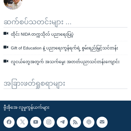
ဆက်စပ်သတင်းများ ...
ထိုင်း NIDA တက္ကသိုလ် ပညာရေးပြပွဲ
Gift of Education နဲ့ ပညာရေးကွန်ရက်ရဲ့ စွမ်းရည်မြှင့်သင်တန်း
လူငယ်တွေအတွက် အသက်မွေး အတတ်ပညာသင်တန်းကျောင်း
အခြားဖတ်ရှုစရာများ
ဗွီအိုအေ လူမှုကွန်ယက်များ