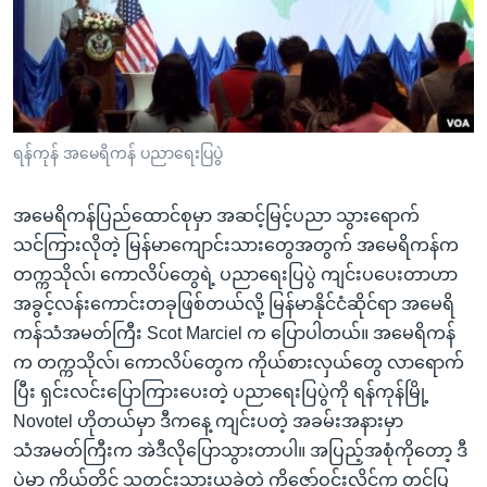
အ
သုတပဒေသာ အင်္ဂလိပ်စာ
ညွန်း
Learning English
စာမျက်နှာ
သို့
ဗွီအိုအေ လူမှုကွန်ယက်များ
ကျော်
ကြည့်
ရန်ကုန် အမေရိကန် ပညာရေးပြပွဲ
ရန်
ဘာသာစကားများ
ရှာဖွေ
အမေရိကန်ပြည်ထောင်စုမှာ အဆင့်မြင့်ပညာ သွားရောက်
ရန်
သင်ကြားလိုတဲ့ မြန်မာကျောင်းသားတွေအတွက် အမေရိကန်က
နေရာ
တက္ကသိုလ်၊ ကောလိပ်တွေရဲ့ ပညာရေးပြပွဲ ကျင်းပပေးတာဟာ
သို့
အခွင့်လန်းကောင်းတခုဖြစ်တယ်လို့ မြန်မာနိုင်ငံဆိုင်ရာ အမေရိ
ကျော်
ကန်သံအမတ်ကြီး Scot Marciel က ပြောပါတယ်။ အမေရိကန်
ရန်
က တက္ကသိုလ်၊ ကောလိပ်တွေက ကိုယ်စားလှယ်တွေ လာရောက်
ပြီး ရှင်းလင်းပြောကြားပေးတဲ့ ပညာရေးပြပွဲကို ရန်ကုန်မြို့
Novotel ဟိုတယ်မှာ ဒီကနေ့ ကျင်းပတဲ့ အခမ်းအနားမှာ
သံအမတ်ကြီးက အဲဒီလိုပြောသွားတာပါ။ အပြည့်အစုံကိုတော့ ဒီ
ပွဲမှာ ကိုယ်တိုင် သတင်းသွားယူခဲ့တဲ့ ကိုဇော်ဝင်းလှိုင်က တင်ပြ