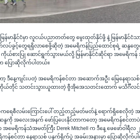
ြန်မာနိုင်ငံမှာ လူငယ်ပညာတတ်တွေ မွေးထုတ်နိုင်ဖို့ နဲ့ မြန်မာနိုင်ငံသ
်လပ်ခွင့်တွေရရှိလာစေဖို့ဆိုတဲ့ အမေရိကန်ပြည်ထောင်စုရဲ့ ဆန္ဒတွ
ုယ်စားပြု ဆောင်ရွက်သွားမယ်လို့ မြန်မာနိုင်ငံဆိုင်ရာ အမေရိကန
 က ပြောဆိုလိုက်ပါတယ်။
ော့ ဒီနေ့ကျင်းပတဲ့ အမေရိကန်စင်တာ အဆောက်အဦး မြေနေရာသစ် ပန္
ိုယ်တိုင် သတင်းသွားယူထားတဲ့ ဗွီအိုအေသတင်းထောက် မသိင်္ဂီ
ု ဒီမိုကရေစီလမ်းကြောင်းပေါ် တည့်တည့်မတ်မတ်နဲ့ ရောက်ရှိစေလိုတဲ့
 ဆန္ဒကို အလေးအနက် ဖော်ပြပေးနိုင်တာကတော့ အမေရိကန်စင်တာပဲ 
ုင်ရာ အမေရိကန်သံအမတ်ကြီး Derek Mitchell က ဒီနေ့ ဖေဖော်ဝါရီလ 
ိကန်စင်တာ နေရာသစ် ပန္နက်ရိုက်ပွဲ အခမ်းအနားမှာ ပြောဆိုလိုက်