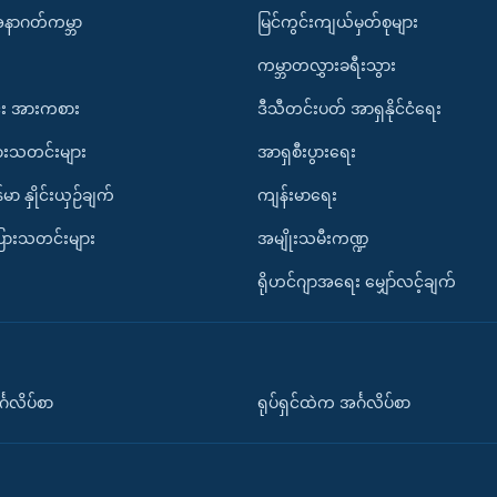
အနာဂတ်ကမ္ဘာ
မြင်ကွင်းကျယ်မှတ်စုများ
ကမ္ဘာတလွှားခရီးသွား
း အားကစား
ဒီသီတင်းပတ် အာရှနိုင်ငံရေး
ားသတင်းများ
အာရှစီးပွားရေး
်မာ နှိုင်းယှဉ်ချက်
ကျန်းမာရေး
ပြားသတင်းများ
အမျိုးသမီးကဏ္ဍ
ရိုဟင်ဂျာအရေး မျှော်လင့်ချက်
်္ဂလိပ်စာ
ရုပ်ရှင်ထဲက အင်္ဂလိပ်စာ