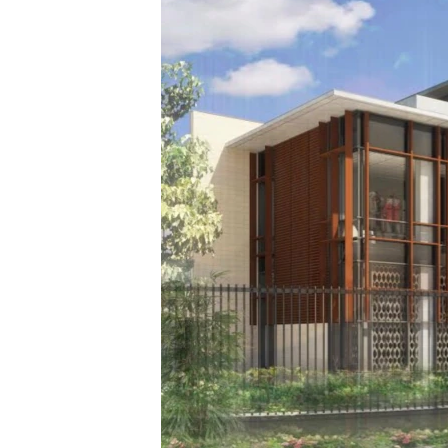
သုတပဒေသာ အင်္ဂလိပ်စာ
အ
ညွန်း
စာမျက်နှာ
သို့
ကျော်
ကြည့်
ရန်
ရှာဖွေ
ရန်
နေရာ
သို့
ကျော်
ရန်