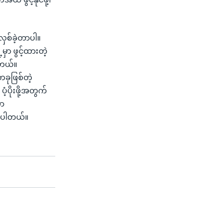
လှစ်ခဲ့တာပါ။
ှာ ဖွင့်ထားတဲ့
ါတယ်။
ုဖြစ်တဲ့
့ပိုးဖို့အတွက်
တာ
းပါတယ်။