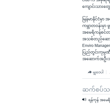
ကျောင်းသားတွေများ
မြန်မာနိုင်ငံမှ
ကမ္ဘာတဝန်းမှာ ဖ
အမေရိကန်စင်တ
အသစ်တည်ဆောက်မ
Enviro Manageme
ပြည်တွင်းကုမ္ပ
အဆောက်အဦးသစ် 
မျှဝေပါ
ဆက်စပ်သတင
ရန်ကုန် အမေရိ