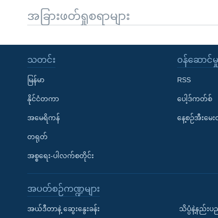
အခြားဖတ်ရှုစရာများ
သတင်း
၀န်ဆောင်မှ
မြန်မာ
RSS
နိုင်ငံတကာ
ပေါ့ဒ်ကတ်စ်
အမေရိကန်
နေ့စဉ်အီးမေ
တရုတ်
အစ္စရေး-ပါလက်စတိုင်း
အပတ်စဉ်ကဏ္ဍများ
အယ်ဒီတာနဲ့ ဆွေးနွေးခန်း
သိပ္ပံနဲ့နည်း