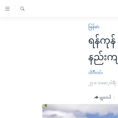
သုံး
ရ
ရှာဖွေ
လွယ်ကူ
မူလစာမျက်နှာ
မြန်မာ
ရ
စေ
မြန်မာ
လာ
ရန်ကုန
သည့်
ဒ်
ကမ္ဘာ့သတင်းများ
Link
ဗွီဒီယို
နိုင်ငံတကာ
နည်းကျ
များ
သတင်းလွတ်လပ်ခွင့်
အမေရိကန်
ပင်မ
ရပ်ဝန်းတခု လမ်းတခု အလွန်
တရုတ်
သိင်္ဂီလင်း
အကြောင်းအရာ
အင်္ဂလိပ်စာလေ့လာမယ်
အစ္စရေး-ပါလက်စတိုင်း
၂၅ ေဖေဖာ္၀ါရီ၊
သို့
အပတ်စဉ်ကဏ္ဍများ
အမေရိကန်သုံးအီဒီယံ
ကျော်
မျှဝေပါ
ကြည့်
ရေဒီယိုနှင့်ရုပ်သံ အချက်အလက်များ
မကြေးမုံရဲ့ အင်္ဂလိပ်စာ
ရေဒီယို
ရန်
ရေဒီယို/တီဗွီအစီအစဉ်
ရုပ်ရှင်ထဲက အင်္ဂလိပ်စာ
တီဗွီ
ပင်မ