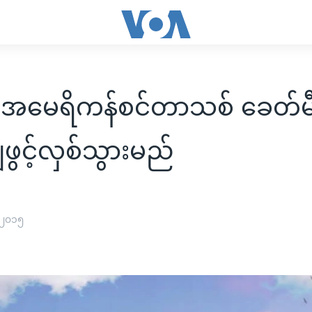
် အမေရိကန်စင်တာသစ် ခေတ်မ
ဖွင့်လှစ်သွားမည်
 ၂၀၁၅