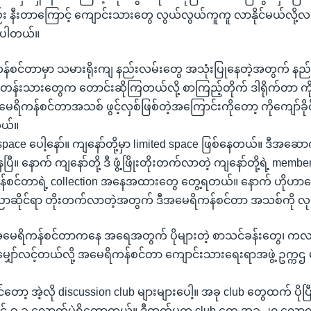
်း နီးတာကြောင့် ကျောင်းသားတွေ လွယ်လွယ်ကူကူ လာနိုင်မယ်လို
က်ပါတယ်။
်စင်တာမှာ သမားရိုးကျ နည်းလမ်းတွေ အသုံးပြုနေတဲ့အတွက် နည်းပညာ
်တန်းသားတွေက တောင်းဆိုကြတယ်လို့ စာကြည့်တိုက် ဒါရိုက်တာ ကို
ရိကန်စင်တာအသစ် ဖွင့်လှစ်ဖြစ်တဲ့အကြောင်းကိုတော့ ကိုကျော်ခိုင
တယ်။
ace ပေါ့နော်။ ကျနော်တို့မှာ limited space ဖြစ်နေတယ်။ ဒီ
ီ။ နောက် ကျနော်တို့ ဒီ ဖွံ့ဖြိုးတိုးတက်လာတဲ့ ကျနော်တို့ရဲ့ m
န်စင်တာရဲ့ collection အနေအထားတွေ တွေ့ရတယ်။ နောက် ဟိုဟာပ
းပညာဆိုင်ရာ တိုးတက်လာတဲ့အတွက် ဒီအမေရိကန်စင်တာ အသစ်ကို လု
အမေရိကန်စင်တာကနေ အရေအတွက် ပိုများတဲ့ စာသင်ခန်းတွေ၊ ကလပ
ု့ မျှော်လင့်တယ်လို့ အမေရိကန်စင်တာ ကျောင်းသားရေးရာအဖွဲ့ ဥက္ကဌ
ရင်တော့ အဲ့လို discussion club များများပေါ့။ အခု club တွေထက် ပိုပ
် ၉ ခု လောက်ပဲရှိတော့တယ်။ ဒီထက်မက club တွေ အခု ၂၀ လောက်အထိ ဖ