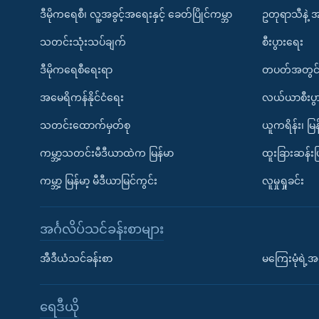
ဒီမိုကရေစီ၊ လူ့အခွင့်အရေးနှင့် ခေတ်ပြိုင်ကမ္ဘာ
ဥတုရာသီနဲ့ 
သတင်းသုံးသပ်ချက်
စီးပွားရေး
ဒီမိုကရေစီရေးရာ
တပတ်အတွင်
အမေရိကန်နိုင်ငံရေး
လယ်ယာစီးပွ
သတင်းထောက်မှတ်စု
ယူကရိန်း၊ မြန
ကမ္ဘာ့သတင်းမီဒီယာထဲက မြန်မာ
ထူးခြားဆန်း
ကမ္ဘာ့ မြန်မာ့ မီဒီယာမြင်ကွင်း
လူမှုရှုခင်း
အင်္ဂလိပ်သင်ခန်းစာများ
အီဒီယံသင်ခန်းစာ
မကြေးမုံရဲ့အင
ရေဒီယို