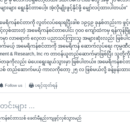
များ ရွေးနိုင်တာပေါ့။ အဲ့လိုမျိုးဖွင့်နိုင်ဖို့ မျှော်လင့်ထားပါတယ်။”
ာ အမေရိကန်စင်တာကို လွတ်လပ်ရေးရပြီးခါစ ၁၉၄၉ ခုနှစ်တည်းက ဖွင့်
ွင့်လှစ်ထားတဲ့ အမေရိကန်စင်တာပေါင်း ၇၀၀ ကျော်ထဲကမှ ရန်ကုန်မြို့မ
ာမှာ လာရောက် လေ့လာ ပညာသင်ကြားသူ အများဆုံးလည်း ဖြစ်ပ
ယ့် အမေရိကန်စင်တာကို အမေရိကန် ဆောက်လုပ်ရေး ကုမ္ပဏီတခ
nt & Research, Inc က တာဝန်ယူတည်ဆောက်မှာဖြစ်ပြီး သူတို့ကို ပံ
ဏီတခုကိုလည်း မဲပေးရွေးချယ်သွားမှာ ဖြစ်ပါတယ်။ အမေရိကန်စင်
တည်ဆောက်မယ့် ကာလကိုတော့ ၂၅ လ ဖြစ်မယ်လို့ ခန့်မှန်းထာ
Follow us
ပရင့်ထုတ်ရန်
်းများ ...
ကန်စင်တာသစ် ခေတ်မီနည်းကျဖွင့်လှစ်သွားမည်