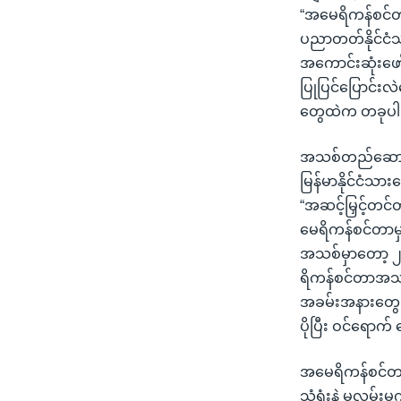
“အမေရိကန်စင်တာ
ပညာတတ်နိုင်ငံသာ
အကောင်းဆုံးဖော်
ပြုပြင်ပြောင်းလဲ
တွေထဲက တခုပါပ
အသစ်တည်ဆောက်မ
မြန်မာနိုင်ငံသာ
“အဆင့်မြှင့်တင်
မေရိကန်စင်တာမ
အသစ်မှာတော့ ၂၁
ရိကန်စင်တာအသစ်ကိ
အခမ်းအနားတွေ ကျ
ပိုပြီး ဝင်ရောက်
အမေရိကန်စင်တာ
သံရုံးနဲ့ မလှမ်