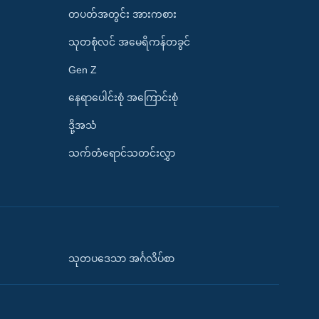
တပတ်အတွင်း အားကစား
သုတစုံလင် အမေရိကန်တခွင်
Gen Z
နေရာပေါင်းစုံ အကြောင်းစုံ
ဒို့အသံ
သက်တံရောင်သတင်းလွှာ
သုတပဒေသာ အင်္ဂလိပ်စာ