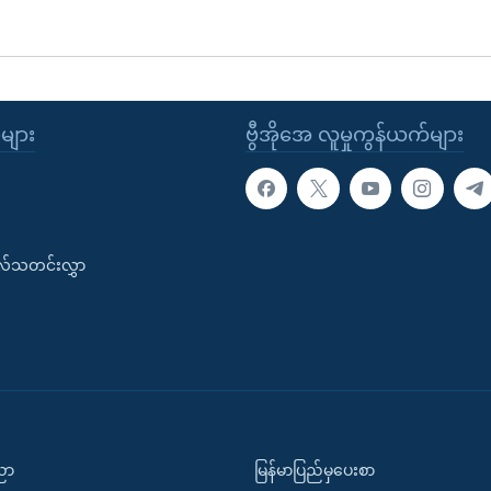
ုများ
ဗွီအိုအေ လူမှုကွန်ယက်များ
းလ်သတင်းလွှာ
ပညာ
မြန်မာပြည်မှပေးစာ