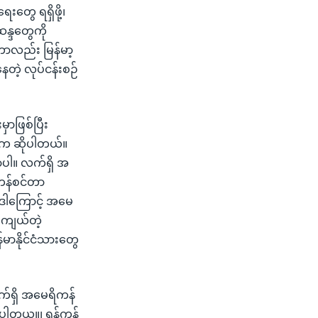
တွေ ရရှိဖို့၊
န္ဒတွေကို
ဟာလည်း မြန်မာ့
ေတဲ့ လုပ်ငန်းစဉ်
ာဖြစ်ပြီး
ြီးက ဆိုပါတယ်။
ာပါ။ လက်ရှိ အ
ကန်စင်တာ
 ဒါကြောင့် အမေ
ီးကျယ်တဲ့
်မာနိုင်ငံသားတွေ
်ရှိ အမေရိကန်
စ်ပါတယ။၊ ရန်ကုန်