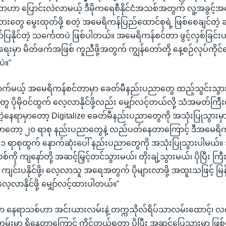
ဟာ ပြောင်းလဲလာမယ့် ဒီမိုကရေစီနိုင်ငံအသစ်အတွက် လူ့အခွင့်အရေး
းတွေ မွေးထုတ်ဖို့ စတဲ့ အမေရိကန်ပြည်ထောင်စုရဲ့ ဖြစ်စေချင်တဲ့ ဆ
ပြနိုင်တဲ့ သင်္ကေတပဲ ဖြစ်ပါတယ်။ အမေရိကန်စင်တာ ဖွင့်လှစ်ခြင်း
ရေးမှာ မိတ်ဖက်အဖြစ် ကူညီဖို့အတွက် ကျွန်တော်တို့ နေ့စဉ်လုပ်ကိုင်န
ဲ။”
ယ့် အမေရိကန်စင်တာမှာ ခေတ်မီနည်းပညာတွေ ထည့်သွင်းသွားမှ
းတွေ ပိုမိုဝင်ထွက် လေ့လာနိုင်ဖို့လည်း မျှော်လင့်တယ်လို့ သံအမတ်က
တဲ့နေရာမှာတော့ Digitalize ခေတ်မီနည်းပညာတွေကို အသုံးပြုသွားမှ
ှာတော့ ၂၀ ရာစု နည်းပညာတွေနဲ့ လည်ပတ်နေတာကြောင့် ဒီအမေရိ
 ရာစုထွက် နောက်ဆုံးပေါ် နည်းပညာတွေကို အသုံးပြုသွားပါမယ်။
ု ကျနော်တို့ အဆင့်မြှင့်တင်သွားမယ်၊ တိုးချဲ့သွားမယ်၊ ပိုပြီး ကြ
င်းပနိုင်ဖို့၊ လေ့လာသူ အရေအတွက် ပိုများလာဖို့ အထူးသဖြင့် မြန
 လေ့လာနိုင်ဖို့ မျှော်လင့်ထားပါတယ်။”
 နေရာသစ်ဟာ အင်းယားလမ်းနဲ့ တက္ကသိုလ်ရိပ်သာလမ်းထောင့်၊ လက
းမကမ်းမှာ ရှိနေတာကြောင့် ကိုင်တွယ်ရတာ ပိုပြီး အဆင်ပြေသွားမှာ ဖြ