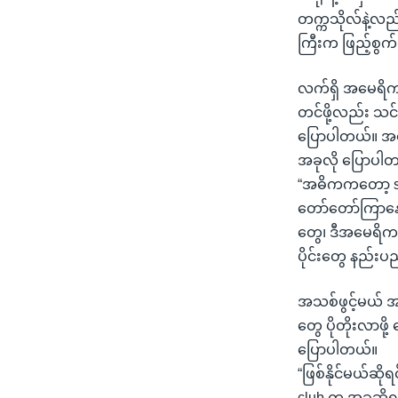
တက္ကသိုလ်နဲ့လည
ကြီးက ဖြည့်စွ
လက်ရှိ အမေရိကန
တင်ဖို့လည်း သင
ပြောပါတယ်။ အမေ
အခုလို ပြောပါ
“အဓိကကတော့ sp
တော်တော်ကြာနေပြ
တွေ၊ ဒီအမေရိက
ပိုင်းတွေ နည်
အသစ်ဖွင့်မယ် 
တွေ ပိုတိုးလာဖိ
ပြောပါတယ်။
“ဖြစ်နိုင်မယ်ဆို
club က အခုဆိုရင