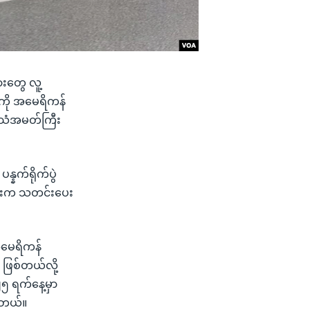
ားတွေ လူ့
ေကို အမေရိကန်
် သံအမတ်ကြီး
နက်ရိုက်ပွဲ
လင်းက သတင်းပေး
 အမေရိကန်
ဖြစ်တယ်လို့
၂၅ ရက်နေ့မှာ
ပါတယ်။