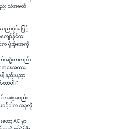
့လည်း သံအမတ်
ပိုင်း မြှင့်
ကျော်ခိုင်က
်က ဗွီအိုအေကို
အဆောက်အဦးကလည်း
ember အနေအထား
ေါ့ နည်းပညာ
ပ်တာပါ။”
် အဖွဲ့အစည်း
 မဝင့်ဝါက အခုလို
ြီးတော့ AC မှာ
ွင့်နိုင်ဖို့၊