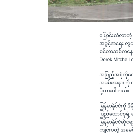
ပြောင်းလဲလာတဲ့ မ
အခွင့်အရေး လွတ
စင်တာသစ်ကနေ ကိ
Derek Mitchell
အပြည့်အစုံကိုတ
အခမ်းအနားကို က
ပို့ထားပါတယ်။
မြန်မာနိုင်ငံကိ
ပြည်ထောင်စုရဲ့
မြန်မာနိုင်ငံဆိ
ကျင်းပတဲ့ အမေရ