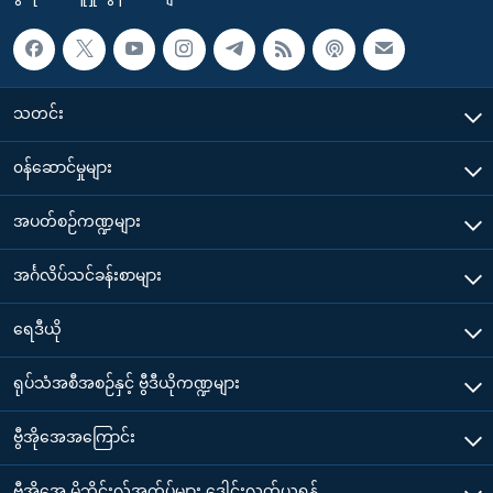
သတင်း
၀န်ဆောင်မှုများ
အပတ်စဉ်ကဏ္ဍများ
အင်္ဂလိပ်သင်ခန်းစာများ
ရေဒီယို
ရုပ်သံအစီအစဉ်နှင့် ဗွီဒီယိုကဏ္ဍများ
ဗွီအိုအေအကြောင်း
ဗွီအိုအေ မိုဘိုင်းလ်အက်ပ်များ ဒေါင်းလုတ်ယူရန်