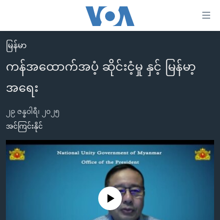
သုံး
ရ
လွယ်ကူ
မြန်မာ
မူလစာမျက်နှာ
စေ
ကန်အထောက်အပံ့ ဆိုင်းငံ့မှု နှင့် မြန်မာ့
မြန်မာ
သည့်
အရေး
ကမ္ဘာ့သတင်းများ
Link
ဗွီဒီယို
နိုင်ငံတကာ
များ
၂၉ ဇန္နဝါရီ၊ ၂၀၂၅
သတင်းလွတ်လပ်ခွင့်
အမေရိကန်
အင်ကြင်းနိုင်
ပင်မ
ရပ်ဝန်းတခု လမ်းတခု အလွန်
တရုတ်
အကြောင်းအရာ
သို့
အင်္ဂလိပ်စာလေ့လာမယ်
အစ္စရေး-ပါလက်စတိုင်း
ကျော်
အပတ်စဉ်ကဏ္ဍများ
အမေရိကန်သုံးအီဒီယံ
ကြည့်
ရေဒီယိုနှင့်ရုပ်သံ အချက်အလက်များ
မကြေးမုံရဲ့ အင်္ဂလိပ်စာ
ရေဒီယို
ရန်
No media source currently available
ပင်မ
ရေဒီယို/တီဗွီအစီအစဉ်
ရုပ်ရှင်ထဲက အင်္ဂလိပ်စာ
တီဗွီ