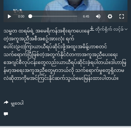
အ
သုတပဒေသာ အင်္ဂလိပ်စာ
ညွန်း
Learning English
Auto
0:00
6:45
စာမျက်နှာ
သို့
ဗွီအိုအေ လူမှုကွန်ယက်များ
240p
တိုက်ရိုက် လင့်ခ်
သမ္မတ ထရမ်ရဲ့ အမေရိကန်အစိုးရကပေးနေ
ကျော်
360p
တဲ့အကူအညီအစီအစဥ်အားလုံး ရက်
ကြည့်
ပေါင်း(၉၀)ကြာယာယီရပ်ဆိုင်းဖို့အထူးအမိန့်ဟာစတင်
Auto
240p
360p
480p
ရန်
480p
ဘာသာစကားများ
သက်ရောက်ပြီဖြစ်တဲ့အတွက်နိုင်ငံတကာအကူအညီပေးရေး
ရှာဖွေ
720p
အေဂျင်စီလုပ်ငန်းတွေလည်းယာယီရပ်ဆိုင်းခဲ့ရပါတယ်။ဒါဟာမြ
720p
1080p
ရန်
န်မာ့အရေးအကူအညီတွေမှာဘယ်လို သက်ရောက်မှုတွေရှိလာမ
1080p
နေရာ
လဲဆိုတာကိုမအင်ကြင်းနိုင်ဆက်သွယ်မေးမြန်းထားပါတယ်။
သို့
ကျော်
ရန်
မျှဝေပါ