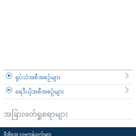
ရုပ်သံအစီအစဉ်များ
ရေဒီယိုအစီအစဉ်များ
အခြားဖတ်ရှုစရာများ
ဗွီအိုအေ လူမှုကွန်ယက်များ