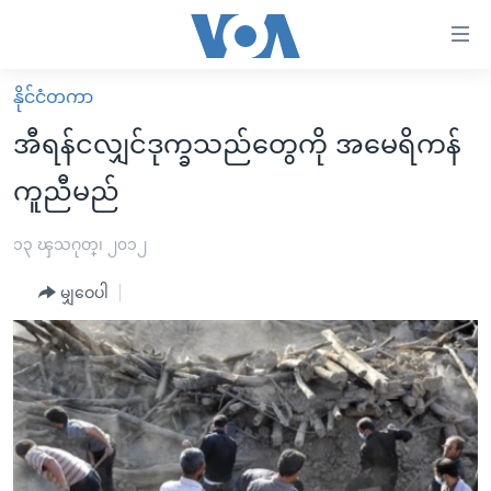
သုံး
ရ
လွယ်ကူ
နိုင်ငံတကာ
မူလစာမျက်နှာ
စေ
အီရန်ငလျှင်ဒုက္ခသည်တွေကို အမေရိကန်
မြန်မာ
သည့်
ကူညီမည်
ကမ္ဘာ့သတင်းများ
Link
ဗွီဒီယို
နိုင်ငံတကာ
၁၃ ၾသဂုတ္၊ ၂၀၁၂
များ
သတင်းလွတ်လပ်ခွင့်
အမေရိကန်
ပင်မ
မျှဝေပါ
ရပ်ဝန်းတခု လမ်းတခု အလွန်
တရုတ်
အကြောင်းအရာ
သို့
အင်္ဂလိပ်စာလေ့လာမယ်
အစ္စရေး-ပါလက်စတိုင်း
ကျော်
အပတ်စဉ်ကဏ္ဍများ
အမေရိကန်သုံးအီဒီယံ
ကြည့်
ရေဒီယိုနှင့်ရုပ်သံ အချက်အလက်များ
မကြေးမုံရဲ့ အင်္ဂလိပ်စာ
ရေဒီယို
ရန်
ပင်မ
ရေဒီယို/တီဗွီအစီအစဉ်
ရုပ်ရှင်ထဲက အင်္ဂလိပ်စာ
တီဗွီ