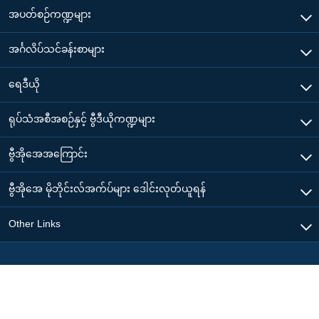
အပတ်စဉ်ကဏ္ဍများ
အင်္ဂလိပ်သင်ခန်းစာများ
ရေဒီယို
ရုပ်သံအစီအစဉ်နှင့် ဗွီဒီယိုကဏ္ဍများ
ဗွီအိုအေအကြောင်း
ဗွီအိုအေ မိုဘိုင်းလ်အက်ပ်များ ဒေါင်းလုတ်ယူရန်
Other Links