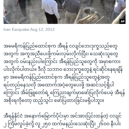
အ
သုတပဒေသာ အင်္ဂလိပ်စာ
ညွန်း
Learning English
စာမျက်နှာ
သို့
ဗွီအိုအေ လူမှုကွန်ယက်များ
Iran Earquake Aug 12, 2012
ကျော်
ကြည့်
အမေရိကန်ပြည်ထောင်စုက အီရန် ငလျင်ဘေးဒုက္ခသည်တွေ
ရန်
ဘာသာစကားများ
အတွက် အကူအညီပေးဖို့ကမ်းလှမ်းလိုက်ပြီး၊ သေဆုံးသူတွေ
ရှာဖွေ
အတွက် ဝမ်းနည်းပါကြောင်း အီရန်ပြည်သူတွေကို အမှာစကား
ရန်
ပါးလိုက်ပါတယ်။ ဒီလို သဘာ၀ ဘေးဒုက္ခတွေနဲ့ ရင်ဆိုင်နေရချိန်
နေရာ
မှာ အမေရိကန်ပြည်ထောင်စုက အီရန်ပြည်သူတွေနဲ့အတူ
သို့
ရပ်တည်နေသလို အထောက်အပံ့တွေပေးဖို့ အဆင်သင့်ရှိပါ
ကျော်
ကြောင်း အိမ်ဖြူတော်ရဲ့ ကြေညာချက်မှာဖော်ပြလိုက်ပေမဲ့ အီရန်
ရန်
အစိုးရကိုတော့ ထည့်သွင်း ဖော်ပြထားခြင်းမရှိပါဘူး။
အီရန်နိုင်ငံ အနောက်မြောက်ပိုင်းမှာ အင်အားပြင်းထန်တဲ့ ငလျင်
၂ ကြိမ်လှုပ်ခဲ့လို့ လူ ၂၅၀ ထက်မနည်းသေဆုံးပြီး ၂၆၀၀ နီးပါး