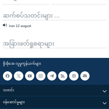
ဆက်စပ်သတင်းများ ...
iran 12 august
အခြားဖတ်ရှုစရာများ
ဗွီအိုအေ လူမှုကွန်ယက်များ
သတင်း
၀န်ဆောင်မှုများ