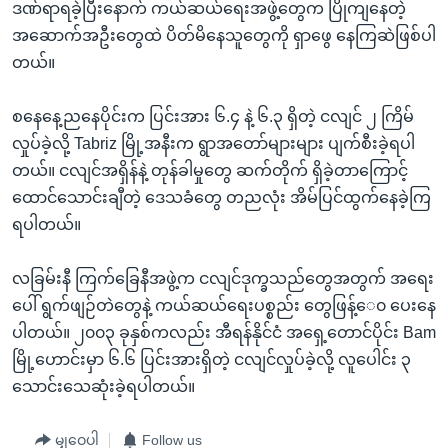
ဒဏ်ရာရခဲ့ပြီးနောက် ကယ်ဆယ်ရေးအဖွဲ့တွေက ပြိုကျနေတဲ့
အဆောက်အဦးတွေထဲ ပိတ်မိနေသူတွေကို ရှာဖွေ နေကြဆဲဖြစ်ပါ
တယ်။
စနေနေ့ညနေပိုင်းက ပြင်းအား ၆.၄ နဲ့ ၆.၃ ရှိတဲ့ ငလျင် ၂ ကြိမ်
လှုပ်ခဲ့လို့ Tabriz မြို့အနီးက ရွာအတော်များများ ပျက်စီးခဲ့ရပါ
တယ်။ ငလျင်အရှိန်နဲ့ တုန်ခါမှုတွေ ဆက်တိုက် ရှိခဲ့တာကြောင့်
ထောင်သောင်းချီတဲ့ ဒေသခံတွေ တညလုံး အိမ်ပြင်ထွက်နေခဲ့ကြ
ရပါတယ်။
လခြမ်းနီ ကြက်ခြေနီအဖွဲ့က ငလျင်ဒုက္ခသည်တွေအတွက် အရေး
ပေါ် ရွက်ဖျဉ်တဲတွေနဲ့ ကယ်ဆယ်ရေးပစ္စည်း တွေဖြန့်ေ၀ ပေးနေ
ပါတယ်။ ၂၀၀၃ ခုနှစ်ကလည်း အီရန်နိုင်ငံ အရှေ့တောင်ပိုင်း Bam
မြို့ဟောင်းမှာ ၆.၆ ပြင်းအားရှိတဲ့ ငလျင်လှုပ်ခဲ့လို့ လူပေါင်း ၃
သောင်းသေဆုံးခဲ့ရပါတယ်။
မျှဝေပါ
Follow us