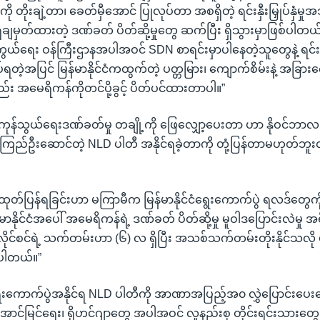
ို တိုးချဲ့တာ၊ ခေတ်မှီအောင် ပြုလုပ်တာ အစရှိတဲ့ ရင်းနှီးမြှုပ်နှံမှု
ချမှတ်ထားတဲ့ ဒဏ်ခတ် ပိတ်ဆို့မှုတွေ ဆက်ပြီး ရှိသွားမှာဖြစ်ပါတယ်။
ရေး ဝန်ကြီးဌာနအပါအဝင် SDN စာရင်းမှာပါနေတဲ့သူတွေနဲ့ ရင်းနှီးမြ
ဲ့အပြင် မြန်မာနိုင်ငံကထွက်တဲ့ ပတ္တမြား၊ ကျောက်စိမ်းနဲ့ အခြာ
 အမေရိကန်ကိုတင်ပို့ခွင့် ပိတ်ပင်ထားတာပါ။”
 ကုန်သွယ်ရေးဒဏ်ခတ်မှု တချို့ကို ဖြေလျှော့ပေးတာ ဟာ နိုဝင်ဘာလ 
ုကြည်ဦးဆောင်တဲ့ NLD ပါတီ အနိုင်ရခဲ့တာကို တုံ့ပြန်တာမဟုတ်ဘူးလ
င်ထုတ်ပြန်ရခြင်းဟာ မကြာမီက မြန်မာနိုင်ငံရွေးကောက်ပွဲ ရလဒ်တွေကို
ာနိုင်ငံအပေါ် အမေရိကန်ရဲ့ ဒဏ်ခတ် ပိတ်ဆို့မှု မူဝါဒပြောင်းလဲမှု
ိုင်စင်ရဲ့ သက်တမ်းဟာ (၆) လ ရှိပြီး အသစ်သက်တမ်းတိုးနိုင်သလို ပယ
်ပါတယ်။”
ာ ရွေးကောက်ပွဲအနိုင်ရ NLD ပါတီကို အာဏာအပြည့်အ၀ လွှဲပြောင်းပေးရေး
ောင်မြင်ရေး၊ ရိုဟင်ဂျာတွေ အပါအဝင် လူနည်းစု တိုင်းရင်းသားတွေ