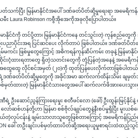
တ်သက်ပြီး မြန်မာနိုင်ငံအပေါ် ဒဏ်ခတ်ပိတ်ဆို့မှုရေးရာ အမေရိကန်န
ုးသမီး Laura Robinson ကဗွီအိုအေကိုအခုလိုပြောပါတယ်။
မာနိုင်ငံကို တင်ပို့တာ၊ မြန်မာနိုင်ငံကနေ တင်သွင်းတဲ့ ကုန်စည်တွေက
နည်းပညာပိုင်းအရ ပြင်ဆင်ပေး လိုက်တာပဲ ဖြစ်ပါတယ်။ ဒဏ်ခတ်ပိတ်ဆို့
မ်မကင်း ဖြစ်မှုတွေကြောင့် အဓိကရန်ကုန်ဆိပ်ကမ်း တခုနဲ့ မြန်မာနိုင်င
ဆိုင်းငံ့ထားရတာတွေ ရှိတဲ့သတင်းတွေကို တုံ့ပြန်တဲ့အနေနဲ့ အမေရိ
 အထွေထွေ လိုင်စင်အမှတ် (၂၀)ကို ထုတ်ပြန်ပေးလိုက်တာဖြစ်ပါတယ
ဲ့ဒဏ်ခတ်ပိတ်ဆို့မှုတွေကို အခိုင်အမာ ဆက်လက်ထိန်းသိမ်း ချမှတ်သွ
်မှတ်ထားတဲ့ မြန်မာနိုင်ငံသားတွေအပေါ် ဆက်လက်ဖိအားပေးသွားမ
ဏီရဲ့ ဦးဆောင်ညွန်ကြားရေးမှုး စတီဖင်လော (ခေါ်) ဦးထွန်းမြင့်နိုင်နဲ့
် လော်ဆစ်ဟန်တို့ဟာ မြန်မာ စစ်ဗိုလ်ချုပ်တွေနဲ့နီးစပ်မှုရှိပြီး မူးယစ
ယ်တဲ့လုပ်ငန်းနဲ့ ချမ်းသာလာသူတွေဖြစ်တာကြောင့် အမေရိကန်ပြည
SDN ခေါ် တဦးချင်းပစ်မှတ်ထားပိတ်ဆို့အရေးယူမှုစာရင်းထဲထည့်သွင်