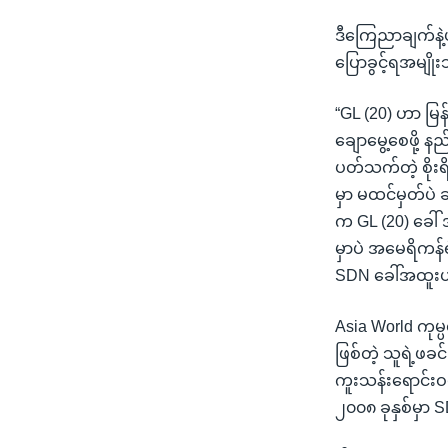
ဒီကြေညာချက်နဲ့ပ
ပြောခွင့်ရအမျိ
“GL (20) ဟာ မြန်
ချောမွေ့စေဖို့ 
ပတ်သက်တဲ့ စိုးရိ
မှာ မထင်မှတ်ပဲ 
က GL (20) ခေါ်
မှာပဲ အမေရိကန်ရ
SDN ခေါ်အထူးပစ
Asia World ကုမ္ပ
ဖြစ်တဲ့ သူရဲ့ဖခင
ကူးသန်းရောင်းဝ
၂၀၀၈ ခုနှစ်မှာ 