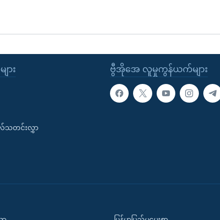
ုများ
ဗွီအိုအေ လူမှုကွန်ယက်များ
းလ်သတင်းလွှာ
ပညာ
မြန်မာပြည်မှပေးစာ