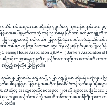
့အဓိကဆိပ်ကမ်းတခုမှာ အမေရိကန်ကုမ္ပဏီတွေ ကူးသန်းရောင်းဝယ် ခွင့
ဲ့ မြန်မာအပေါ်ချမှတ်ထားတဲ့ ကုန် သွယ်ရေး ပြစ်ဒဏ် ခတ်မှုတချို့ကိ
ဖြေ လျှော့ပေးလိုက်ပါတယ်။ မြန်မာနိုင်ငံမှာ ခေတ်အမီဆုံးဆိပ်ကမ်း
ုင်ဆိပ်ကမ်းမှာ ကုန်သွယ်ရေးအရ ငွေကြေး လွဲှပြောင်းမှုတွေပြုလုပ်နို
်ဖို့ Clearing House Association နဲ့ (BAFT )Bankers Association o
အမေရိကန် ဘဏ္ဍာရေးဌာနကို ဂျူလိုင်လကတည်းက တောင်းဆို ထားတ
 အပြည့်အစုံကိုပြောပြမှာပါ။
န်သွယ်ရေးပြစ်ဒဏ်ခတ်မှုတချို့ ဖြေလျှော့ဖို့ အမေရိကန် အစိုးရက 
ပေါ်နေချိန်မှာ မြန်မာနဲ့ အမေရိကန်နှစ်နိုင်ငံကုန်သွယ်ရေးပိုမိုချောမ
L 20 ဆိုတဲ့ အထွေထွေလိုင်စင်အမှတ် (၂၀) ကို ချမှတ်ပေးခြင်းအားဖ
ု့ကို လျှော့ချပေးလိုက်တယ်လို့ အမေရိကန်ဘဏ္ဍာရေးဝန်ကြီးဌာနက တ
ာပါတယ်။