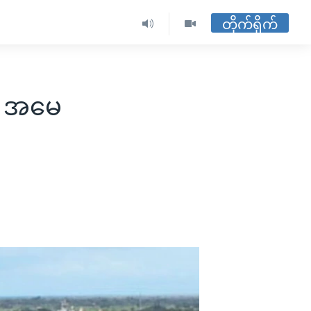
တိုက်ရိုက်
ု့ အမေ