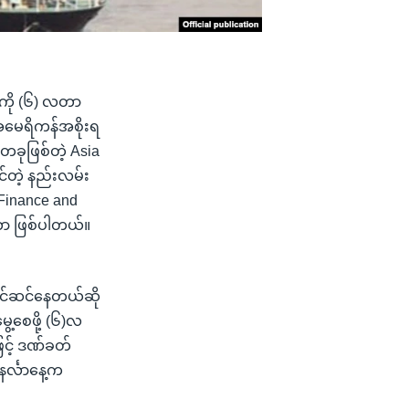
်ကို (၆) လတာ
ု အမေရိကန်အစိုးရ
တခုဖြစ်တဲ့ Asia
င်တဲ့ နည်းလမ်း
f Finance and
ာ ဖြစ်ပါတယ်။
ပြင်ဆင်နေတယ်ဆို
ွေ့စေဖို့ (၆)လ
ြင့် ဒဏ်ခတ်
နင်္လာနေ့က