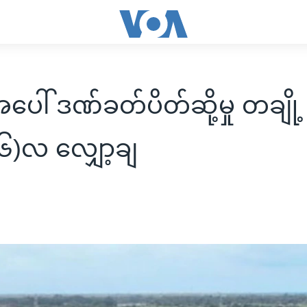
အပေါ် ဒဏ်ခတ်ပိတ်ဆို့မှု တချိ
(၆)လ လျှော့ချ