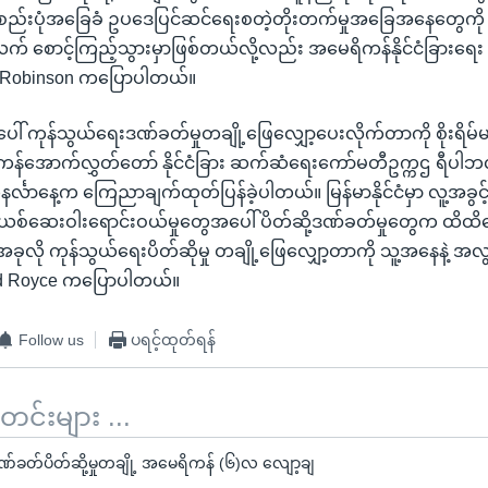
ွဲ့စည်းပုံအခြေခံ ဥပဒေပြင်ဆင်ရေးစတဲ့တိုးတက်မှုအခြေအနေတွေကိ
 စောင့်ကြည့်သွားမှာဖြစ်တယ်လို့လည်း အမေရိကန်နိုင်ငံခြားရေး 
ra Robinson ကပြောပါတယ်။
ေါ် ကုန်သွယ်ရေးဒဏ်ခတ်မှုတချို့ဖြေလျှော့ပေးလိုက်တာကို စိုးရိမ်
ကန်အောက်လွှတ်တော် နိုင်ငံခြား ဆက်ဆံရေးကော်မတီဥက္ကဌ ရီပ
္လာနေ့က ကြေညာချက်ထုတ်ပြန်ခဲ့ပါတယ်။ မြန်မာနိုင်ငံမှာ လူ့အခွင့
ူးယစ်ဆေးဝါးရောင်းဝယ်မှုတွေအပေါ် ပိတ်ဆို့ဒဏ်ခတ်မှုတွေက ထိထ
ခုလို ကုန်သွယ်ရေးပိတ်ဆိုမှု တချို့ဖြေလျှော့တာကို သူ့အနေနဲ့ အလွန
 Ed Royce ကပြောပါတယ်။
Follow us
ပရင့်ထုတ်ရန်
်းများ ...
ဏ်ခတ်ပိတ်ဆို့မှုတချို့ အမေရိကန် (၆)လ လျော့ချ