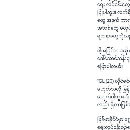
ရေး လုပ်ငန်းတွေက
ပြုပါဘူး။ လက်ရှိ
တွေ အနက် ကာကွယ်
အသစ်တွေ မလုပ်ရတ
ရတနာတွေကိုလည်း
ဒါ့အပြင် အခုလို
ဒေါ်အောင်ဆန်းစ
ပြောပါတယ်။
“GL (20) လိုင်စ
မဟုတ်သလို မြန်မ
မဟုတ်ပါဘူး။ ဒီလ
လည်း ရှိတာဖြစ
မြန်မာနိုင်ငံမှ
ရေးလုပ်ငန်းစဉ်အ