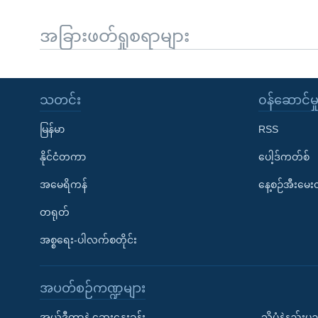
အခြားဖတ်ရှုစရာများ
သတင်း
၀န်ဆောင်မှ
မြန်မာ
RSS
နိုင်ငံတကာ
ပေါ့ဒ်ကတ်စ်
အမေရိကန်
နေ့စဉ်အီးမေ
တရုတ်
အစ္စရေး-ပါလက်စတိုင်း
အပတ်စဉ်ကဏ္ဍများ
အယ်ဒီတာနဲ့ ဆွေးနွေးခန်း
သိပ္ပံနဲ့နည်း