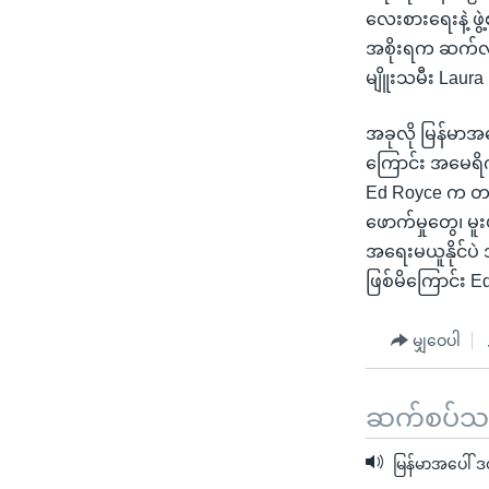
လေးစားရေးနဲ့ ဖ
အစိုးရက ဆက်လက်
မျိူးသမီး Lau
အခုလို မြန်မာအပ
ကြောင်း အမေရိ
Ed Royce က တနင်
ဖောက်မှုတွေ၊ မ
အရေးမယူနိုင်ပဲ အ
ဖြစ်မိကြောင်း
မျှဝေပါ
ဆက်စပ်သတင
မြန်မာအပေါ် ဒ