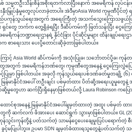
နှစ် သမ္မတဦးသိန်းစိန်အစိုးရတက်လာပြီးနောက် အမေရိကန် လုပ်ငန်း
င်းနှီးမြှုပ်နှံမှုတွေလုပ်လာခဲ့တာပါ။ အဲဒီမှာAsia World ကုမ္ပဏီပိုင်တဲ့ ရန
ြည်ပကုန်သွယ်ရေးအတွက် အရေးကြီးတဲ့ အသက်သွေးကြောသဖွယ်ဖ
 ရှင်တွေ ဘက်က တွေ့ရှိခဲ့ရပြီး ဒီဆိပ်ကမ်းကို ဖြတ်သန်းပြီး ငွေကြေး 
ု့ အမေရိကန်ဘဏ္ဍာရေးဌာနရဲ့ နိုင်ငံခြား ပိုင်ဆိုင်မှုများ ထိန်းချုပ်ရေးဌ
ုင်လက စာရေးသား ပေးပို့တောင်းဆိုခဲ့တာဖြစ်ပါတယ်။
ကြောင့် Asia World ဆိပ်ကမ်းကို အသုံးပြုခ၊ သင်္ဘောတင်ပို့ခ၊ ကုန်တ
တွေအတွက် အမေရိကန်ဘဏ်တွေ၊ ကုမ္ပဏီတွေအနေနဲ့ ငွေကြေးလွှဲပြ
င့်ပြုမှာ ဖြစ်ပါတယ်။ အခုလို ကုန်သွယ်ရေးပစ်ဒဏ်ခတ်မှုတချို့ (၆
မြန်မာနိုင်ငံအပေါ် တဦးချင်း ပစ်မှတ်ထား ပိတ်ဆို့အရေးယူမှုတွေနဲ့
်ဆို့မှုတွေဟာ ဆက်ပြီးရှိနေမှာဖြစ်တယ်လို့ Laura Robinson ကပြ
ာင်စုအနေနဲ့ မြန်မာနိုင်ငံအပေါ်ချမှတ်ထားတဲ့ အထူး ပစ်မှတ် ထားတ
မှုတွေကို ဆက်လက် ဖိအားပေး ဆောင်ရွက် သွားမှာဖြစ်ပါတယ်။ GL (20
ို့ကုန်သွင်းကုန်တို့နဲ့ ပတ်သက်တဲ့ သာမန်ငွေပေးချေမှု၊ပြင်ပရောက်တဲ့ စ
ကို ခွင့်မပြုပါဘူး။ ဥပမာ SDN ချမှတ်ခံထားရသူတွေနဲ့ပတ်သက်တဲ့ သယ