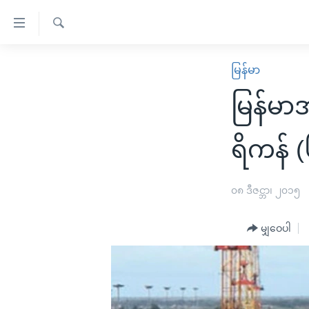
သုံး
ရ
ရှာဖွေ
လွယ်ကူ
မူလစာမျက်နှာ
မြန်မာ
ရ
စေ
မြန်မာ
လာ
မြန်မာ
သည့်
ဒ်
ကမ္ဘာ့သတင်းများ
Link
ဗွီဒီယို
နိုင်ငံတကာ
ရိကန် 
များ
သတင်းလွတ်လပ်ခွင့်
အမေရိကန်
ပင်မ
ရပ်ဝန်းတခု လမ်းတခု အလွန်
တရုတ်
၀၈ ဒီဇင္ဘာ၊ ၂၀၁၅
အကြောင်းအရာ
အင်္ဂလိပ်စာလေ့လာမယ်
အစ္စရေး-ပါလက်စတိုင်း
သို့
မျှဝေပါ
အပတ်စဉ်ကဏ္ဍများ
အမေရိကန်သုံးအီဒီယံ
ကျော်
ကြည့်
ရေဒီယိုနှင့်ရုပ်သံ အချက်အလက်များ
မကြေးမုံရဲ့ အင်္ဂလိပ်စာ
ရေဒီယို
ရန်
ရေဒီယို/တီဗွီအစီအစဉ်
ရုပ်ရှင်ထဲက အင်္ဂလိပ်စာ
တီဗွီ
ပင်မ