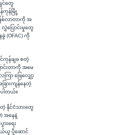
ရှင်တွေ
်ကုန်မြို့
ြစ်လာတာကို အ
လွှဲပြောင်းမှုတွေ
ာနခွဲ (OFAC) ကို
င်ကုန်ချခ စတဲ့
ောင်းတာကို အမေ
) လကြာ ဖြေလျှော့
 အခြားကျန်နေတဲ့
ောပါတယ်။
ဲ့ နိုင်ငံသားတွေ
) အနေနဲ့
ီးပွားရေး
်ယူ ပို့ဆောင်