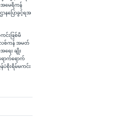
ု အမေရိကန်
ဌာနပြောခွင့်ရအ
မကင်းဖြစ်မိ
ါဘလစ်ကန် အမတ်
်အရေး ချိုး
ိရောက်ရောက်
်ပဲစိုးရိမ်မကင်း