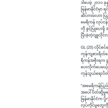
ဒါပေမဲ့ ၂၀၁၁ ခု
မြန်မာနိုင်ငံမှာ ရ
ဆိပ်ကမ်းဟာ ပ
မေရိကန် လုပ်ငန်း
ကို ခွင့်ပြုပေးဖိ
ပြီးခဲ့တဲ့ဂျူလိ
GL (20) လိုင်စင်
ကုန်ကျစားရိတ်
ရိကန်အစိုးရက ခွ
ပေးလိုက်ပေမယ့် 
ကုန်သွယ်ရေးပိတ
“အမေရိကန်ပြည်ထေ
အပေါ် ပိတ်ဆို့
မြန်မာနိုင်ငံက ပ
လုပ်ကိုင်မှုတွေ