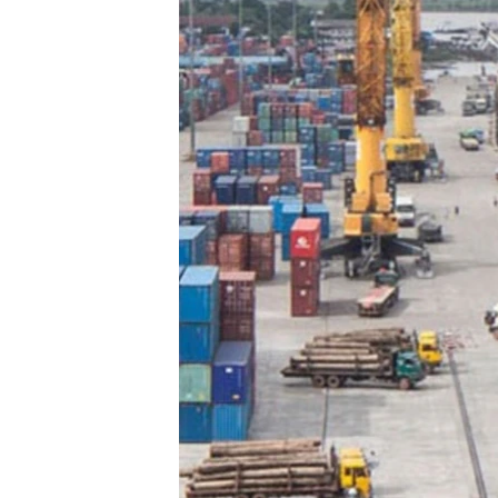
သုတပဒေသာ အင်္ဂလိပ်စာ
အ
ညွန်း
စာမျက်နှာ
သို့
ကျော်
ကြည့်
ရန်
ရှာဖွေ
ရန်
နေရာ
သို့
ကျော်
ရန်