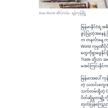
Asia World ဆိပ်ကမ်း- ရန်ကုန်မြို့
မြန်မာနိုင်ငံရဲ
ခွင့်ပြုတဲ့အနေန
က တနင်္လာနေ့ က 
World ကုမ္ပဏီပိ
တွေကိုရှာဖွေနိုင
Trade တို့ဟာ 
မအင်ကြင်းနိုင်က
မြန်မာအပေါ် ကု
တဲ့ သတင်းတွေထွက်
သက်တမ်းရှိတဲ့ G
ပိတ်ဆို့မှုတချိ
ထုတ်ပြန်ကြေည