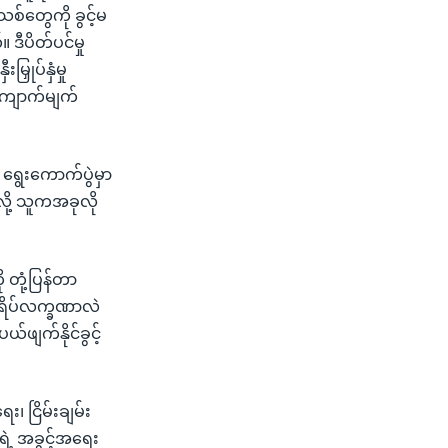
အသစ်တွေကို ခွင့်မ
 ဒီပိတ်ပင်မှု
ှုပ်နှံမှု
းကျောက်မျက်
ရွေးကောက်ပွဲမှာ
ို့ သူကအခုလို
 တုံ့ပြန်တာ
 အရိပ်လက္ခဏာလဲ
်ဖျက်နိုင်ခွင့်
၊ ငြိမ်းချမ်း
ရဲ့ အခွင့်အရေး