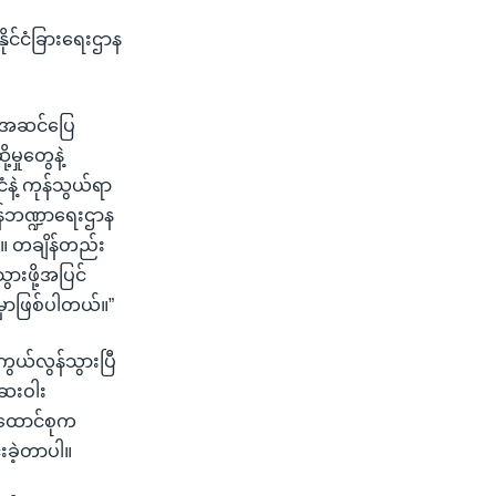
ိုင်ငံခြားရေးဌာန
ို အဆင်ပြေ
မှုတွေနဲ့
ံနဲ့ ကုန်သွယ်ရာ
ကန်ဘဏ္ဍာရေးဌာန
်။ တချိန်တည်း
ားဖို့အပြင်
ှာဖြစ်ပါတယ်။”
 ကွယ်လွန်သွားပြီ
်ဆေးဝါး
်ထောင်စုက
းခဲ့တာပါ။