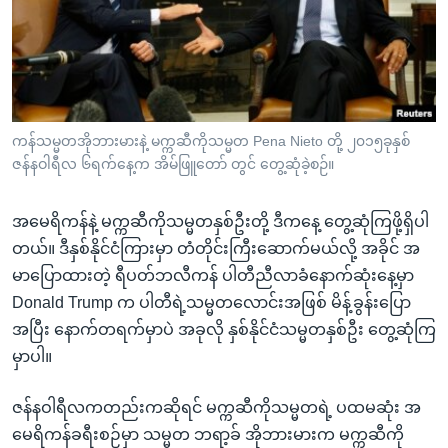
အ
သုတပဒေသာ အင်္ဂလိပ်စာ
ညွန်း
Learning English
စာမျက်နှာ
သို့
ဗွီအိုအေ လူမှုကွန်ယက်များ
ကျော်
ကြည့်
ကန်သမ္မတအိုဘားမားနဲ့ မက္ကဆီကိုသမ္မတ Pena Nieto တို့ ၂၀၁၅ခုနှစ်
ဇန်နဝါရီလ ၆ရက်နေ့က အိမ်ဖြူတော် တွင် တွေ့ဆုံခဲ့စဉ်။
ရန်
ဘာသာစကားများ
ရှာဖွေ
အမေရိကန်နဲ့ မက္ကဆီကိုသမ္မတနှစ်ဦးတို့ ဒီကနေ့ တွေ့ဆုံကြဖို့ရှိပါ
ရန်
တယ်။ ဒီနှစ်နိုင်ငံကြားမှာ တံတိုင်းကြီးဆောက်မယ်လို့ အခိုင် အ
နေရာ
မာပြောထားတဲ့ ရီပတ်ဘလီကန် ပါတီညီလာခံနောက်ဆုံးနေ့မှာ
သို့
Donald Trump က ပါတီရဲ့သမ္မတလောင်းအဖြစ် မိန့်ခွန်းပြော
ကျော်
အပြီး နောက်တရက်မှာပဲ အခုလို နှစ်နိုင်ငံသမ္မတနှစ်ဦး တွေ့ဆုံကြ
ရန်
မှာပါ။
ဇန်နဝါရီလကတည်းကဆိုရင် မက္ကဆီကိုသမ္မတရဲ့ ပထမဆုံး အ
မေရိကန်ခရီးစဉ်မှာ သမ္မတ ဘရာ့ခ် အိုဘားမားက မက္ကဆီကို