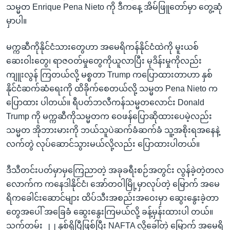
သမ္မတ Enrique Pena Nieto ကို ဒီကနေ့ အိမ်ဖြူတော်မှာ တွေ့ဆုံ
မှာပါ။
မက္ကဆီကိုနိုင်ငံသားတွေဟာ အမေရိကန်နိုင်ငံထဲကို မူးယစ်
ဆေးဝါးတွေ၊ ရာဇဝတ်မှုတွေကိုယူလာပြီး မုဒိန်းမှုကိုလည်း
ကျူးလွန် ကြတယ်လို့ မစ္စတာ Trump ကပြောထားတာဟာ နှစ်
နိုင်ငံဆက်ဆံရေးကို ထိခိုက်စေတယ်လို့ သမ္မတ Pena Nieto က
ပြောထား ပါတယ်။ ရီပတ်ဘလီကန်သမ္မတလောင်း Donald
Trump ကို မက္ကဆီကိုသမ္မတက ဝေဖန်ပြောဆိုထားပေမဲ့လည်း
သမ္မတ အိုဘားမားကို ဘယ်သူပဲဆက်ခံဆက်ခံ သူ့အစိုးရအနေနဲ့
လက်တွဲ လုပ်ဆောင်သွားမယ်လို့လည်း ပြောထားပါတယ်။
ဒီသီတင်းပတ်မှာမှကြေညာတဲ့ အခုခရီးစဉ်အတွင်း လွန်ခဲ့တဲ့တလ
လောက်က ကနေဒါနိုင်ငံ၊ အော်တဝါမြို့မှာလုပ်တဲ့ မြောက် အမေ
ရိကခေါင်းဆောင်များ ထိပ်သီးအစည်းအဝေးမှာ ဆွေးနွေးခဲ့တာ
တွေအပေါ် အခြေခံ ဆွေးနွေးကြမယ်လို့ ခန့်မှန်းထားပါ တယ်။
သက်တမ်း ၂၂ နှစ်ရှိပြီဖြစ်ပြီး NAFTA လို့ခေါ်တဲ့ မြောက် အမေရိ