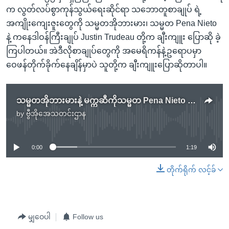
က လွတ်လပ်စွာကုန်သွယ်ရေးဆိုင်ရာ သဘောတူစာချုပ် ရဲ့
အကျိုးကျေးဇူးတွေကို သမ္မတအိုဘားမား၊ သမ္မတ Pena Nieto
နဲ့ ကနေဒါဝန်ကြီးချုပ် Justin Trudeau တို့က ချီးကျူး ပြောဆို ခဲ့
ကြပါတယ်။ အဲဒီလိုစာချုပ်တွေကို အမေရိကန်နဲ့ဥရောပမှာ
ဝေဖန်တိုက်ခိုက်နေချိန်မှာပဲ သူတို့က ချီးကျူးပြောဆိုတာပါ။
သမ္မတအိုဘားမားနဲ့ မက္ကဆီကိုသမ္မတ Pena Nieto တွေ့မည်
by
ဗွီအိုအေသတင်းဌာန
No media source currently available
0:00
1:19
တိုက်ရိုက် လင့်ခ်
မျှဝေပါ
Follow us