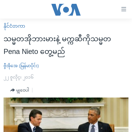
သုံး
ရ
လွယ်ကူ
နိုင်ငံတကာ
မူလစာမျက်နှာ
စေ
သမ္မတအိုဘားမားနဲ့ မက္ကဆီကိုသမ္မတ
မြန်မာ
သည့်
Pena Nieto တွေ့မည်
ကမ္ဘာ့သတင်းများ
Link
ဗွီဒီယို
နိုင်ငံတကာ
ဗွီအိုအေ (မြန်မာပိုင်း)
များ
သတင်းလွတ်လပ်ခွင့်
အမေရိကန်
၂၂ ဇူလိုင္၊ ၂၀၁၆
ပင်မ
ရပ်ဝန်းတခု လမ်းတခု အလွန်
တရုတ်
အကြောင်းအရာ
မျှဝေပါ
သို့
အင်္ဂလိပ်စာလေ့လာမယ်
အစ္စရေး-ပါလက်စတိုင်း
ကျော်
အပတ်စဉ်ကဏ္ဍများ
အမေရိကန်သုံးအီဒီယံ
ကြည့်
ရေဒီယိုနှင့်ရုပ်သံ အချက်အလက်များ
မကြေးမုံရဲ့ အင်္ဂလိပ်စာ
ရေဒီယို
ရန်
ပင်မ
ရေဒီယို/တီဗွီအစီအစဉ်
ရုပ်ရှင်ထဲက အင်္ဂလိပ်စာ
တီဗွီ