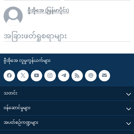
ဗွီအိုအေ (မြန်မာပိုင်း)
အခြားဖတ်ရှုစရာများ
ဗွီအိုအေ လူမှုကွန်ယက်များ
သတင်း
၀န်ဆောင်မှုများ
အပတ်စဉ်ကဏ္ဍများ