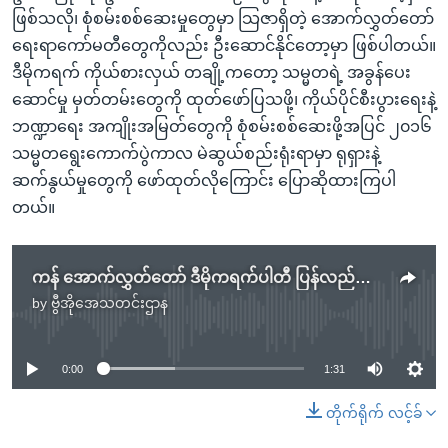
ဖြစ်သလို၊ စုံစမ်းစစ်ဆေးမှုတွေမှာ သြဇာရှိတဲ့ အောက်လွှတ်တော်
ရေးရာကော်မတီတွေကိုလည်း ဦးဆောင်နိုင်တော့မှာ ဖြစ်ပါတယ်။
ဒီမိုကရက် ကိုယ်စားလှယ် တချို့ကတော့ သမ္မတရဲ့ အခွန်ပေး
ဆောင်မှု မှတ်တမ်းတွေကို ထုတ်ဖော်ပြသဖို့၊ ကိုယ်ပိုင်စီးပွားရေးနဲ့
ဘဏ္ဍာရေး အကျိုးအမြတ်တွေကို စုံစမ်းစစ်ဆေးဖို့အပြင် ၂၀၁၆
သမ္မတရွေးကောက်ပွဲကာလ မဲဆွယ်စည်းရုံးရာမှာ ရုရှားနဲ့
ဆက်နွယ်မှုတွေကို ဖော်ထုတ်လိုကြောင်း ပြောဆိုထားကြပါ
တယ်။
ကန် အောက်လွှတ်တော် ဒီမိုကရက်ပါတီ ပြန်လည်ထိန်းချုပ်
by
ဗွီအိုအေသတင်းဌာန
No media source currently available
0:00
1:31
တိုက်ရိုက် လင့်ခ်