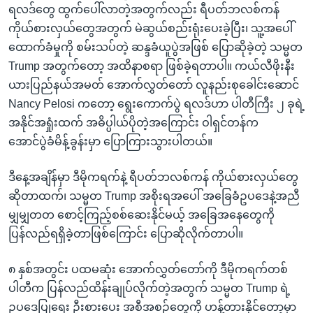
ရလဒ်တွေ ထွက်ပေါ်လာတဲ့အတွက်လည်း ရီပတ်ဘလစ်ကန်
ကိုယ်စားလှယ်တွေအတွက် မဲဆွယ်စည်းရုံးပေးခဲ့ပြီး၊ သူ့အပေါ်
ထောက်ခံမှုကို စမ်းသပ်တဲ့ ဆန္ဒခံယူပွဲအဖြစ် ပြောဆိုခဲ့တဲ့ သမ္မတ
Trump အတွက်တော့ အထိနာစရာ ဖြစ်ခဲ့ရတာပါ။ ကယ်လီဖိုးနီး
ယားပြည်နယ်အမတ် အောက်လွှတ်တော် လူနည်းစုခေါင်းဆောင်
Nancy Pelosi ကတော့ ရွေးကောက်ပွဲ ရလဒ်ဟာ ပါတီကြီး ၂ ခုရဲ့
အနိုင်အရှုံးထက် အဓိပ္ပါယ်ပိုတဲ့အကြောင်း ဝါရှင်တန်က
အောင်ပွဲခံမိန့်ခွန်းမှာ ပြောကြားသွားပါတယ်။
ဒီနေ့အချိန်မှာ ဒီမိုကရက်နဲ့ ရီပတ်ဘလစ်ကန် ကိုယ်စားလှယ်တွေ
ဆိုတာထက်၊ သမ္မတ Trump အစိုးရအပေါ် အခြေခံဥပဒေနဲ့အညီ
မျှမျှတတ စောင့်ကြည့်စစ်ဆေးနိုင်မယ့် အခြေအနေတွေကို
ပြန်လည်ရရှိခဲ့တာဖြစ်ကြောင်း ပြောဆိုလိုက်တာပါ။
၈ နှစ်အတွင်း ပထမဆုံး အောက်လွှတ်တော်ကို ဒီမိုကရက်တစ်
ပါတီက ပြန်လည်ထိန်းချုပ်လိုက်တဲ့အတွက် သမ္မတ Trump ရဲ့
ဥပဒေပြုရေး ဦးစားပေး အစီအစဉ်တွေကို ဟန့်တားနိုင်တော့မှာ