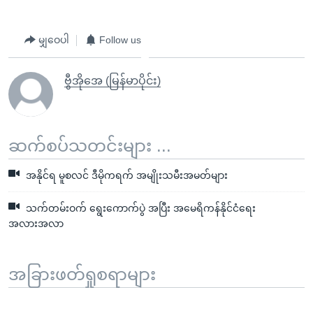
မျှဝေပါ
Follow us
ဗွီအိုအေ (မြန်မာပိုင်း)
ဆက်စပ်သတင်းများ ...
အနိုင်ရ မူစလင် ဒီမိုကရက် အမျိုးသမီးအမတ်များ
သက်တမ်းဝက် ရွေးကောက်ပွဲ အပြီး အမေရိကန်နိုင်ငံရေး
အလားအလာ
အခြားဖတ်ရှုစရာများ