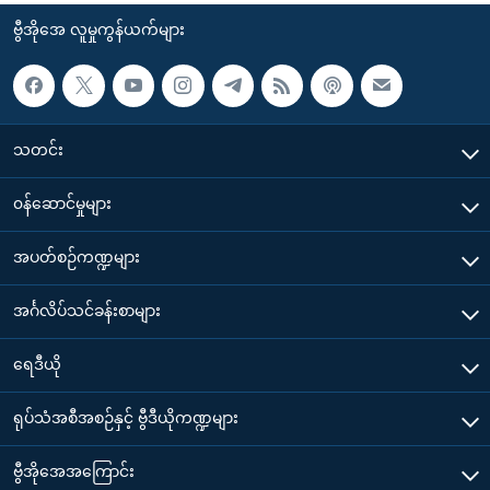
ဗွီအိုအေ လူမှုကွန်ယက်များ
သတင်း
၀န်ဆောင်မှုများ
အပတ်စဉ်ကဏ္ဍများ
အင်္ဂလိပ်သင်ခန်းစာများ
ရေဒီယို
ရုပ်သံအစီအစဉ်နှင့် ဗွီဒီယိုကဏ္ဍများ
ဗွီအိုအေအကြောင်း