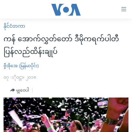
သုံး
ရ
လွယ်ကူ
နိုင်ငံတကာ
မူလစာမျက်နှာ
စေ
ကန် အောက်လွှတ်တော် ဒီမိုကရက်ပါတီ
မြန်မာ
သည့်
ပြန်လည်ထိန်းချုပ်
ကမ္ဘာ့သတင်းများ
Link
ဗွီဒီယို
နိုင်ငံတကာ
ဗွီအိုအေ (မြန်မာပိုင်း)
များ
သတင်းလွတ်လပ်ခွင့်
အမေရိကန်
၀၇ ႏိုဝင္ဘာ၊ ၂၀၁၈
ပင်မ
ရပ်ဝန်းတခု လမ်းတခု အလွန်
တရုတ်
အကြောင်းအရာ
မျှဝေပါ
သို့
အင်္ဂလိပ်စာလေ့လာမယ်
အစ္စရေး-ပါလက်စတိုင်း
ကျော်
အပတ်စဉ်ကဏ္ဍများ
အမေရိကန်သုံးအီဒီယံ
ကြည့်
ရေဒီယိုနှင့်ရုပ်သံ အချက်အလက်များ
မကြေးမုံရဲ့ အင်္ဂလိပ်စာ
ရေဒီယို
ရန်
ပင်မ
ရေဒီယို/တီဗွီအစီအစဉ်
ရုပ်ရှင်ထဲက အင်္ဂလိပ်စာ
တီဗွီ