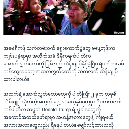
အ
သုတပဒေသာ အင်္ဂလိပ်စာ
ညွန်း
Learning English
စာမျက်နှာ
သို့
ဗွီအိုအေ လူမှုကွန်ယက်များ
ကျော်
ကြည့်
အမေရိကန် သက်တမ်းဝက် ရွေးကောက်ပွဲတွေ မနေ့တုန်းက
ရန်
ဘာသာစကားများ
ကျင်းပခဲ့ရာမှာ အတိုက်အခံ ဒီမိုကရက်ပါတီက
ရှာဖွေ
အောက်လွှတ်တော်ကို ပြန်လည် ထိန်းချုပ်နိုင်ခဲ့ပြီး၊ ရီပတ်ဘလစ်
ရန်
ကန်တွေကတော့ အထက်လွှတ်တော်ကို ဆက်လက် ထိန်းချုပ်
နေရာ
ထားပါတယ်။
သို့
ကျော်
အထက်နဲ့ အောက်လွှတ်တော်တွေကို ပါတီကြီး ၂ ခုက တခုစီ
ရန်
ထိန်းချုပ်လိုက်တဲ့အတွက် ရှေ့လာမယ့်နှစ်တွေမှာ ရီပတ်ဘလစ်
ကန်ပါတီက သမ္မတ Donald Trump ရဲ့ မူဝါဒတွေကို
အကောင်အထည်ဖော်ရာမှာ အဟန့်အတားတွေနဲ့ ကြုံရမယ့်
အလားအလာတွေလည်း ရှိနေပါတယ်။ မျှော်လင့်ထားသလို