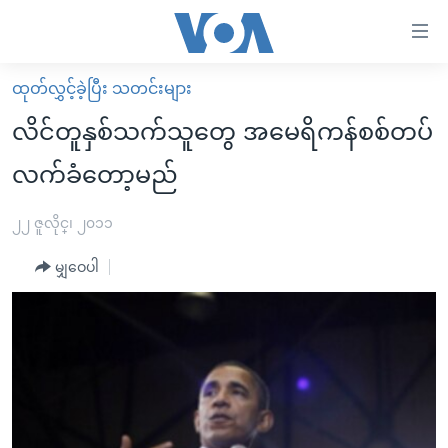
သုံး
ရ
လွယ်ကူ
ထုတ်လွှင့်ခဲ့ပြီး သတင်းများ
မူလစာမျက်နှာ
စေ
လိင်တူနှစ်သက်သူတွေ အမေရိကန်စစ်တပ်
မြန်မာ
သည့်
လက်ခံတော့မည်
ကမ္ဘာ့သတင်းများ
Link
ဗွီဒီယို
နိုင်ငံတကာ
၂၂ ဇူလိုင္၊ ၂၀၁၁
များ
သတင်းလွတ်လပ်ခွင့်
အမေရိကန်
ပင်မ
မျှဝေပါ
ရပ်ဝန်းတခု လမ်းတခု အလွန်
တရုတ်
အကြောင်းအရာ
သို့
အင်္ဂလိပ်စာလေ့လာမယ်
အစ္စရေး-ပါလက်စတိုင်း
ကျော်
အပတ်စဉ်ကဏ္ဍများ
အမေရိကန်သုံးအီဒီယံ
ကြည့်
ရေဒီယိုနှင့်ရုပ်သံ အချက်အလက်များ
မကြေးမုံရဲ့ အင်္ဂလိပ်စာ
ရေဒီယို
ရန်
ပင်မ
ရေဒီယို/တီဗွီအစီအစဉ်
ရုပ်ရှင်ထဲက အင်္ဂလိပ်စာ
တီဗွီ