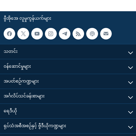
ဗွီအိုအေ လူမှုကွန်ယက်များ
သတင်း
၀န်ဆောင်မှုများ
အပတ်စဉ်ကဏ္ဍများ
အင်္ဂလိပ်သင်ခန်းစာများ
ရေဒီယို
ရုပ်သံအစီအစဉ်နှင့် ဗွီဒီယိုကဏ္ဍများ