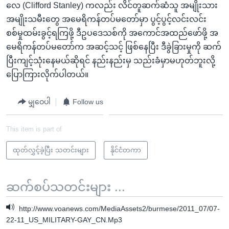
လေ (Clifford Stanley) ကလည်း လိင်တူဆက်ဆံသူ အမျိုးသား
အမျိုးသမီးတွေ အမေရိကန်တပ်မတော်မှာ ပွင့်ပွင့်လင်းလင်း
စစ်မှုထမ်းခွင့်ရကြဖို့ ဒီဥပဒေသစ်ကို အကောင်အထည်ဖော်ဖို့ အ
မေရိကန်တပ်မတော်က အဆင့်သင့် ဖြစ်နေပြီး ဒီခွဲခြားမှုကို ဆက်
ပြီးကျင့်သုံးနေမယ်ဆိုရင် နည်းနည်းမှ သည်းခံမှာမဟုတ်ဘူးလို့
ပြောကြားလိုက်ပါတယ်။
မျှဝေပါ
Follow us
This item is part of
ထုတ်လွှင့်ခဲ့ပြီး သတင်းများ
နိုင်ငံတကာ
ဆက်စပ်သတင်းများ ...
http://www.voanews.com/MediaAssets2/burmese/2011_07/07-
22-11_US_MILITARY-GAY_CN.Mp3