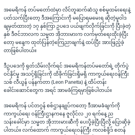
အမေရိကန် တပ်မတော်ထဲမှာ လိင်တူဆက်ဆံသူ စစ်မှုထမ်းရေးနဲ့
ပတ်သက်ပြီးတော့ ဒီအကြောင်းကို မပြောရမမေးရ ဆိုတဲ့မူဝါဒ
ချမှတ်ထားတဲ့ ၁၇ နှစ်ကြာ ဥပဒေ ပယ်ဖျက်လိုက်ခြင်းကို ပြီးခဲ့တဲ့
နှစ် ဒီဇင်ဘာလက သမ္မတ အိုဘားမားက လက်မှတ်ရေးထိုးခဲ့ပြီး
တော့ မနေ့က ထုတ်ပြန်တဲ့ကြေညာချက်နဲ့ ထပ်ပြီး အားဖြည့်ခဲ့
တာဖြစ်ပါတယ်။
ဒီဥပဒေကို ရုတ်သိမ်းလိုက်ရင် အမေရိကန်တပ်မတော်ရဲ့ တိုက်ပွဲ
ဝင်နိုင်မှု အသင့်ရှိခြင်းကို ထိခိုက်ခြင်းရှိမရှိ ကာကွယ်ရေးဝန်ကြီး
သစ် လီယွန် ပန်နက်တာ (Leon Panetta) နဲ့ ထိပ်တန်း
ခေါင်းဆောင်တွေက အရင် အာမခံကြရမှာဖြစ်ပါတယ်။
အမေရိကန် ပင်တဂွန် စစ်ဌာနချုပ်ကတော့ ဒီအာမခံချက်ကို
ကာကွယ်ရေး ဝန်ကြီးဌာနကနေ ဇူလိုင်လ ၂၀ ရက်နေ့ ည
သန်းခေါင်မှာ သမ္မတ အိုဘားမားဆီကို ပေးပို့ခဲ့ပြီးပြီလို့ ပြောဆိုခဲ့
ပါတယ်။ လက်ထောက် ကာကွယ်ရေးဝန်ကြီး ကလစ်ဖို့ဒ် စတန်