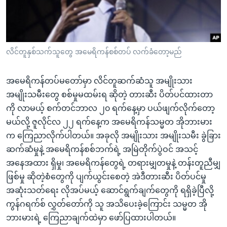
အ
သုတပဒေသာ အင်္ဂလိပ်စာ
ညွန်း
Learning English
စာမျက်နှာ
သို့
ဗွီအိုအေ လူမှုကွန်ယက်များ
လိင်တူနှစ်သက်သူတွေ အမေရိကန်စစ်တပ် လက်ခံတော့မည်
ကျော်
ကြည့်
အမေရိကန်တပ်မတော်မှာ လိင်တူဆက်ဆံသူ အမျိုးသား
ရန်
ဘာသာစကားများ
အမျိုးသမီးတွေ စစ်မှုမထမ်းရ ဆိုတဲ့ တားဆီး ပိတ်ပင်ထားတာ
ရှာဖွေ
ကို လာမယ့် စက်တင်ဘာလ ၂၀ ရက်နေ့မှာ ပယ်ဖျက်လိုက်တော့
ရန်
မယ်လို့ ဇူလိုင်လ ၂၂ ရက်နေ့က အမေရိကန်သမ္မတ အိုဘားမား
နေရာ
က ကြေညာလိုက်ပါတယ်။ အခုလို အမျိုးသား အမျိုးသမီး ခွဲခြား
သို့
ဆက်ဆံမှုနဲ့ အမေရိကန်စစ်ဘက်ရဲ့ အမြဲတိုက်ပွဲဝင် အသင့်
ကျော်
အနေအထား ရှိမှု၊ အမေရိကန်တွေရဲ့ တရားမျှတမှုနဲ့ တန်းတူညီမျှ
ရန်
ဖြစ်မှု ဆိုတဲ့စံတွေကို ပျက်ယွင်းစေတဲ့ အဲဒီတားဆီး ပိတ်ပင်မှု
အဆုံးသတ်ရေး လိုအပ်မယ့် ဆောင်ရွက်ချက်တွေကို ရရှိခဲ့ပြီလို့
ကွန်ဂရက်စ် လွှတ်တော်ကို သူ အသိပေးခဲ့ကြောင်း သမ္မတ အို
ဘားမားရဲ့ ကြေညာချက်ထဲမှာ ဖော်ပြထားပါတယ်။