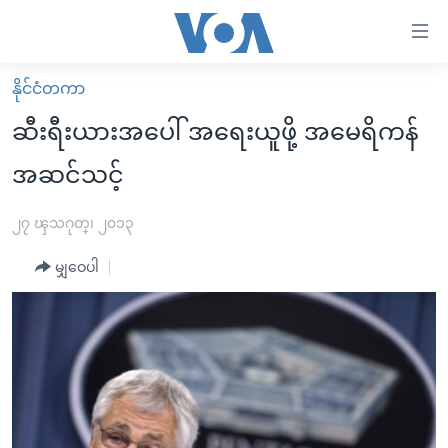
သုံး
ရ
လွယ်ကူ
နိုင်ငံတကာ
မူလစာမျက်နှာ
စေ
ဆီးရီးယားအပေါ် အရေးယူဖို့ အမေရိကန်
မြန်မာ
သည့်
အဆင်သင့်
ကမ္ဘာ့သတင်းများ
Link
ဗွီဒီယို
နိုင်ငံတကာ
၂၇ ၾသဂုတ္၊ ၂၀၁၃
များ
သတင်းလွတ်လပ်ခွင့်
အမေရိကန်
ပင်မ
မျှဝေပါ
ရပ်ဝန်းတခု လမ်းတခု အလွန်
တရုတ်
အကြောင်းအရာ
သို့
အင်္ဂလိပ်စာလေ့လာမယ်
အစ္စရေး-ပါလက်စတိုင်း
ကျော်
အပတ်စဉ်ကဏ္ဍများ
အမေရိကန်သုံးအီဒီယံ
ကြည့်
ရေဒီယိုနှင့်ရုပ်သံ အချက်အလက်များ
မကြေးမုံရဲ့ အင်္ဂလိပ်စာ
ရေဒီယို
ရန်
ပင်မ
ရေဒီယို/တီဗွီအစီအစဉ်
ရုပ်ရှင်ထဲက အင်္ဂလိပ်စာ
တီဗွီ