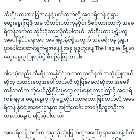
ဆီးရီးယားအခြေအနေနဲ့ ပတ်သက်လို့ အမေရိကန်-ရုရှား
ဆွေးနွေးကြဖို့ အခု သီတင်းပတ်ကုန်ပိုင်း စီစဉ်ထားတာကို အမေ
ရိကန်ဘက်က ဆိုင်းငံ့ထားလိုက်ပါတယ်။ ဆီးရီးယား ပဋိပက္ခ
အပေါ် နိုင်ငံရေးအရ အဖြေရှာနိုင်ဖို့အတွက် အမေရိကန်-ရုရှား
ပူးပေါင်းဆောင်ရွက်မှုအနေနဲ့ အခု ဗုဒ္ဓဟူးနေ့ The Hague မြို့မှာ
ဆွေးနွေးပွဲ ပြုလုပ်ဖို့ စီစဉ်ခဲ့ကြတာပါ။
ဒါပေမဲ့လည်း ဆီးရီးယားနိုင်ငံမှာ ဓာတုလက်နက် အသုံးပြုတယ်
ဆိုတဲ့ သတင်းတွေအပေါ် ဘယ်လို တုံ့ပြန်ရမလဲဆိုတာ အမေရိ
ကန်ဘက်က တိုင်ပင်ညှိနှိုင်းမှုတွေ လုပ်နေရတာကြောင့် အမေရိ
ကန်-ရုရှား ဆွေးနွေးပွဲ ကို ရွှေ့ဆိုင်းထားရတာ ဖြစ်တယ်လို့ အမေ
ရိကန် နိုင်ငံခြားရေးဌာနက အကြီးတန်း တာဝန်ရှိသူတဦးက
တနင်္လာနေ့က ပြောခဲ့ပါတယ်။
အမေရိကန်ဘက်က အခုလို ဆုံးဖြတ်တဲ့အပေါ် ရုရှားအနေနဲ့ စိတ်