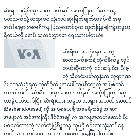
ဆီးရီယားနိုင်ငံမှာ ဓာတုလက်နက် အသုံးပြုတယ်ဆိုတာနဲ့
ပတ်သက်လို့ တရားဝင် သုံးသပ်ဆုံးဖြတ်ချက်တရပ်ကို အခု
အင်္ဂါနေ့မှာ အမေရိကန် ပြည်ထောင်စုက ထုတ်ပြန် ကြေညာဖွယ်
ရှိတယ်လို့ အေပီ သတင်းဌာနမှာ ရေးသားပါတယ်။
ဆီးရီးယားအစိုးရကတော့
ဓာတုလက်နက်နဲ့ တိုက်ခိုက်မှု လုပ်
တယ်ဆိုတာကို ငြင်းဆန်ပြီး၊ ပြီးခဲ့
တဲ့ သီတင်းပတ်တုန်းက လူရာဂဏ
န်း သေဆုံးခဲ့ရတဲ့ တိုက်ခိုက်မှုအပေါ် သူပုန်တွေကို အပြစ်တင်
ထားပါတယ်။ ဆီးရီးယားမှာ ဓာတုလက်နက် အသုံးပြုတယ်ဆို
တာနဲ့ ပတ်သက်ပြီး၊ ဆီးရီးယား သမ္မတ ဘာရှား အယ်လ် အာဆပ်
(Bashar al-Assad) ကို အပြစ်ပေးဖို့ အမေရိကန်နဲ့ အခြား
အနောက် အင်အားကြီး နိုင်ငံအချို့က အကန့်အသတ်ဆောင်ပြီး
ပစ်မှတ်ထားတဲ့ လက်တုံ့ပြန်မှုတခု လုပ်ဖို့ စဉ်းစားသုံးသပ်နေ
တယ်လို့ သတင်းတွေမှာ ရေးသားဖော်ပြနေကြပါတယ်။