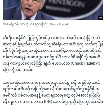
အ
သုတပဒေသာ အင်္ဂလိပ်စာ
ညွန်း
Learning English
စာမျက်နှာ
သို့
ဗွီအိုအေ လူမှုကွန်ယက်များ
အမေရိကန် ကာကွယ်ရေးဝန်ကြီး Chuck Hagel
ကျော်
ကြည့်
ဆီးရီယားနိုင်ငံ ပြည်တွင်းစစ်မှာ ဓာတုလက်နက် အသုံးပြုတယ်
ရန်
ဘာသာစကားများ
ဆိုတဲ့ စွပ်စွဲချက်နဲ့ ပတ်သက်လို့ ဆီးရီးယားအစိုးရကို လက်တုံ့ပြန်
ရှာဖွေ
တိုက်ခိုက်ဖို့ သမ္မတ အိုဘားမားက အမိန့်ပေးလာရင် အမေရိကန်
ရန်
စစ်တပ်အနေနဲ့ အရေးယူဆောင်ရွက်ဖို့ အသင့်ရှိနေပြီလို့ အမေရိ
နေရာ
ကန် ကာကွယ်ရေးဝန်ကြီး ချက် ဟေဂယ်လ် (Chuck Hagel) က
သို့
ပြောလိုက်ပါတယ်။
ကျော်
ရန်
သမ္မတ အိုဘားမားကနေ အရေးယူဆောင်ရွက်ဖို့ ဆန္ဒရှိတဲ့ ဘယ်
နည်းလမ်းကိုမဆို အပြည့်အ၀ လိုက်နာဆောင်ရွက်သွားနိုင်ဖို့ အ
မေရိကန် စစ်တပ်အနေနဲ့ နေရာချထားမှုတွေ လုပ်ဆောင်ခဲ့ပြီးပြီ
လို့ မစ္စတာ ဟေဂယ်လ် က BBC သတင်းဌာနကို ပြောသွားတာပါ။