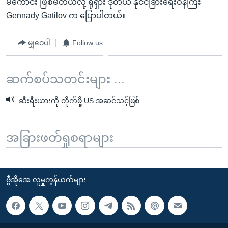
မကောင်း ဖြစ်မိတယ်လို့ ရုရှား ဒုတိယ နိုင်ငံခြားရေးဝန်ကြီး
Gennady Gatilov က ပြောပါတယ်။
မျှဝေပါ
Follow us
ဆက်စပ်သတင်းများ ...
ဆီးရီးယားကို တိုက်ဖို့ US အဆင်သင့်ဖြစ်
အခြားဖတ်ရှုစရာများ
ဗွီအိုအေ လူမှုကွန်ယက်များ