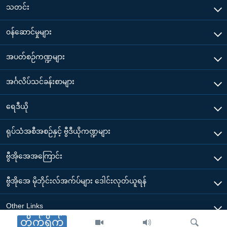
သတင်း
၀န်ဆောင်မှုများ
အပတ်စဉ်ကဏ္ဍများ
အင်္ဂလိပ်သင်ခန်းစာများ
ရေဒီယို
ရုပ်သံအစီအစဉ်နှင့် ဗွီဒီယိုကဏ္ဍများ
ဗွီအိုအေအကြောင်း
ဗွီအိုအေ မိုဘိုင်းလ်အက်ပ်များ ဒေါင်းလုတ်ယူရန်
Other Links
တိုက်ရိုက်