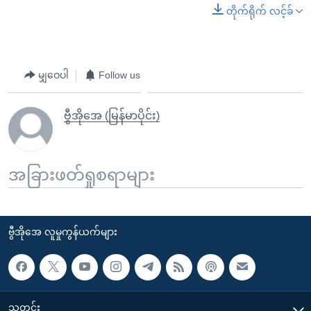
တိုက်ရိုက် လင့်ခ်
မျှဝေပါ
Follow us
ဗွီအိုအေ (မြန်မာပိုင်း)
အခြားဖတ်ရှုစရာများ
ဗွီအိုအေ လူမှုကွန်ယက်များ
သတင်း