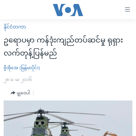
သုံး
ရ
လွယ်ကူ
နိုင်ငံတကာ
မူလစာမျက်နှာ
စေ
ဥရောပမှာ ကန်ဒုံးကျည်တပ်ဆင်မှု ရုရှား
မြန်မာ
သည့်
လက်တုန့်ပြန်မည်
ကမ္ဘာ့သတင်းများ
Link
ဗွီဒီယို
နိုင်ငံတကာ
ဗွီအိုအေ (မြန်မာပိုင်း)
များ
သတင်းလွတ်လပ်ခွင့်
အမေရိကန်
၂၈ ေမ၊ ၂၀၁၆
ပင်မ
ရပ်ဝန်းတခု လမ်းတခု အလွန်
တရုတ်
အကြောင်းအရာ
မျှဝေပါ
သို့
အင်္ဂလိပ်စာလေ့လာမယ်
အစ္စရေး-ပါလက်စတိုင်း
ကျော်
အပတ်စဉ်ကဏ္ဍများ
အမေရိကန်သုံးအီဒီယံ
ကြည့်
ရေဒီယိုနှင့်ရုပ်သံ အချက်အလက်များ
မကြေးမုံရဲ့ အင်္ဂလိပ်စာ
ရေဒီယို
ရန်
ပင်မ
ရေဒီယို/တီဗွီအစီအစဉ်
ရုပ်ရှင်ထဲက အင်္ဂလိပ်စာ
တီဗွီ