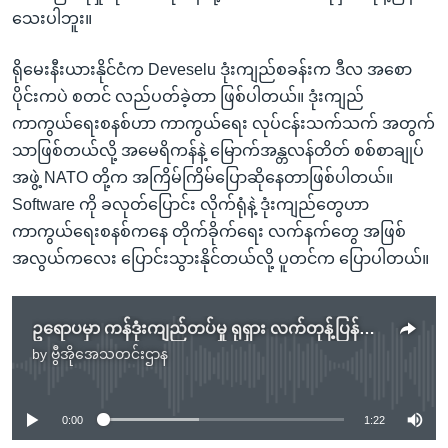
သေးပါဘူး။
ရိုမေးနီးယားနိုင်ငံက Deveselu ဒုံးကျည်စခန်းက ဒီလ အစော
ပိုင်းကပဲ စတင် လည်ပတ်ခဲ့တာ ဖြစ်ပါတယ်။ ဒုံးကျည်
ကာကွယ်ရေးစနစ်ဟာ ကာကွယ်ရေး လုပ်ငန်းသက်သက် အတွက်
သာဖြစ်တယ်လို့ အမေရိကန်နဲ့ မြောက်အန္တလန်တိတ် စစ်စာချုပ်
အဖွဲ့ NATO တို့က အကြိမ်ကြိမ်ပြောဆိုနေတာဖြစ်ပါတယ်။
Software ကို ခလုတ်ပြောင်း လိုက်ရုံနဲ့ ဒုံးကျည်တွေဟာ
ကာကွယ်ရေးစနစ်ကနေ တိုက်ခိုက်ရေး လက်နက်တွေ အဖြစ်
အလွယ်ကလေး ပြောင်းသွားနိုင်တယ်လို့ ပူတင်က ပြောပါတယ်။
ဥရောပမှာ ကန်ဒုံးကျည်တပ်မှု ရုရှား လက်တုန့်ပြန်မည်
by
ဗွီအိုအေသတင်းဌာန
No media source currently available
0:00
1:22