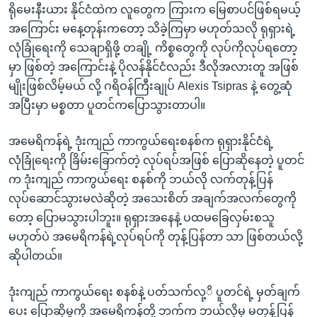
ရိုမေးနီးယား နိုင်ငံထဲက လူတွေက ကြားက မြေစာပင်ဖြစ်ရမယ့်
အကြောင်း မနေ့တုန်းကတော့ သိခဲ့ကြမှာ မဟုတ်သလို ရုရှားရဲ့
လုံခြုံရေးကို သေချာရှိဖို့ တချို့ ကိစ္စတွေကို လုပ်ကိုလုပ်ရတော့
မှာ ဖြစ်တဲ့ အကြောင်းနဲ့ ပိုလန်နိုင်ငံလည်း ဒီလိုအလားတူ အဖြစ်
မျိုးဖြစ်လိမ့်မယ် လို့ ဂရိဝန်ကြီးချုပ် Alexis Tsipras နဲ့ တွေ့ဆုံ
အပြီးမှာ မစ္စတာ ပူတင်ကပြောသွားတာပါ။
အမေရိကန်ရဲ့ ဒုံးကျည် ကာကွယ်ရေးစနစ်က ရုရှားနိုင်ငံရဲ့
လုံခြုံရေးကို ခြိမ်းခြောက်တဲ့ လုပ်ရပ်အဖြစ် ပြောဆိုနေတဲ့ ပူတင်
က ဒုံးကျည် ကာကွယ်ရေး စနစ်ကို ဘယ်လို လက်တုန့်ပြန်
လုပ်ဆောင်သွားမလဲဆိုတဲ့ အသေးစိတ် အချက်အလက်တွေကို
တော့ ပြောမသွားပါဘူး။ ရုရှားအနေနဲ့ ပထမခြေလှမ်းစသူ
မဟုတ်ပဲ အမေရိကန်ရဲ့လုပ်ရပ်ကို တုန့်ပြန်တာ သာ ဖြစ်တယ်လို့
ဆိုပါတယ်။
ဒုံးကျည် ကာကွယ်ရေး စနစ်နဲ့ ပတ်သက်လု့ိ ပူတင်ရဲ့ မှတ်ချက်
ပေး ပြောဆိုမှုကို အမေရိကန်တို့ ဘက်က ဘယ်လိုမှ မတုန့်ပြန်