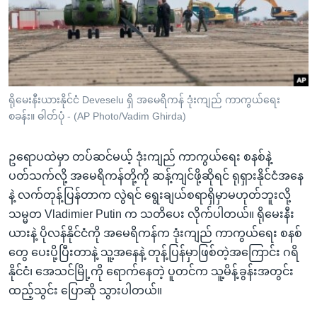
အ
သုတပဒေသာ အင်္ဂလိပ်စာ
ညွန်း
Learning English
စာမျက်နှာ
သို့
ဗွီအိုအေ လူမှုကွန်ယက်များ
ကျော်
ကြည့်
ရိုမေးနီးယားနိုင်ငံ Deveselu ရှိ အမေရိကန် ဒုံးကျည် ကာကွယ်ရေး
စခန်း။ ဓါတ်ပုံ - (AP Photo/Vadim Ghirda)
ရန်
ဘာသာစကားများ
ရှာဖွေ
ဥရောပထဲမှာ တပ်ဆင်မယ့် ဒုံးကျည် ကာကွယ်ရေး စနစ်နဲ့
ရန်
ပတ်သက်လို့ အမေရိကန်တို့ကို ဆန့်ကျင်ဖို့ဆိုရင် ရုရှားနိုင်ငံအနေ
နေရာ
နဲ့ လက်တုန့်ပြန်တာက လွဲရင် ရွေးချယ်စရာရှိမှာမဟုတ်ဘူးလို့
သို့
သမ္မတ Vladimier Putin က သတိပေး လိုက်ပါတယ်။ ရိုမေးနီး
ကျော်
ယားနဲ့ ပိုလန်နိုင်ငံကို အမေရိကန်က ဒုံးကျည် ကာကွယ်ရေး စနစ်
ရန်
တွေ ပေးပို့ပြီးတာနဲ့ သူ့အနေနဲ့ တုန့်ပြန်မှာဖြစ်တဲ့အကြောင်း ဂရိ
နိုင်ငံ၊ အေသင်မြို့ကို ရောက်နေတဲ့ ပူတင်က သူ့မိန့်ခွန်းအတွင်း
ထည့်သွင်း ပြောဆို သွားပါတယ်။