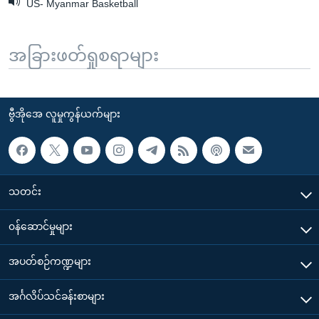
US- Myanmar Basketball
အခြားဖတ်ရှုစရာများ
ဗွီအိုအေ လူမှုကွန်ယက်များ
သတင်း
၀န်ဆောင်မှုများ
အပတ်စဉ်ကဏ္ဍများ
အင်္ဂလိပ်သင်ခန်းစာများ