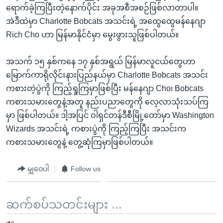
ရောက်ခဲ့ကြပြီးတဲ့နောက်ပိုင်း အခုအစီအစဉ်ဖြစ်လာတာပါ။
အဲဒီထဲမှာ Charlotte Bobcats အသင်းရဲ့ အထွေထွေမန်နေဂျာ
Rich Cho ဟာ မြန်မာနိုင်ငံမှာ မွေးဖွားသူဖြစ်ပါတယ်။
အသက် ၁၅ နှစ်ကနေ ၁၇ နှစ်အရွယ် မြန်မာလူငယ်တွေဟာ
မြောက်ကာရိုလိုင်းနားပြည်နယ်မှာ Charlotte Bobcats အသင်း
ကစားတဲ့ပွဲကို ကြည့်ရှုကြမှာဖြစ်ပြီး မန်နေဂျာ Cho၊ Bobcats
ကစားသမားတွေနဲ့အတူ နည်းပညာတွေကို လေ့လာသုံးသပ်ကြ
မှာ ဖြစ်ပါတယ်။ ဒါ့အပြင် ဝါရှင်တန်ဒီစီမြို့တော်မှာ Washington
Wizards အသင်းရဲ့ ကစားပွဲကို ကြည့်ကြပြီး အသင်းက
ကစားသမားတွေနဲ့ တွေ့ဆုံကြမှာဖြစ်ပါတယ်။
မျှဝေပါ
Follow us
ဆက်စပ်သတင်းများ ...