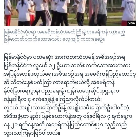
အ
သုတပဒေသာ အင်္ဂလိပ်စာ
ညွန်း
Learning English
စာမျက်နှာ
သို့
ဗွီအိုအေ လူမှုကွန်ယက်များ
မြန်မာနိုင်ငံဆိုင်ရာ အမေရိကန်သံအမတ်ကြီးနဲ့ အမေရိကန် သွားမည့်
ကျော်
မြန်မာဘတ်စကက်ဘောအသင်း လေ့ကျင့် ကစားနေစဉ်။
ကြည့်
ရန်
မြန်မာနိုင်ငံမှာ ပထမဆုံး အားကစားသံတမန် အစီအစဉ်အရ
ဘာသာစကားများ
ရှာဖွေ
မြန်မာနိုင်ငံက လူငယ် ၁၂ ဦးဟာ ဘတ်စကက်ဘောအားကစား
ရန်
အပြန်အလှန်ဖလှယ်ရေးအစီအစဉ်အရ အမေရိကန်ပြည်ထောင်စု
နေရာ
ဆီ သီတင်းနှစ်ပတ်ကြာ လာရောက်မယ်လို့ အမေရိကန်
သို့
နိုင်ငံခြားရေးဌာန၊ ပညာရေးနဲ့ ကျန်းမာရေးဆိုင်ရာဌာနက
ကျော်
ဇန်နဝါရီလ ၄ ရက်နေ့စွဲနဲ့ ကြေညာလိုက်ပါတယ်။
ရန်
လူငယ် အမျိုးသားခြောက်ဦးနဲ့ အမျိုးသမီးခြောက်ဦးပါဝင်တဲ့
အဲဒီအဖွဲ့ဟာ နည်းပြနှစ်ယောက်နဲ့အတူ ဇန်နဝါရီလ ၇ ရက်နေ့က
နေ ၂၀ ရက်နေ့အထိ အမေရိကန်ပြည်ထောင်စုမှာ လှည့်လည်
သွားလာကြမှာဖြစ်ပါတယ်။