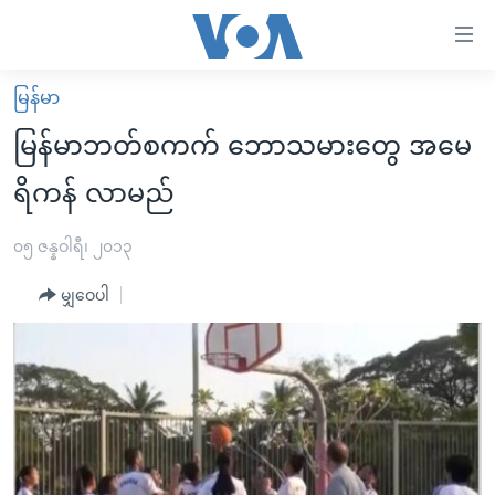
သုံး
ရ
လွယ်ကူ
မြန်မာ
မူလစာမျက်နှာ
စေ
မြန်မာဘတ်စကက် ဘောသမားတွေ အမေ
မြန်မာ
သည့်
ရိကန် လာမည်
ကမ္ဘာ့သတင်းများ
Link
ဗွီဒီယို
နိုင်ငံတကာ
၀၅ ဇန္နဝါရီ၊ ၂၀၁၃
များ
သတင်းလွတ်လပ်ခွင့်
အမေရိကန်
ပင်မ
မျှဝေပါ
ရပ်ဝန်းတခု လမ်းတခု အလွန်
တရုတ်
အကြောင်းအရာ
သို့
အင်္ဂလိပ်စာလေ့လာမယ်
အစ္စရေး-ပါလက်စတိုင်း
ကျော်
အပတ်စဉ်ကဏ္ဍများ
အမေရိကန်သုံးအီဒီယံ
ကြည့်
ရေဒီယိုနှင့်ရုပ်သံ အချက်အလက်များ
မကြေးမုံရဲ့ အင်္ဂလိပ်စာ
ရေဒီယို
ရန်
ပင်မ
ရေဒီယို/တီဗွီအစီအစဉ်
ရုပ်ရှင်ထဲက အင်္ဂလိပ်စာ
တီဗွီ