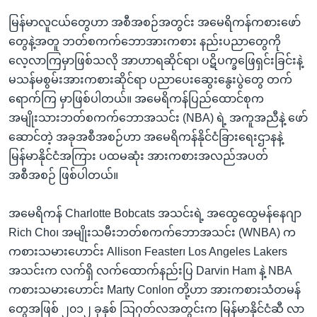
မြန်မာလူငယ်တွေဟာ အစီအစဉ်အတွင်း အမေရိကန်ကစားဖော်
တွေနဲ့အတူ ဘတ်စကက်ဘောအားကစား နည်းပညာတွေကို
လေ့လာကြမှာဖြစ်သလို အာဟာရဆိုင်ရာ၊ ပဋိပက္ခဖြေရှင်းခြင်းနဲ့
မသန်မစွမ်းအားကစားဆိုင်ရာ ပညာပေးဆွေးနွေးပွဲတွေ တက်
ရောက်ကြ မှာဖြစ်ပါတယ်။ အမေရိကန်ပြည်ထောင်စုက
အမျိုးသားဘတ်စကက်ဘောအသင်း (NBA) ရဲ့ အကူအညီနဲ့ ဖော်
ဆောင်တဲ့ အခုအစီအစဉ်ဟာ အမေရိကန်နိုင်ငံခြားရေးဌာနနဲ့
မြန်မာနိုင်ငံအကြား ပထမဆုံး အားကစားအလည်အပတ်
အစီအစဉ် ဖြစ်ပါတယ်။
အမေရိကန် Charlotte Bobcats အသင်းရဲ့ အထွေထွေမန်နေဂျာ
Rich Cho၊ အမျိုးသမီးဘတ်စကက်ဘောအသင်း (WNBA) က
ကစားသမားဟောင်း Allison Feaster၊ Los Angeles Lakers
အသင်းက လက်ရှိ လက်ထောက်နည်းပြ Darvin Ham နဲ့ NBA
ကစားသမားဟောင်း Marty Conlon တို့ဟာ အားကစားသံတမန်
တွေအဖြစ် ၂၀၁၂ ခုနှစ် သြဂုတ်လအတွင်းက မြန်မာနိုင်ငံဆီ လာ