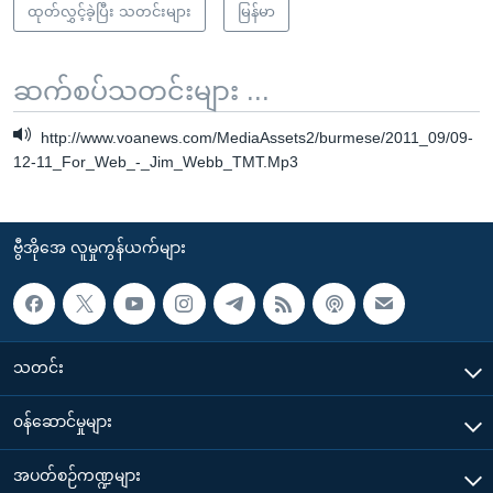
ထုတ်လွှင့်ခဲ့ပြီး သတင်းများ
မြန်မာ
ဆက်စပ်သတင်းများ ...
http://www.voanews.com/MediaAssets2/burmese/2011_09/09-
12-11_For_Web_-_Jim_Webb_TMT.Mp3
ဗွီအိုအေ လူမှုကွန်ယက်များ
သတင်း
၀န်ဆောင်မှုများ
အပတ်စဉ်ကဏ္ဍများ