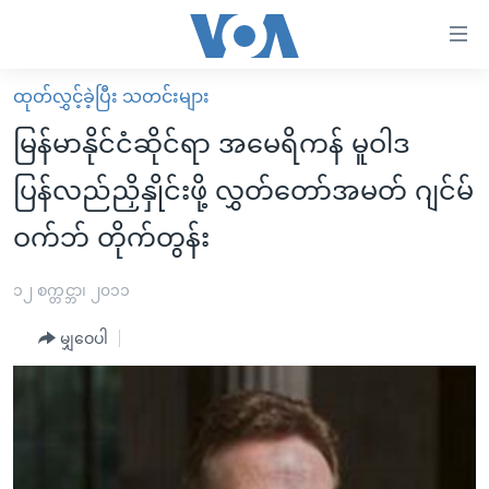
သုံး
ရ
လွယ်ကူ
ထုတ်လွှင့်ခဲ့ပြီး သတင်းများ
မူလစာမျက်နှာ
စေ
မြန်မာနိုင်ငံဆိုင်ရာ အမေရိကန် မူဝါဒ
မြန်မာ
သည့်
ပြန်လည်ညှိနှိုင်းဖို့ လွှတ်တော်အမတ် ဂျင်မ်
ကမ္ဘာ့သတင်းများ
Link
ဝက်ဘ် တိုက်တွန်း
ဗွီဒီယို
နိုင်ငံတကာ
များ
သတင်းလွတ်လပ်ခွင့်
အမေရိကန်
ပင်မ
၁၂ စက္တင္ဘာ၊ ၂၀၁၁
ရပ်ဝန်းတခု လမ်းတခု အလွန်
တရုတ်
အကြောင်းအရာ
မျှဝေပါ
သို့
အင်္ဂလိပ်စာလေ့လာမယ်
အစ္စရေး-ပါလက်စတိုင်း
ကျော်
အပတ်စဉ်ကဏ္ဍများ
အမေရိကန်သုံးအီဒီယံ
ကြည့်
ရေဒီယိုနှင့်ရုပ်သံ အချက်အလက်များ
မကြေးမုံရဲ့ အင်္ဂလိပ်စာ
ရေဒီယို
ရန်
ပင်မ
ရေဒီယို/တီဗွီအစီအစဉ်
ရုပ်ရှင်ထဲက အင်္ဂလိပ်စာ
တီဗွီ