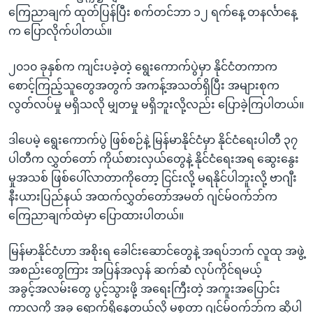
ကြေညာချက် ထုတ်ပြန်ပြီး စက်တင်ဘာ ၁၂ ရက်နေ့ တနင်္လာနေ့
က ပြောလိုက်ပါတယ်။
၂၀၁၀ ခုနှစ်က ကျင်းပခဲ့တဲ့ ရွေးကောက်ပွဲမှာ နိုင်ငံတကာက
စောင့်ကြည့်သူတွေအတွက် အကန့်အသတ်ရှိပြီး အများစုက
လွတ်လပ်မှု မရှိသလို မျှတမှု မရှိဘူးလို့လည်း ပြောခဲ့ကြပါတယ်။
ဒါပေမဲ့ ရွေးကောက်ပွဲ ဖြစ်စဉ်နဲ့ မြန်မာနိုင်ငံမှာ နိုင်ငံရေးပါတီ ၃၇
ပါတီက လွှတ်တော် ကိုယ်စားလှယ်တွေနဲ့ နိုင်ငံရေးအရ ဆွေးနွေး
မှုအသစ် ဖြစ်ပေါ်လာတာကိုတော့ ငြင်းလို့ မရနိုင်ပါဘူးလို့ ဗာဂျီး
နီးယားပြည်နယ် အထက်လွှတ်တော်အမတ် ဂျင်မ်ဝက်ဘ်က
ကြေညာချက်ထဲမှာ ပြောထားပါတယ်။
မြန်မာနိုင်ငံဟာ အစိုးရ ခေါင်းဆောင်တွေနဲ့ အရပ်ဘက် လူထု အဖွဲ့
အစည်းတွေကြား အပြန်အလှန် ဆက်ဆံ လုပ်ကိုင်ရမယ့်
အခွင့်အလမ်းတွေ ပွင့်သွားဖို့ အရေးကြီးတဲ့ အကူးအပြောင်း
ကာလကို အခု ရောက်ရှိနေတယ်လို့ မစ္စတာ ဂျင်မ်ဝက်ဘ်က ဆိုပါ