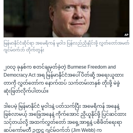
အ
သုတပဒေသာ အင်္ဂလိပ်စာ
ညွန်း
Learning English
စာမျက်နှာ
သို့
ဗွီအိုအေ လူမှုကွန်ယက်များ
ကျော်
ကြည့်
မြန်မာနိုင်ငံဆိုင်ရာ အမေရိကန် မူဝါဒ ပြန်လည်ညှိနှိုင်းဖို့ လွှတ်တော်အမတ်
ရန်
ဂျင်မ်ဝက်ဘ် တိုက်တွန်း
ဘာသာစကားများ
ရှာဖွေ
ရန်
၂၀၀၃ ခုနှစ်က စတင်ချမှတ်ခဲ့တဲ့ Burmese Freedom and
နေရာ
Democracy Act အရ မြန်မာနိုင်ငံအပေါ် ပိတ်ဆို့ အရေးယူထား
သို့
တာကို လွှတ်တော်က နောက်ထပ် သက်တမ်းတနှစ် တိုးဖို့ မဲခွဲ
ကျော်
ဆုံးဖြတ်လိုက်ပါတယ်။
ရန်
ဒါပေမဲ့ မြန်မာနိုင်ငံ မူဝါဒနဲ့ ပတ်သက်ပြီး အမေရိကန် အနေနဲ့
ဖြစ်လာမယ့် အခြေအနေနဲ့ ကိုက်အောင် ညှိယူနိုင်ဖို့ ပြင်ဆင်ထား
သင့်တယ်လို့ အထက်လွှတ်တော် အရှေ့အာရှနဲ့ ပစိဖိတ်ရေးရာ
ဆပ်ကော်မတီ ဥက္ကဋ္ဌ ဂျင်မ်ဝက်ဘ် (Jim Webb) က