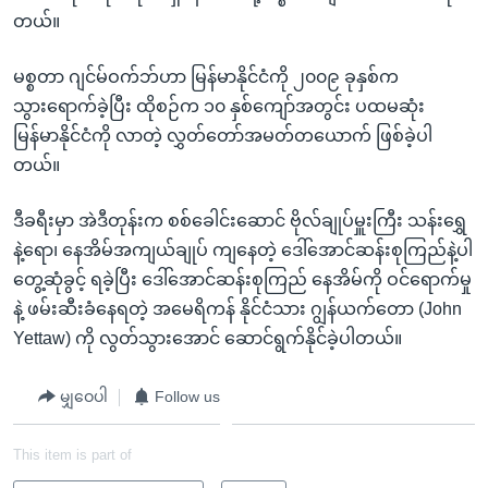
တယ်။
မစ္စတာ ဂျင်မ်ဝက်ဘ်ဟာ မြန်မာနိုင်ငံကို ၂၀၀၉ ခုနှစ်က
သွားရောက်ခဲ့ပြီး ထိုစဉ်က ၁၀ နှစ်ကျော်အတွင်း ပထမဆုံး
မြန်မာနိုင်ငံကို လာတဲ့ လွှတ်တော်အမတ်တယောက် ဖြစ်ခဲ့ပါ
တယ်။
ဒီခရီးမှာ အဲဒီတုန်းက စစ်ခေါင်းဆောင် ဗိုလ်ချုပ်မှူးကြီး သန်းရွှေ
နဲ့ရော၊ နေအိမ်အကျယ်ချုပ် ကျနေတဲ့ ဒေါ်အောင်ဆန်းစုကြည်နဲ့ပါ
တွေ့ဆုံခွင့် ရခဲ့ပြီး ဒေါ်အောင်ဆန်းစုကြည် နေအိမ်ကို ဝင်ရောက်မှု
နဲ့ ဖမ်းဆီးခံနေရတဲ့ အမေရိကန် နိုင်ငံသား ဂျွန်ယက်တော (John
Yettaw) ကို လွတ်သွားအောင် ဆောင်ရွက်နိုင်ခဲ့ပါတယ်။
မျှဝေပါ
Follow us
This item is part of