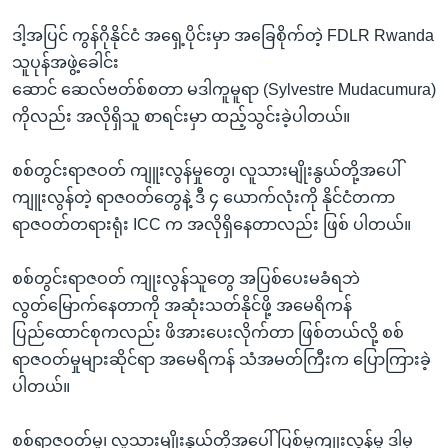
ဒါ့အပြင် ကွန်ဂိုနိုင်ငံ အရှေ့ပိုင်းမှာ အခြေစိုက်တဲ့ FDLR Rwanda
သူပုန်အဖွဲ့ခေါင်း
ဆောင် ဆေလ်ဗတ်စ်စတာ မဒါကူမူရာ (Sylvestre Mudacumura)
ကိုလည်း အလိုရှိသူ စာရင်းမှာ ထည့်သွင်းခဲ့ပါတယ်။
စစ်တွင်းရာဇဝတ် ကျူးလွန်မှုတွေ၊ လူသားမျိုးနွယ်တို့အပေါ်
ကျူးလွန်တဲ့ ရာဇဝတ်တွေနဲ့ ဒီ ၄ ယောက်လုံးကို နိုင်ငံတကာ
ရာဇဝတ်တရားရုံး ICC က အလိုရှိနေတာလည်း ဖြစ် ပါတယ်။
စစ်တွင်းရာဇဝတ် ကျုးလွန်သူတွေ အပြစ်ပေးမခံရဘဲ
လွတ်မြောက်နေတာကို အဆုံးသတ်နိုင်ဖို့ အမေရိကန်
ပြည်ထောင်စုကလည်း ဖိအားပေးလိုက်တာ ဖြစ်တယ်လို့ စစ်
ရာဇဝတ်မှုများဆိုင်ရာ အမေရိကန် သံအမတ်ကြီးက ပြောကြားခဲ့
ပါတယ်။
စစ်ရာဇဝတ်မှု၊ လူသားမျိုးနွယ်တို့အပေါ် ပြစ်မှုကျုးလွန်မှု ဒါမှ