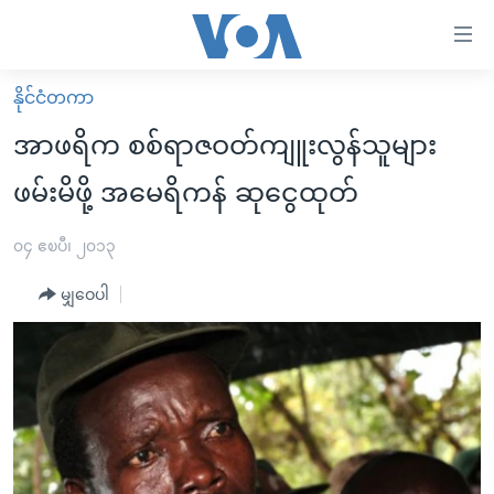
သုံး
ရ
လွယ်ကူ
နိုင်ငံတကာ
မူလစာမျက်နှာ
စေ
အာဖရိက စစ်ရာဇဝတ်ကျူးလွန်သူများ
မြန်မာ
သည့်
ဖမ်းမိဖို့ အမေရိကန် ဆုငွေထုတ်
ကမ္ဘာ့သတင်းများ
Link
ဗွီဒီယို
နိုင်ငံတကာ
၀၄ ဧၿပီ၊ ၂၀၁၃
များ
သတင်းလွတ်လပ်ခွင့်
အမေရိကန်
ပင်မ
မျှဝေပါ
ရပ်ဝန်းတခု လမ်းတခု အလွန်
တရုတ်
အကြောင်းအရာ
သို့
အင်္ဂလိပ်စာလေ့လာမယ်
အစ္စရေး-ပါလက်စတိုင်း
ကျော်
အပတ်စဉ်ကဏ္ဍများ
အမေရိကန်သုံးအီဒီယံ
ကြည့်
ရေဒီယိုနှင့်ရုပ်သံ အချက်အလက်များ
မကြေးမုံရဲ့ အင်္ဂလိပ်စာ
ရေဒီယို
ရန်
ပင်မ
ရေဒီယို/တီဗွီအစီအစဉ်
ရုပ်ရှင်ထဲက အင်္ဂလိပ်စာ
တီဗွီ