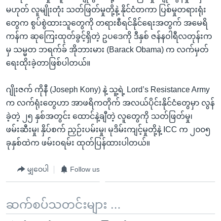
မဟုတ် လူမျိုးတုံး သတ်ဖြတ်မှုတို့နဲ့ နိုင်ငံတကာ ပြစ်မှုတရားရုံး
တွေက စွပ်စွဲထားသူတွေကို တရားစီရင်နိုင်ရေးအတွက် အမေရိ
ကန်က ဆုကြေးထုတ်ခွင့်ရှိတဲ့ ဥပဒေကို ဒီနှစ် ဇန်နဝါရီလတုန်းက
မှ သမ္မတ ဘရက်ခ် အိုဘားမား (Barack Obama) က လက်မှတ်
ရေးထိုးခဲ့တာဖြစ်ပါတယ်။
ဂျိုးဇက် ကိုနီ (Joseph Kony) နဲ့ သူ့ရဲ့ Lord’s Resistance Army
က လက်ရုံးတွေဟာ အာဖရိကတိုက် အလယ်ပိုင်းနိုင်ငံတွေမှာ လွန်
ခဲ့တဲ့ ၂၅ နှစ်အတွင်း ထောင်နဲ့ချီတဲ့ လူတွေကို သတ်ဖြတ်မှု၊
ဖမ်းဆီးမှု၊ နှိပ်စက် ညှဉ်းပမ်းမှု၊ မုဒိမ်းကျင့်မှုတို့နဲ့ ICC က ၂၀၀၅
ခုနှစ်ထဲက ဖမ်းဝရမ်း ထုတ်ပြန်ထားပါတယ်။
မျှဝေပါ
Follow us
ဆက်စပ်သတင်းများ ...