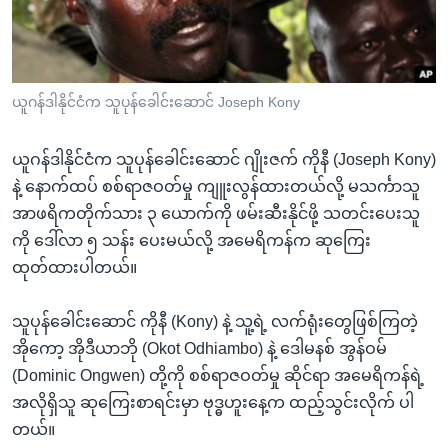
အ
သုတပဒေသာ အင်္ဂလိပ်စာ
ညွန်း
Learning English
စာမျက်နှာ
သို့
ဗွီအိုအေ လူမှုကွန်ယက်များ
ယူဂန်ဒါနိုင်ငံက သူပုန်ခေါင်းဆောင် Joseph Kony
ကျော်
ကြည့်
ယူဂန်ဒါနိုင်ငံက သူပုန်ခေါင်းဆောင် ဂျိုးဇက် ကိုနီ (Joseph Kony)
ရန်
ဘာသာစကားများ
နဲ့ နောက်ထပ် စစ်ရာဇဝတ်မှု ကျူးလွန်ထားတယ်လို့ မသင်္ကာသူ
ရှာဖွေ
အာဖရိကတိုက်သား ၃ ယောက်ကို ဖမ်းဆီးနိုင်ဖို့ သတင်းပေးသူ
ရန်
ကို ဒေါ်လာ ၅ သန်း ပေးမယ်လို့ အမေရိကန်က ဆုကြေး
နေရာ
ထုတ်ထားပါတယ်။
သို့
ကျော်
သူပုန်ခေါင်းဆောင် ကိုနီ (Kony) နဲ့ သူ့ရဲ့ လက်ရုံးတွေဖြစ်ကြတဲ့
ရန်
အိုကော့ အိုဒီယာဘို (Okot Odhiambo) နဲ့ ဒေါမနစ် အွန်ဝမ်
(Dominic Ongwen) တို့ကို စစ်ရာဇဝတ်မှု ဆိုင်ရာ အမေရိကန်ရဲ့
အလိုရှိသူ ဆုကြေးစာရင်းမှာ ဗုဒ္ဓဟူးနေ့က ထည့်သွင်းလိုက် ပါ
တယ်။