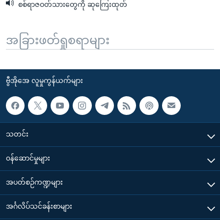
စစ်ရာဇဝတ်သားတွေကို ဆုကြေးထုတ်
အခြားဖတ်ရှုစရာများ
ဗွီအိုအေ လူမှုကွန်ယက်များ
သတင်း
၀န်ဆောင်မှုများ
အပတ်စဉ်ကဏ္ဍများ
အင်္ဂလိပ်သင်ခန်းစာများ