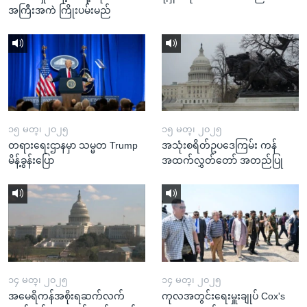
အကြီးအကဲ ကြိုးပမ်းမည်
၁၅ မတ္၊ ၂၀၂၅
၁၅ မတ္၊ ၂၀၂၅
တရားရေးဌာနမှာ သမ္မတ Trump
အသုံးစရိတ်ဥပဒေကြမ်း ကန်
မိန့်ခွန်းပြော
အထက်လွှတ်တော် အတည်ပြု
၁၄ မတ္၊ ၂၀၂၅
၁၄ မတ္၊ ၂၀၂၅
အမေရိကန်အစိုးရဆက်လက်
ကုလအတွင်းရေးမှူးချုပ် Cox's