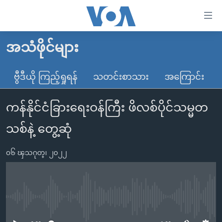
သုံး
ရ
လွယ်ကူ
အသံဖိုင်များ
မူလစာမျက်နှာ
စေ
မြန်မာ
ဗွီဒီယို ကြည့်ရှုရန်
သတင်းစာသား
အကြောင်း
သည့်
ကမ္ဘာ့သတင်းများ
Link
ကန်နိုင်ငံခြားရေးဝန်ကြီး ဖိလစ်ပိုင်သမ္မတ
ဗွီဒီယို
နိုင်ငံတကာ
များ
သတင်းလွတ်လပ်ခွင့်
အမေရိကန်
သစ်နဲ့ တွေ့ဆုံ
ပင်မ
ရပ်ဝန်းတခု လမ်းတခု အလွန်
တရုတ်
အကြောင်းအရာ
၀၆ ၾသဂုတ္၊ ၂၀၂၂
သို့
အင်္ဂလိပ်စာလေ့လာမယ်
အစ္စရေး-ပါလက်စတိုင်း
ကျော်
အပတ်စဉ်ကဏ္ဍများ
အမေရိကန်သုံးအီဒီယံ
ကြည့်
ရေဒီယိုနှင့်ရုပ်သံ အချက်အလက်များ
မကြေးမုံရဲ့ အင်္ဂလိပ်စာ
ရေဒီယို
ရန်
No media source currently available
ပင်မ
ရေဒီယို/တီဗွီအစီအစဉ်
ရုပ်ရှင်ထဲက အင်္ဂလိပ်စာ
တီဗွီ