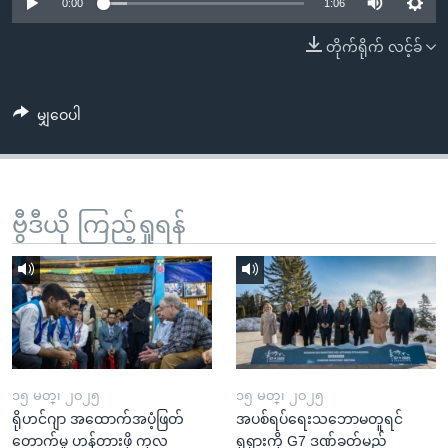
အ
0:00
1:06
သုတပဒေသာ အင်္ဂလိပ်စာ
ညွန်း
Learning English
တိုက်ရိုက် လင့်ခ်
စာမျက်နှာ
သို့
ဗွီအိုအေ လူမှုကွန်ယက်များ
ကျော်
မျှဝေပါ
ကြည့်
ရန်
ဘာသာစကားများ
ရှာဖွေ
ဗွီဒီယို ကြည့်ရှုရန်
ရန်
နေရာ
သို့
ကျော်
ရန်
၁၅ မတ္၊ ၂၀၂၅
၁၅ မတ္၊ ၂၀၂၅
ရိုဟင်ဂျာ အထောက်အပံ့ဖြတ်
အပစ်ရပ်ရေးသဘောမတူရင်
တောက်မှု ဟန့်တားဖို့ ကုလ
ရုရှားကို G7 ဒဏ်ခတ်မည်