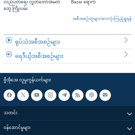
လည်ပတ်ရေး လွှတ်တော်အမတ်
Bazar ရောက်
တွေ ကြိုးပမ်း
အစီအစဉ်တွဲများအားလုံးကြည့်ရှုရန်
ရုပ်သံအစီအစဉ်များ
ရေဒီယိုအစီအစဉ်များ
ဗွီအိုအေ လူမှုကွန်ယက်များ
သတင်း
၀န်ဆောင်မှုများ