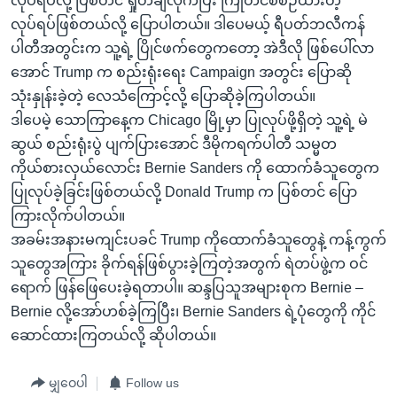
လုပ်ရပ်လို့ ပြစ်တင် ရှုတ်ချလိုက်ပြီး ကြိုတင်စီစဉ်ထားတဲ့
လုပ်ရပ်ဖြစ်တယ်လို့ ပြောပါတယ်။ ဒါပေမယ့် ရီပတ်ဘလီကန်
ပါတီအတွင်းက သူ့ရဲ့ ပြိုင်ဖက်တွေကတော့ အဲဒီလို ဖြစ်ပေါ်လာ
အောင် Trump က စည်းရုံးရေး Campaign အတွင်း ပြောဆို
သုံးနှုန်းခဲ့တဲ့ လေသံကြောင့်လို့ ပြောဆိုခဲ့ကြပါတယ်။
ဒါပေမဲ့ သောကြာနေ့က Chicago မြို့မှာ ပြုလုပ်ဖို့ရှိတဲ့ သူ့ရဲ့ မဲ
ဆွယ် စည်းရုံးပွဲ ပျက်ပြားအောင် ဒီမိုကရက်ပါတီ သမ္မတ
ကိုယ်စားလှယ်လောင်း Bernie Sanders ကို ထောက်ခံသူတွေက
ပြုလုပ်ခဲ့ခြင်းဖြစ်တယ်လို့ Donald Trump က ပြစ်တင် ပြော
ကြားလိုက်ပါတယ်။
အခမ်းအနားမကျင်းပခင် Trump ကိုထောက်ခံသူတွေနဲ့ ကန့်ကွက်
သူတွေအကြား ခိုက်ရန်ဖြစ်ပွားခဲ့ကြတဲ့အတွက် ရဲတပ်ဖွဲ့က ဝင်
ရောက် ဖြန်ဖြေပေးခဲ့ရတာပါ။ ဆန္ဒပြသူအများစုက Bernie –
Bernie လို့အော်ဟစ်ခဲ့ကြပြီး၊ Bernie Sanders ရဲ့ပုံတွေကို ကိုင်
ဆောင်ထားကြတယ်လို့ ဆိုပါတယ်။
မျှဝေပါ
Follow us