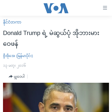
သုံး
ရ
လွယ်ကူ
နိုင်ငံတကာ
မူလစာမျက်နှာ
စေ
Donald Trump ရဲ့ မဲဆွယ်ပုံ အိုဘားမား
မြန်မာ
သည့်
ဝေဖန်
ကမ္ဘာ့သတင်းများ
Link
ဗွီဒီယို
နိုင်ငံတကာ
ဗွီအိုအေ (မြန်မာပိုင်း)
များ
သတင်းလွတ်လပ်ခွင့်
အမေရိကန်
၁၃ မတ္၊ ၂၀၁၆
ပင်မ
ရပ်ဝန်းတခု လမ်းတခု အလွန်
တရုတ်
အကြောင်းအရာ
မျှဝေပါ
သို့
အင်္ဂလိပ်စာလေ့လာမယ်
အစ္စရေး-ပါလက်စတိုင်း
ကျော်
အပတ်စဉ်ကဏ္ဍများ
အမေရိကန်သုံးအီဒီယံ
ကြည့်
ရေဒီယိုနှင့်ရုပ်သံ အချက်အလက်များ
မကြေးမုံရဲ့ အင်္ဂလိပ်စာ
ရေဒီယို
ရန်
ပင်မ
ရေဒီယို/တီဗွီအစီအစဉ်
ရုပ်ရှင်ထဲက အင်္ဂလိပ်စာ
တီဗွီ