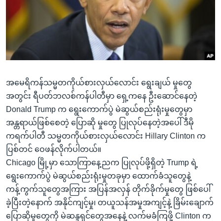
အ
သုတပဒေသာ အင်္ဂလိပ်စာ
ညွန်း
Learning English
စာမျက်နှာ
သို့
ဗွီအိုအေ လူမှုကွန်ယက်များ
ကျော်
ကြည့်
အမေရိကန်သမ္မတကိုယ်စားလှယ်လောင်း ရွေးချယ် မှုတွေ
ရန်
ဘာသာစကားများ
အတွင်း ရီပတ်ဘလစ်ကန်ပါတီမှာ ရှေ့ကနေ ဦးဆောင်နေတဲ့
ရှာဖွေ
Donald Trump က ရွေးကောက်ပွဲ မဲဆွယ်စည်းရုံးမှုတွေမှာ
ရန်
အန္တရာယ်ဖြစ်စေတဲ့ ပြောဆို မှုတွေ ပြုလုပ်နေတဲ့အပေါ် ဒီမို
နေရာ
ကရက်ပါတီ သမ္မတကိုယ်စားလှယ်လောင်း Hillary Clinton က
သို့
ပြစ်တင် ဝေဖန်လိုက်ပါတယ်။
ကျော်
Chicago မြို့မှာ သောကြာနေ့ညက ပြုလုပ်ဖို့ရှိတဲ့ Trump ရဲ့
ရန်
ရွေးကောက်ပွဲ မဲဆွယ်စည်းရုံးမှုတခုမှာ ထောက်ခံသူတွေနဲ့
ကန့်ကွက်သူတွေအကြား အပြန်အလှန် တိုက်ခိုက်မှုတွေ ဖြစ်ပေါ်
ခဲ့ပြီးတဲ့နောက် အနိုင်ကျင့်မှု၊ တယူသန်အမှုအကျင့်နဲ့ ခြိမ်းချောက်
ပြောဆိုမှုတွေကို မဲဆန္ဒရှင်တွေအနေနဲ့ လက်မခံကြဖို့ Clinton က