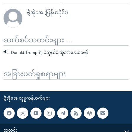
ဗွီအိုအေ (မြန်မာပိုင်း)
ဆက်စပ်သတင်းများ ...
Donald Trump ရဲ့ မဲဆွယ်ပုံ အိုဘားမားဝေဖန်
အခြားဖတ်ရှုစရာများ
ဗွီအိုအေ လူမှုကွန်ယက်များ
သတင်း