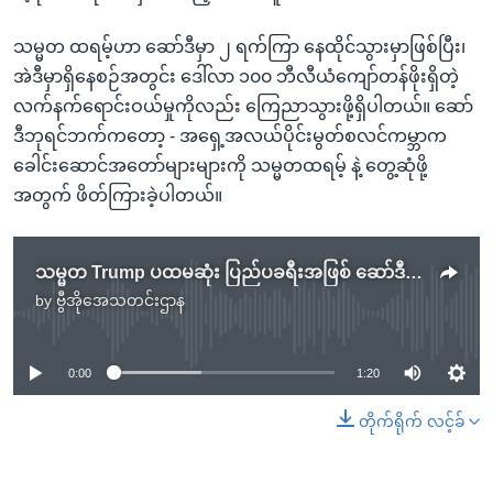
သမ္မတ ထရမ့်ဟာ ဆော်ဒီမှာ ၂ ရက်ကြာ နေထိုင်သွားမှာဖြစ်ပြီး၊
အဲဒီမှာရှိနေစဉ်အတွင်း ဒေါ်လာ ၁၀၀ ဘီလီယံကျော်တန်ဖိုးရှိတဲ့
လက်နက်ရောင်းဝယ်မှုကိုလည်း ကြေညာသွားဖို့ရှိပါတယ်။ ဆော်
ဒီဘုရင်ဘက်ကတော့ - အရှေ့အလယ်ပိုင်းမွတ်စလင်ကမ္ဘာက
ခေါင်းဆောင်အတော်များများကို သမ္မတထရမ့် နဲ့ တွေ့ဆုံဖို့
အတွက် ဖိတ်ကြားခဲ့ပါတယ်။
သမ္မတ Trump ပထမဆုံး ပြည်ပခရီးအဖြစ် ဆော်ဒီနိုင်ငံရောက်ရှိ
by
ဗွီအိုအေသတင်းဌာန
No media source currently available
0:00
1:20
တိုက်ရိုက် လင့်ခ်