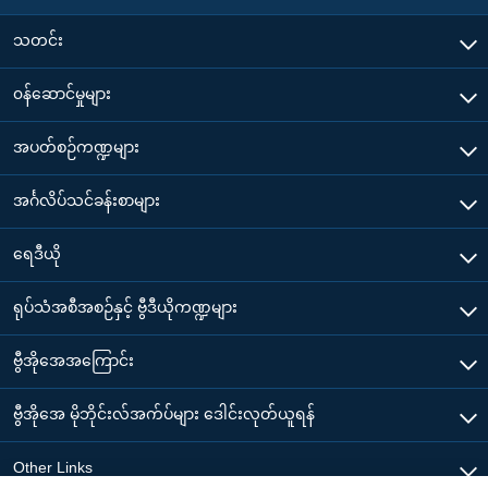
သတင်း
၀န်ဆောင်မှုများ
အပတ်စဉ်ကဏ္ဍများ
အင်္ဂလိပ်သင်ခန်းစာများ
ရေဒီယို
ရုပ်သံအစီအစဉ်နှင့် ဗွီဒီယိုကဏ္ဍများ
ဗွီအိုအေအကြောင်း
ဗွီအိုအေ မိုဘိုင်းလ်အက်ပ်များ ဒေါင်းလုတ်ယူရန်
Other Links