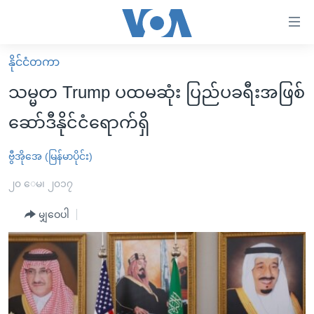
သုံး
ရ
လွယ်ကူ
နိုင်ငံတကာ
မူလစာမျက်နှာ
စေ
သမ္မတ Trump ပထမဆုံး ပြည်ပခရီးအဖြစ်
မြန်မာ
သည့်
ဆော်ဒီနိုင်ငံရောက်ရှိ
ကမ္ဘာ့သတင်းများ
Link
ဗွီဒီယို
နိုင်ငံတကာ
ဗွီအိုအေ (မြန်မာပိုင်း)
များ
သတင်းလွတ်လပ်ခွင့်
အမေရိကန်
၂၀ ေမ၊ ၂၀၁၇
ပင်မ
ရပ်ဝန်းတခု လမ်းတခု အလွန်
တရုတ်
အကြောင်းအရာ
မျှဝေပါ
သို့
အင်္ဂလိပ်စာလေ့လာမယ်
အစ္စရေး-ပါလက်စတိုင်း
ကျော်
အပတ်စဉ်ကဏ္ဍများ
အမေရိကန်သုံးအီဒီယံ
ကြည့်
ရေဒီယိုနှင့်ရုပ်သံ အချက်အလက်များ
မကြေးမုံရဲ့ အင်္ဂလိပ်စာ
ရေဒီယို
ရန်
ပင်မ
ရေဒီယို/တီဗွီအစီအစဉ်
ရုပ်ရှင်ထဲက အင်္ဂလိပ်စာ
တီဗွီ