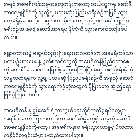
အရင် အမေရိကန်သမ္မတတွေတုန်းကတော့ ဘယ်သူကမှ ဆော်ဒီ
အာရေဗျနိုင်ငံကို သူတို့ရဲ့ ပထမဆုံးပြည်ပခရီးစဉ်အဖြစ် သွား
လေ့မရှိခဲ့ပေမယ့်၊ သမ္မတထရမ့်ကတော့ သူရဲ့ ပထမဆုံးပြည်ပ
ခရီးစဉ်အဖြစ်နဲ့ ဆော်ဒီအာရေဗျနိုင်ငံကို သွားရောက်တာဖြစ်ပါ
တယ်။
ရွေးကောက်ပွဲ မဲဆွယ်စည်းရုံးရေးကာလတုန်းက အမေရိကန်သာ
ပထမဦးစားပေး နဲ့ မွတ်စလင်တွေကို အမေရိကန်ပြည်ထောင်စု
ကို မဝင်နိုင်အောင်တားမြစ်ဖို့ ကြွေးကြော်ပြီး မဲဆွယ်စည်းရုံးခဲ့တဲ့
သမ္မတထရမ့်က သူ့ရဲ့ ပထမဆုံးပြည်ပခရီးစဉ်ကို အခုလို ဆော်ဒီ
အာရေဗျနိုင်ငံကို သွားရောက်ခဲ့တဲ့အတွက် ပိုပြီးတော့ အံ့သြစရာ
ဖြစ်ခဲ့ကြပါတယ်။
အမေရိကန် နဲ့ စွမ်းအင် နဲ့ ကာကွယ်ရေးဆိုင်ရာကိစ္စရပ်တွေမှာ
အချိန်အတော်ကြာကတည်းက ဆက်ဆံမှုတွေရှိလာခဲ့တဲ့ ဆော်ဒီ
အာရေဗျနိုင်ငံကိုတော့ ၊ အမေရိကန်က ခရီးသွားလာခွင့် ပိတ်ထား
တဲ့နိုင်ငံစာရင်းထဲမှာ မထည့်ထားပါဘူး။