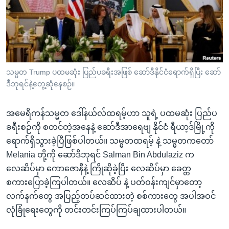
အ
သုတပဒေသာ အင်္ဂလိပ်စာ
ညွန်း
Learning English
စာမျက်နှာ
သို့
ဗွီအိုအေ လူမှုကွန်ယက်များ
ကျော်
ကြည့်
သမ္မတ Trump ပထမဆုံး ပြည်ပခရီးအဖြစ် ဆော်ဒီနိုင်ငံရောက်ရှိပြီး ဆော်
ဒီဘုရင်နဲ့တွေ့ဆုံနေစဉ်။
ရန်
ဘာသာစကားများ
ရှာဖွေ
အမေရိကန်သမ္မတ ဒေါ်နယ်လ်ထရမ့်ဟာ သူရဲ့ ပထမဆုံး ပြည်ပ
ရန်
ခရီးစဉ်ကို စတင်တဲ့အနေနဲ့ ဆော်ဒီအာရေဗျ နိုင်ငံ ရီယာ့ဒ်မြို့ကို
နေရာ
ရောက်ရှိသွားခဲ့ပြီဖြစ်ပါတယ်။ သမ္မတထရမ့် နဲ့ သမ္မတကတော်
သို့
Melania တို့ကို ဆော်ဒီဘုရင် Salman Bin Abdulaziz က
ကျော်
လေဆိပ်မှာ ကောဇောနီနဲ့ ကြိုဆိုခဲ့ပြီး လေဆိပ်မှာ ခေတ္တ
ရန်
စကားပြောခဲ့ကြပါတယ်။ လေဆိပ် နဲ့ ပတ်ဝန်းကျင်မှာတော့
လက်နက်တွေ အပြည့်တပ်ဆင်ထားတဲ့ စစ်ကားတွေ အပါအဝင်
လုံခြုံရေးတွေကို တင်းတင်းကြပ်ကြပ်ချထားပါတယ်။