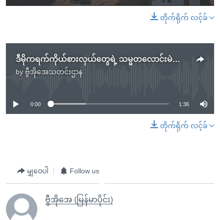
တိုက်ရိုက် လင့်ခ်
ဒီမိုကရက်ကိုယ်စားလှယ်တွေရဲ့ သမ္မတလောင်းမဲဆွယ်ပွဲ
by
ဗွီအိုအေသတင်းဌာန
No media source currently available
0:00
1:36
တိုက်ရိုက် လင့်ခ်
မျှဝေပါ
Follow us
ဗွီအိုအေ (မြန်မာပိုင်း)