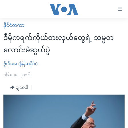
သုံး
ရ
လွယ်ကူ
နိုင်ငံတကာ
မူလစာမျက်နှာ
စေ
ဒီမိုကရက်ကိုယ်စားလှယ်တွေရဲ့ သမ္မတ
မြန်မာ
သည့်
လောင်းမဲဆွယ်ပွဲ
ကမ္ဘာ့သတင်းများ
Link
ဗွီဒီယို
နိုင်ငံတကာ
ဗွီအိုအေ (မြန်မာပိုင်း)
များ
သတင်းလွတ်လပ်ခွင့်
အမေရိကန်
၁၆ ေမ၊ ၂၀၁၆
ပင်မ
ရပ်ဝန်းတခု လမ်းတခု အလွန်
တရုတ်
အကြောင်းအရာ
မျှဝေပါ
သို့
အင်္ဂလိပ်စာလေ့လာမယ်
အစ္စရေး-ပါလက်စတိုင်း
ကျော်
အပတ်စဉ်ကဏ္ဍများ
အမေရိကန်သုံးအီဒီယံ
ကြည့်
ရေဒီယိုနှင့်ရုပ်သံ အချက်အလက်များ
မကြေးမုံရဲ့ အင်္ဂလိပ်စာ
ရေဒီယို
ရန်
ပင်မ
ရေဒီယို/တီဗွီအစီအစဉ်
ရုပ်ရှင်ထဲက အင်္ဂလိပ်စာ
တီဗွီ