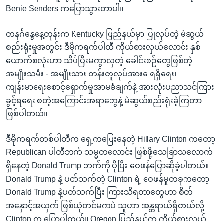
Benie Senders ကပြောသွားတာပါ။
တနင်္ဂနွေနေ့တုန်းက Kentucky ပြည်နယ်မှာ ပြုလုပ်တဲ့ မဲဆွယ်
စည်းရုံးမှုအတွင်း ဒီမိုကရက်ပါတီ ကိုယ်စားလှယ်လောင်း နှစ်
ယောက်စလုံးဟာ သိပ်ပြီးမကွာလှတဲ့ ခေါင်းစဉ်တွေဖြစ်တဲ့
အမျိုးသမီး - အမျိုးသား တန်းတူလုပ်အားခ ရရှိရေး၊
ကျန်းမာရေးစောင့်ရှောက်မှုအာမခံချက်နဲ့ အားလုံးပညာသင်ကြား
ခွင့်ရရေး စတဲ့အကြောင်းအရာတွေနဲ့ မဲဆွယ်စည်းရုံးခဲ့ကြတာ
ဖြစ်ပါတယ်။
ဒီမိုကရက်တစ်ပါတီက ရှေ့ကပြေးနေတဲ့ Hillary Clinton ကတော့
Republican ပါတီဘက် သမ္မတလောင်း ဖြစ်ဖို့သေခြာသလောက်
ရှိနေတဲ့ Donald Trump ဘက်ကို ပိုပြီး ဝေဖန်ပြောဆိုခဲ့ပါတယ်။
Donald Trump နဲ့ ပတ်သက်တဲ့ Clinton ရဲ့ ဝေဖန်မှုတခုကတော့
Donald Trump နဲ့ပတ်သက်ပြီး ကြားသိရတာတွေဟာ စိတ်
အနှောင့်အယှက် ဖြစ်ယုံတင်မကပဲ သူဟာ အန္တရာယ်ရှိတယ်လို့
Clinton က ပြောပါတယ်။ Oregon ပြည်နယ်က ကိုယ်စားလှယ်