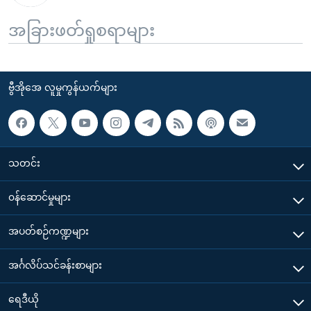
အခြားဖတ်ရှုစရာများ
ဗွီအိုအေ လူမှုကွန်ယက်များ
သတင်း
၀န်ဆောင်မှုများ
အပတ်စဉ်ကဏ္ဍများ
အင်္ဂလိပ်သင်ခန်းစာများ
ရေဒီယို