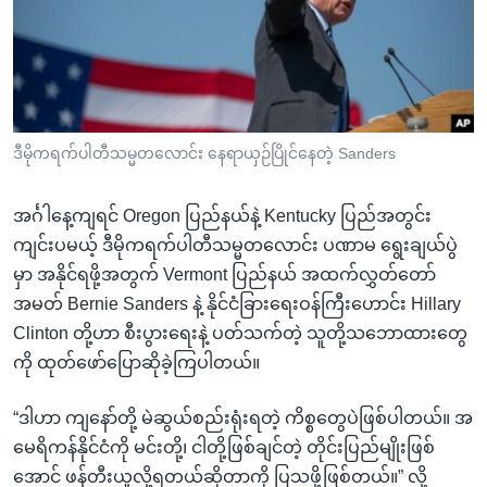
အ
သုတပဒေသာ အင်္ဂလိပ်စာ
ညွန်း
Learning English
စာမျက်နှာ
သို့
ဗွီအိုအေ လူမှုကွန်ယက်များ
ကျော်
ကြည့်
ဒီမိုကရက်ပါတီသမ္မတလောင်း နေရာယှဉ်ပြိုင်နေတဲ့ Sanders
ရန်
ဘာသာစကားများ
ရှာဖွေ
အင်္ဂါနေ့ကျရင် Oregon ပြည်နယ်နဲ့ Kentucky ပြည်အတွင်း
ရန်
ကျင်းပမယ့် ဒီမိုကရက်ပါတီသမ္မတလောင်း ပဏာမ ရွေးချယ်ပွဲ
နေရာ
မှာ အနိုင်ရဖို့အတွက် Vermont ပြည်နယ် အထက်လွှတ်တော်
သို့
အမတ် Bernie Sanders နဲ့ နိုင်ငံခြားရေးဝန်ကြီးဟောင်း Hillary
ကျော်
Clinton တို့ဟာ စီးပွားရေးနဲ့ ပတ်သက်တဲ့ သူတို့သဘောထားတွေ
ရန်
ကို ထုတ်ဖော်ပြောဆိုခဲ့ကြပါတယ်။
“ဒါဟာ ကျနော်တို့ မဲဆွယ်စည်းရုံးရတဲ့ ကိစ္စတွေပဲဖြစ်ပါတယ်။ အ
မေရိကန်နိုင်ငံကို မင်းတို့၊ ငါတို့ဖြစ်ချင်တဲ့ တိုင်းပြည်မျိုးဖြစ်
အောင် ဖန်တီးယူလို့ရတယ်ဆိုတာကို ပြသဖို့ဖြစ်တယ်။” လို့