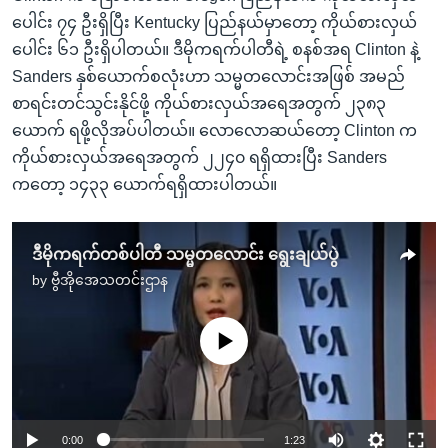
ပေါင်း ၇၄ ဦးရှိပြီး Kentucky ပြည်နယ်မှာတော့ ကိုယ်စားလှယ်
ပေါင်း ၆၁ ဦးရှိပါတယ်။ ဒီမိုကရက်ပါတီရဲ့ စနစ်အရ Clinton နဲ့
Sanders နှစ်ယောက်စလုံးဟာ သမ္မတလောင်းအဖြစ် အမည်
စာရင်းတင်သွင်းနိုင်ဖို့ ကိုယ်စားလှယ်အရေအတွက် ၂၃၈၃
ယောက် ရဖို့လိုအပ်ပါတယ်။ လောလောဆယ်တော့ Clinton က
ကိုယ်စားလှယ်အရေအတွက် ၂၂၄၀ ရရှိထားပြီး Sanders
ကတော့ ၁၄၃၃ ယောက်ရရှိထားပါတယ်။
ဒီမိုကရက်တစ်ပါတီ သမ္မတလောင်း ရွေးချယ်ပွဲ
by
ဗွီအိုအေသတင်းဌာန
No media source currently available
0:00
1:23