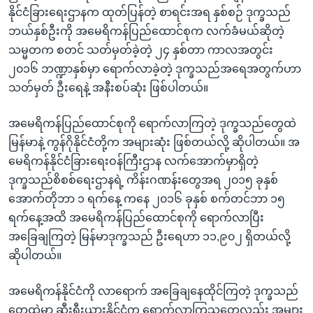
နိုင်ငံခြားရေးဌာနက ထုတ်ပြန်တဲ့ စာရင်းအရ နှစ်စဉ် ဒုက္ခသည်
ဘယ်နှစ်ဦးကို အမေရိကန်ပြည်ထောင်စုက လက်ခံမယ်ဆိုတဲ့
သမ္မတက စတင် သတ်မှတ်ခဲ့တဲ့ ၂၄ နှစ်တာ ကာလအတွင်း
၂၀၁၆ ဘဏ္ဍာနှစ်မှာ ရောက်လာခဲ့တဲ့ ဒုက္ခသည်အရေအတွက်ဟာ
သတ်မှတ် ဦးရေနဲ့ အနီးစပ်ဆုံး ဖြစ်ပါတယ်။
အမေရိကန်ပြည်ထောင်စုကို ရောက်လာကြတဲ့ ဒုက္ခသည်တွေထဲ
မြန်မာနဲ့ ကွန်ဂိုနိုင်ငံတို့က အများဆုံး ဖြစ်တယ်လို့ ဆိုပါတယ်။ အ
မေရိကန်နိုင်ငံခြားရေးဝန်ကြီးဌာန လက်အောက်မှာရှိတဲ့
ဒုက္ခသည်စိစစ်ရေးဌာနရဲ့ ကိန်းဂဏန်းတွေအရ ၂၀၁၅ ခုနှစ်
အောက်တိုဘာ ၁ ရက်နေ့ ကနေ ၂၀၁၆ ခုနှစ် စက်တင်ဘာ ၁၅
ရက်နေ့အထိ အမေရိကန်ပြည်ထောင်စုကို ရောက်လာပြီး
အခြေချကြတဲ့ မြန်မာဒုက္ခသည် ဦးရေဟာ ၁၁,၉၀၂ ရှိတယ်လို့
ဆိုပါတယ်။
အမေရိကန်နိုင်ငံကို လာရောက် အခြေချနေထိုင်ကြတဲ့ ဒုက္ခသည်
တွေထဲမှာ ဆီးရီးယားနိုင်ငံက ရောက်လာကြသူတွေလည်း အများ