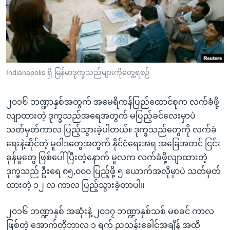
အ
သုတပဒေသာ အင်္ဂလိပ်စာ
ညွန်း
Learning English
စာမျက်နှာ
သို့
ဗွီအိုအေ လူမှုကွန်ယက်များ
ကျော်
ကြည့်
Indianapolis ရှိ မြန်မာဒုက္ခသည်များကိုတွေ့ရစဉ်
ရန်
ဘာသာစကားများ
ရှာဖွေ
၂၀၁၆ ဘဏ္ဍာနှစ်အတွက် အမေရိကန်ပြည်ထောင်စုက လက်ခံဖို့
ရန်
လျာထားတဲ့ ဒုက္ခသည်အရေအတွက် မပြည့်ခင်လေးမှာပဲ
နေရာ
သတ်မှတ်ကာလ ပြည့်သွားခဲ့ပါတယ်။ ဒုက္ခသည်တွေကို လက်ခံ
သို့
ရေးနဲ့ဆိုင်တဲ့ မူဝါဒတွေအတွက် နိုင်ငံရေးအရ အခြေအတင် ငြင်း
ကျော်
ခုန်မှုတွေ ဖြစ်ပေါ်ပြီးတဲ့နောက် မူလက လက်ခံဖို့လျာထားတဲ့
ရန်
ဒုက္ခသည် ဦးရေ ၈၅,၀၀၀ ပြည့်ဖို့ ၅ ယောက်အလိုမှာပဲ သတ်မှတ်
ထားတဲ့ ၁၂ လ ကာလ ပြည့်သွားခဲ့တာပါ။
၂၀၁၆ ဘဏ္ဍာနှစ် အဆုံးနဲ့ ၂၀၁၇ ဘဏ္ဍာနှစ်သစ် မစခင် ကာလ
ဖြစ်တဲ့ အောက်တိုဘာလ ၁ ရက် ညသန်းခေါင်အချိန် အထိ