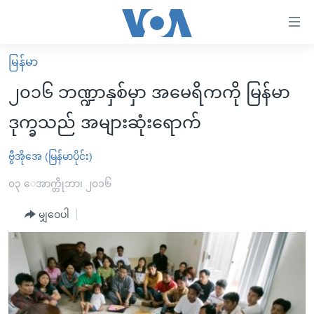
သုံး
ရ
လွယ်ကူ
မြန်မာ
မူလစာမျက်နှာ
စေ
၂၀၁၆ ဘဏ္ဍာနှစ်မှာ အမေရိကကို မြန်မာ
မြန်မာ
သည့်
ဒုက္ခသည် အများဆုံးရောက်
ကမ္ဘာ့သတင်းများ
Link
ဗွီဒီယို
နိုင်ငံတကာ
ဗွီအိုအေ (မြန်မာပိုင်း)
များ
သတင်းလွတ်လပ်ခွင့်
အမေရိကန်
၀၃ ေအာက္တိုဘာ၊ ၂၀၁၆
ပင်မ
ရပ်ဝန်းတခု လမ်းတခု အလွန်
တရုတ်
အကြောင်းအရာ
မျှဝေပါ
သို့
အင်္ဂလိပ်စာလေ့လာမယ်
အစ္စရေး-ပါလက်စတိုင်း
ကျော်
အပတ်စဉ်ကဏ္ဍများ
အမေရိကန်သုံးအီဒီယံ
ကြည့်
ရေဒီယိုနှင့်ရုပ်သံ အချက်အလက်များ
မကြေးမုံရဲ့ အင်္ဂလိပ်စာ
ရေဒီယို
ရန်
ပင်မ
ရေဒီယို/တီဗွီအစီအစဉ်
ရုပ်ရှင်ထဲက အင်္ဂလိပ်စာ
တီဗွီ