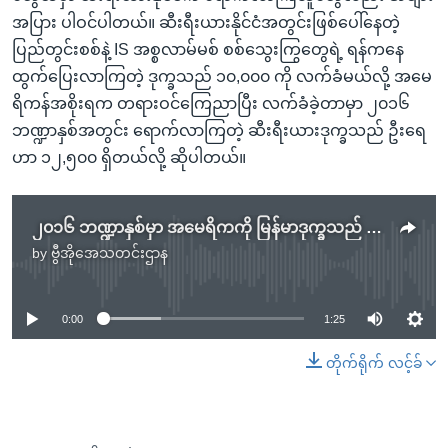
အပြား ပါဝင်ပါတယ်။ ဆီးရီးယားနိုင်ငံအတွင်းဖြစ်ပေါ်နေတဲ့
ပြည်တွင်းစစ်နဲ့ IS အစ္စလာမ်မစ် စစ်သွေးကြွတွေရဲ့ ရန်ကနေ
ထွက်ပြေးလာကြတဲ့ ဒုက္ခသည် ၁၀,၀၀၀ ကို လက်ခံမယ်လို့ အမေ
ရိကန်အစိုးရက တရားဝင်ကြေညာပြီး လက်ခံခဲ့တာမှာ ၂၀၁၆
ဘဏ္ဍာနှစ်အတွင်း ရောက်လာကြတဲ့ ဆီးရီးယားဒုက္ခသည် ဦးရေ
ဟာ ၁၂,၅၀၀ ရှိတယ်လို့ ဆိုပါတယ်။
၂၀၁၆ ဘဏ္ဍာနှစ်မှာ အမေရိကကို မြန်မာဒုက္ခသည် အများဆုံးရောက်
by
ဗွီအိုအေသတင်းဌာန
No media source currently available
0:00
1:25
တိုက်ရိုက် လင့်ခ်