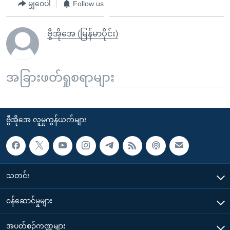
မျှဝေပါ
Follow us
ဗွီအိုအေ (မြန်မာပိုင်း)
အခြားဖတ်ရှုစရာများ
ဗွီအိုအေ လူမှုကွန်ယက်များ
သတင်း
၀န်ဆောင်မှုများ
အပတ်စဉ်ကဏ္ဍများ