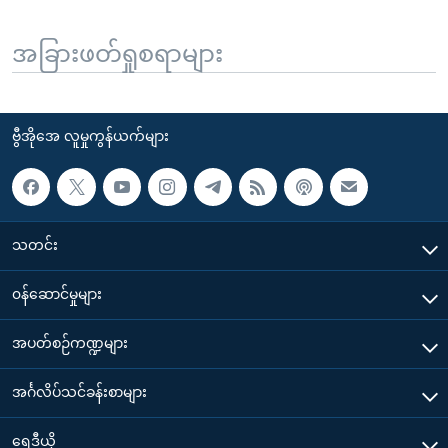
အခြားဖတ်ရှုစရာများ
ဗွီအိုအေ လူမှုကွန်ယက်များ
သတင်း
၀န်ဆောင်မှုများ
အပတ်စဉ်ကဏ္ဍများ
အင်္ဂလိပ်သင်ခန်းစာများ
ရေဒီယို