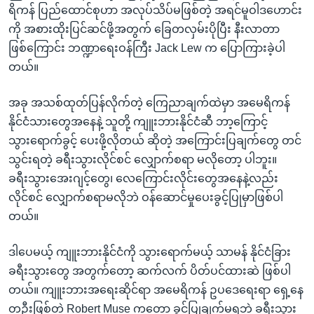
ရိကန် ပြည်ထောင်စုဟာ အလုပ်သိပ်မဖြစ်တဲ့ အရင်မူဝါဒဟောင်း
ကို အစားထိုးပြင်ဆင်ဖို့အတွက် ခြေတလှမ်းပိုပြီး နီးလာတာ
ဖြစ်ကြောင်း ဘဏ္ဍာရေးဝန်ကြီး Jack Lew က ပြောကြားခဲ့ပါ
တယ်။
အခု အသစ်ထုတ်ပြန်လိုက်တဲ့ ကြေညာချက်ထဲမှာ အမေရိကန်
နိုင်ငံသားတွေအနေနဲ့ သူတို့ ကျူးဘားနိုင်ငံဆီ ဘာ့ကြောင့်
သွားရောက်ခွင့် ပေးဖို့လိုတယ် ဆိုတဲ့ အကြောင်းပြချက်တွေ တင်
သွင်းရတဲ့ ခရီးသွားလိုင်စင် လျှောက်စရာ မလိုတော့ ပါဘူး။
ခရီးသွားအေးဂျင့်တွေ၊ လေကြောင်းလိုင်းတွေအနေနဲ့လည်း
လိုင်စင် လျှောက်စရာမလိုဘဲ ဝန်ဆောင်မှုပေးခွင့်ပြုမှာဖြစ်ပါ
တယ်။
ဒါပေမယ့် ကျူးဘားနိုင်ငံကို သွားရောက်မယ့် သာမန် နိုင်ငံခြား
ခရီးသွားတွေ အတွက်တော့ ဆက်လက် ပိတ်ပင်ထားဆဲ ဖြစ်ပါ
တယ်။ ကျူးဘားအရေးဆိုင်ရာ အမေရိကန် ဥပဒေရေးရာ ရှေ့နေ
တဦးဖြစ်တဲ့ Robert Muse ကတော့ ခွင့်ပြုချက်မရဘဲ ခရီးသွား