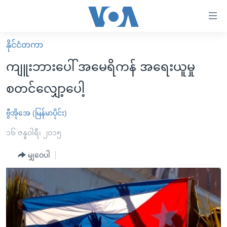
သုံး
ရ
လွယ်ကူ
နိုင်ငံတကာ
မူလစာမျက်နှာ
စေ
ကျူးဘားပေါ် အမေရိကန် အရေးယူမှု
မြန်မာ
သည့်
စတင်လျှော့ပေါ့
ကမ္ဘာ့သတင်းများ
Link
ဗွီဒီယို
နိုင်ငံတကာ
ဗွီအိုအေ (မြန်မာပိုင်း)
များ
သတင်းလွတ်လပ်ခွင့်
အမေရိကန်
၁၆ ဇန္နဝါရီ၊ ၂၀၁၅
ပင်မ
ရပ်ဝန်းတခု လမ်းတခု အလွန်
တရုတ်
အကြောင်းအရာ
မျှဝေပါ
သို့
အင်္ဂလိပ်စာလေ့လာမယ်
အစ္စရေး-ပါလက်စတိုင်း
ကျော်
အပတ်စဉ်ကဏ္ဍများ
အမေရိကန်သုံးအီဒီယံ
ကြည့်
ရေဒီယိုနှင့်ရုပ်သံ အချက်အလက်များ
မကြေးမုံရဲ့ အင်္ဂလိပ်စာ
ရေဒီယို
ရန်
ပင်မ
ရေဒီယို/တီဗွီအစီအစဉ်
ရုပ်ရှင်ထဲက အင်္ဂလိပ်စာ
တီဗွီ