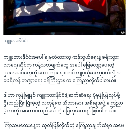
အ
သုတပဒေသာ အင်္ဂလိပ်စာ
ညွန်း
Learning English
စာမျက်နှာ
သို့
ဗွီအိုအေ လူမှုကွန်ယက်များ
ကျော်
ကြည့်
ကျူဘားနိုင်ငံ။
ရန်
ဘာသာစကားများ
ရှာဖွေ
ကျူးဘားနိုင်ငံအပေါ် ချမှတ်ထားတဲ့ ကုန်သွယ်ရေးနဲ့ ခရီးသွား
ရန်
လာရေးဆိုင်ရာ ကန့်သတ်ချက်တွေ အပေါ် ဖြေလျှော့ပေးတဲ့
နေရာ
ဥပဒေသစ်တွေကို သောကြာနေ့ စတင် ကျင့်သုံးတော့မယ်လို့ အ
သို့
မေရိကန် ဘဏ္ဍာရေး ဝန်ကြီးဌာန က ကြေညာလိုက်ပါတယ်။
ကျော်
ရန်
ဒါဟာ ကွန်မြူနစ် ကျူးဘားနိုင်ငံနဲ့ ဆက်ဆံရေး ပုံမှန်ပြန်လုပ်ဖို့
ဦးတည်ပြီး ပြီးခဲ့တဲ့ လတုန်းက အိုဘားမား အစိုးရအဖွဲ့ ကြေညာ
ခဲ့တာကို အကောင်ထည်ဖော်တဲ့ ခြေလှမ်းတရပ်ဖြစ်ပါတယ်။
ကြာသပတေးနေ့က ထုတ်ပြန်လိုက်တဲ့ ကြေညာချက်ထဲမှာ အမေ