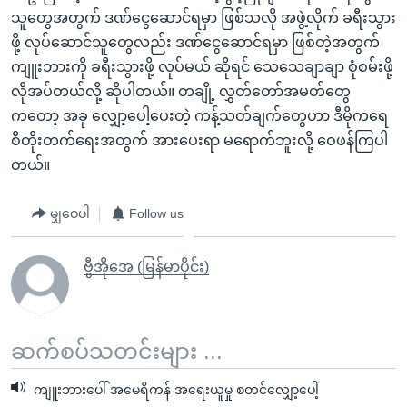
သူတွေအတွက် ဒဏ်ငွေဆောင်ရမှာ ဖြစ်သလို အဖွဲ့လိုက် ခရီးသွား
ဖို့ လုပ်ဆောင်သူတွေလည်း ဒဏ်ငွေဆောင်ရမှာ ဖြစ်တဲ့အတွက်
ကျူးဘားကို ခရီးသွားဖို့ လုပ်မယ် ဆိုရင် သေသေချာချာ စုံစမ်းဖို့
လိုအပ်တယ်လို့ ဆိုပါတယ်။ တချို့ လွှတ်တော်အမတ်တွေ
ကတော့ အခု လျှော့ပေါ့ပေးတဲ့ ကန့်သတ်ချက်တွေဟာ ဒီမိုကရေ
စီတိုးတက်ရေးအတွက် အားပေးရာ မရောက်ဘူးလို့ ဝေဖန်ကြပါ
တယ်။
မျှဝေပါ
Follow us
ဗွီအိုအေ (မြန်မာပိုင်း)
ဆက်စပ်သတင်းများ ...
ကျူးဘားပေါ် အမေရိကန် အရေးယူမှု စတင်လျှော့ပေါ့