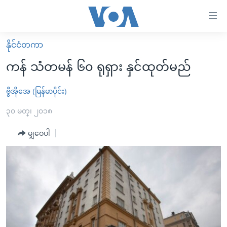
သုံး
ရ
လွယ်ကူ
နိုင်ငံတကာ
မူလစာမျက်နှာ
စေ
ကန် သံတမန် ၆၀ ရုရှား နှင်ထုတ်မည်
မြန်မာ
သည့်
ကမ္ဘာ့သတင်းများ
ဗွီအိုအေ (မြန်မာပိုင်း)
Link
ဗွီဒီယို
နိုင်ငံတကာ
၃၀ မတ္၊ ၂၀၁၈
များ
သတင်းလွတ်လပ်ခွင့်
အမေရိကန်
မျှဝေပါ
ပင်မ
ရပ်ဝန်းတခု လမ်းတခု အလွန်
တရုတ်
အကြောင်းအရာ
သို့
အင်္ဂလိပ်စာလေ့လာမယ်
အစ္စရေး-ပါလက်စတိုင်း
ကျော်
အပတ်စဉ်ကဏ္ဍများ
အမေရိကန်သုံးအီဒီယံ
ကြည့်
ရေဒီယိုနှင့်ရုပ်သံ အချက်အလက်များ
မကြေးမုံရဲ့ အင်္ဂလိပ်စာ
ရေဒီယို
ရန်
ပင်မ
ရေဒီယို/တီဗွီအစီအစဉ်
ရုပ်ရှင်ထဲက အင်္ဂလိပ်စာ
တီဗွီ