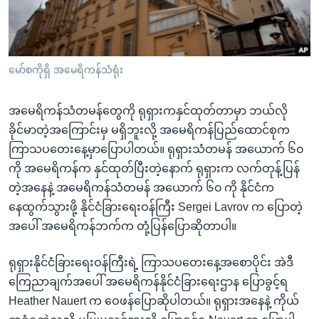
အ
သုတပဒေသာ အင်္ဂလိပ်စာ
ညွန်း
Learning English
စာမျက်နှာ
သို့
ဗွီအိုအေ လူမှုကွန်ယက်များ
မော်စကိုရှိ အမေရိကန်သံရုံး
ကျော်
ကြည့်
အမေရိကန်သံတမန်တွေကို ရုရှားကနှင်ထုတ်တာမှာ ဘယ်လို
ရန်
ခိုင်မာတဲ့အကြောင်းမှ မရှိဘူးလို့ အမေရိကန်ပြည်ထောင်စုက
ဘာသာစကားများ
ရှာဖွေ
ကြာသပတေးနေ့မှာပြောပါတယ်။ ရုရှားသံတမန် အယောက် ၆၀
ရန်
ကို အမေရိကန်က နှင်ထုတ်ပြီးတဲ့နောက် ရုရှားက လက်တုန့်ပြန်
နေရာ
တဲ့အနေနဲ့ အမေရိကန်သံတမန် အယောက် ၆၀ ကို နိုင်ငံက
သို့
နေထွက်သွားဖို့ နိုင်ငံခြားရေးဝန်ကြီး Sergei Lavrov က ပြောတဲ့
ကျော်
အပေါ် အမေရိကန်ဘက်က တုံ့ပြန်ပြောဆိုတာပါ။
ရန်
ရုရှားနိုင်ငံခြားရေးဝန်ကြီးရဲ့ ကြာသပတေးနေ့အစောပိုင်း အဲဒီ
ကြေညာချက်အပေါ် အမေရိကန်နိုင်ငံခြားရေးဌာန ပြောခွင့်ရ
Heather Nauert က ဝေဖန်ပြောဆိုပါတယ်။ ရုရှားအနေနဲ့ ကိုယ်