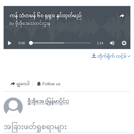
ကန် သံတမန် ၆၀ ရုရှား နှင်ထုတ်မည်
by
ဗွီအိုအေသတင်းဌာန
No media source currently available
0:00
1:14
တိုက်ရိုက် လင့်ခ်
မျှဝေပါ
Follow us
ဗွီအိုအေ (မြန်မာပိုင်း)
အခြားဖတ်ရှုစရာများ