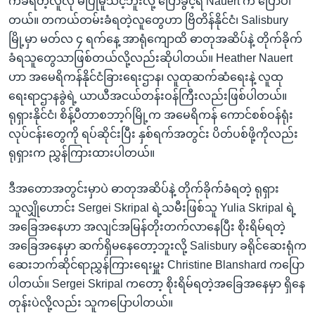
ကခံရတဲ့လူလို မပြုမူသင့်ဘူးလို့ ပြောခွင့်ရ Nauert က ပြောပါ
တယ်။ တကယ်တမ်းခံရတဲ့လူတွေဟာ ဗြိတိန်နိုင်ငံ၊ Salisbury
မြို့မှာ မတ်လ ၄ ရက်နေ့ အာရုံကျောထိ ဓာတုအဆိပ်နဲ့ တိုက်ခိုက်
ခံရသူတွေသာဖြစ်တယ်လို့လည်းဆိုပါတယ်။ Heather Nauert
ဟာ အမေရိကန်နိုင်ငံခြားရေးဌာန၊ လူထုဆက်ဆံရေးနဲ့ လူထု
ရေးရာဌာနခွဲရဲ့ ယာယီအငယ်တန်းဝန်ကြီးလည်းဖြစ်ပါတယ်။
ရုရှားနိုင်ငံ၊ စိန့်ပီတာစဘာ့ဂ်မြို့က အမေရိကန် ကောင်စစ်ဝန်ရုံး
လုပ်ငန်းတွေကို ရပ်ဆိုင်းပြီး နှစ်ရက်အတွင်း ပိတ်ပစ်ဖို့ကိုလည်း
ရုရှားက ညွှန်ကြားထားပါတယ်။
ဒီအတောအတွင်းမှာပဲ ဓာတုအဆိပ်နဲ့ တိုက်ခိုက်ခံရတဲ့ ရုရှား
သူလျှိုဟောင်း Sergei Skripal ရဲ့သမီးဖြစ်သူ Yulia Skripal ရဲ့
အခြေအနေဟာ အလျင်အမြန်တိုးတက်လာနေပြီး စိုးရိမ်ရတဲ့
အခြေအနေမှာ ဆက်ရှိမနေတော့ဘူးလို့ Salisbury ခရိုင်ဆေးရုံက
ဆေးဘက်ဆိုင်ရာညွှန်ကြားရေးမှူး Christine Blanshard ကပြော
ပါတယ်။ Sergei Skripal ကတော့ စိုးရိမ်ရတဲ့အခြေအနေမှာ ရှိနေ
တုန်းပဲလို့လည်း သူကပြောပါတယ်။