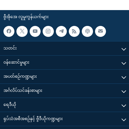
ဗွီအိုအေ လူမှုကွန်ယက်များ
သတင်း
၀န်ဆောင်မှုများ
အပတ်စဉ်ကဏ္ဍများ
အင်္ဂလိပ်သင်ခန်းစာများ
ရေဒီယို
ရုပ်သံအစီအစဉ်နှင့် ဗွီဒီယိုကဏ္ဍများ