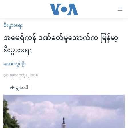
သုံး
ရ
လွယ်ကူ
စီးပွားရေး
မူလစာမျက်နှာ
စေ
အမေရိကန် ဒဏ်ခတ်မှုအောက်က မြန်မာ့
မြန်မာ
သည့်
စီးပွားရေး
ကမ္ဘာ့သတင်းများ
Link
ဗွီဒီယို
နိုင်ငံတကာ
အောင်လွင်ဦး
များ
သတင်းလွတ်လပ်ခွင့်
အမေရိကန်
၃၀ ၾသဂုတ္၊ ၂၀၁၀
ပင်မ
ရပ်ဝန်းတခု လမ်းတခု အလွန်
တရုတ်
အကြောင်းအရာ
မျှဝေပါ
သို့
အင်္ဂလိပ်စာလေ့လာမယ်
အစ္စရေး-ပါလက်စတိုင်း
ကျော်
အပတ်စဉ်ကဏ္ဍများ
အမေရိကန်သုံးအီဒီယံ
ကြည့်
ရေဒီယိုနှင့်ရုပ်သံ အချက်အလက်များ
မကြေးမုံရဲ့ အင်္ဂလိပ်စာ
ရေဒီယို
ရန်
ပင်မ
ရေဒီယို/တီဗွီအစီအစဉ်
ရုပ်ရှင်ထဲက အင်္ဂလိပ်စာ
တီဗွီ