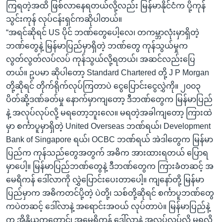
ကြရတဲ့အထိ ဖြစ်လာနေရတယ်လို့လည်း မြန်မာနိုင်ငံက ပို့ကုန်
သွင်းကုန် လုပ်ငန်းရှင်ကဆိုပါတယ်။
“အရင်ဆိုရင် US ပိုင် ဘဏ်တွေပေါ့လေ၊ တကမ္ဘာလုံးမှာရှိတဲ့
ဘဏ်တွေနဲ့ မြန်မာပြည်မှာရှိတဲ့ ဘဏ်တွေ ကုန်သွယ်မှုက
လွတ်လွတ်လပ်လပ် ကုန်သွယ်လို့ရတယ်၊ အဆင်လည်းပြေ
တယ်။ ဥပမာ ဆိုပါတော့ Standard Chartered တို့ J P Morgan
တို့ဆိုရင် တိုက်ရိုက်လုပ်ကြတာပဲ ငွေပြောင်းငွေလွှဲကို။ ၂၀၀၃
ပိတ်ဆို့ဒဏ်ခတ်မှု နောက်မှာကျတော့ ဒီဘဏ်တွေက မြန်မာပြည်
နဲ့ အလုပ်လုပ်လို့ မရတော့ဘူးလေ။ မရတဲ့အခါကျတော့ ကြားထဲ
မှာ စင်္ကာပူမှာရှိတဲ့ United Overseas ဘဏ်ရယ်၊ Development
Bank of Singapore ရယ်၊ OCBC ဘဏ်ရယ် အဲဒါတွေက မြန်မာ
ပြည်က ကုန်သည်တွေအတွက် အဓိက အားထားရတယ် ပြောရ
မှာပေါ့။ မြန်မာပြည်ဘဏ်တွေနဲ့ ဒီဘဏ်တွေက ကြားခံတဆင့် အ
မေရိကန် ဒေါ်လာကို လွှဲပြောင်းပေးတာပေါ့။ ကျနော်တို့ မြန်မာ
ပြည်မှာက အဓိကတင်ပို့တဲ့ ပဲတို့၊ သစ်တို့ဆိုရင် စင်္ကာပူဘဏ်တွေ
ကပဲတဆင့် ဒေါ်လာနဲ့ အရောင်းအဝယ် လုပ်တာပဲ။ မြန်မာပြည်နဲ့
က အိန္ဒိယကတောင်၊ အမေရိကန် ဒေါ်လာနဲ့ အလုပ်လုပ်လို့ မရလို့