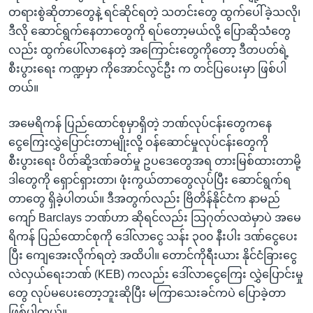
တရားစွဲဆိုတာတွေနဲ့ ရင်ဆိုင်ရတဲ့ သတင်းတွေ ထွက်ပေါ်ခဲ့သလို၊
ဒီလို ဆောင်ရွက်နေတာတွေကို ရပ်တော့မယ်လို့ ပြောဆိုသံတွေ
လည်း ထွက်ပေါ်လာနေတဲ့ အကြောင်းတွေကိုတော့ ဒီတပတ်ရဲ့
စီးပွားရေး ကဏ္ဍမှာ ကိုအောင်လွင်ဦး က တင်ပြပေးမှာ ဖြစ်ပါ
တယ်။
အမေရိကန် ပြည်ထောင်စုမှာရှိတဲ့ ဘဏ်လုပ်ငန်းတွေကနေ
ငွေကြေးလွှဲပြောင်းတာမျိုးလို့ ဝန်ဆောင်မှုလုပ်ငန်းတွေကို
စီးပွားရေး ပိတ်ဆို့ဒဏ်ခတ်မှု ဥပဒေတွေအရ တားမြစ်ထားတာမို့
ဒါတွေကို ရှောင်ရှားတာ၊ ဖုံးကွယ်တာတွေလုပ်ပြီး ဆောင်ရွက်ရ
တာတွေ ရှိခဲ့ပါတယ်။ ဒီအတွက်လည်း ဗြိတိန်နိုင်ငံက နာမည်
ကျော် Barclays ဘဏ်ဟာ ဆိုရင်လည်း သြဂုတ်လထဲမှာပဲ အမေ
ရိကန် ပြည်ထောင်စုကို ဒေါ်လာငွေ သန်း ၃၀၀ နီးပါး ဒဏ်ငွေပေး
ပြီး ကျေအေးလိုက်ရတဲ့ အထိပါ။ တောင်ကိုရီးယား နိုင်ငံခြားငွေ
လဲလှယ်ရေးဘဏ် (KEB) ကလည်း ဒေါ်လာငွေကြေး လွှဲပြောင်းမှု
တွေ လုပ်မပေးတော့ဘူးဆိုပြီး မကြာသေးခင်ကပဲ ပြောခဲ့တာ
ဖြစ်ပါတယ်။