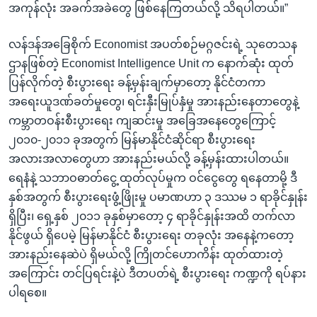
အကုန်လုံး အခက်အခဲတွေ ဖြစ်နေကြတယ်လို့ သိရပါတယ်။”
လန်ဒန်အခြေစိုက် Economist အပတ်စဉ်မဂ္ဂဇင်းရဲ့ သုတေသန
ဌာနဖြစ်တဲ့ Economist Intelligence Unit က နောက်ဆုံး ထုတ်
ပြန်လိုက်တဲ့ စီးပွားရေး ခန့်မှန်းချက်မှာတော့ နိုင်ငံတကာ
အရေးယူဒဏ်ခတ်မှုတွေ၊ ရင်းနှီးမြုပ်နှံမှု အားနည်းနေတာတွေနဲ့
ကမ္ဘာတဝန်းစီးပွားရေး ကျဆင်းမှု အခြေအနေတွေကြောင့်
၂၀၁၀-၂၀၁၁ ခုအတွက် မြန်မာနိုင်ငံဆိုင်ရာ စီးပွားရေး
အလားအလာတွေဟာ အားနည်းမယ်လို့ ခန့်မှန်းထားပါတယ်။
ရေနံနဲ့ သဘာဝဓာတ်ငွေ့ ထုတ်လုပ်မှုက ဝင်ငွေတွေ ရနေတာမို့ ဒီ
နှစ်အတွက် စီးပွားရေးဖွံ့ဖြိုးမှု ပမာဏဟာ ၃ ဒဿမ ၁ ရာခိုင်နှုန်း
ရှိပြီး၊ ရှေ့နှစ် ၂၀၁၁ ခုနှစ်မှာတော့ ၄ ရာခိုင်နှုန်းအထိ တက်လာ
နိုင်ဖွယ် ရှိပေမဲ့ မြန်မာနိုင်ငံ စီးပွားရေး တခုလုံး အနေနဲ့ကတော့
အားနည်းနေဆဲပဲ ရှိမယ်လို့ ကြိုတင်ဟောကိန်း ထုတ်ထားတဲ့
အကြောင်း တင်ပြရင်းနဲ့ပဲ ဒီတပတ်ရဲ့ စီးပွားရေး ကဏ္ဍကို ရပ်နား
ပါရစေ။