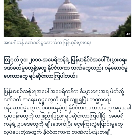
အ
သုတပဒေသာ အင်္ဂလိပ်စာ
ညွန်း
Learning English
စာမျက်နှာ
သို့
ဗွီအိုအေ လူမှုကွန်ယက်များ
ကျော်
ကြည့်
အမေရိကန် ဒဏ်ခတ်မှုအောက်က မြန်မာ့စီးပွားရေး
ရန်
ဘာသာစကားများ
ရှာဖွေ
သြဂုတ် ၃၀၊ ၂၀၁၀-အမေရိကန်ရဲ့ မြန်မာနိုင်ငံအပေါ် စီးပွားရေး
ရန်
ဒဏ်ခတ်မှုတွေနဲ့အတူ နိုင်ငံတကာ ဘဏ်တွေလည်း ဝန်ဆောင်မှု
နေရာ
ပေးတာတွေ ရပ်ဆိုင်းလာကြပါတယ်။
သို့
ကျော်
မြန်မာစစ်အစိုးရအပေါ် အမေရိကန်က စီးပွားရေးအရ ပိတ်ဆို့
ရန်
ဒဏ်ခတ် အရေးယူမှုတွေကို လျစ်လျူရှုပြီး ဘဏ္ဍာရေး
ဝန်ဆောင်မှုတွေ လုပ်ပေးနေခဲ့တဲ့ နိုင်ငံတကာ ဘဏ်တွေ အခုအခါ
လုပ်ငန်းတွေကို တဖြည်းဖြည်း ရပ်ဆိုင်းလာကြပါပြီ။ အမေရိ
ကန်ရဲ့ ဥပဒေတွေကို ချိုးဖောက်ပြီး ငွေကြေးလွှဲပြောင်းမှုတွေ
လုပ်ပေးတဲ့အတွက် နိုင်ငံတကာက ဘဏ်လုပ်ငန်းတချို့