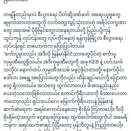
တချိန်တည်းမှာပဲ စီးပွားရေး ပိတ်ဆို့ဒဏ်ခတ် အရေးယူမှုတွေ
ချမှတ်ထားတာတွေကို လက်တွေ့ကျင့်သုံးလာတဲ့ အရိပ်လက္ခဏာ
တွေ အခုအခါ ပိုမိုမြင်တွေ့လာနေရတယ်လို့ ပြည်ပပို့ကုန်
သွင်းကုန် လုပ်ငန်းတွေ လုပ်ကိုင်နေတဲ့ ရန်ကုန်မြို့က စီးပွားရေး
လုပ်ငန်းရှင် တယောက်က ပြောပြပါတယ်။
“စင်္ကာပူမှာလည်း အဲဒီလို မြန်မာနိုင်ငံသားတွေပိုင်တဲ့ စင်္ကာပူ
ကုမ္ပဏီတွေရှိတယ်။ အဲဒီကုမ္ပဏီတွေကို အခု KEB နဲ့ ပတ်သက်
သလိုပဲ၊ နောက်ထပ် ကုမ္ပဏီအသစ် မဖွင့်ခိုင်းတာတို့၊ နောက်ပိုင်း
ဒေါ်လာ အရွှေ့အပြောင်းတွေကိုလည်း ထိန်းချုပ်မယ်လို့ ပြောတာ
တွေ ရှိလာတယ်။ အသံတွေ ထွက်လာတယ်၊ ဖိအားနည်းနည်း
ပေးတဲ့သဘောဖြစ်လာတယ်။ တောင်ကိုရီးယားကို ဖိအားပေးတာ
ကတော့လည်း ရှင်းတယ်လေ မြောက်ကိုရီးယားနဲ့ မြန်မာနဲ့
ဆက်ဆံရေးက အရမ်းကောင်းနေတော့ စိုးရိမ် ကြတာပေါ့။ ဒီလို
စိုးရိမ်တဲ့အတွက် ငွေရေးကြေးရေး ထွက်ပေါက်တွေကိုပါ အမေရိ
ကန်က အရင်ထက်စာရင် ပိုပြီးတော့ မှန်ဘီလူးနဲ့ ကြည့်တာပေါ့။