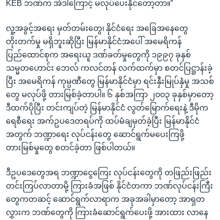
KEB ဘဏ်က အဲဒါကြောင့် မလုပ်ပေးနိုင်တော့တာ။”
လူ့အခွင့်အရေး မှတ်တမ်းတွေ၊ နိုင်ငံရေး အခြေအနေတွေ
တိုးတက်မှု မရှိဘူးဆိုပြီး မြန်မာနိုင်ငံအပေါ် အမေရိကန်
ပြည်ထောင်စုက အရေးယူ ဒဏ်ခတ်မှုတွေကို ၁၉၉၇ ခုနှစ်
သမ္မတဟောင်း ဘေလ် ကလင်တန် လက်ထက်မှာ စတင်ပြဋ္ဌာန်းခဲ့
ပြီး အမေရိကန် ကုမ္ပဏီတွေ မြန်မာနိုင်ငံမှာ ရင်းနှီးမြုပ်နှံမှု အသစ်
တွေ မလုပ်ဖို့ တားမြစ်ခဲ့တာပါ။ ၆ နှစ်အကြာ ၂၀၀၃ ခုနှစ်မှာတော့
ဒီထက်ပိုပြီး တင်းကျပ်တဲ့ မြန်မာနိုင်ငံ လွတ်မြောက်ရေးနဲ့ ဒီမိုက
ရေစီရေး အက်ဥပဒေတရပ်ကို ထပ်မံချမှတ်ခဲ့ပြီး မြန်မာနိုင်ငံ
အတွက် ဘဏ္ဍာရေး လုပ်ငန်းတွေ ဆောင်ရွက်မပေးကြဖို့
တားမြစ်မှုတွေ စတင်ခဲ့တာ ဖြစ်ပါတယ်။
ဒီဥပဒေတွေအရ ဘဏ္ဍာငွေကြေး လုပ်ငန်းတွေကို တဖြည်းဖြည်း
တင်းကြပ်လာတာမို့ ကြားခံအဖြစ် နိုင်ငံတကာ ဘဏ်လုပ်ငန်းကြီး
တွေကတဆင့် ဆောင်ရွက်လာရာက အခုအခါမှာတော့ အာရှတ
လွှားက ဘဏ်တွေကို ကြားခံဆောင်ရွက်ပေးဖို့ အားထား လာနေ