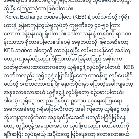
အမေရိကန် ဒေါ်လာငွေ လွဲှပြောင်းတာတွေ လုပ်မပေးတော့ဘူး
ဆိုပြီး ကြေညာခဲ့တာ ဖြစ်ပါတယ်။
“Korea Exchange ဘဏ်ပေါ့လေ (KEB) နဲ့ ပတ်သက်လို့ ကိုရီး
ယားနဲ့ မြန်မာကုန်သွယ်မှုလုပ်တဲ့ ကုမ္ပဏီတွေ ၄၀-၅၀ ကြား
လောက် ခန့်မှန်းချေ ရှိပါတယ်။ ဒေါ်လာသန်းနဲ့ တနှစ်ကို ရာဂဏ
န်းသာသာ ရှိတာပေါ့လေ။ ဒါပေမဲ့ အခုဘယ်လို ဖြစ်လဲဆိုတော့
KEB ဘဏ်က ဒါတွေကို တာဝန်ယူပြီး လုပ်မပေးနိုင်တဲ့ အခါကျ
တော့၊ ကျနော်တို့လည်း ဒီကြားထဲမှာ မြန်မာပြည် အစိုးရက
သတ်မှတ်ပေးထားတာကတော့ ယူရိုငွေနဲ့ လုပ်လို့ရပါတယ်။ KEB
ဘဏ်ကလည်း ယူရိုငွေနဲ့ ပြောင်းပြီးတော့ တာဝန်ယူ လုပ်ပေးနိုင်
မယ်လို့ စက်တင်ဘာကုန်ပြီး နောက်ပိုင်းမှာ ပြောတဲ့အခါကျတော့
အခုလောလောဆယ် ယူရိုငွေနဲ့ လုပ်ဖို့တော့ စဉ်းစားပါတယ်။
ဒါပေမဲ့ ယူရိုငွေကလည်း ဒီနှစ်မှာ ဥရောပ ငွေရေးကြေးရေး
အခက်အခဲတွေ ဂရိမှာဖြစ်လိုက်တဲ့ အခါကြတော့ ယူရိုငွေ တန်
ဘိုးကျသွားလိုက်တာ အခုရက်ပိုင်းအထိ မတည်မငြိမ်ဖြစ်နေ
တော့ ယူရိုငွေနဲ့ အရောင်းအဝယ် လုပ်ဖို့ကလည်း တော်တော်ကို
ချိန်ဆပြီး လုပ်ရမယ့် အပိုင်းတွေ ဖြစ်နေတော့ လောလောဆယ်