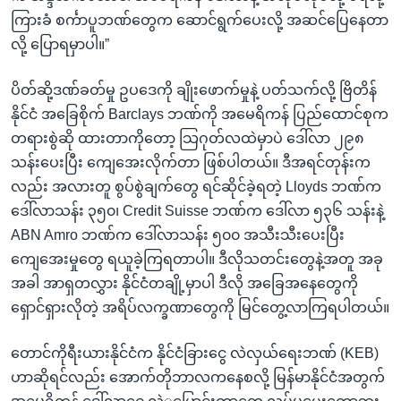
ကြားခံ စင်္ကာပူဘဏ်တွေက ဆောင်ရွက်ပေးလို့ အဆင်ပြေနေတာ
လို့ ပြောရမှာပါ။”
ပိတ်ဆို့ဒဏ်ခတ်မှု ဥပဒေကို ချိုးဖောက်မှုနဲ့ ပတ်သက်လို့ ဗြိတိန်
နိုင်ငံ အခြေစိုက် Barclays ဘဏ်ကို အမေရိကန် ပြည်ထောင်စုက
တရားစွဲဆို ထားတာကိုတော့ သြဂုတ်လထဲမှာပဲ ဒေါ်လာ ၂၉၈
သန်းပေးပြီး ကျေအေးလိုက်တာ ဖြစ်ပါတယ်။ ဒီအရင်တုန်းက
လည်း အလားတူ စွပ်စွဲချက်တွေ ရင်ဆိုင်ခဲ့ရတဲ့ Lloyds ဘဏ်က
ဒေါ်လာသန်း ၃၅၀၊ Credit Suisse ဘဏ်က ဒေါ်လာ ၅၃၆ သန်းနဲ့
ABN Amro ဘဏ်က ဒေါ်လာသန်း ၅၀၀ အသီးသီးပေးပြီး
ကျေအေးမှုတွေ ရယူခဲ့ကြရတာပါ။ ဒီလိုသတင်းတွေနဲ့အတူ အခု
အခါ အာရှတလွှား နိုင်ငံတချို့မှာပါ ဒီလို အခြေအနေတွေကို
ရှောင်ရှားလိုတဲ့ အရိပ်လက္ခဏာတွေကို မြင်တွေ့လာကြရပါတယ်။
တောင်ကိုရီးယားနိုင်ငံက နိုင်ငံခြားငွေ လဲလှယ်ရေးဘဏ် (KEB)
ဟာဆိုရင်လည်း အောက်တိုဘာလကနေစလို့ မြန်မာနိုင်ငံအတွက်