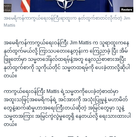
အ
သုတပဒေသာ အင်္ဂလိပ်စာ
ညွန်း
Learning English
အမေရိကန်ကာကွယ်ရေးဝန်ကြီးရာထူးက နုတ်ထွက်စာတင်လိုက်တဲ့ Jim
စာမျက်နှာ
Mattis
သို့
ဗွီအိုအေ လူမှုကွန်ယက်များ
ကျော်
အမေရိကန်ကာကွယ်ရေးဝန်ကြီး Jim Mattis က သူရာထူးကနေ
ကြည့်
နုတ်ထွက်မယ်လို့ ကြာသပတေးနေ့တုန်းက ကြေညာခဲ့ ပြီး အိမ်
ရန်
ဘာသာစကားများ
ဖြူတော်မှာ သမ္မတဒေါ်နလ်ထရမ့်နဲ့အတူ နေ့လည်စာစားအပြီး
ရှာဖွေ
နုတ်ထွက်စာကို သူကိုယ်တိုင် သမ္မတထရမ့်ကို ပေးခဲ့တာလို့ဆိုပါ
ရန်
တယ်။
နေရာ
သို့
ကာကွယ်ရေးဝန်ကြီး Mattis ရဲ့သမ္မတကိုပေးခဲ့တဲ့စာထဲမှာ
ကျော်
အထူးသဖြင့်အမေရိကန်ရဲ့ အင်အားကို အသုံးပြုမှုနဲ့ မဟာမိတ်
ရန်
တွေနဲ့ဆက်ဆံမှုဟာအရေးကြီးတယ်ဆိုတဲ့ အမြင်တွေမှာ သူနဲ့
သမ္မတအကြား အမြင်ကွဲလွဲမှုတွေရှိ နေတယ်လို့ ရေးသားထားပါ
တယ်။