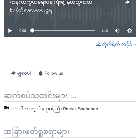
ကန်ကာကွယ်ရေးဝန်ကြီးရဲ့ နုတ်ထွက်စာ
by
ဗွီအိုအေသတင်းဌာန
No media source currently available
0:00
1:10
တိုက်ရိုက် လင့်ခ်
မျှဝေပါ
Follow us
ဆက်စပ်သတင်းများ ...
ယာယီ ကာကွယ်ရေးဝန်ကြီး Patrick Shanahan
အခြားဖတ်ရှုစရာများ