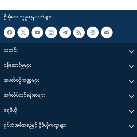
ဗွီအိုအေ လူမှုကွန်ယက်များ
သတင်း
၀န်ဆောင်မှုများ
အပတ်စဉ်ကဏ္ဍများ
အင်္ဂလိပ်သင်ခန်းစာများ
ရေဒီယို
ရုပ်သံအစီအစဉ်နှင့် ဗွီဒီယိုကဏ္ဍများ