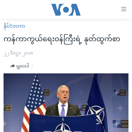
သုံး
ရ
လွယ်ကူ
နိုင်ငံတကာ
မူလစာမျက်နှာ
စေ
ကန်ကာကွယ်ရေးဝန်ကြီးရဲ့ နုတ်ထွက်စာ
မြန်မာ
သည့်
ကမ္ဘာ့သတင်းများ
၂၂ ဒီဇင္ဘာ၊ ၂၀၁၈
Link
ဗွီဒီယို
နိုင်ငံတကာ
မျှဝေပါ
များ
သတင်းလွတ်လပ်ခွင့်
အမေရိကန်
ပင်မ
ရပ်ဝန်းတခု လမ်းတခု အလွန်
တရုတ်
အကြောင်းအရာ
သို့
အင်္ဂလိပ်စာလေ့လာမယ်
အစ္စရေး-ပါလက်စတိုင်း
ကျော်
အပတ်စဉ်ကဏ္ဍများ
အမေရိကန်သုံးအီဒီယံ
ကြည့်
ရေဒီယိုနှင့်ရုပ်သံ အချက်အလက်များ
မကြေးမုံရဲ့ အင်္ဂလိပ်စာ
ရေဒီယို
ရန်
ပင်မ
ရေဒီယို/တီဗွီအစီအစဉ်
ရုပ်ရှင်ထဲက အင်္ဂလိပ်စာ
တီဗွီ