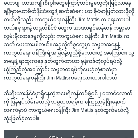
မဟာဗျူဟာအကျိုးစီးပွါးတွေကြောင့်တင်းမှုတွေတိုးမြင့်လာနေ
ချိန်မှာမဟာမိတ်နိုင်ငံတွေနဲ့ ဆက်ဆံရေး ဟာ ခိုင်မာပြတ်သားဖို့လို
တယ်လို့လည်း ကာကွယ်ရေးဝန်ကြီး Jim Mattis က ရေးသားပါ
တယ်။ ရုရှားနဲ့ တရုတ်နိုင်ငံ တွေက အာဏာရှင်ဆန်ဆန် ကမ္ဘာမှာ
လွှမ်းမိုးလာနေမှုကိုလည်း ကာကွယ်ရေး ဝန်ကြီး Jim Mattis က
သတိ ပေးထားပါတယ်။ အခုလိုကိစ္စတွေမှာ သမ္မတအနေနဲ့
ကာကွယ်ရေး ဝန်ကြီးရဲ့အမြင်နဲ့တူညီဖို့ကောင်းတဲ့ အကြောင်း၊ သူ့
အနေနဲ့ ရာထူးကနေ နုတ်ထွက်တာဟာ မှန်ကန်တဲ့လုပ်ရပ်လို့
ယုံကြည်တဲ့အကြောင်း သမ္မတထရမ့်ကိုပေးခဲ့တဲ့စာထဲမှာ
ကာကွယ်ရေးဝန်ကြီး Jim Mattisကရေးသားထားပါတယ်။
ဆီးရီးယားနိုင်ငံမှာရှိနေတဲ့အမေရိကန်တပ်ဖွဲ့ဝင်၂ ထောင်လောက်
ကို ပြန်ရုပ်သိမ်းမယ်လို့ သမ္မတထရမ့်က ကြေညာခဲ့ပြီးနောက်
တရက်မှာပဲ ကာကွယ်ရေးဝန်ကြီး Jim Mattis နုတ်ထွက်မယ်လို့
ဆုံးဖြတ်ခဲ့တာပါ။